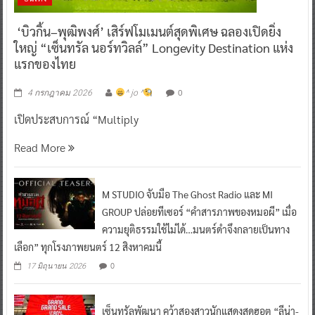
‘บิวกิ้น–พุฒิพงศ์’ เสิร์ฟโมเมนต์สุดพิเศษ ฉลองเปิดยิ่ง
ใหญ่ “เซ็นทรัล นอร์ทวิลล์” Longevity Destination แห่ง
แรกของไทย
0
4 กรกฎาคม 2026
^ jo ^
เปิดประสบการณ์ “Multiply
Read More
M STUDIO จับมือ The Ghost Radio และ MI
GROUP ปล่อยทีเซอร์ “คำสารภาพของหมอผี” เมื่อ
ความยุติธรรมใช้ไม่ได้…มนตร์ดำจึงกลายเป็นทาง
เลือก” ทุกโรงภาพยนตร์ 12 สิงหาคมนี้
0
17 มิถุนายน 2026
เซ็นทรัลพัฒนา คว้าสองสาวนักแสดงสุดฮอต “ลีน่า-