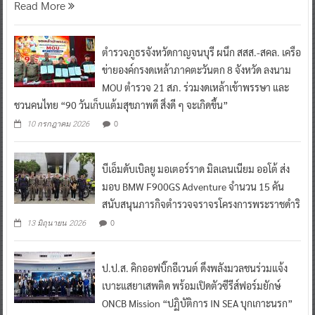
Read More
ตำรวจภูธรจังหวัดกาญจนบุรี ผนึก สสส.-สคล. เครือ
ข่ายองค์กรงดเหล้าภาคตะวันตก 8 จังหวัด ลงนาม
MOU ตำรวจ 21 สภ. ร่วมงดเหล้าเข้าพรรษา และ
ชวนคนไทย “90 วันเก็บแต้มสุขภาพดี สิ่งดี ๆ จะเกิดขึ้น”
0
10 กรกฎาคม 2026
บีเอ็มดับเบิลยู มอเตอร์ราด มิลเลนเนียม ออโต้ ส่ง
มอบ BMW F900GS Adventure จำนวน 15 คัน
สนับสนุนภารกิจตำรวจจราจรโครงการพระราชดำริ
0
13 มิถุนายน 2026
ป.ป.ส. คิกออฟบิ๊กอีเวนต์ ดึงพลังมวลชนร่วมแจ้ง
เบาะแสยาเสพติด พร้อมเปิดตัวซีรีส์ฟอร์มยักษ์
ONCB Mission “ปฏิบัติการ IN SEA บุกเกาะนรก”