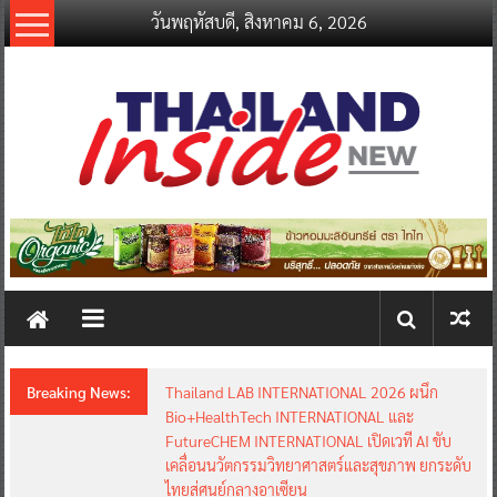
Skip
วันพฤหัสบดี, สิงหาคม 6, 2026
to
content
thailandinsidenew.com
Thailand
Inside
New
Breaking News:
Thailand LAB INTERNATIONAL 2026 ผนึก
Bio+HealthTech INTERNATIONAL และ
FutureCHEM INTERNATIONAL เปิดเวที AI ขับ
เคลื่อนนวัตกรรมวิทยาศาสตร์และสุขภาพ ยกระดับ
ไทยสู่ศูนย์กลางอาเซียน