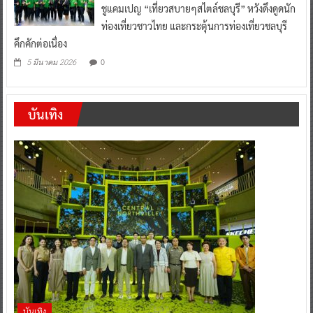
ชูแคมเปญ “เที่ยวสบายๆสไตล์ชลบุรี” หวังดึงดูดนัก
ท่องเที่ยวชาวไทย และกระตุ้นการท่องเที่ยวชลบุรี
คึกคักต่อเนื่อง
0
5 มีนาคม 2026
บันเทิง
บันเทิง