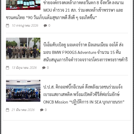
ข่ายองค์กรงดเหล้าภาคตะวันตก 8 จังหวัด ลงนาม
MOU ตำรวจ 21 สภ. ร่วมงดเหล้าเข้าพรรษา และ
ชวนคนไทย “90 วันเก็บแต้มสุขภาพดี สิ่งดี ๆ จะเกิดขึ้น”
0
10 กรกฎาคม 2026
บีเอ็มดับเบิลยู มอเตอร์ราด มิลเลนเนียม ออโต้ ส่ง
มอบ BMW F900GS Adventure จำนวน 15 คัน
สนับสนุนภารกิจตำรวจจราจรโครงการพระราชดำริ
0
13 มิถุนายน 2026
ป.ป.ส. คิกออฟบิ๊กอีเวนต์ ดึงพลังมวลชนร่วมแจ้ง
เบาะแสยาเสพติด พร้อมเปิดตัวซีรีส์ฟอร์มยักษ์
ONCB Mission “ปฏิบัติการ IN SEA บุกเกาะนรก”
0
21 มีนาคม 2026