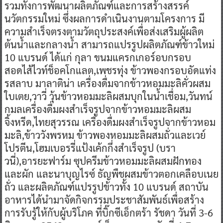
รวมทั้งการพัฒนาผลิตภัณฑ์และการสร้างสรรค์
นวัตกรรมใหม่ ซึ่งผลการดำเนินงานตามโครงการ มี
ความสำเร็จตรงตามวัตถุประสงค์เพื่อส่งเสริมผู้ผลิต
ต้นน้ำและกลางน้ำ สามารถแปรรูปผลิตภัณฑ์ข้าวใหม่
10 แบรนด์ ได้แก่ กุลา ขนมแครกเกอร์อบกรอบ
สอดไส้ไวท์ช็อคโกแลต,เพชรทุ่ง ข้าวพองกรอบอัดแท่ง
รสลาบ มาลาติน่า เครื่องดื่มจากข้าวหอมมะลิคั่วผสม
ใบเตย,วาวี่ วุ้นข้าวหอมมะลิผสมบุกในน้ำเชื่อม,วันทน์
กมลเครื่องดื่มผงสำเร็จรูปจากข้าวหอมมะลิผสม
จิ้งหรีด,ไทยสุวรรณ เครื่องดื่มผงสำเร็จรูปจากข้าวหอม
มะลิ,ข้าววังพรหม ข้าวพองหอมมะลิผสมถั่วและเวย์
โปรตีน,โฮมเบอรรี่แป้งเค้กกึ่งสำเร็จรูป (บรา
วนี่),อารยะฟาร์ม ซุปครีมข้าวหอมมะลิผสมฝักทอง
และผัก และนาบุญไรซ์ ธัญพืชผสมข้าวตอกเคลือบเนย
ถั่ว และผลิตภัณฑ์แปรรูปข้าวทั้ง 10 แบรนด์ สถาบัน
อาหารได้นำมาจัดกิจกรรมประชาสัมพันธ์เพื่อสร้าง
การรับรู้ให้กับผู้บริโภค ที่บิ๊กซีเอ็กตร้า รัชดา วันที่ 3-6