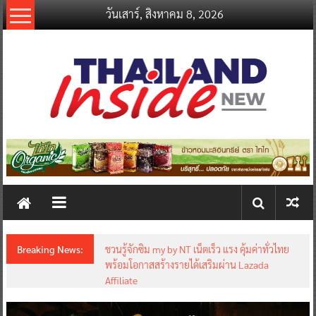
Skip
วันเสาร์, สิงหาคม 8, 2026
to
content
thailandinsidenew.com
Thailand
Inside
New
Breaking News:
ชวนรู้จักซิม my by NT เน็ตเร็ว แรง คุ้มค่าทั่วไทย
พร้อมโอกาสสร้างรายได้เสริมผ่าน Lazada
Affiliate