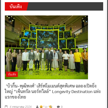
บันเทิง
บันเทิง
‘บิวกิ้น–พุฒิพงศ์’ เสิร์ฟโมเมนต์สุดพิเศษ ฉลองเปิดยิ่ง
ใหญ่ “เซ็นทรัล นอร์ทวิลล์” Longevity Destination แห่ง
แรกของไทย
0
4 กรกฎาคม 2026
^ jo ^