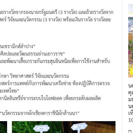
บถ้วยรางวัลจากรองนายกรัฐมนตรี (3 รางวัล) และถ้วยรางวัลจาก
์ วิจัยและนวัตกรรม (3 รางวัล) พร้อมเงินรางวัล รางวัลละ
านเซรามิกส์ลำปาง”
งศิลปะและวัฒนธรรมย่านเยาวราช”
ละพัฒนาเสื้อเกราะกันกระสุนอินทนิลเพื่อการใช้งานสำหรับ
ึกษา วิทยาศาสตร์ วิจัยและนวัตกรรม
ตร์การแพทย์กับการพัฒนาเครือข่าย ห้องปฏิบัติการตรวจ
น
ประเทศไทย”
ค
ลานิลอินทรีย์จากระบบไบโอฟลอค เพื่อยกระดับผลผลิต
ม
นค
เท
นวัตกรรมจากผักเชียงดาราชินีผักล้านนา”
1