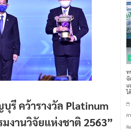
ท
จ
แน
ไ
บุรี คว้ารางวัล Platinum
กา
มงานวิจัยแห่งชาติ 2563”
R