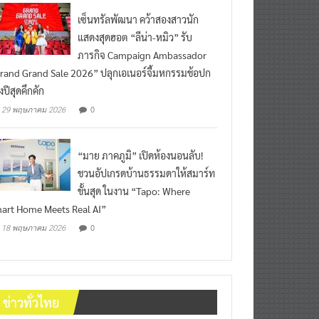
เซ็นทรัลพัฒนา คว้าสองสาวนัก
แสดงสุดฮอต “ลีน่า-หมิว” รับ
ภารกิจ Campaign Ambassador
rand Grand Sale 2026” ปลุกเอเนอร์จี้มหกรรมช้อปก
งปีสุดคึกคัก
0
29 พฤษภาคม 2026
“มาย ภาคภูมิ” เปิดห้องนอนลับ!
ชวนอัปเกรดบ้านธรรมดาให้สมาร์ท
ขั้นสุด ในงาน “Tapo: Where
art Home Meets Real AI”
0
18 พฤษภาคม 2026
ข่าวทั่วไทย