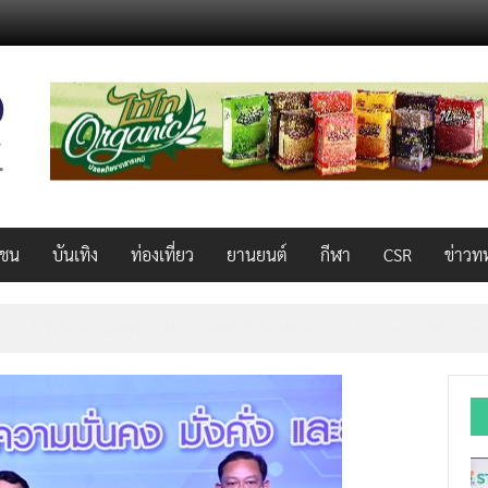
วชน
บันเทิง
ท่องเที่ยว
ยานยนต์
กีฬา
CSR
ข่าวท
็ว แรง คุ้มค่าทั่วไทยพร้อมโอกาสสร้างรายได้เสริมผ่าน Lazada Affiliate