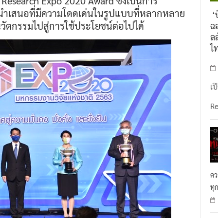
 Research Expo 2020 Award ซึ่งเป็นการ
นำเสนอที่มีความโดดเด่นในรูปแบบที่หลากหลาย
‘บ
วัตกรรมไปสู่การใช้ประโยชน์ต่อไปได้
ฉล
ลล
ไ
เป
R
คว
ทุ