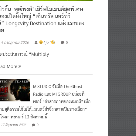
ิวกิ้น–พุฒิพงศ์’ เสิร์ฟโมเมนต์สุดพิเศษ
องเปิดยิ่งใหญ่ “เซ็นทรัล นอร์ทวิ
์” Longevity Destination แห่งแรกของ
ทย
0
4 กรกฎาคม 2026
^ jo ^
ิดประสบการณ์ “Multiply
ead More
M STUDIO จับมือ The Ghost
Radio และ MI GROUP ปล่อยที
เซอร์ “คำสารภาพของหมอผี” เมื่อ
ามยุติธรรมใช้ไม่ได้…มนตร์ดำจึงกลายเป็นทางเลือก”
กโรงภาพยนตร์ 12 สิงหาคมนี้
0
17 มิถุนายน 2026