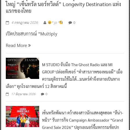
ใหญ่ “เซ็นทรัล นอร์ทวิลล์” Longevity Destination แห่ง
แรกของไทย
0
4 กรกฎาคม 2026
^ jo ^
เปิดประสบการณ์ “Multiply
Read More
M STUDIO จับมือ The Ghost Radio และ MI
GROUP ปล่อยทีเซอร์ “คำสารภาพของหมอผี” เมื่อ
ความยุติธรรมใช้ไม่ได้…มนตร์ดำจึงกลายเป็นทาง
เลือก” ทุกโรงภาพยนตร์ 12 สิงหาคมนี้
0
17 มิถุนายน 2026
เซ็นทรัลพัฒนา คว้าสองสาวนักแสดงสุดฮอต “ลีน่า-
หมิว” รับภารกิจ Campaign Ambassador “Grand
Grand Sale 2026” ปลุกเอเนอร์จี้มหกรรมช้อปก