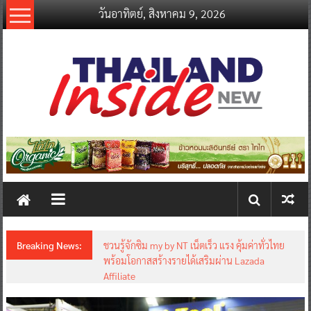
Skip
วันอาทิตย์, สิงหาคม 9, 2026
to
content
thailandinsidenew.com
Thailand
Inside
New
Breaking News:
ชวนรู้จักซิม my by NT เน็ตเร็ว แรง คุ้มค่าทั่วไทย
พร้อมโอกาสสร้างรายได้เสริมผ่าน Lazada
Affiliate