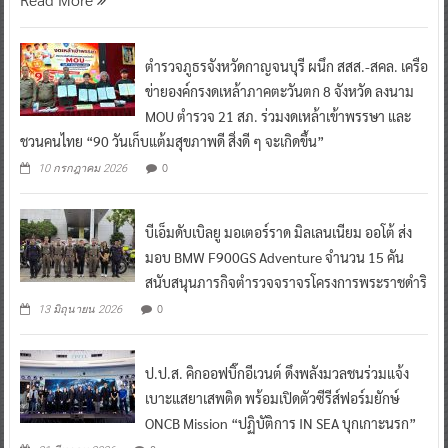
ตำรวจภูธรจังหวัดกาญจนบุรี ผนึก สสส.-สคล. เครือ
ข่ายองค์กรงดเหล้าภาคตะวันตก 8 จังหวัด ลงนาม
MOU ตำรวจ 21 สภ. ร่วมงดเหล้าเข้าพรรษา และ
ชวนคนไทย “90 วันเก็บแต้มสุขภาพดี สิ่งดี ๆ จะเกิดขึ้น”
0
10 กรกฎาคม 2026
บีเอ็มดับเบิลยู มอเตอร์ราด มิลเลนเนียม ออโต้ ส่ง
มอบ BMW F900GS Adventure จำนวน 15 คัน
สนับสนุนภารกิจตำรวจจราจรโครงการพระราชดำริ
0
13 มิถุนายน 2026
ป.ป.ส. คิกออฟบิ๊กอีเวนต์ ดึงพลังมวลชนร่วมแจ้ง
เบาะแสยาเสพติด พร้อมเปิดตัวซีรีส์ฟอร์มยักษ์
ONCB Mission “ปฏิบัติการ IN SEA บุกเกาะนรก”