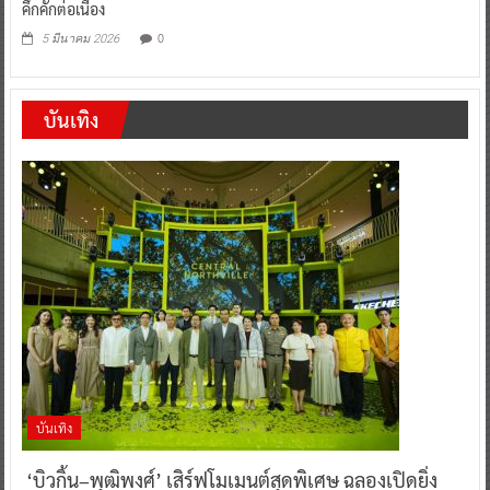
คึกคักต่อเนื่อง
0
5 มีนาคม 2026
บันเทิง
บันเทิง
‘บิวกิ้น–พุฒิพงศ์’ เสิร์ฟโมเมนต์สุดพิเศษ ฉลองเปิดยิ่ง