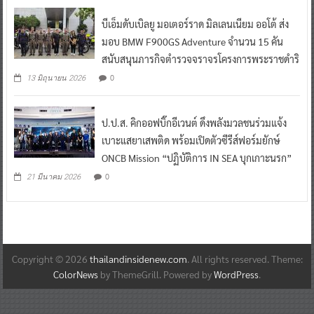
บีเอ็มดับเบิลยู มอเตอร์ราด มิลเลนเนียม ออโต้ ส่ง
มอบ BMW F900GS Adventure จำนวน 15 คัน
สนับสนุนภารกิจตำรวจจราจรโครงการพระราชดำริ
0
13 มิถุนายน 2026
ป.ป.ส. คิกออฟบิ๊กอีเวนต์ ดึงพลังมวลชนร่วมแจ้ง
เบาะแสยาเสพติด พร้อมเปิดตัวซีรีส์ฟอร์มยักษ์
ONCB Mission “ปฏิบัติการ IN SEA บุกเกาะนรก”
0
21 มีนาคม 2026
Copyright © 2026
thailandinsidenew.com
. All rights reserved. Theme:
ColorNews
by ThemeGrill. Powered by
WordPress
.