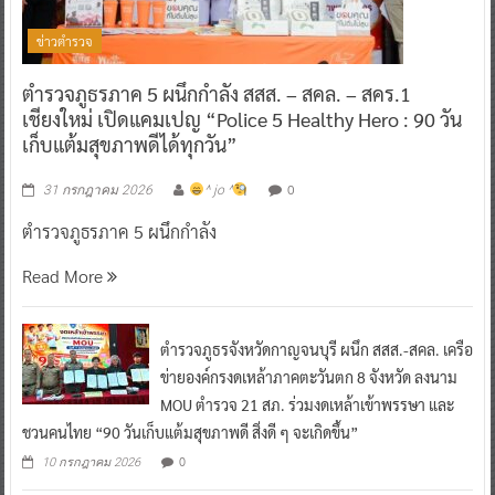
ข่าวตำรวจ
ตำรวจภูธรภาค 5 ผนึกกำลัง สสส. – สคล. – สคร.1
เชียงใหม่ เปิดแคมเปญ “Police 5 Healthy Hero : 90 วัน
เก็บแต้มสุขภาพดีได้ทุกวัน”
0
31 กรกฎาคม 2026
^ jo ^
ตำรวจภูธรภาค 5 ผนึกกำลัง
Read More
ตำรวจภูธรจังหวัดกาญจนบุรี ผนึก สสส.-สคล. เครือ
ข่ายองค์กรงดเหล้าภาคตะวันตก 8 จังหวัด ลงนาม
MOU ตำรวจ 21 สภ. ร่วมงดเหล้าเข้าพรรษา และ
ชวนคนไทย “90 วันเก็บแต้มสุขภาพดี สิ่งดี ๆ จะเกิดขึ้น”
0
10 กรกฎาคม 2026