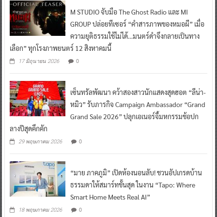
M STUDIO จับมือ The Ghost Radio และ MI
GROUP ปล่อยทีเซอร์ “คำสารภาพของหมอผี” เมื่อ
ความยุติธรรมใช้ไม่ได้…มนตร์ดำจึงกลายเป็นทาง
เลือก” ทุกโรงภาพยนตร์ 12 สิงหาคมนี้
0
17 มิถุนายน 2026
เซ็นทรัลพัฒนา คว้าสองสาวนักแสดงสุดฮอต “ลีน่า-
หมิว” รับภารกิจ Campaign Ambassador “Grand
Grand Sale 2026” ปลุกเอเนอร์จี้มหกรรมช้อปก
ลางปีสุดคึกคัก
0
29 พฤษภาคม 2026
“มาย ภาคภูมิ” เปิดห้องนอนลับ! ชวนอัปเกรดบ้าน
ธรรมดาให้สมาร์ทขั้นสุด ในงาน “Tapo: Where
Smart Home Meets Real AI”
0
18 พฤษภาคม 2026