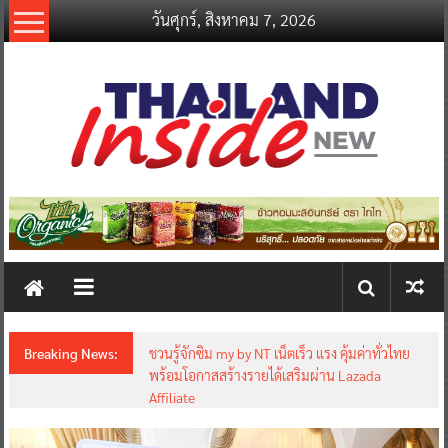
Skip
วันศุกร์, สิงหาคม 7, 2026
to
content
thailandinsidenew.com
Thailand
Inside
New
Breaking News:
ชวนรู้จักซิม my by NT เน็ตเร็ว แรง คุ้มค่าทั่วไทย
พร้อมโอกาสสร้างรายได้เสริมผ่าน Lazada
Affiliate