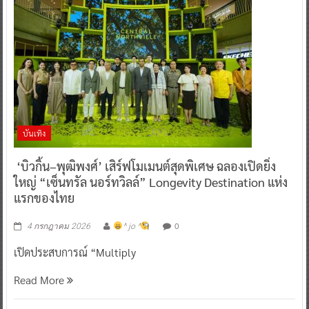
บันเทิง
‘บิวกิ้น–พุฒิพงศ์’ เสิร์ฟโมเมนต์สุดพิเศษ ฉลองเปิดยิ่ง
ใหญ่ “เซ็นทรัล นอร์ทวิลล์” Longevity Destination แห่ง
แรกของไทย
0
4 กรกฎาคม 2026
^ jo ^
เปิดประสบการณ์ “Multiply
Read More