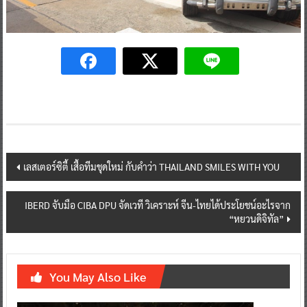
Post
เลสเตอร์ซิตี้ เสื้อทีมชุดใหม่ กับคำว่า THAILAND SMILES WITH YOU
navigation
IBERD จับมือ CIBA DPU จัดเวที วิเคราะห์ จีน-ไทยได้ประโยชน์อะไรจาก
“หยวนดิจิทัล”
You May Also Like