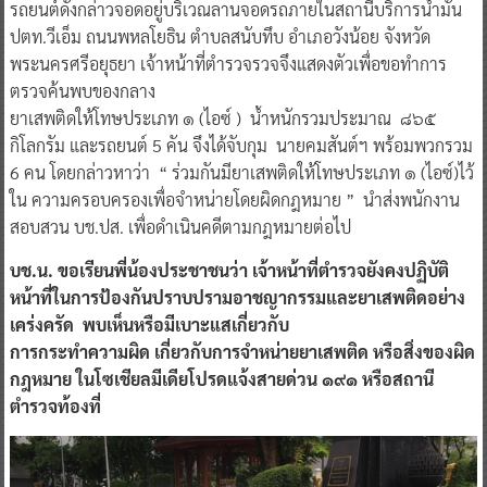
รถยนต์ดังกล่าวจอดอยู่บริเวณลานจอดรถภายในสถานีบริการน้ำมัน
ปตท.วีเอ็ม ถนนพหลโยธิน ตำบลสนับทึบ อำเภอวังน้อย จังหวัด
พระนครศรีอยุธยา เจ้าหน้าที่ตำรวจรวจจึงแสดงตัวเพื่อขอทำการ
ตรวจค้นพบของกลาง
ยาเสพติดให้โทษประเภท ๑ (ไอซ์ ) น้ำหนักรวมประมาณ ๘๖๕
กิโลกรัม และรถยนต์ 5 คัน จึงได้จับกุม นายคมสันต์ฯ พร้อมพวกรวม
6 คน โดยกล่าวหาว่า “ ร่วมกันมียาเสพติดให้โทษประเภท ๑ (ไอซ์)ไว้
ใน ความครอบครองเพื่อจำหน่ายโดยผิดกฎหมาย ” นำส่งพนักงาน
สอบสวน บช.ปส. เพื่อดำเนินคดีตามกฎหมายต่อไป
บช.น. ขอเรียนพี่น้องประชาชนว่า เจ้าหน้าที่ตำรวจยังคงปฏิบัติ
หน้าที่ในการป้องกันปราบปรามอาชญากรรมและยาเสพติดอย่าง
เคร่งครัด พบเห็นหรือมีเบาะแสเกี่ยวกับ
การกระทำความผิด เกี่ยวกับการจำหน่ายยาเสพติด หรือสิ่งของผิด
กฎหมาย ในโซเชียลมีเดียโปรดแจ้งสายด่วน ๑๙๑ หรือสถานี
ตำรวจท้องที่