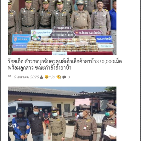
ร้อยเอ็ด ตำรวจบุกจับครูศูนย์เด็กเล็กค้ายาบ้า370,000เม็ด
พร้อมลูกสาว ขณะกำลังส่งยาบ้า
0
9 ตุลาคม 2025
^ jo ^