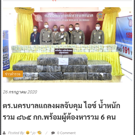
ข่าวตำรวจ
26 กรกฎาคม 2020
ตร.นครบาลแถลงผลจับคุม ไอซ์ น้ำหนัก
รวม ๘๖๕ กก.พร้อมผู้ต้องหารวม 6 คน
0 Comment
Posted By:
^ jo ^