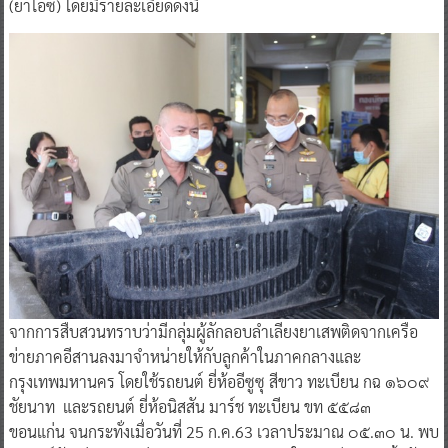
(ยาไอซ์) โดยมีรายละเอียดดังนี้
​จากการสืบสวนทราบว่ามีกลุ่มผู้ลักลอบลำเลียงยาเสพติดจากเครือ
ข่ายภาคอีสานลงมาจำหน่ายให้กับลูกค้าในภาคกลางและ
กรุงเทพมหานคร โดยใช้รถยนต์ ยี่ห้ออีซูซุ สีขาว ทะเบียน กฉ ๑๖๐๙
ชัยนาท และรถยนต์ ยี่ห้อนิสสัน มาร์ช ทะเบียน ขท ๕๕๘๓
ขอนแก่น จนกระทั่งเมื่อวันที่ 25 ก.ค.63 เวลาประมาณ ๐๕.๓๐ น. พบ