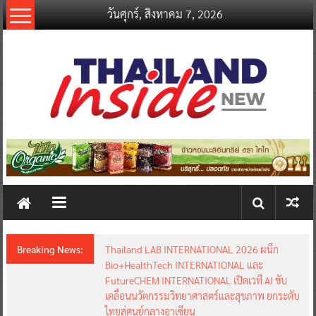
Skip
วันศุกร์, สิงหาคม 7, 2026
to
content
thailandinsidenew.com
Thailand
Inside
New
Breaking News:
Thailand LAB INTERNATIONAL 2026 ผนึก
Bio+HealthTech INTERNATIONAL และ
FutureCHEM INTERNATIONAL เปิดเวที AI ขับ
เคลื่อนนวัตกรรมวิทยาศาสตร์และสุขภาพ ยกระดับ
ไทยสู่ศูนย์กลางอาเซียน