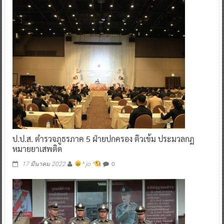
ป.ป.ส. ตำรวจภูธรภาค 5 ฝ่ายปกครอง ติวเข้ม ประมวลกฏ
หมายยาเสพติด
0
17 มีนาคม 2022
^ jo ^