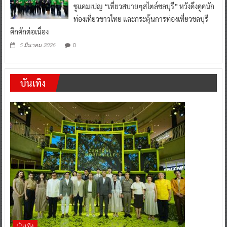
ชูแคมเปญ “เที่ยวสบายๆสไตล์ชลบุรี” หวังดึงดูดนัก
ท่องเที่ยวชาวไทย และกระตุ้นการท่องเที่ยวชลบุรี
คึกคักต่อเนื่อง
0
5 มีนาคม 2026
บันเทิง
บันเทิง