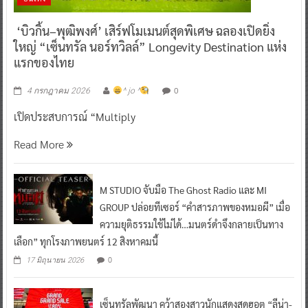
‘บิวกิ้น–พุฒิพงศ์’ เสิร์ฟโมเมนต์สุดพิเศษ ฉลองเปิดยิ่ง
ใหญ่ “เซ็นทรัล นอร์ทวิลล์” Longevity Destination แห่ง
แรกของไทย
0
4 กรกฎาคม 2026
^ jo ^
เปิดประสบการณ์ “Multiply
Read More
M STUDIO จับมือ The Ghost Radio และ MI
GROUP ปล่อยทีเซอร์ “คำสารภาพของหมอผี” เมื่อ
ความยุติธรรมใช้ไม่ได้…มนตร์ดำจึงกลายเป็นทาง
เลือก” ทุกโรงภาพยนตร์ 12 สิงหาคมนี้
0
17 มิถุนายน 2026
เซ็นทรัลพัฒนา คว้าสองสาวนักแสดงสุดฮอต “ลีน่า-