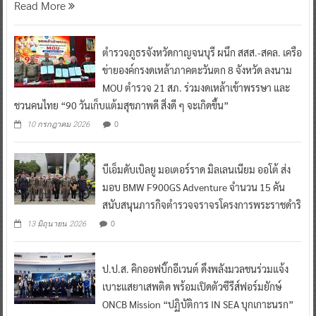
Read More
ตำรวจภูธรจังหวัดกาญจนบุรี ผนึก สสส.-สคล. เครือ
ข่ายองค์กรงดเหล้าภาคตะวันตก 8 จังหวัด ลงนาม
MOU ตำรวจ 21 สภ. ร่วมงดเหล้าเข้าพรรษา และ
ชวนคนไทย “90 วันเก็บแต้มสุขภาพดี สิ่งดี ๆ จะเกิดขึ้น”
0
10 กรกฎาคม 2026
บีเอ็มดับเบิลยู มอเตอร์ราด มิลเลนเนียม ออโต้ ส่ง
มอบ BMW F900GS Adventure จำนวน 15 คัน
สนับสนุนภารกิจตำรวจจราจรโครงการพระราชดำริ
0
13 มิถุนายน 2026
ป.ป.ส. คิกออฟบิ๊กอีเวนต์ ดึงพลังมวลชนร่วมแจ้ง
เบาะแสยาเสพติด พร้อมเปิดตัวซีรีส์ฟอร์มยักษ์
ONCB Mission “ปฏิบัติการ IN SEA บุกเกาะนรก”