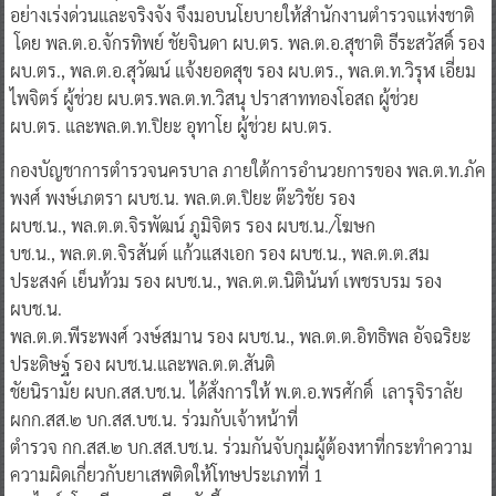
อย่างเร่งด่วนและจริงจัง จึงมอบนโยบายให้สำนักงานตำรวจแห่งชาติ
โดย พล.ต.อ.จักรทิพย์ ชัยจินดา ผบ.ตร. พล.ต.อ.สุชาติ ธีระสวัสดิ์ รอง
ผบ.ตร., พล.ต.อ.สุวัฒน์ แจ้งยอดสุข รอง ผบ.ตร., พล.ต.ท.วิรุฬ เอี่ยม
ไพจิตร์ ผู้ช่วย ผบ.ตร.พล.ต.ท.วิสนุ ปราสาททองโอสถ ผู้ช่วย
ผบ.ตร. และพล.ต.ท.ปิยะ อุทาโย ผู้ช่วย ผบ.ตร.
​กองบัญชาการตำรวจนครบาล ภายใต้การอำนวยการของ พล.ต.ท.ภัค
พงศ์ พงษ์เภตรา ผบช.น. พล.ต.ต.ปิยะ ต๊ะวิชัย รอง
ผบช.น., พล.ต.ต.จิรพัฒน์ ภูมิจิตร รอง ผบช.น./โฆษก
บช.น., พล.ต.ต.จิรสันต์ แก้วแสงเอก รอง ผบช.น., พล.ต.ต.สม
ประสงค์ เย็นท้วม รอง ผบช.น., พล.ต.ต.นิตินันท์ เพชรบรม รอง
ผบช.น.
พล.ต.ต.พีระพงศ์ วงษ์สมาน รอง ผบช.น., พล.ต.ต.อิทธิพล อัจฉริยะ
ประดิษฐ์ รอง ผบช.น.และพล.ต.ต.สันติ
ชัยนิรามัย ผบก.สส.บช.น. ได้สั่งการให้ พ.ต.อ.พรศักดิ์ เลารุจิราลัย
ผกก.สส.๒ บก.สส.บช.น. ร่วมกับเจ้าหน้าที่
ตำรวจ กก.สส.๒ บก.สส.บช.น. ร่วมกันจับกุมผู้ต้องหาที่กระทำความ
ความผิดเกี่ยวกับยาเสพติดให้โทษประเภทที่ 1