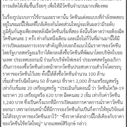
การผลิตได้เพิ่มขึ้นเรื่อยๆ เพื่อให้มีวัคซีนจำนวนมากเพียงพอ
ในรื่องรูปแบบการใช้งานและราคานั้น วัคซีนแต่ละแบบที่กำลังทดสอบ
อยู่ในขณะนี้ให้ผลที่ใกล้เคียงกันโดยส่วนใหญ่จะเห็นผลว่ามีระดับ
ภูมิคุ้มกันสูงเพียงพอหลังฉีดวัคซีนเข็มที่สอง ดังนั้นจึงคาดว่าจะต้องฉีด
วัคซีนคนละ 2 ครั้ง ห่างกันหนึ่งเดือน และเมื่อไม่กี่วันที่ผ่านมานี้ได้มี
การเปิดเผยผลการเจรจาสำคัญที่บ่งบอกถึงแนวโน้มราคาของวัคซีน
โดยรัฐบาลสหรัฐอเมริกาได้ตกลงสั่งซื้อวัคซีนที่พัฒนาโดยบริษัทไบออ
นเทค ประเทศเยอรมนี ร่วมกับบริษัทไฟเซอร์ ประเทศสหรัฐอเมริกา
เป็นการจองซื้อวัคซีนล่วงหน้าหากวัคซีนประสบความสำเร็จโดยระบุ
ราคาของวัคซีนไว้เลย ทั้งนี้ได้สั่งซื้อวัคซีนจำนวน 100 ล้าน
เข็ม(สำหรับฉีดในคน 50 ล้านคน) ที่ราคา 2,000 ล้านเหรียญสหรัฐ
เท่ากับเข็มละ 20 เหรียญสหรัฐ “ประเมินกันตอนนี้ ว่า วัคซีนโควิด-19
จะราคา 20 เหรียญหรือ 620 บาท ฉีดคนละ 2 เข็ม เท่ากับค่าวัคซีน
1,240 บาท ซึ่งเป็นครั้งแรกที่มีการเปิดเผยการคาดการณ์ราคาวัคซีน
ออกมา เพราะก่อนหน้านี้ที่มีการจองวัคซีนกันเป็นกึ่งการให้ทุนวิจัยแต่
ไม่ได้ระบุราคาของวัคซีนเอาไว้” “ซึ่งราคาดังกล่าวนี้ใกล้เคียงกับราคา
ของวัคซีนไข้หวัดใหญ่” นายแพทย์สิริฤกษ์ กล่าว