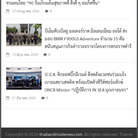
ชวนคนไทย “90 วันเก็บแต้มสุขภาพดี สิ่งดี ๆ จะเกิดขึ้น”
0
10 กรกฎาคม 2026
บีเอ็มดับเบิลยู มอเตอร์ราด มิลเลนเนียม ออโต้ ส่ง
มอบ BMW F900GS Adventure จำนวน 15 คัน
สนับสนุนภารกิจตำรวจจราจรโครงการพระราชดำริ
0
13 มิถุนายน 2026
ป.ป.ส. คิกออฟบิ๊กอีเวนต์ ดึงพลังมวลชนร่วมแจ้ง
เบาะแสยาเสพติด พร้อมเปิดตัวซีรีส์ฟอร์มยักษ์
ONCB Mission “ปฏิบัติการ IN SEA บุกเกาะนรก”
0
21 มีนาคม 2026
Copyright © 2026
thailandinsidenew.com
. All rights reserved. Theme: