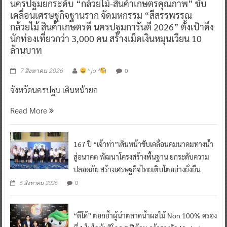
นครปฐมยกระดับ “กล้วยไม้-สินค้าเกษตรคุณภาพ” ขับ
เคลื่อนเศรษฐกิจฐานราก จัดมหกรรม “สีสรรพรรณ
กล้วยไม้ สินค้าเกษตรดี นครปฐมการันตี 2026” ตั้งเป้าดึง
นักท่องเที่ยวกว่า 3,000 คน สร้างเม็ดเงินหมุนเวียน 10
ล้านบาท
0
7 สิงหาคม 2026
^ jo ^
จังหวัดนครปฐม เดินหน้ายก
Read More
167 ปี “เจ้าท่า”เดินหน้าขับเคลื่อนคมนาคมทางน้ำ
สู่อนาคต พัฒนาโครงสร้างพื้นฐาน ยกระดับความ
ปลอดภัย สร้างเศรษฐกิจไทยเติบโตอย่างยั่งยืน
0
5 สิงหาคม 2026
“ดีโด้” ตอกย้ำผู้นำตลาดน้ำผลไม้ Non 100% ครอง