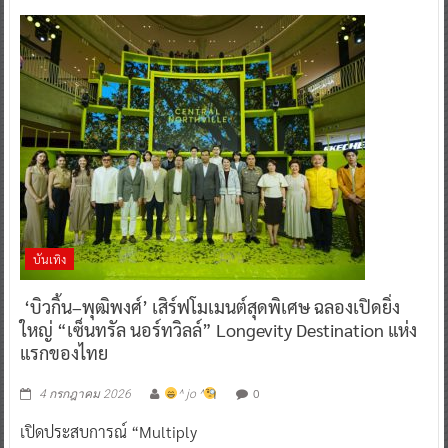
บันเทิง
‘บิวกิ้น–พุฒิพงศ์’ เสิร์ฟโมเมนต์สุดพิเศษ ฉลองเปิดยิ่ง
ใหญ่ “เซ็นทรัล นอร์ทวิลล์” Longevity Destination แห่ง
แรกของไทย
0
4 กรกฎาคม 2026
^ jo ^
เปิดประสบการณ์ “Multiply