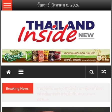
Skip
วันเสาร์, สิงหาคม 8, 2026
to
content
thailandinsidenew.com
Thailand
Inside
New
Breaking News:
ชวนรู้จักซิม my by NT เน็ตเร็ว แรง คุ้มค่าทั่วไทย
พร้อมโอกาสสร้างรายได้เสริมผ่าน Lazada
Affiliate