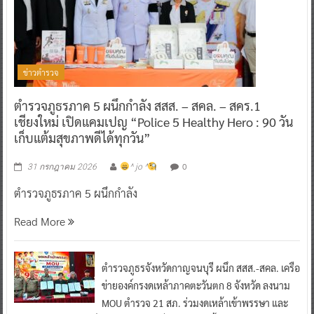
ข่าวตำรวจ
ตำรวจภูธรภาค 5 ผนึกกำลัง สสส. – สคล. – สคร.1
เชียงใหม่ เปิดแคมเปญ “Police 5 Healthy Hero : 90 วัน
เก็บแต้มสุขภาพดีได้ทุกวัน”
0
31 กรกฎาคม 2026
^ jo ^
ตำรวจภูธรภาค 5 ผนึกกำลัง
Read More
ตำรวจภูธรจังหวัดกาญจนบุรี ผนึก สสส.-สคล. เครือ
ข่ายองค์กรงดเหล้าภาคตะวันตก 8 จังหวัด ลงนาม
MOU ตำรวจ 21 สภ. ร่วมงดเหล้าเข้าพรรษา และ