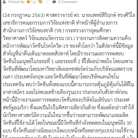
0 Comment
Posted By:
^ jo ^
(24 กรกฎาคม 2563) ศาสตราจารย์ ดร. นายแพทย์สิริฤกษ์ ทรงศิวิไล
เลขาธิการคณะกรรมการวิจัยแห่งชาติ ทำหน้าที่ผู้อำนวยการ
สำนักงานการวิจัยของชาติ (วช.) กระทรวงการอุดมศึกษา
วิทยาศาสตร์ วิจัยและนวัตกรรม (อว.) รายงานการติดตามความคืบ
หน้าการพัฒนาวัคซีนโรคโควิด-19 ของทั่วโลกว่า ในสัปดาห์นี้มีข้อมูล
สำคัญที่น่าตื่นเต้นมาตลอดสัปดาห์ โดยมีรายงานผลการทดสอบ
วัคซีนในมนุษย์ในระยะที่ 1 และระยะที่ 2 ที่ให้ผลน่าพอใจ โดยเฉพาะ
วัคซีนที่พัฒนาโดยมหาวิทยาลัยออกซฟอร์ดร่วมกับบริษัทแอสตราเซ
เนคา ประเทศอังกฤษ และวัคซีนที่พัฒนาโดยบริษัทแคนไซโน
ประเทศจีน พบว่าวัคซีนทั้งสองแบบนี้สามารถกระตุ้นภูมิคุ้มกันได้ดีใน
อาสาสมัคร และไม่พบผลข้างเคียงรุนแรง ประกอบกับสัปดาห์ก่อน
หน้านี้มีรายงานผลการทดสอบวัคซีนของบริษัทโมเดิร์นนา ประเทศ
สหรัฐอเมริกา ซึ่งผลเป็นไปในทิศทางเดียวกันด้วย ซึ่งผลดังกล่าวทำให้
นักวิทยาศาสตร์มีความมั่นใจมากขึ้นว่าจะสามารถพัฒนาและผลิต
วัคซีนที่ใช้งานได้ โดยในขณะนี้มีวัคซีนที่กำลังทดสอบในมนุษย์ถึง 30
แบบ ซึ่งวัคซีนอย่างน้อยแบบใดแบบหนึ่งหรือหลายๆแบบน่าจะใช้งาน