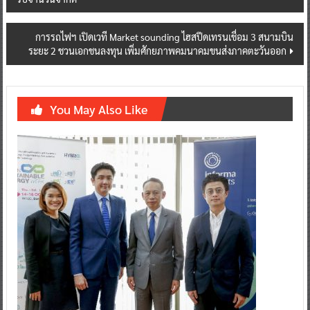
navigation
การรถไฟฯ เปิดเวที Market sounding ไฮสปีดเทรนเชื่อม 3 สนามบิน
ระยะ 2 ชวนเอกชนลงทุน เพิ่มศักยภาพคมนาคมขนส่งภาคตะวันออก
You May Also Like