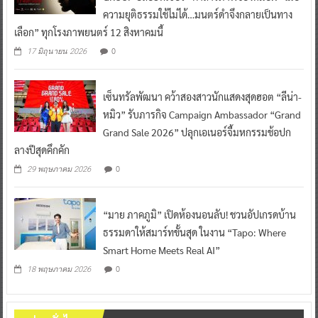
ความยุติธรรมใช้ไม่ได้…มนตร์ดำจึงกลายเป็นทาง
เลือก” ทุกโรงภาพยนตร์ 12 สิงหาคมนี้
0
17 มิถุนายน 2026
เซ็นทรัลพัฒนา คว้าสองสาวนักแสดงสุดฮอต “ลีน่า-
หมิว” รับภารกิจ Campaign Ambassador “Grand
Grand Sale 2026” ปลุกเอเนอร์จี้มหกรรมช้อปก
ลางปีสุดคึกคัก
0
29 พฤษภาคม 2026
“มาย ภาคภูมิ” เปิดห้องนอนลับ! ชวนอัปเกรดบ้าน
ธรรมดาให้สมาร์ทขั้นสุด ในงาน “Tapo: Where
Smart Home Meets Real AI”
0
18 พฤษภาคม 2026