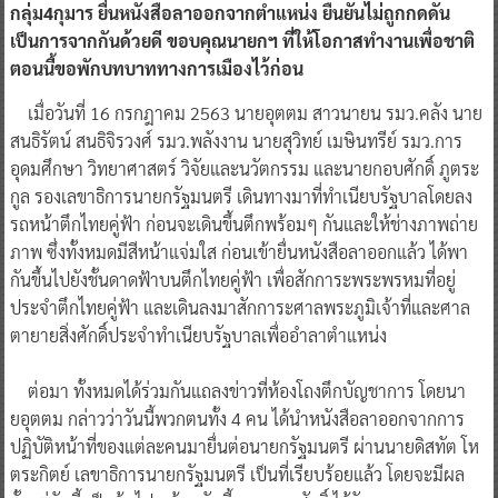
กลุ่ม4กุมาร ยื่นหนังสือลาออกจากตำแหน่ง ยืนยันไม่ถูกกดดัน
เป็นการจากกันด้วยดี ขอบคุณนายกฯ ที่ให้โอกาสทำงานเพื่อชาติ
ตอนนี้ขอพักบทบาททางการเมืองไว้ก่อน
เมื่อวันที่ 16 กรกฎาคม 2563 นายอุตตม สาวนายน รมว.คลัง นาย
สนธิรัตน์ สนธิจิรวงศ์ รมว.พลังงาน นายสุวิทย์ เมษินทรีย์ รมว.การ
อุดมศึกษา วิทยาศาสตร์ วิจัยและนวัตกรรม และนายกอบศักดิ์ ภูตระ
กูล รองเลขาธิการนายกรัฐมนตรี เดินทางมาที่ทำเนียบรัฐบาลโดยลง
รถหน้าตึกไทยคู่ฟ้า ก่อนจะเดินขึ้นตึกพร้อมๆ กันและให้ช่างภาพถ่าย
ภาพ ซึ่งทั้งหมดมีสีหน้าแจ่มใส ก่อนเข้ายื่นหนังสือลาออกแล้ว ได้พา
กันขึ้นไปยังชั้นดาดฟ้าบนตึกไทยคู่ฟ้า เพื่อสักการะพระพรหมที่อยู่
ประจำตึกไทยคู่ฟ้า และเดินลงมาสักการะศาลพระภูมิเจ้าที่และศาล
ตายายสิ่งศักดิ์ประจำทำเนียบรัฐบาลเพื่ออำลาตำแหน่ง
ต่อมา ทั้งหมดได้ร่วมกันแถลงข่าวที่ห้องโถงตึกบัญชาการ โดยนา
ยอุตตม กล่าวว่าวันนี้พวกตนทั้ง 4 คน ได้นำหนังสือลาออกจากการ
ปฏิบัติหน้าที่ของแต่ละคนมายื่นต่อนายกรัฐมนตรี ผ่านนายดิสทัต โห
ตระกิตย์ เลขาธิการนายกรัฐมนตรี เป็นที่เรียบร้อยแล้ว โดยจะมีผล