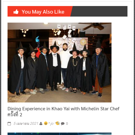
You May Also Like
Dining Experience in Khao Yai with Michelin Star Chef
ครั้งที่ 2
0
5 เมษายน 2021
^ jo ^