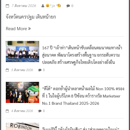
0
7 สิงหาคม 2026
^ jo ^
จังหวัดนครปฐม เดินหน้ายก
Read More
167 ปี “เจ้าท่า”เดินหน้าขับเคลื่อนคมนาคมทางน้ำ
สู่อนาคต พัฒนาโครงสร้างพื้นฐาน ยกระดับความ
ปลอดภัย สร้างเศรษฐกิจไทยเติบโตอย่างยั่งยืน
0
5 สิงหาคม 2026
“ดีโด้” ตอกย้ำผู้นำตลาดน้ำผลไม้ Non 100% ครอง
ที่ 1 ในใจผู้บริโภค 8 ปีซ้อน คว้ารางวัล Marketeer
No.1 Brand Thailand 2025-2026
0
4 สิงหาคม 2026
วันแม่ปีนี้ “ห้างโรบินสัน” ส่ง “ส่วนลดตามใจแม่”