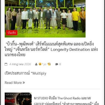
บันเทิง
‘บิวกิ้น–พุฒิพงศ์’ เสิร์ฟโมเมนต์สุดพิเศษ ฉลองเปิดยิ่ง
ใหญ่ “เซ็นทรัล นอร์ทวิลล์” Longevity Destination แห่ง
แรกของไทย
0
4 กรกฎาคม 2026
^ jo ^
เปิดประสบการณ์ “Multiply
Read More
M STUDIO จับมือ The Ghost Radio และ MI
GROUP ปล่อยทีเซอร์ “คำสารภาพของหมอผี” เมื่อ