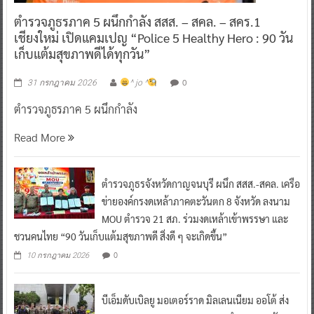
ตำรวจภูธรภาค 5 ผนึกกำลัง สสส. – สคล. – สคร.1
เชียงใหม่ เปิดแคมเปญ “Police 5 Healthy Hero : 90 วัน
เก็บแต้มสุขภาพดีได้ทุกวัน”
0
31 กรกฎาคม 2026
^ jo ^
ตำรวจภูธรภาค 5 ผนึกกำลัง
Read More
ตำรวจภูธรจังหวัดกาญจนบุรี ผนึก สสส.-สคล. เครือ
ข่ายองค์กรงดเหล้าภาคตะวันตก 8 จังหวัด ลงนาม
MOU ตำรวจ 21 สภ. ร่วมงดเหล้าเข้าพรรษา และ
ชวนคนไทย “90 วันเก็บแต้มสุขภาพดี สิ่งดี ๆ จะเกิดขึ้น”
0
10 กรกฎาคม 2026
บีเอ็มดับเบิลยู มอเตอร์ราด มิลเลนเนียม ออโต้ ส่ง