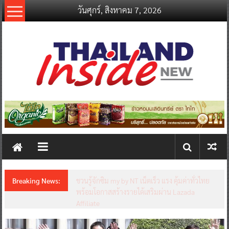
Skip
วันศุกร์, สิงหาคม 7, 2026
to
content
thailandinsidenew.com
Thailand
Inside
New
Breaking News:
ชวนรู้จักซิม my by NT เน็ตเร็ว แรง คุ้มค่าทั่วไทย
พร้อมโอกาสสร้างรายได้เสริมผ่าน Lazada
Affiliate