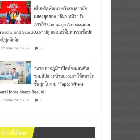
เซ็นทรัลพัฒนา คว้าสองสาวนัก
แสดงสุดฮอต “ลีน่า-หมิว” รับ
ภารกิจ Campaign Ambassador
rand Grand Sale 2026” ปลุกเอเนอร์จี้มหกรรมช้อปก
งปีสุดคึกคัก
0
29 พฤษภาคม 2026
“มาย ภาคภูมิ” เปิดห้องนอนลับ!
ชวนอัปเกรดบ้านธรรมดาให้สมาร์ท
ขั้นสุด ในงาน “Tapo: Where
art Home Meets Real AI”
0
18 พฤษภาคม 2026
ข่าวทั่วไทย