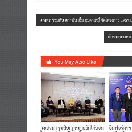
Post
ททท ร่วมกับ สถาบัน เอ็ม อะคาเดมี่ จัดโครงการ EASY
navigation
ตำรวจทางหลวง
You May Also Like
วงเสวนา รุมสับกฎหมายลักไก่บอน
อินฟอร์มาฯ