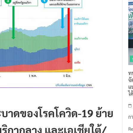
ท
จ
แน
ไ
ระบาดของโรคโควิด-19 ย้าย
กา
เมริกากลาง และเอเชียใต้/
R