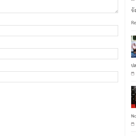
จั
R
ปล
No