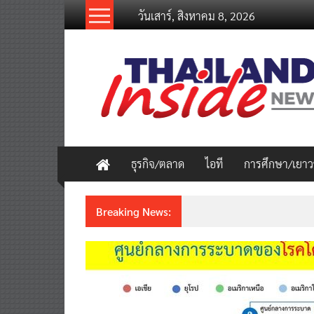
Skip
วันเสาร์, สิงหาคม 8, 2026
to
content
thailandinsidenew.com
Thailand
Inside
New
ธุรกิจ/ตลาด
ไอที
การศึกษา/เยา
Breaking News:
ชวนรู้จักซิม my by NT เน็ตเร