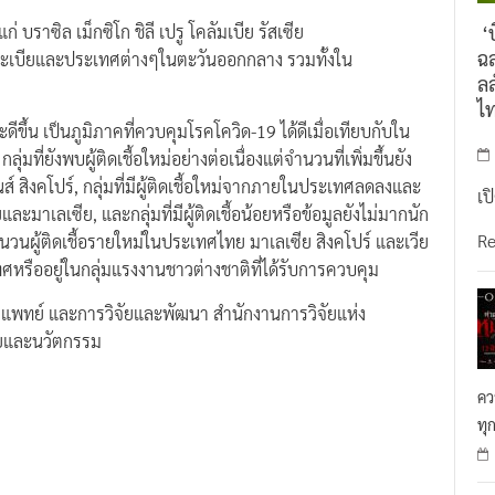
่ บราซิล เม็กซิโก ชิลี เปรู โคลัมเบีย รัสเซีย
‘บ
ฉล
อาระเบียและประเทศต่างๆในตะวันออกกลาง รวมทั้งใน
ลล
ไ
ึ้น เป็นภูมิภาคที่ควบคุมโรคโควิด-19 ได้ดีเมื่อเทียบกับใน
ุ่มที่ยังพบผู้ติดเชื้อใหม่อย่างต่อเนื่องแต่จำนวนที่เพิ่มขึ้นยัง
ปินส์ สิงคโปร์, กลุ่มที่มีผู้ติดเชื้อใหม่จากภายในประเทศลดลงและ
เป
ะมาเลเซีย, และกลุ่มที่มีผู้ติดเชื้อน้อยหรือข้อมูลยังไม่มากนัก
R
จำนวนผู้ติดเชื้อรายใหม่ในประเทศไทย มาเลเซีย สิงคโปร์ และเวีย
เทศหรืออยู่ในกลุ่มแรงงานชาวต่างชาติที่ได้รับการควบคุม
รแพทย์ และการวิจัยและพัฒนา สำนักงานการวิจัยแห่ง
ัยและนวัตกรรม
คว
ทุ