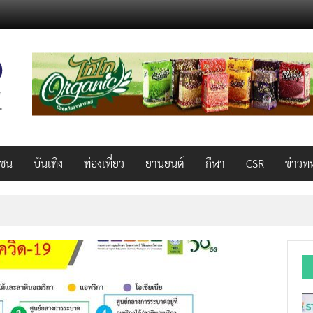
วชน
บันเทิง
ท่องเที่ยว
ยานยนต์
กีฬา
CSR
ข่าวท
็ว แรง คุ้มค่าทั่วไทยพร้อมโอกาสสร้างรายได้เสริมผ่าน Lazada Affiliate