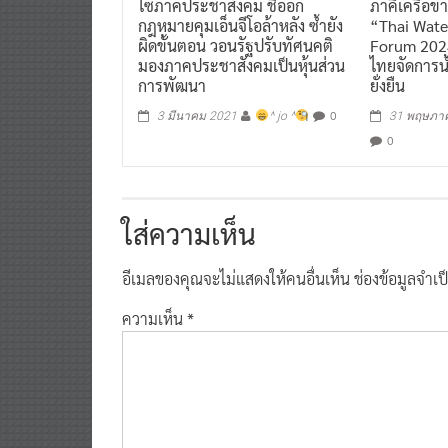
ไซภาคประชาสังคม ชี้ออก
ภาคีเครือข่
กฎหมายคุมเอ็นจีโอล้าหลัง ซ้ำยัง
“Thai Wate
ผิดขั้นตอน วอนรัฐปรับทัศนคติ
Forum 2024
มองภาคประชาสังคมเป็นหุ้นส่วน
ไทยจัดการน้
การพัฒนา
ยั่งยืน
0
3 มีนาคม 2021
^ jo ^
31 พฤษภา
0
ใส่ความเห็น
อีเมลของคุณจะไม่แสดงให้คนอื่นเห็น
ช่องข้อมูลจำเ
ความเห็น
*