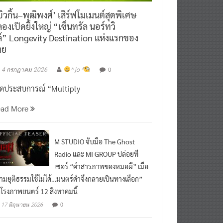
ิวกิ้น–พุฒิพงศ์’ เสิร์ฟโมเมนต์สุดพิเศษ
องเปิดยิ่งใหญ่ “เซ็นทรัล นอร์ทวิ
์” Longevity Destination แห่งแรกของ
ทย
0
4 กรกฎาคม 2026
^ jo ^
ิดประสบการณ์ “Multiply
ead More
M STUDIO จับมือ The Ghost
Radio และ MI GROUP ปล่อยที
เซอร์ “คำสารภาพของหมอผี” เมื่อ
ามยุติธรรมใช้ไม่ได้…มนตร์ดำจึงกลายเป็นทางเลือก”
กโรงภาพยนตร์ 12 สิงหาคมนี้
0
17 มิถุนายน 2026