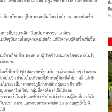
อย่างต่อเนื่อง ซึ่งสามารถแบ่งศูนย์กลางการระบาดหลักได้เป็น
ดึ
คึก
กือบทั้งหมดอยู่ในประเทศจีน โดยเริ่มมีรายงานการติดเชื้อ
ฉพาะที่ประเทศอิตาลี สเปน สหราชอาณาจักร
นปัจจุบันส่วนใหญ่ควบคุมได้แล้ว แต่ยังคงพบผู้ติดเชื้อเพิ่มขึ้น
เมริกาเกือบทั่วประเทศ พบผู้ป่วยจำนวนมาก โดยเฉพาะในรัฐ
สองล้านคน
ติดเชื้อในทวีปยุโรปและสหรัฐอเมริกาคงตัวและค่อยๆ เริ่มลดลง
อไปอีก ย้ายไปในบริเวณที่เดิมพบผู้ติดเชื้อไม่มากนักแต่เป็น
ายงานในระยะนี้มาจากสองภูมิภาคหลัก กลุ่มแรก คือ ทวีป
ู่เกาะคาริบเบียน กลุ่มที่สองคือ เอเชียใต้และ
างรวดเร็วในทวีปแอฟริกา ซึ่งถึงแม้ว่าจำนวนผู้ติดเชื้อจะยังไม่
ิกามีประชากรมากและระบบการแพทย์และสาธารณสุขยังไม่ดี
ได้