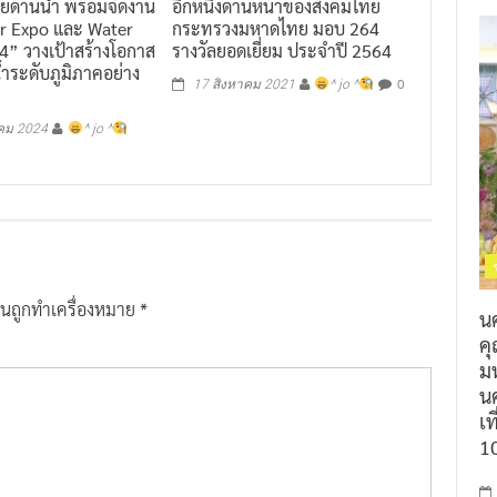
ายด้านน้ำ พร้อมจัดงาน
อีกหนึ่งด่านหน้าของสังคมไทย
r Expo และ Water
กระทรวงมหาดไทย มอบ 264
” วางเป้าสร้างโอกาส
รางวัลยอดเยี่ยม ประจำปี 2564
ำระดับภูมิภาคอย่าง
0
17 สิงหาคม 2021
^ jo ^
คม 2024
^ jo ^
ป็นถูกทำเครื่องหมาย
*
น
ค
ม
นค
เท
1