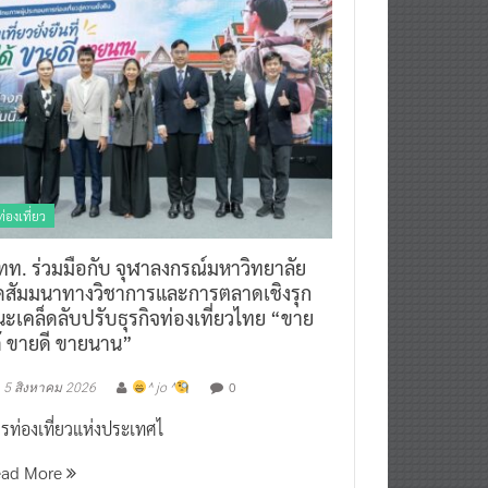
ท่องเที่ยว
ทท. ร่วมมือกับ จุฬาลงกรณ์มหาวิทยาลัย
ัดสัมมนาทางวิชาการและการตลาดเชิงรุก
ะเคล็ดลับปรับธุรกิจท่องเที่ยวไทย “ขาย
ด้ ขายดี ขายนาน”
0
5 สิงหาคม 2026
^ jo ^
รท่องเที่ยวแห่งประเทศไ
ead More