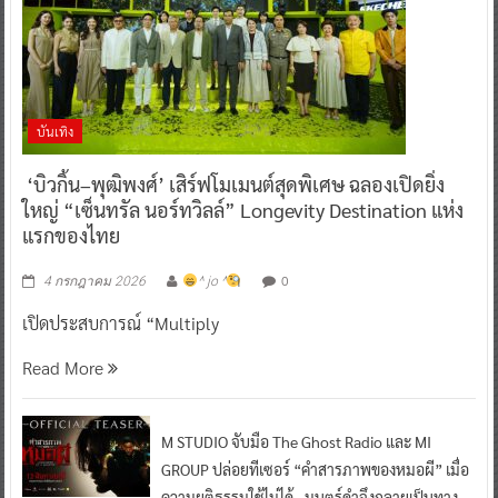
บันเทิง
‘บิวกิ้น–พุฒิพงศ์’ เสิร์ฟโมเมนต์สุดพิเศษ ฉลองเปิดยิ่ง
ใหญ่ “เซ็นทรัล นอร์ทวิลล์” Longevity Destination แห่ง
แรกของไทย
0
4 กรกฎาคม 2026
^ jo ^
เปิดประสบการณ์ “Multiply
Read More
M STUDIO จับมือ The Ghost Radio และ MI
GROUP ปล่อยทีเซอร์ “คำสารภาพของหมอผี” เมื่อ
ความยุติธรรมใช้ไม่ได้…มนตร์ดำจึงกลายเป็นทาง