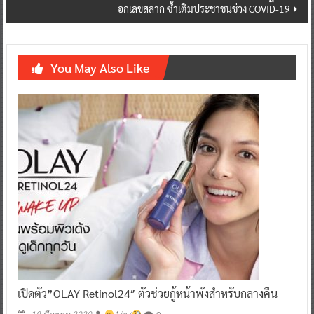
อกเลขสลาก ซ้ำเติมประชาชนช่วง COVID-19
You May Also Like
เปิดตัว”OLAY Retinol24″ ตัวช่วยกู้หน้าพังสำหรับกลางคืน