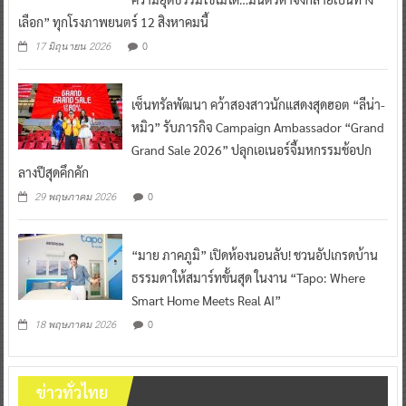
เลือก” ทุกโรงภาพยนตร์ 12 สิงหาคมนี้
0
17 มิถุนายน 2026
เซ็นทรัลพัฒนา คว้าสองสาวนักแสดงสุดฮอต “ลีน่า-
หมิว” รับภารกิจ Campaign Ambassador “Grand
Grand Sale 2026” ปลุกเอเนอร์จี้มหกรรมช้อปก
ลางปีสุดคึกคัก
0
29 พฤษภาคม 2026
“มาย ภาคภูมิ” เปิดห้องนอนลับ! ชวนอัปเกรดบ้าน
ธรรมดาให้สมาร์ทขั้นสุด ในงาน “Tapo: Where
Smart Home Meets Real AI”
0
18 พฤษภาคม 2026
ข่าวทั่วไทย