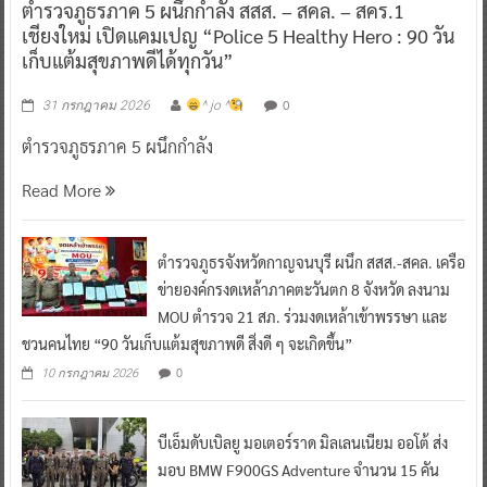
ตำรวจภูธรภาค 5 ผนึกกำลัง สสส. – สคล. – สคร.1
เชียงใหม่ เปิดแคมเปญ “Police 5 Healthy Hero : 90 วัน
เก็บแต้มสุขภาพดีได้ทุกวัน”
0
31 กรกฎาคม 2026
^ jo ^
ตำรวจภูธรภาค 5 ผนึกกำลัง
Read More
ตำรวจภูธรจังหวัดกาญจนบุรี ผนึก สสส.-สคล. เครือ
ข่ายองค์กรงดเหล้าภาคตะวันตก 8 จังหวัด ลงนาม
MOU ตำรวจ 21 สภ. ร่วมงดเหล้าเข้าพรรษา และ
ชวนคนไทย “90 วันเก็บแต้มสุขภาพดี สิ่งดี ๆ จะเกิดขึ้น”
0
10 กรกฎาคม 2026
บีเอ็มดับเบิลยู มอเตอร์ราด มิลเลนเนียม ออโต้ ส่ง
มอบ BMW F900GS Adventure จำนวน 15 คัน