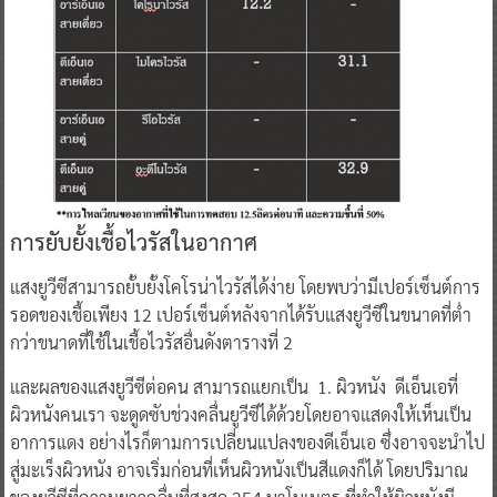
การยับยั้งเชื้อไวรัสในอากาศ
แสงยูวีซีสามารถยั้บยั้งโคโรน่าไวรัสได้ง่าย โดยพบว่ามีเปอร์เซ็นต์การ
รอดของเชื้อเพียง 12 เปอร์เซ็นต์หลังจากได้รับแสงยูวีซีในขนาดที่ต่ำ
กว่าขนาดที่ใช้ในเชื้อไวรัสอื่นดังตารางที่ 2
และผลของแสงยูวีซีต่อคน สามารถแยกเป็น 1. ผิวหนัง ดีเอ็นเอที่
ผิวหนังคนเรา จะดูดซับช่วงคลื่นยูวีซีได้ด้วยโดยอาจแสดงให้เห็นเป็น
อาการแดง อย่างไรก็ตามการเปลี่ยนแปลงของดีเอ็นเอ ซึ่งอาจจะนำไป
สู่มะเร็งผิวหนัง อาจเริ่มก่อนที่เห็นผิวหนังเป็นสีแดงก็ได้ โดยปริมาณ