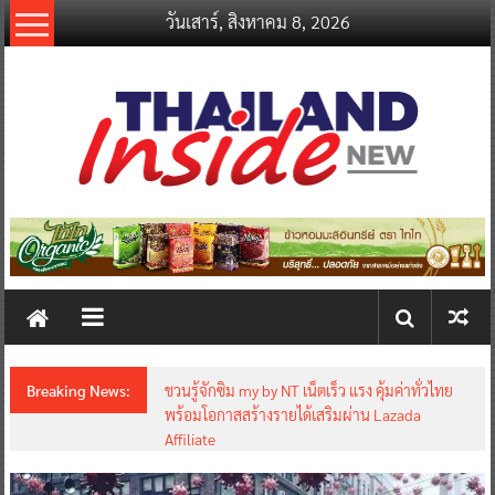
Skip
วันเสาร์, สิงหาคม 8, 2026
to
content
thailandinsidenew.com
Thailand
Inside
New
Breaking News:
ชวนรู้จักซิม my by NT เน็ตเร็ว แรง คุ้มค่าทั่วไทย
พร้อมโอกาสสร้างรายได้เสริมผ่าน Lazada
Affiliate