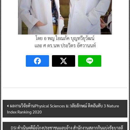
โดย อ พญ ไอณภัค บุญทวียุวัฒน์
และ ศ ดร.นพ ประวิตร อัศวานนท์
Post
ผลงานวิจัยด้านPhysical Sciences ม.วลัยลักษณ์ ติดอันดับ 3 Nature
Index Ranking 2020
navigation
DSI ดำเนินคดีฉ้อโกงประชาชนแอบอ้าง สำนักงานสลากกินแบ่งรัฐบาลล๊