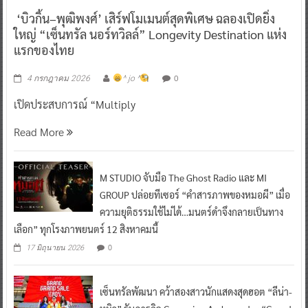
‘บิวกิ้น–พุฒิพงศ์’ เสิร์ฟโมเมนต์สุดพิเศษ ฉลองเปิดยิ่ง
ใหญ่ “เซ็นทรัล นอร์ทวิลล์” Longevity Destination แห่ง
แรกของไทย
0
4 กรกฎาคม 2026
^ jo ^
เปิดประสบการณ์ “Multiply
Read More
M STUDIO จับมือ The Ghost Radio และ MI
GROUP ปล่อยทีเซอร์ “คำสารภาพของหมอผี” เมื่อ
ความยุติธรรมใช้ไม่ได้…มนตร์ดำจึงกลายเป็นทาง
เลือก” ทุกโรงภาพยนตร์ 12 สิงหาคมนี้
0
17 มิถุนายน 2026
เซ็นทรัลพัฒนา คว้าสองสาวนักแสดงสุดฮอต “ลีน่า-