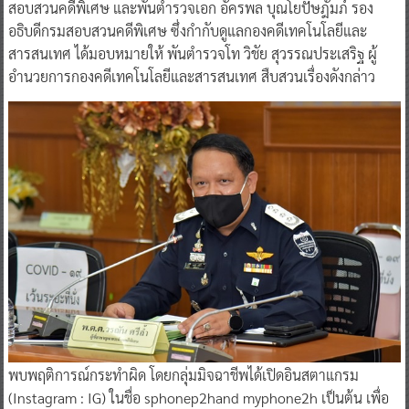
สอบสวนคดีพิเศษ และพันตำรวจเอก อัครพล บุณโยปัษฎัมภ์ รอง
อธิบดีกรมสอบสวนคดีพิเศษ ซึ่งกำกับดูแลกองคดีเทคโนโลยีและ
สารสนเทศ ได้มอบหมายให้ พันตำรวจโท วิชัย สุวรรณประเสริฐ ผู้
อำนวยการกองคดีเทคโนโลยีและสารสนเทศ สืบสวนเรื่องดังกล่าว
พบพฤติการณ์กระทำผิด โดยกลุ่มมิจฉาชีพได้เปิดอินสตาแกรม
(Instagram : IG) ในชื่อ sphonep2hand myphone2h เป็นต้น เพื่อ