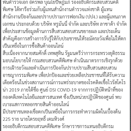
พันตำรวจเอก อัครพล บุณโยปัษฎัมภ์ รองอธิบดีกรมสอบสวนคดี
พิเศษ ได้หารือร่วมกับผู้แทนสำนักงานตำรวจแห่งชาติ ผู้แทน
สำนักงานป้องกันและปราบปรามการฟอกเงิน (ปปง.) และผู้แทนภาค
เอกชน ประกอบด้วย บริษัท ทรูมันนี่ จำกัด และบริษัท ลาซาด้า จำกัด
เพื่อประสานข้อมูลด้านการสืบสวนสอบสวนขยายผล และประเด็น
สำคัญคือการสร้างการรับรู้ให้กับประชาชนให้ระมัดระวังเพื่อไม่ให้ตก
เป็นเหยื่อในการซื้อสินค้าออนไลน์
สืบเนื่องจากนายสมศักดิ์ เทพสุทิน รัฐมนตรีว่าการกระทรวงยุติธรรม
มอบนโยบายให้ กรมสอบสวนคดีพิเศษ ดำเนินมาตรการเชิงรุกด้วย
การเฝ้าระวังและดำเนินการป้องกันปราบปรามสืบสวนสอบสวน
อาชญากรรมพิเศษ เพื่อปกป้องและช่วยเหลือประชาชนที่ได้รับความ
เดือดร้อนในช่วงสถานการณ์การแพร่ระบาดของโรคติดเชื้อไวรัสโคโร
น่า 2019 ภายใต้ชื่อ ศูนย์ DSI COVID-19 จากการปฏิบัติหน้าที่ของ
กองคดีเทคโนโลยีและสารสนเทศ ซึ่งเป็นหน่วยปฏิบัติของศูนย์ พบ
เบาะแสการหลอกขายสินค้าออนไลน์
มีประชาชนหลงเชื่อตกเป็นเหยื่อในการกระทำความผิดในเบื้องต้น
225 ราย นายไตรยฤทธิ์ เตมหิวงศ์
รองอธิบดีกรมสอบสวนคดีพิเศษ รักษาราชการแทนอธิบดีกรม