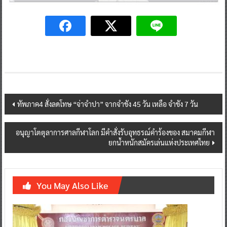
Post
ทัพภาค4 สั่งลดโทษ “จ่าจำปา” จากจำขัง 45 วัน เหลือ จำขัง 7 วัน
navigation
อนุญาโตตุลาการศาลกีฬาโลก มีคำสั่งรับอุทธรณ์คำร้องของ สมาคมกีฬา
ยกน้ำหนักสมัครเล่นแห่งประเทศไทย
You May Also Like