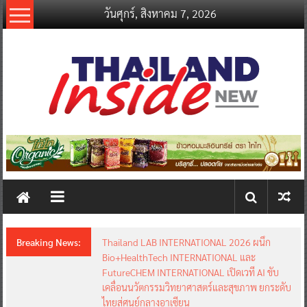
Skip
วันศุกร์, สิงหาคม 7, 2026
to
content
thailandinsidenew.com
Thailand
Inside
New
Breaking News:
Thailand LAB INTERNATIONAL 2026 ผนึก
Bio+HealthTech INTERNATIONAL และ
FutureCHEM INTERNATIONAL เปิดเวที AI ขับ
เคลื่อนนวัตกรรมวิทยาศาสตร์และสุขภาพ ยกระดับ
ไทยสู่ศูนย์กลางอาเซียน