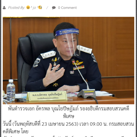
0 Comment
Posted By:
^ jo ^
พันตำรวจเอก อัครพล บุณโยปัษฎัมภ์ รองอธิบดีกรมสอบสวนคดี
พิเศษ
วันนี้ (วันพฤหัสบดีที่ 23 เมษายน 2563) เวลา 09.00 น. กรมสอบสวน
คดีพิเศษ โดย