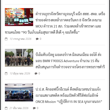
ตำรวจภูธรจังหวัดกาญจนบุรี ผนึก สสส.-สคล. เครือ
ข่ายองค์กรงดเหล้าภาคตะวันตก 8 จังหวัด ลงนาม
MOU ตำรวจ 21 สภ. ร่วมงดเหล้าเข้าพรรษา และ
ชวนคนไทย “90 วันเก็บแต้มสุขภาพดี สิ่งดี ๆ จะเกิดขึ้น”
0
10 กรกฎาคม 2026
บีเอ็มดับเบิลยู มอเตอร์ราด มิลเลนเนียม ออโต้ ส่ง
มอบ BMW F900GS Adventure จำนวน 15 คัน
สนับสนุนภารกิจตำรวจจราจรโครงการพระราชดำริ
0
13 มิถุนายน 2026
ป.ป.ส. คิกออฟบิ๊กอีเวนต์ ดึงพลังมวลชนร่วมแจ้ง
เบาะแสยาเสพติด พร้อมเปิดตัวซีรีส์ฟอร์มยักษ์
ONCB Mission “ปฏิบัติการ IN SEA บุกเกาะนรก”
0
21 มีนาคม 2026