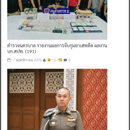
ตำรวจนครบาล รายงานผลการจับกุมยาเสพติด ผลงาน
บก.สปพ. (191)
0
7 พฤศจิกายน 2020
^ jo ^