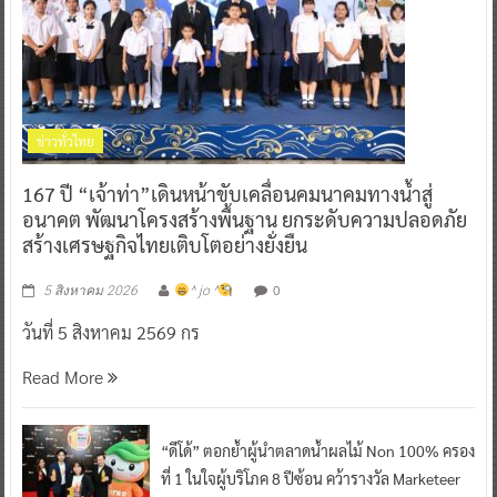
ข่าวทั่วไทย
167 ปี “เจ้าท่า”เดินหน้าขับเคลื่อนคมนาคมทางน้ำสู่
อนาคต พัฒนาโครงสร้างพื้นฐาน ยกระดับความปลอดภัย
สร้างเศรษฐกิจไทยเติบโตอย่างยั่งยืน
0
5 สิงหาคม 2026
^ jo ^
วันที่ 5 สิงหาคม 2569 กร
Read More
“ดีโด้” ตอกย้ำผู้นำตลาดน้ำผลไม้ Non 100% ครอง
ที่ 1 ในใจผู้บริโภค 8 ปีซ้อน คว้ารางวัล Marketeer