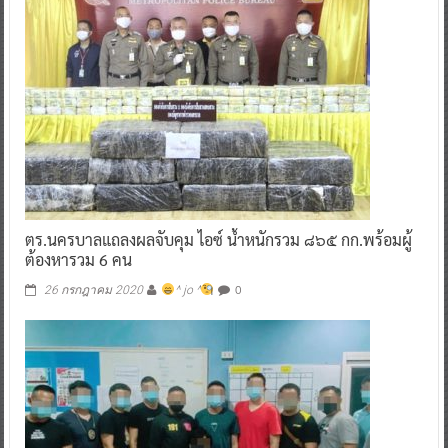
ตร.นครบาลแถลงผลจับคุม ไอซ์ น้ำหนักรวม ๘๖๕ กก.พร้อมผู้
ต้องหารวม 6 คน
0
26 กรกฎาคม 2020
^ jo ^