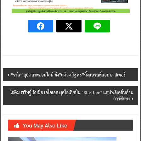
Post
“ราโด”ลุยตลาดออนไลน์ ดึง”แต้ว-ณัฐพร”นั่งแบรนด์แอมบาสเดอร์
navigation
ไอติม พริษฐ์ จับมือ เอไอเอส ผุดไอเดียปั้น “StartDee” แอปพลิเคชั่นด้าน
การศึกษา
You May Also Like