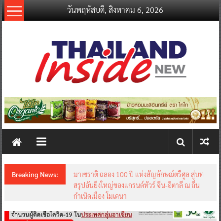
Skip
วันพฤหัสบดี, สิงหาคม 6, 2026
to
content
thailandinsidenew.com
Thailand
Inside
New
Breaking News:
มาเซราติ ฉลอง 100 ปี แห่งสัญลักษณ์ตรีศูล สู่บท
สรุปอันยิ่งใหญ่ของแกรนด์ทัวร์ จีน-อิตาลี ณ ถิ่น
กำเนิดเมือง โมเดนา