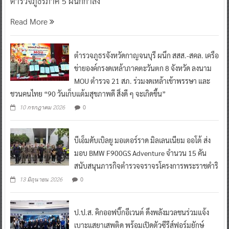
ตำรวจภูธรภาค 5 ผนึกกำลัง
Read More
ตำรวจภูธรจังหวัดกาญจนบุรี ผนึก สสส.-สคล. เครือ
ข่ายองค์กรงดเหล้าภาคตะวันตก 8 จังหวัด ลงนาม
MOU ตำรวจ 21 สภ. ร่วมงดเหล้าเข้าพรรษา และ
ชวนคนไทย “90 วันเก็บแต้มสุขภาพดี สิ่งดี ๆ จะเกิดขึ้น”
0
10 กรกฎาคม 2026
บีเอ็มดับเบิลยู มอเตอร์ราด มิลเลนเนียม ออโต้ ส่ง
มอบ BMW F900GS Adventure จำนวน 15 คัน
สนับสนุนภารกิจตำรวจจราจรโครงการพระราชดำริ
0
13 มิถุนายน 2026
ป.ป.ส. คิกออฟบิ๊กอีเวนต์ ดึงพลังมวลชนร่วมแจ้ง
เบาะแสยาเสพติด พร้อมเปิดตัวซีรีส์ฟอร์มยักษ์