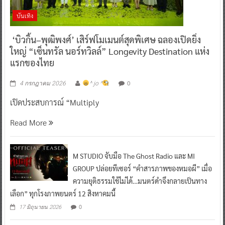
บันเทิง
‘บิวกิ้น–พุฒิพงศ์’ เสิร์ฟโมเมนต์สุดพิเศษ ฉลองเปิดยิ่ง
ใหญ่ “เซ็นทรัล นอร์ทวิลล์” Longevity Destination แห่ง
แรกของไทย
0
4 กรกฎาคม 2026
^ jo ^
เปิดประสบการณ์ “Multiply
Read More
M STUDIO จับมือ The Ghost Radio และ MI
GROUP ปล่อยทีเซอร์ “คำสารภาพของหมอผี” เมื่อ
ความยุติธรรมใช้ไม่ได้…มนตร์ดำจึงกลายเป็นทาง
เลือก” ทุกโรงภาพยนตร์ 12 สิงหาคมนี้
0
17 มิถุนายน 2026