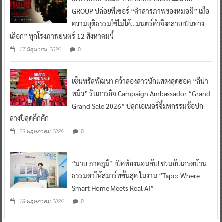
GROUP ปล่อยทีเซอร์ “คำสารภาพของหมอผี” เมื่อ
ความยุติธรรมใช้ไม่ได้…มนตร์ดำจึงกลายเป็นทาง
เลือก” ทุกโรงภาพยนตร์ 12 สิงหาคมนี้
0
17 มิถุนายน 2026
เซ็นทรัลพัฒนา คว้าสองสาวนักแสดงสุดฮอต “ลีน่า-
หมิว” รับภารกิจ Campaign Ambassador “Grand
Grand Sale 2026” ปลุกเอเนอร์จี้มหกรรมช้อปก
ลางปีสุดคึกคัก
0
29 พฤษภาคม 2026
“มาย ภาคภูมิ” เปิดห้องนอนลับ! ชวนอัปเกรดบ้าน
ธรรมดาให้สมาร์ทขั้นสุด ในงาน “Tapo: Where
Smart Home Meets Real AI”
0
18 พฤษภาคม 2026