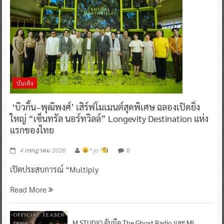
บันเทิง
‘บิวกิ้น–พุฒิพงศ์’ เสิร์ฟโมเมนต์สุดพิเศษ ฉลองเปิดยิ่ง
ใหญ่ “เซ็นทรัล นอร์ทวิลล์” Longevity Destination แห่ง
แรกของไทย
0
4 กรกฎาคม 2026
^ jo ^
เปิดประสบการณ์ “Multiply
Read More
M STUDIO จับมือ The Ghost Radio และ MI