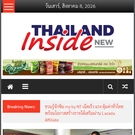
Skip
วันเสาร์, สิงหาคม 8, 2026
to
content
thailandinsidenew.com
Thailand
Inside
New
Breaking News:
ชวนรู้จักซิม my by NT เน็ตเร็ว แรง คุ้มค่าทั่วไทย
พร้อมโอกาสสร้างรายได้เสริมผ่าน Lazada
Affiliate