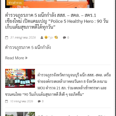
ข่าวตำรวจ
ตำรวจภูธรภาค 5 ผนึกกำลัง สสส. – สคล. – สคร.1
เชียงใหม่ เปิดแคมเปญ “Police 5 Healthy Hero : 90 วัน
เก็บแต้มสุขภาพดีได้ทุกวัน”
0
31 กรกฎาคม 2026
^ jo ^
ตำรวจภูธรภาค 5 ผนึกกำลัง
Read More
ตำรวจภูธรจังหวัดกาญจนบุรี ผนึก สสส.-สคล. เครือ
ข่ายองค์กรงดเหล้าภาคตะวันตก 8 จังหวัด ลงนาม
MOU ตำรวจ 21 สภ. ร่วมงดเหล้าเข้าพรรษา และ
ชวนคนไทย “90 วันเก็บแต้มสุขภาพดี สิ่งดี ๆ จะเกิดขึ้น”
0
10 กรกฎาคม 2026