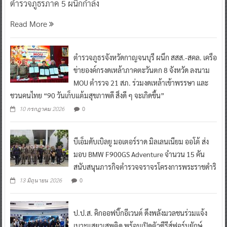
ตำรวจภูธรภาค 5 ผนึกกำลัง
Read More
ตำรวจภูธรจังหวัดกาญจนบุรี ผนึก สสส.-สคล. เครือ
ข่ายองค์กรงดเหล้าภาคตะวันตก 8 จังหวัด ลงนาม
MOU ตำรวจ 21 สภ. ร่วมงดเหล้าเข้าพรรษา และ
ชวนคนไทย “90 วันเก็บแต้มสุขภาพดี สิ่งดี ๆ จะเกิดขึ้น”
0
10 กรกฎาคม 2026
บีเอ็มดับเบิลยู มอเตอร์ราด มิลเลนเนียม ออโต้ ส่ง
มอบ BMW F900GS Adventure จำนวน 15 คัน
สนับสนุนภารกิจตำรวจจราจรโครงการพระราชดำริ
0
13 มิถุนายน 2026
ป.ป.ส. คิกออฟบิ๊กอีเวนต์ ดึงพลังมวลชนร่วมแจ้ง
เบาะแสยาเสพติด พร้อมเปิดตัวซีรีส์ฟอร์มยักษ์