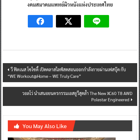
งคมสมาคมแพทย์ผิวหนังแห่งประเทศไทย
Post
วี ฟิตเนส โซไซตี้ เปิดคลาสไลฟ์สดสอนออกกำลังกายผ่านเฟสบุ๊ค กับ
“WE Workout@Home – WE Truly Care”
navigation
วอลโว่ นำเสนอยนตรกรรมเอสยูวีสุดล้ำ The New XC60 T8 AWD
Polestar Engineered
You May Also Like