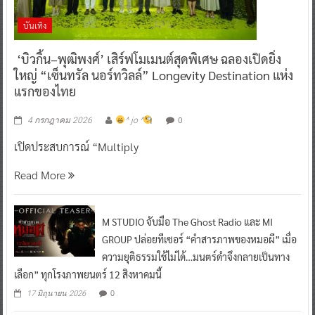
บันเทิง
‘บิวกิ้น–พุฒิพงศ์’ เสิร์ฟโมเมนต์สุดพิเศษ ฉลองเปิดยิ่ง
ใหญ่ “เซ็นทรัล นอร์ทวิลล์” Longevity Destination แห่ง
แรกของไทย
0
4 กรกฎาคม 2026
^ jo ^
เปิดประสบการณ์ “Multiply
Read More
M STUDIO จับมือ The Ghost Radio และ MI
GROUP ปล่อยทีเซอร์ “คำสารภาพของหมอผี” เมื่อ
ความยุติธรรมใช้ไม่ได้…มนตร์ดำจึงกลายเป็นทาง
เลือก” ทุกโรงภาพยนตร์ 12 สิงหาคมนี้
0
17 มิถุนายน 2026