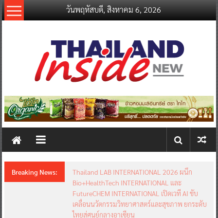
Skip
วันพฤหัสบดี, สิงหาคม 6, 2026
to
content
thailandinsidenew.com
Thailand
Inside
New
Breaking News:
Thailand LAB INTERNATIONAL 2026 ผนึก
Bio+HealthTech INTERNATIONAL และ
FutureCHEM INTERNATIONAL เปิดเวที AI ขับ
เคลื่อนนวัตกรรมวิทยาศาสตร์และสุขภาพ ยกระดับ
ไทยสู่ศูนย์กลางอาเซียน