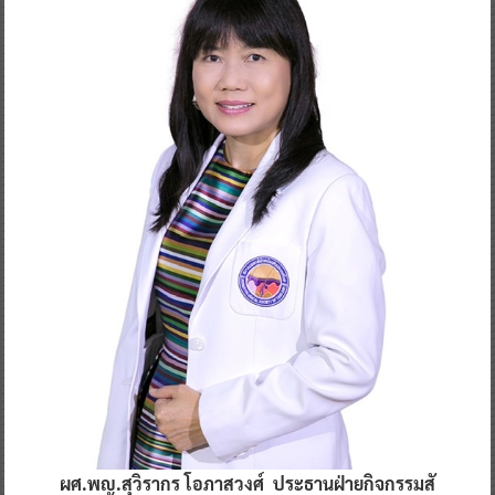
ผศ.พญ.สุวิรากร โอภาสวงศ์ ประธานฝ่ายกิจกรรมสั