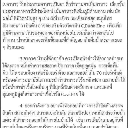
2.อาหาร รับประทานอาหารเป็นยา ดีกว่าทานยาเป็นอาหาร เลือกรับ
ประทานอาหารที่มีประโยชน์ เน้นอาหารที่เพิ่มภูมิต้านทาน เช่น ผัก
ผลไม้ ที่มีวิตามินสูง ๆ เช่น ผักใบเขียว มะเขือเทศสุก สมุนไพร
ส้ม มะนาว เป็นต้น อาจจะเสริมด้วยวิตามิน C,Dและ Zine เพื่อเพิ่ม
ภูมิต้านทาน เว้นของทอด ของมันหน่อยไม่เช่นนั้นกว่าจะกลับไป
ทำงาน น้ำหนักอาจจะเพิ่มขึ้นและที่สำคัญอย่าลืมดื่มน้ำสะอาดเยอะ
ๆ ด้วยนะคะ
3.อากาศ บ้านที่พักอาศัย ควรเปิดหน้าต่างให้อากาศถ่ายเท
ได้สะดวก หมั่นทำความสะอาด ปัด กวาด เช็ดถู ดูดฝุ่น ควรเช็ดพื้น
ผิว โต๊ะ ขอบเตียง เฟอร์นิเจอร์ ด้วย แอลกอฮอล์ เกิน 70 เปอร์เซ็นต์
หรือองค์การอนามัยโลก แนะนำว่าสามารถใช้ผงซักฟอก ละลายน้ำ ได้
หรือน้ำยาฆ่าเชื้อโรคอื่น ๆ ที่มีฤทธิ์เป็นด่างหรือกรด แสงแดดที่
อุณหภูมิสูงก็สามารถฆ่าเชื้อไวรัส Covid-19 ได้
4. ออกกำลังกาย อย่าเพิ่งท้อถอย ที่ทางการสั่งปิดห้างสรรพ
สินค้า สนามกีฬาฯ สนามแบดมินตัน สนามปิงปอง เทนนิส สระว่ายน้ำ
แต่เราก็สามารถออกกำลังกายในบ้านได้ เช่น การเดินวิ่งเล่นอยู่กับที่
การเล่นโยคะหรือกายบริหาร บางทีร่วมกับเพื่อน ๆ ออกกำลังกาย