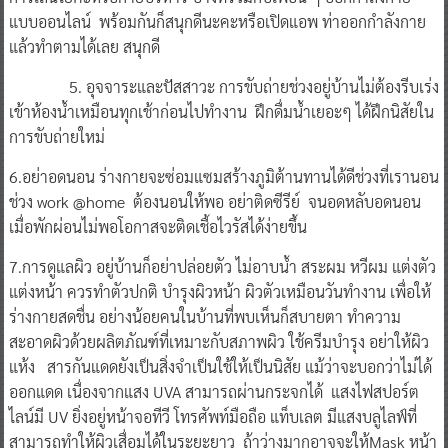
แบบออนไลน์ พร้อมกันก็สนุกดีนะคะหรือเปิดแอพ ท่าออกกำลังกาย
แล้วทำตามได้เลย สนุกดี
5. อุจจาระและปัสสาวะ การขับถ่ายช่วงอยู่บ้านไม่ต้องรีบเร่ง
เข้าห้องน้ำเหมือนทุกเช้าก่อนไปทำงาน ฝึกดื่มน้ำเยอะๆ ได้ฝึกนิสัยใน
การขับถ่ายใหม่
6.อย่าอดนอน ร่างกายจะซ่อมแซมสร้างภูมิต้านทานได้ดีช่วงที่เรานอน
ช่วง work @home ต้องนอนให้พอ อย่าติดซีรีย์ จนอดหลับอดนอน
เมื่อพักผ่อนไม่พอโอกาสจะติดเชื้อไวรัสได้ง่ายขึ้น
7.การดูแลผิว อยู่บ้านก็อย่าปล่อยตัว ไม่อาบน้ำ สระผม หวีผม แต่งตัว
แต่งหน้า ควรทำตัวปกติ บำรุงผิวหน้า ผิวตัวเหมือนวันทำงาน เพื่อให้
ร่างกายสดชื่น อย่างน้อยคนในบ้านที่พบเห็นก็สบายตา ทำความ
สะอาดผิวด้วยผลิตภัณฑ์ที่เหมาะกับสภาพผิว ใช้ครีมบำรุง อย่าให้ผิว
แห้ง สารกันแดดยังเป็นสิ่งจำเป็นใช้ให้เป็นนิสัย แม้ว่าจะบอกว่าไม่ได้
ออกแดด เนื่องจากแสง UVA สามารถผ่านกระจกได้ แสงไฟสปอร์ต
ไลน์มี UV ยิ่งอยู่หน้าจอทีวี โทรศัพท์มือถือ แท็บเลต มีแสงบลูไลฟ์ที่
สามารถทำให้ผิวเสื่อมได้ในระยะยาว ถ้าว่างมากอาจจะให้Mask หน้า