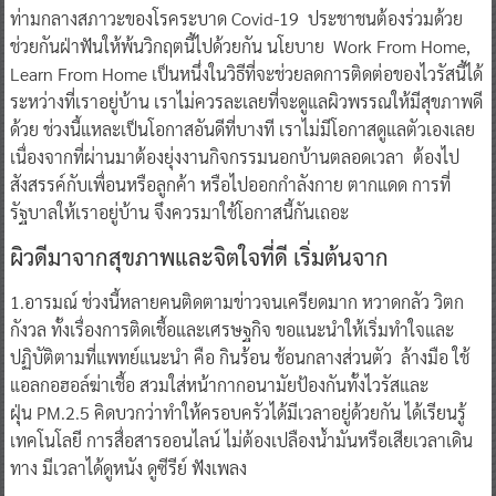
ท่ามกลางสภาวะของโรคระบาด Covid-19 ประชาชนต้องร่วมด้วย
ช่วยกันฝ่าฟันให้พ้นวิกฤตนี้ไปด้วยกัน นโยบาย Work From Home,
Learn From Home เป็นหนึ่งในวิธีที่จะช่วยลดการติดต่อของไวรัสนี้ได้
ระหว่างที่เราอยู่บ้าน เราไม่ควรละเลยที่จะดูแลผิวพรรณให้มีสุขภาพดี
ด้วย ช่วงนี้แหละเป็นโอกาสอันดีที่บางที เราไม่มีโอกาสดูแลตัวเองเลย
เนื่องจากที่ผ่านมาต้องยุ่งงานกิจกรรมนอกบ้านตลอดเวลา ต้องไป
สังสรรค์กับเพื่อนหรือลูกค้า หรือไปออกกำลังกาย ตากแดด การที่
รัฐบาลให้เราอยู่บ้าน จึงควรมาใช้โอกาสนี้กันเถอะ
ผิวดีมาจากสุขภาพและจิตใจที่ดี เริ่มต้นจาก
1.อารมณ์ ช่วงนี้หลายคนติดตามข่าวจนเครียดมาก หวาดกลัว วิตก
กังวล ทั้งเรื่องการติดเชื้อและเศรษฐกิจ ขอแนะนำให้เริ่มทำใจและ
ปฏิบัติตามที่แพทย์แนะนำ คือ กินร้อน ช้อนกลางส่วนตัว ล้างมือ ใช้
แอลกอฮอล์ฆ่าเชื้อ สวมใส่หน้ากากอนามัยป้องกันทั้งไวรัสและ
ฝุ่น PM.2.5 คิดบวกว่าทำให้ครอบครัวได้มีเวลาอยู่ด้วยกัน ได้เรียนรู้
เทคโนโลยี การสื่อสารออนไลน์ ไม่ต้องเปลืองน้ำมันหรือเสียเวลาเดิน
ทาง มีเวลาได้ดูหนัง ดูซีรีย์ ฟังเพลง