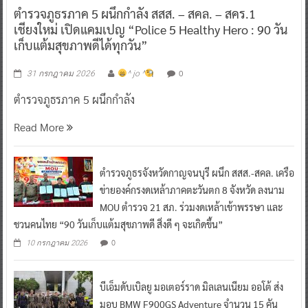
ตำรวจภูธรภาค 5 ผนึกกำลัง สสส. – สคล. – สคร.1
เชียงใหม่ เปิดแคมเปญ “Police 5 Healthy Hero : 90 วัน
เก็บแต้มสุขภาพดีได้ทุกวัน”
0
31 กรกฎาคม 2026
^ jo ^
ตำรวจภูธรภาค 5 ผนึกกำลัง
Read More
ตำรวจภูธรจังหวัดกาญจนบุรี ผนึก สสส.-สคล. เครือ
ข่ายองค์กรงดเหล้าภาคตะวันตก 8 จังหวัด ลงนาม
MOU ตำรวจ 21 สภ. ร่วมงดเหล้าเข้าพรรษา และ
ชวนคนไทย “90 วันเก็บแต้มสุขภาพดี สิ่งดี ๆ จะเกิดขึ้น”
0
10 กรกฎาคม 2026
บีเอ็มดับเบิลยู มอเตอร์ราด มิลเลนเนียม ออโต้ ส่ง
มอบ BMW F900GS Adventure จำนวน 15 คัน