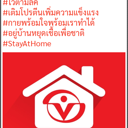
#ไวตามิ้ลค์
#เติมโปรตีนเพิ่มความแข็งแรง
#กายพร้อมใจพร้อมเราทำได้
#อยู่บ้านหยุดเชื้อเพื่อชาติ
#StayAtHome