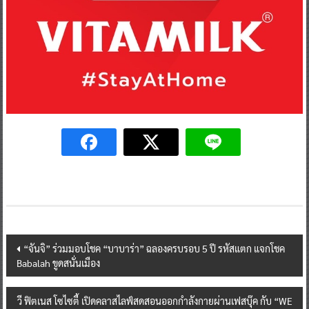
Post
“จันจิ” ร่วมมอบโชค “บาบาร่า” ฉลองครบรอบ 5 ปี รหัสแตก แจกโชค
Babalah ขูดสนั่นเมือง
navigation
วี ฟิตเนส โซไซตี้ เปิดคลาสไลฟ์สดสอนออกกำลังกายผ่านเฟสบุ๊ค กับ “WE