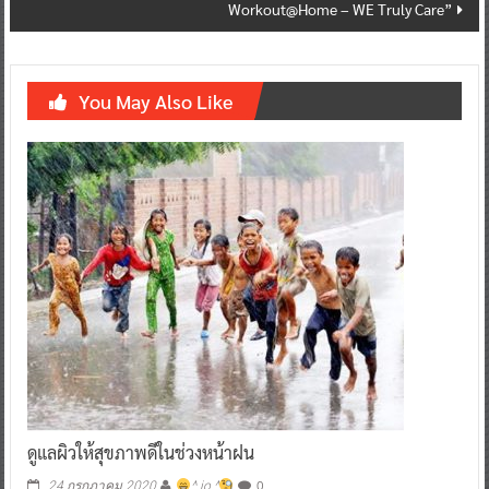
Workout@Home – WE Truly Care”
You May Also Like
ดูแลผิวให้สุขภาพดีในช่วงหน้าฝน
0
24 กรกฎาคม 2020
^ jo ^