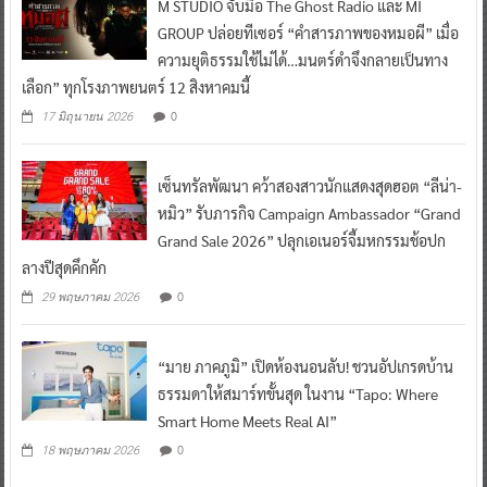
M STUDIO จับมือ The Ghost Radio และ MI
GROUP ปล่อยทีเซอร์ “คำสารภาพของหมอผี” เมื่อ
ความยุติธรรมใช้ไม่ได้…มนตร์ดำจึงกลายเป็นทาง
เลือก” ทุกโรงภาพยนตร์ 12 สิงหาคมนี้
0
17 มิถุนายน 2026
เซ็นทรัลพัฒนา คว้าสองสาวนักแสดงสุดฮอต “ลีน่า-
หมิว” รับภารกิจ Campaign Ambassador “Grand
Grand Sale 2026” ปลุกเอเนอร์จี้มหกรรมช้อปก
ลางปีสุดคึกคัก
0
29 พฤษภาคม 2026
“มาย ภาคภูมิ” เปิดห้องนอนลับ! ชวนอัปเกรดบ้าน
ธรรมดาให้สมาร์ทขั้นสุด ในงาน “Tapo: Where
Smart Home Meets Real AI”
0
18 พฤษภาคม 2026