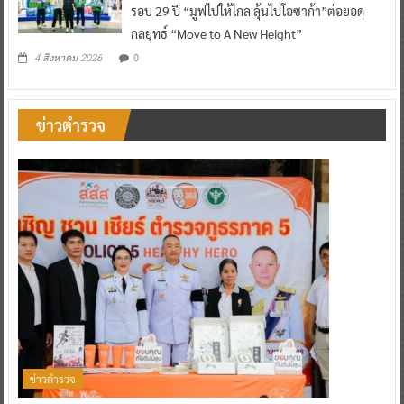
รอบ 29 ปี “มูฟไปให้ไกล ลุ้นไปโอซาก้า”ต่อยอด
กลยุทธ์ “Move to A New Height”
0
4 สิงหาคม 2026
ข่าวตำรวจ
ข่าวตำรวจ