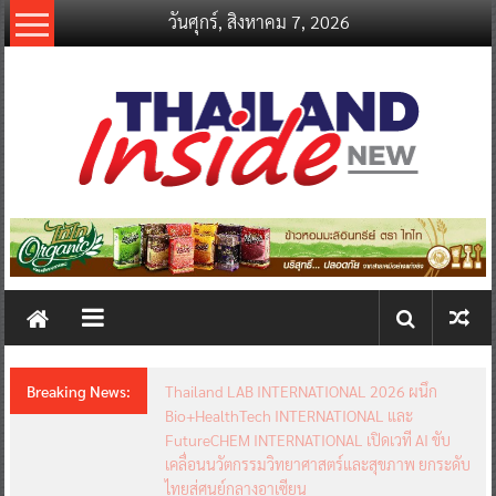
Skip
วันศุกร์, สิงหาคม 7, 2026
to
content
thailandinsidenew.com
Thailand
Inside
New
Breaking News:
Thailand LAB INTERNATIONAL 2026 ผนึก
Bio+HealthTech INTERNATIONAL และ
FutureCHEM INTERNATIONAL เปิดเวที AI ขับ
เคลื่อนนวัตกรรมวิทยาศาสตร์และสุขภาพ ยกระดับ
ไทยสู่ศูนย์กลางอาเซียน