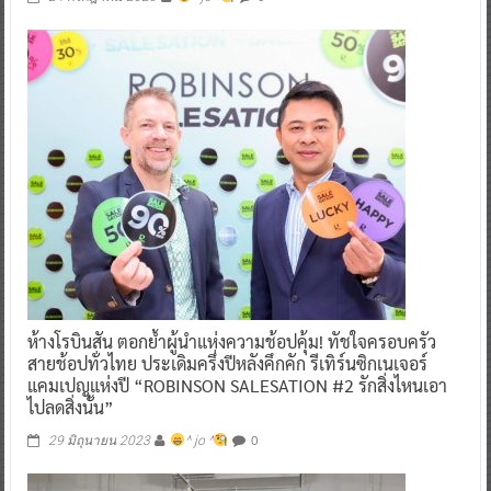
ห้างโรบินสัน ตอกย้ำผู้นำแห่งความช้อปคุ้ม! ทัชใจครอบครัว
สายช้อปทั่วไทย ประเดิมครึ่งปีหลังคึกคัก รีเทิร์นซิกเนเจอร์
แคมเปญแห่งปี “ROBINSON SALESATION #2 รักสิ่งไหนเอา
ไปลดสิ่งนั้น”
0
29 มิถุนายน 2023
^ jo ^