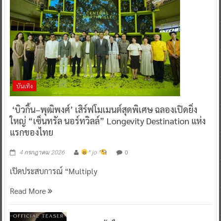
บันเทิง
‘บิวกิ้น–พุฒิพงศ์’ เสิร์ฟโมเมนต์สุดพิเศษ ฉลองเปิดยิ่ง
ใหญ่ “เซ็นทรัล นอร์ทวิลล์” Longevity Destination แห่ง
แรกของไทย
0
4 กรกฎาคม 2026
^ jo ^
เปิดประสบการณ์ “Multiply
Read More