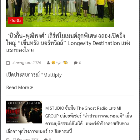
บันเทิง
‘บิวกิ้น–พุฒิพงศ์’ เสิร์ฟโมเมนต์สุดพิเศษ ฉลองเปิดยิ่ง
ใหญ่ “เซ็นทรัล นอร์ทวิลล์” Longevity Destination แห่ง
แรกของไทย
0
4 กรกฎาคม 2026
^ jo ^
เปิดประสบการณ์ “Multiply
Read More
M STUDIO จับมือ The Ghost Radio และ MI
GROUP ปล่อยทีเซอร์ “คำสารภาพของหมอผี” เมื่อ
ความยุติธรรมใช้ไม่ได้…มนตร์ดำจึงกลายเป็นทาง
เลือก” ทุกโรงภาพยนตร์ 12 สิงหาคมนี้
0
17 มิถุนายน 2026