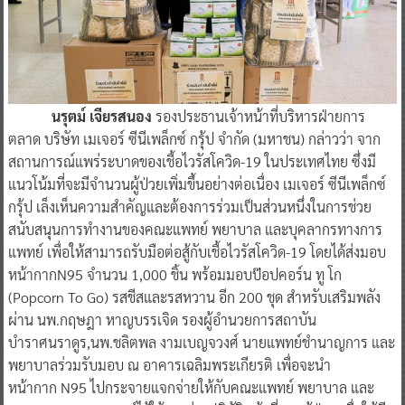
นรุตม์ เจียรสนอง
รองประธานเจ้าหน้าที่บริหารฝ่ายการ
ตลาด บริษัท เมเจอร์ ซีนีเพล็กซ์ กรุ้ป
จำกัด (มหาชน) กล่าวว่า จาก
สถานการณ์แพร่ระบาดของเชื้อไวรัสโควิด-19 ในประเทศไทย ซึ่งมี
แนวโน้มที่จะมีจำนวนผู้ป่วยเพิ่มขึ้นอย่างต่อเนื่อง เมเจอร์ ซีนีเพล็กซ์
กรุ้ป เล็งเห็นความสำคัญและต้องการร่วมเป็นส่วนหนึ่งในการช่วย
สนับสนุนการทำงานของคณะแพทย์ พยาบาล และบุคลากรทางการ
แพทย์ เพื่อให้สามารถรับมือต่อสู้กับเชื้อไวรัสโควิด-19 โดยได้ส่งมอบ
หน้ากากN95 จำนวน 1,000 ชิ้น พร้อมมอบป๊อปคอร์น ทู โก
(Popcorn To Go) รสชีสและรสหวาน อีก 200 ชุด สำหรับเสริมพลัง
ผ่าน นพ.กฤษฎา หาญบรรเจิด รองผู้อำนวยการสถาบัน
บำราศนราดูร,นพ.ชลิตพล งามเบญจวงศ์ นายแพทย์ชำนาญการ และ
พยาบาลร่วมรับมอบ ณ อาคารเฉลิมพระเกียรติ เพื่อจะนำ
หน้ากาก N95 ไปกระจายแจกจ่ายให้กับคณะแพทย์ พยาบาล และ