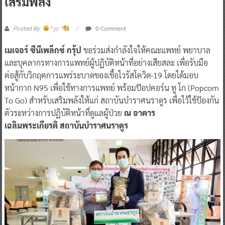
เสริมพลัง
0 Comment
Posted By:
^ jo ^
เมเจอร์ ซีนีเพล็กซ์ กรุ้ป
ขอร่วมส่งกำลังใจให้คณะแพทย์ พยาบาล
และบุคลากรทางการแพทย์ผู้ปฏิบัติหน้าที่อย่างเสียสละ เพื่อรับมือ
ต่อสู้กับวิกฤตการแพร่ระบาดของเชื้อไวรัสโควิด-19 โดยได้มอบ
หน้ากาก N95 เพื่อใช้ทางการแพทย์ พร้อมป๊อปคอร์น ทู โก (Popcorn
To Go) สำหรับเสริมพลังให้แก่ สถาบันบําราศนราดูร เพื่อไว้ใช้ป้องกัน
ตัวระหว่างการปฏิบัติหน้าที่ดูแลผู้ป่วย
ณ อาคาร
เฉลิมพระเกียรติ สถาบันบําราศนราดูร