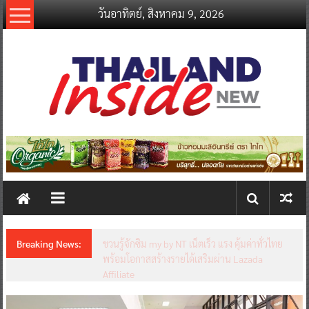
Skip
วันอาทิตย์, สิงหาคม 9, 2026
to
content
thailandinsidenew.com
Thailand
Inside
New
Breaking News:
ชวนรู้จักซิม my by NT เน็ตเร็ว แรง คุ้มค่าทั่วไทย
พร้อมโอกาสสร้างรายได้เสริมผ่าน Lazada
Affiliate