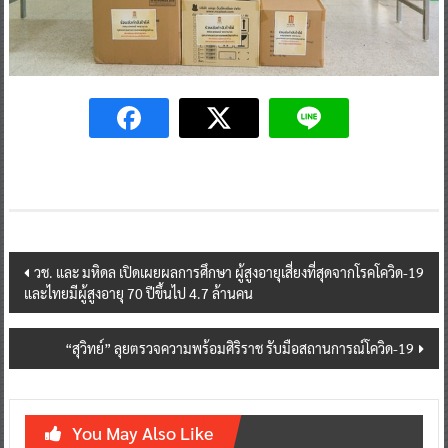
Post
วช. และ มหิดล เปิดเผยผลการศึกษา ผู้สูงอายุเสี่ยงที่สุดจากโรคโควิด-19
และไทยมีผู้สูงอายุ 70 ปีขึ้นไป 4.7 ล้านคน
navigation
“สุวิทย์” ลุยตรวจความพร้อมศิริราช รับมือสถานการณ์โควิด-19
You May Also Like