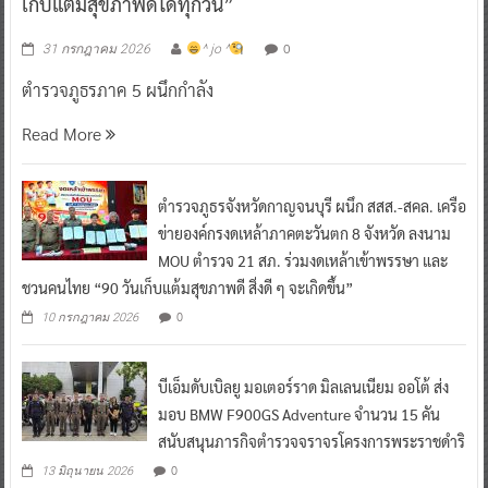
เก็บแต้มสุขภาพดีได้ทุกวัน”
0
31 กรกฎาคม 2026
^ jo ^
ตำรวจภูธรภาค 5 ผนึกกำลัง
Read More
ตำรวจภูธรจังหวัดกาญจนบุรี ผนึก สสส.-สคล. เครือ
ข่ายองค์กรงดเหล้าภาคตะวันตก 8 จังหวัด ลงนาม
MOU ตำรวจ 21 สภ. ร่วมงดเหล้าเข้าพรรษา และ
ชวนคนไทย “90 วันเก็บแต้มสุขภาพดี สิ่งดี ๆ จะเกิดขึ้น”
0
10 กรกฎาคม 2026
บีเอ็มดับเบิลยู มอเตอร์ราด มิลเลนเนียม ออโต้ ส่ง
มอบ BMW F900GS Adventure จำนวน 15 คัน
สนับสนุนภารกิจตำรวจจราจรโครงการพระราชดำริ
0
13 มิถุนายน 2026