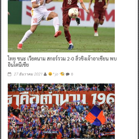
ไทย​ ชนะ​ เวียดนาม​ สกอร์รวม​ 2-0​ ลิ่วชิงเจ้าอาเซียน​ พบ​
อินโดนีเซีย
0
27 ธันวาคม 2021
^ jo ^