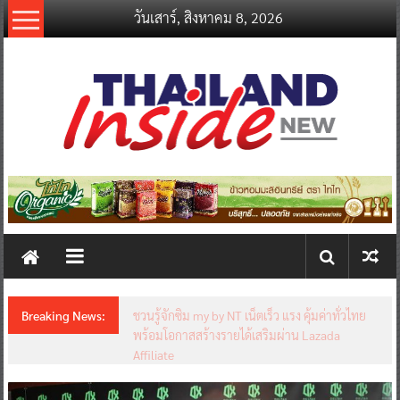
Skip
วันเสาร์, สิงหาคม 8, 2026
to
content
thailandinsidenew.com
Thailand
Inside
New
Breaking News:
ชวนรู้จักซิม my by NT เน็ตเร็ว แรง คุ้มค่าทั่วไทย
พร้อมโอกาสสร้างรายได้เสริมผ่าน Lazada
Affiliate