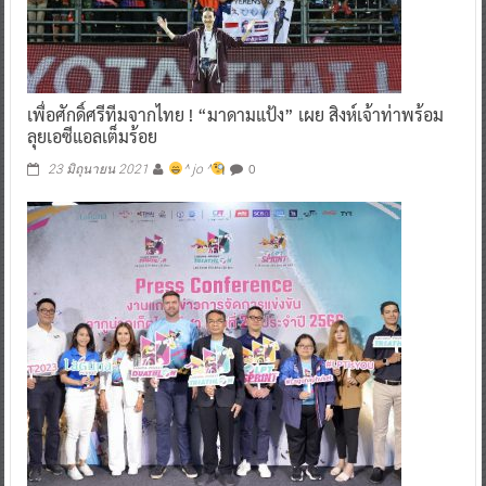
เพื่อศักดิ์ศรีทีมจากไทย ! “มาดามแป้ง” เผย สิงห์เจ้าท่าพร้อม
ลุยเอซีแอลเต็มร้อย
0
23 มิถุนายน 2021
^ jo ^