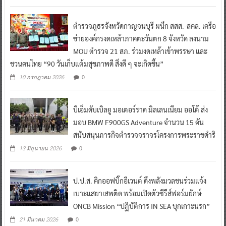
ตำรวจภูธรจังหวัดกาญจนบุรี ผนึก สสส.-สคล. เครือ
ข่ายองค์กรงดเหล้าภาคตะวันตก 8 จังหวัด ลงนาม
MOU ตำรวจ 21 สภ. ร่วมงดเหล้าเข้าพรรษา และ
ชวนคนไทย “90 วันเก็บแต้มสุขภาพดี สิ่งดี ๆ จะเกิดขึ้น”
0
10 กรกฎาคม 2026
บีเอ็มดับเบิลยู มอเตอร์ราด มิลเลนเนียม ออโต้ ส่ง
มอบ BMW F900GS Adventure จำนวน 15 คัน
สนับสนุนภารกิจตำรวจจราจรโครงการพระราชดำริ
0
13 มิถุนายน 2026
ป.ป.ส. คิกออฟบิ๊กอีเวนต์ ดึงพลังมวลชนร่วมแจ้ง
เบาะแสยาเสพติด พร้อมเปิดตัวซีรีส์ฟอร์มยักษ์
ONCB Mission “ปฏิบัติการ IN SEA บุกเกาะนรก”
0
21 มีนาคม 2026