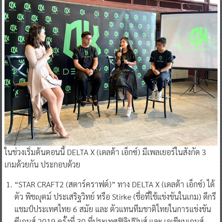
ในช่วงเริ่มต้นตอนนี้ DELTA X (เดลต้า เอ็กซ์) มีเพลเยอร์ในสังกัด 3
เกมด้วยกัน ประกอบด้วย
“STAR CRAFT2 (สตาร์คราฟต์)” ทาง DELTA X (เดลต้า เอ็กซ์) ได้
ตัว พิชญุตม์ ประเสริฐวิทย์ หรือ Stirke (ชื่อที่ใช้แข่งขันในเกม) ดีกรี
แชมป์ประเทศไทย 6 สมัย และ ตัวแทนทีมชาติไทยในการแข่งขัน
ซีเกมส์ 2019 ครั้งที่ 30 ที่ประเทศฟิลิปปินส์ และ เอเชียนเกมส์