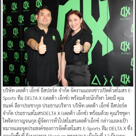
บริษัท เดลต้า เอ็กซ์ อีสปอร์ต จำกัด จัดงานแถลงข่าวเปิดตัวสโมสร E-
Sports ทีม DELTA X (เดลต้า เอ็กซ์) พร้อมด้วยนักกีฬา โดยมี คุณ
ธนงค์ ลีลาประชากุล ประธานบริหาร บริษัท เดลต้า เอ็กซ์ อีสปอร์ต
จำกัด ประธานสโมสรDELTA X (เดลต้า เอ็กซ์) พร้อมด้วย คุณวิชชุดา
ไพจิตรกาญจนกุล ผู้จัดการทั่วไปสโมสรเดลต้าเอ็กซ์ กล่าวแถลงเป้า
หมายและจุดประสงค์ของการจัดตั้งสโมสร E-Sports ทีม DELTA X ซึ่ง
งานจัดขึ้นที่ ร้านอาหาร Vivarium พระราม4 เมื่อวันที่ 12 มีนาคม