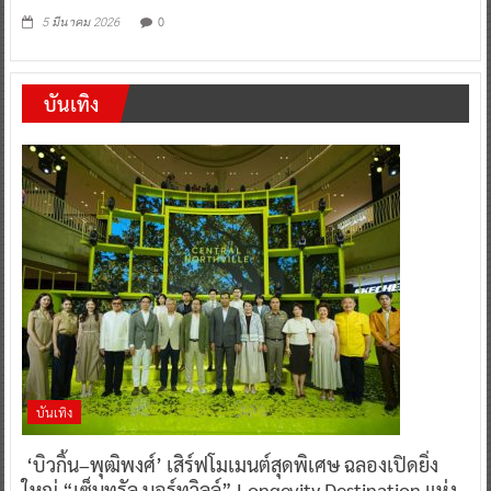
0
5 มีนาคม 2026
บันเทิง
บันเทิง
‘บิวกิ้น–พุฒิพงศ์’ เสิร์ฟโมเมนต์สุดพิเศษ ฉลองเปิดยิ่ง
ใหญ่ “เซ็นทรัล นอร์ทวิลล์” Longevity Destination แห่ง