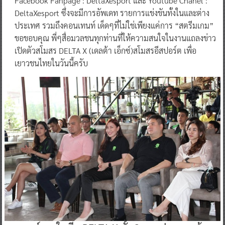
Facebook Fanpage : DeltaXesport และ Youtube Chanel :
DeltaXesport ซึ่งจะมีการอัพเดท รายการแข่งขันทั้งในและต่าง
ประเทศ รวมถึงคอนเทนท์ เด็ดๆที่ไม่ใช่เพียงแค่การ “สตรีมเกม”
ขอขอบคุณ พี่ๆสื่อมวลชนทุกท่านที่ให้ความสนใจในงานแถลงข่าว
เปิดตัวสโมสร DELTA X (เดลต้า เอ็กซ์)สโมสรอีสปอร์ต เพื่อ
เยาวชนไทยในวันนี้ครับ