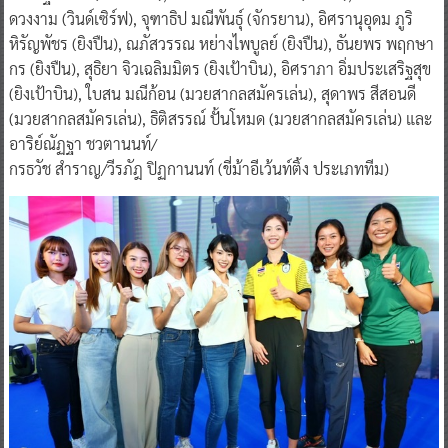
ดวงงาม (วินด์เซิร์ฟ), จุฑาธิป มณีพันธุ์ (จักรยาน), อิศรานุอุดม ภูริ
หิรัญพัชร (ยิงปืน), ณภัสวรรณ หย่างไพบูลย์ (ยิงปืน), ธันยพร พฤกษา
กร (ยิงปืน), สุธิยา จิวเฉลิมมิตร (ยิงเป้าบิน), อิศราภา อิ่มประเสริฐสุข
(ยิงเป้าบิน), ใบสน มณีก้อน (มวยสากลสมัครเล่น), สุดาพร สีสอนดี
(มวยสากลสมัครเล่น), ธิติสรรณ์ ปั้นโหมด (มวยสากลสมัครเล่น) และ
อาริย์ณัฏฐา ชวตานนท์/
กรธวัช สำราญ/วีรภัฎ ปิฏกานนท์ (ขี่ม้าอีเว้นท์ติ้ง ประเภททีม)