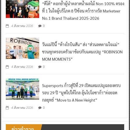
“ดีโด้” ตอกย้ำผู้นำตลาดน้ำผลไม้ Non 100% ครอง
ที่ 1 ในใจผู้บริโภค 8 ปีซ้อน คว้ารางวัล Marketeer
No.1 Brand Thailand 2025-2026
0
4 สิงหาคม 2026
วันแม่ปีนี้ “ห้างโรบินสัน” ส่ง “ส่วนลดตามใจแม่”
ชวนทุกครอบครัวมาช้อปกับแคมเปญ “ROBINSON
MOM MOMENTS”
0
4 สิงหาคม 2026
Supersports ก้าวสู่ปีที่ 29 เปิดแคมเปญฉลองครบ
รอบ 29 ปี “มูฟไปให้ไกล ลุ้นไปโอซาก้า”ต่อยอด
กลยุทธ์ “Move to A New Height”
0
4 สิงหาคม 2026
ข่าวตำรวจ