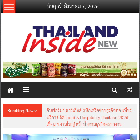
Skip
วันศุกร์, สิงหาคม 7, 2026
to
content
thailandinsidenew.com
Thailand
Inside
New
Breaking News:
มาเซราติ ฉลอง 100 ปี แห่งสัญลักษณ์ตรีศูล สู่บท
สรุปอันยิ่งใหญ่ของแกรนด์ทัวร์ จีน-อิตาลี ณ ถิ่น
กำเนิดเมือง โมเดนา