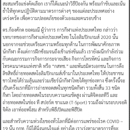
สะสมหรือแข่งคัดเลือก เราก็ได้แนะนำวิธีป้องกัน พร้อมกำชับและเน้น
ย้ำให้ทุกคนปฏิบัติตามมาตรการต่างๆ ของแต่ละประเทศอย่าง
เคร่งครัด เพื่อความปลอดภัยของตัวเองและคนรอบข้าง
ดร.ก้องศักด ยอดมณี ผู้ว่าการ การกีฬาแห่งประเทศไทย กล่าวว่า
บทบาทของการกีฬาแห่งประเทศไทย ในโอลิมปิกเกมส์ 2020 นั้น
นอกจากจะช่วยเตรียมความพร้อมทุกด้าน ในการพัฒนาศักยภาพ
นักกีฬา ตั้งแต่การฝึกซ้อมจนถึงเข้าแข่งขันแล้ว เรายังผนึกกำลังร่วม
กับคณะกรรมการกิจการกระจายเสียง กิจการโทรทัศน์ และกิจการ
โทรคมนาคมแห่งชาติ หรือ “กสทช.” และพันธมิตรเอกชน ในการดึง
ลิขสิทธิ์ถ่ายทอดสดโอลิมปิกเกมส์เข้ามาในประเทศไทย ให้ประชาชน
ชาวไทยได้ร่วมลุ้นและร่วมเชียร์นักกีฬาไทยได้ทุกช่องทาง ซึ่งครั้งนี้จะ
เป็นครั้งแรกที่มีการถ่ายทอดสดในทุกชนิดกีฬา รวมทั้งสิ้น 33 ชนิด
กีฬา โดยถ่ายทอดสดในระบบความคมชัดสูง ผ่านดิจิตอลทีวี และ
ถ่ายทอดสดในช่อง ที สปอร์ต ชาแนล (T-Sport) รวมถึงผ่านระบบจอดิ
จิตัล เอาท์ออฟโฮม สำหรับพิธีเปิดและพิธีปิด
และสำหรับความห่วงใยของทั่วโลกที่มีต่อการแพร่ของโรค COVID –
19 นั้น กกท. ก็มิได้นิ่งนอนใจแต่ อย่างใด เราเร่งหามาตรการที่จะ