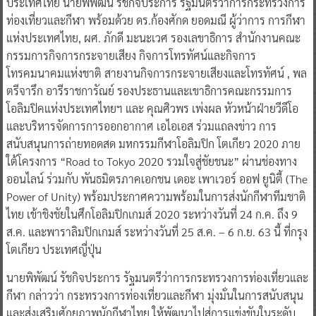
ประเทศไทย นายพิพัฒน์ รัชกิจประการ รัฐมนตรีว่าการกระทรวงการ
ท่องเที่ยวและกีฬา พร้อมด้วย ดร.ก้องศักด ยอดมณี ผู้ว่าการ การกีฬา
แห่งประเทศไทย, ผศ. ภักดี มะนะเวศ รองเลขาธิการ สำนักงานคณะ
กรรมการกิจการกระจายเสียง กิจการโทรทัศน์และกิจการ
โทรคมนาคมแห่งชาติ สายงานกิจการกระจายเสียงและโทรทัศน์ , พล
ตรีจารึก อารีราชการัณย์ รองประธานและเขาธิการคณะกรรมการ
โอลิมปิคแห่งประเทศไทยฯ และ คุณศิวพร เพ่งผล หัวหน้าฝ่ายวีดีโอ
และบริหารจัดการการออกอากาศ เอไอเอส ร่วมแถลงข่าว การ
สนับสนุนการถ่ายทอดสด มหกรรมกีฬาโอลิมปิก โตเกียว 2020 ภาย
ใต้โครงการ “Road to Tokyo 2020 รวมใจสู่ชัยชนะ” ผ่านช่องทาง
ออนไลน์ ร่วมกับ พันธมิตรภาคเอกชน เดอะ เพาเวอร์ ออฟ ยูนิตี้ (The
Power of Unity) พร้อมประกาศความพร้อมในการส่งนักกีฬาทีมชาติ
ไทย เข้าชิงชัยในศึกโอลิมปิกเกมส์ 2020 ระหว่างวันที่ 24 ก.ค. ถึง 9
ส.ค. และพาราลิมปิกเกมส์ ระหว่างวันที่ 25 ส.ค. – 6 ก.ย. 63 นี้ ที่กรุง
โตเกียว ประเทศญี่ปุ่น
นายพิพัฒน์ รัชกิจประการ รัฐมนตรีว่าการกระทรวงการท่องเที่ยวและ
กีฬา กล่าวว่า กระทรวงการท่องเที่ยวและกีฬา มุ่งมั่นในการสนับสนุน
และส่งเสริมศักยภาพนักกีฬาไทย ให้พัฒนาไปสู่การแข่งขันในระดับ