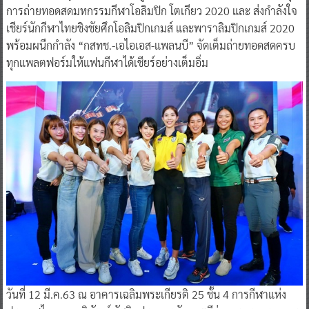
การถ่ายทอดสดมหกรรมกีฬาโอลิมปิก โตเกียว 2020 และ ส่งกำลังใจ
เชียร์นักกีฬาไทยชิงชัยศึกโอลิมปิกเกมส์ และพาราลิมปิกเกมส์ 2020
พร้อมผนึกกำลัง “กสทช.-เอไอเอส-แพลนบี” จัดเต็มถ่ายทอดสดครบ
ทุกแพลตฟอร์มให้แฟนกีฬาได้เชียร์อย่างเต็มอิ่ม
วันที่ 12 มี.ค.63 ณ อาคารเฉลิมพระเกียรติ 25 ชั้น 4 การกีฬาแห่ง