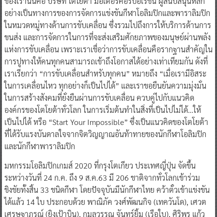
ของเรานั่นคือ บริษัท โตโยต้า มอเตอร์คอร์ปอเรชั่น ผู้สนับสนุนหลัก
อย่างเป็นทางการของการจัดการแข่งขันกีฬาโอลิมปิกและพาราลิมปิก
ในหมวดหมู่ทางด้านการขับเคลื่อน ซึ่งรวมไปถึงการให้บริการด้านการ
ขนส่ง และการจัดการในการที่จะส่งเสริมศักยภาพของมนุษย์ผ่านพลัง
แห่งการขับเคลื่อน เพราะเราเชื่อว่าการขับเคลื่อนคือรากฐานสำคัญใน
การปูทางให้คนทุกคนสามารถเข้าถึงโอกาสได้อย่างเท่าเทียมกัน ดังที่
เราเรียกว่า “การขับเคลื่อนสำหรับทุกคน” หมายถึง “เมื่อเรามีอิสระ
ในการเคลื่อนไหว ทุกอย่างก็เป็นไปได้” และเราขอยืนยันความมุ่งมั่น
ในการสร้างสังคมที่ยั่งยืนผ่านการขับเคลื่อน ควบคู่ไปกับแนวคิด
องค์กรของโตโยต้าทั่วโลก ในการเริ่มต้นทำในสิ่งที่เป็นไปไม่ได้…ให้
เป็นไปได้ หรือ “Start Your Impossible” ซึ่งเป็นแนวคิดของโตโยต้า
ที่ได้รับแรงบันดาลใจจากจิตวิญญาณอันท้าทายของนักกีฬาโอลิมปิก
และนักกีฬาพาราลิมปิก
มหกรรมโอลิมปิกเกมส์ 2020 ที่กรุงโตเกียว ประเทศญี่ปุ่น จัดขึ้น
ระหว่างวันที่ 24 ก.ค. ถึง 9 ส.ค.63 มี 206 ชาติจากทั่วโลกเข้าร่วม
ชิงชัยทั้งสิ้น 33 ชนิดกีฬา โดยปัจจุบันมีนักกีฬาไทย คว้าตั๋วเข้าแข่งขัน
ได้แล้ว 14 ใบ ประกอบด้วย พาณิภัค วงศ์พัฒนกิจ (เทควันโด), เศวต
เศรษฐาภรณ์ (ยิงเป้าบิน), กมลวรรณ จันทร์ยิ้ม (เรือใบ), ศิริพร แก้ว