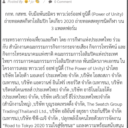
0 Comment
Posted By:
^ jo ^
กกท. กสทช. จับมือพันธมิตร พาวเว่อร์ออฟ ยูนิตี้ (Power of Unity)
ถ่ายทอดสดกีฬาโอลิมปิก โตเกียว 2020 ถ่ายทอดสดทุกชนิดกีฬา บน
3 แพลตฟอร์ม
กระทรวงการท่องเที่ยวและกีฬา โดย การกีฬาแห่งประเทศไทย ร่วม
กับ สำนักงานคณะกรรมการกิจการกระจายเสียง กิจการโทรทัศน์ และ
กิจการโทรคมนาคมแห่งชาติ คณะกรรมการโอลิมปิคแห่งประเทศ
ไทยฯ กรรมการคณะกรรมการโอลิมปิกสากล พันธมิตรภาคเอกชน ใน
โครงการเดอะ พาวเวอร์ ออฟ ยูนิตี้ (The Power of Unity) นำโดย
บริษัท โตโยต้า มอเตอร์ ประเทศไทย จำกัด ,บริษัท โอสถสภา จำกัด
(มหาชน), บริษัท แอดวานซ์ อินโฟร์ เซอร์วิส จำกัด (มหาชน), บริษัท
บริดจสโตนเซลส์ (ประเทศไทย) จำกัด ,บริษัท อายิโนะโมะโต๊ะ
(ประเทศไทย) จำกัด, บริษัท เดริเวอรี่ ฮีโร่(ประเทศไทย)จำกัด
(สำนักงานใหญ่) ,บริษัท บุญรอดเทรดดิ้ง จำกัด, The Swatch Group
Trading(Thailand) Ltd., บริษัท อลิอันซ์ อยุธยา ประกันชีวิต จำกัด
(มหาชน),บริษัท ซีพี-เมจิ จำกัด , ปลุกพลังใจคนไทยด้วยการจัดงาน
“Road to Tokyo 2020 รวมใจสู่ชัยชนะ” แถลงความพร้อมสนับสนุน