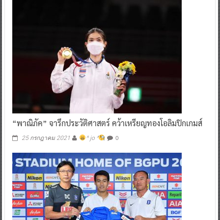
“พาณิภัค” จารึกประวัติศาสตร์ คว้าเหรียญทองโอลิมปิกเกมส์
0
25 กรกฎาคม 2021
^ jo ^