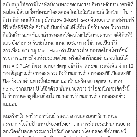
สนับสนุนให้สถานีโทรทัศน์ถ่ายทอดสดมหกรรมกีฬาระดับนานาชาติที่
คนไทยมีส่วนเกี่ยวข้องมาโดยตลอด โดยโอลิมปิกเกมส์ ถือเป็น 1 ใน 7
กีฬา ที่กำหนดไว้ในกฎมัสท์แฮฟ (Must Have) ต้องออกอากาศผ่านฟรี
ทีวี หรือทีวีดิจิทัล จึงยินดีเป็นอย่างยิ่งที่ได้ร่วมมือกับ กกท. ในการนำ
ลิขสิทธิ์การแข่งขันมาถ่ายทอดสดให้คนไทยได้รับชมผ่านทางดิจิตัลทีวี
และ ยังสามารถรับชมในหลากหลายช่องทาง ไม่ว่าจะเป็น ทีวี
ดาวเทียม ตามกฎ Must Have ดำเนินการถ่ายทอดสดโดยโทรทัศน์
รวมการเฉพาะกิจแห่งประเทศไทย หรือเลือกรับชมผ่านออนไลน์ได้
ทาง AIS PLAY ที่จะถ่ายทอดสดทุกชนิดกีฬาตลอดการแข่งขัน ผ่าน 12
ช่องสัญญาณถ่ายทอดสด รวมถึงรับชมการถ่ายทอดสดพิธีเปิดและพิธี
ปิดครั้งแรกผ่านทางสื่อโฆษณานอกบ้านหรือ จอ Digital Out of
home จากแพลนบี ได้อีกด้วย นั่นหมายความว่าโอลิมปิกเกมส์ครั้งนี้
ไม่ว่าท่านจะอยู่ที่ไหนก็จะไม่พลาดการรับชมการถ่ายทอดสดอย่าง
แน่นอน
พลตรีจารึก อารีราชการัณย์ รองประธานและเลขาธิการคณะ
กรรมการโอลิมปิคแห่งประเทศไทยฯ จากการร่วมประสานงานอย่าง
ต่อเนื่องกับคณะกรรมการโอลิมปิกสากลมาโดยตลอด ซึ่งในขณะนี้