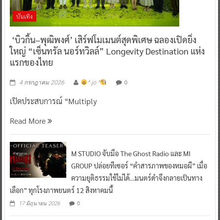
บันเทิง
‘บิวกิ้น–พุฒิพงศ์’ เสิร์ฟโมเมนต์สุดพิเศษ ฉลองเปิดยิ่ง
ใหญ่ “เซ็นทรัล นอร์ทวิลล์” Longevity Destination แห่ง
แรกของไทย
0
4 กรกฎาคม 2026
^ jo ^
เปิดประสบการณ์ “Multiply
Read More
M STUDIO จับมือ The Ghost Radio และ MI
GROUP ปล่อยทีเซอร์ “คำสารภาพของหมอผี” เมื่อ
ความยุติธรรมใช้ไม่ได้…มนตร์ดำจึงกลายเป็นทาง
เลือก” ทุกโรงภาพยนตร์ 12 สิงหาคมนี้
0
17 มิถุนายน 2026