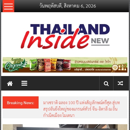
Skip
วันพฤหัสบดี, สิงหาคม 6, 2026
to
content
thailandinsidenew.com
Thailand
Inside
New
Breaking News:
มาเซราติ ฉลอง 100 ปี แห่งสัญลักษณ์ตรีศูล สู่บท
สรุปอันยิ่งใหญ่ของแกรนด์ทัวร์ จีน-อิตาลี ณ ถิ่น
กำเนิดเมือง โมเดนา