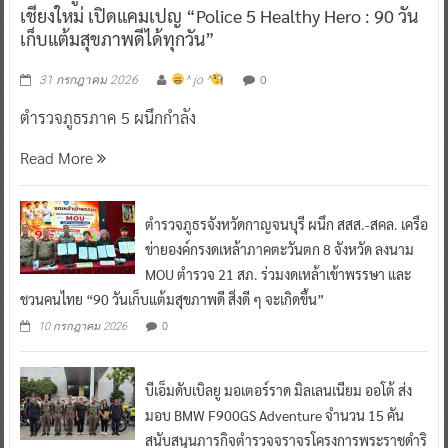
เชียงใหม่ เปิดแคมเปญ “Police 5 Healthy Hero : 90 วัน
เก็บแต้มสุขภาพดีได้ทุกวัน”
0
31 กรกฎาคม 2026
^ jo ^
ตำรวจภูธรภาค 5 ผนึกกำลัง
Read More
ตำรวจภูธรจังหวัดกาญจนบุรี ผนึก สสส.-สคล. เครือ
ข่ายองค์กรงดเหล้าภาคตะวันตก 8 จังหวัด ลงนาม
MOU ตำรวจ 21 สภ. ร่วมงดเหล้าเข้าพรรษา และ
ชวนคนไทย “90 วันเก็บแต้มสุขภาพดี สิ่งดี ๆ จะเกิดขึ้น”
0
10 กรกฎาคม 2026
บีเอ็มดับเบิลยู มอเตอร์ราด มิลเลนเนียม ออโต้ ส่ง
มอบ BMW F900GS Adventure จำนวน 15 คัน
สนับสนุนภารกิจตำรวจจราจรโครงการพระราชดำริ