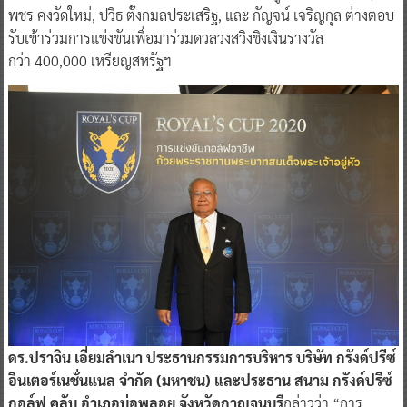
พชร คงวัดใหม่, ปวิธ ตั้งกมลประเสริฐ, และ กัญจน์ เจริญกุล ต่างตอบ
รับเข้าร่วมการแข่งขันเพื่อมาร่วมดวลวงสวิงชิงเงินรางวัล
กว่า 400,000 เหรียญสหรัฐฯ
ดร.ปราจิน เอี่ยมลำเนา ประธานกรรมการบริหาร บริษัท กรังด์ปรีซ์
อินเตอร์เนชั่นแนล จำกัด (มหาชน) และประธาน สนาม กรังด์ปรีซ์
กอล์ฟ คลับ อำเภอบ่อพลอย จังหวัดกาญจนบุรี
กล่าวว่า “การ