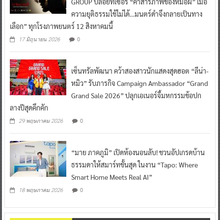
GROUP ปล่อยทีเซอร์ “คำสารภาพของหมอผี” เมื่อ
ความยุติธรรมใช้ไม่ได้…มนตร์ดำจึงกลายเป็นทาง
เลือก” ทุกโรงภาพยนตร์ 12 สิงหาคมนี้
0
17 มิถุนายน 2026
เซ็นทรัลพัฒนา คว้าสองสาวนักแสดงสุดฮอต “ลีน่า-
หมิว” รับภารกิจ Campaign Ambassador “Grand
Grand Sale 2026” ปลุกเอเนอร์จี้มหกรรมช้อปก
ลางปีสุดคึกคัก
0
29 พฤษภาคม 2026
“มาย ภาคภูมิ” เปิดห้องนอนลับ! ชวนอัปเกรดบ้าน
ธรรมดาให้สมาร์ทขั้นสุด ในงาน “Tapo: Where
Smart Home Meets Real AI”
0
18 พฤษภาคม 2026