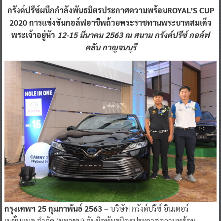
กรังด์ปรีซ์ผนึกกำลังพันธมิตรประกาศความพร้อมROYAL’S CUP
2020 การแข่งขันกอล์ฟอาชีพถ้วยพระราชทานพระบาทสมเด็จ
พระเจ้าอยู่หัว
12-15 มีนาคม 2563 ณ สนาม กรังด์ปรีซ์ กอล์ฟ
คลับ กาญจนบุรี
กรุงเทพฯ
25 กุมภาพันธ์ 2563 –
บริษัท กรังด์ปรีซ์ อินเตอร์
เนชั่นแนล จำกัด (มหาชน) จับมือพันธมิตรประกาศความพร้อม