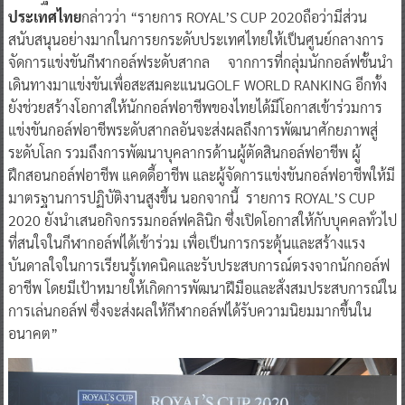
ประเทศไทย
กล่าวว่า “รายการ ROYAL’S CUP 2020ถือว่ามีส่วน
สนับสนุนอย่างมากในการยกระดับประเทศไทยให้เป็นศูนย์กลางการ
จัดการแข่งขันกีฬากอล์ฟระดับสากล จากการที่กลุ่มนักกอล์ฟชั้นนำ
เดินทางมาแข่งขันเพื่อสะสมคะแนนGOLF WORLD RANKING อีกทั้ง
ยังช่วยสร้างโอกาสให้นักกอล์ฟอาชีพของไทยได้มีโอกาสเข้าร่วมการ
แข่งขันกอล์ฟอาชีพระดับสากลอันจะส่งผลถึงการพัฒนาศักยภาพสู่
ระดับโลก รวมถึงการพัฒนาบุคลากรด้านผู้ตัดสินกอล์ฟอาชีพ ผู้
ฝึกสอนกอล์ฟอาชีพ แคดดี้อาชีพ และผู้จัดการแข่งขันกอล์ฟอาชีพให้มี
มาตรฐานการปฏิบัติงานสูงขึ้น นอกจากนี้ รายการ ROYAL’S CUP
2020 ยังนำเสนอกิจกรรมกอล์ฟคลินิก ซึ่งเปิดโอกาสให้กับบุคคลทั่วไป
ที่สนใจในกีฬากอล์ฟได้เข้าร่วม เพื่อเป็นการกระตุ้นและสร้างแรง
บันดาลใจในการเรียนรู้เทคนิคและรับประสบการณ์ตรงจากนักกอล์ฟ
อาชีพ โดยมีเป้าหมายให้เกิดการพัฒนาฝีมือและสั่งสมประสบการณ์ใน
การเล่นกอล์ฟ ซึ่งจะส่งผลให้กีฬากอล์ฟได้รับความนิยมมากขึ้นใน
อนาคต”