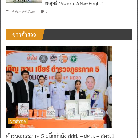
กลยุทธ์ “Move to A New Height”
0
4 สิงหาคม 2026
ข่าวตำรวจ
ข่าวตำรวจ
ตำรวจภูธรภาค 5 ผนึกกำลัง สสส. – สคล. – สคร.1