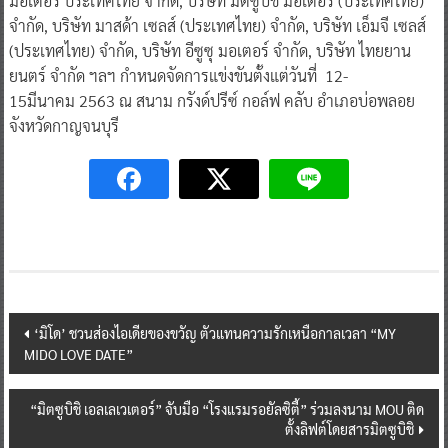
มอเตอร์ ประเทศไทย จำกัด, บริษัท มิตซูบิชิ มอเตอร์ (ประเทศไทย)
จำกัด, บริษัท มาสด้า เซลส์ (ประเทศไทย) จำกัด, บริษัท เอ็มจี เซลส์
(ประเทศไทย) จำกัด, บริษัท อีซูซุ มอเตอร์ จำกัด, บริษัท ไทยยาน
ยนตร์ จำกัด ฯลฯ กำหนดจัดการแข่งขันตั้งแต่วันที่ 12-
15มีนาคม 2563 ณ สนาม กรังด์ปรีซ์ กอล์ฟ คลับ อำเภอบ่อพลอย
จังหวัดกาญจนบุรี
Post
‘มิโด’ ชวนส่องไอเดียของขวัญ ตัวแทนความรักเหนือกาลเวลา “MY
MIDO LOVE DATE”
navigation
“มิตซูบิชิ เอลเลเวเตอร์” จับมือ “โรงแรมรอยัลซิตี้” ร่วมลงนาม MOU ติด
ตั้งลิฟต์โดยสารมิตซูบิชิ