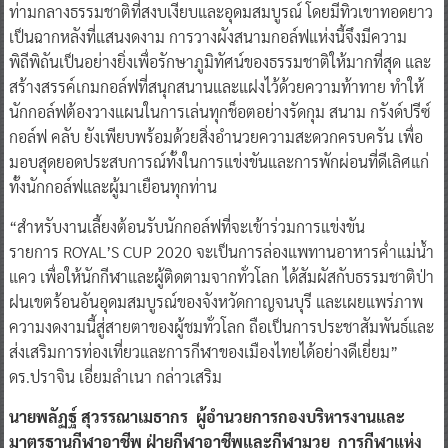
ท่ามกลางธรรมชาติที่สงบเงียบและอุดมสมบูรณ์ โดยมีทิวเขาทอดยาว
เป็นฉากหลังที่แสนงดงาม การวางผังสนามกอล์ฟแห่งนี้จึงมีความ
พิถีพิถันเป็นอย่างยิ่งเพื่อรักษาภูมิทัศน์ของธรรมชาติให้มากที่สุด และ
สร้างสรรค์เกมกอล์ฟที่สนุกสนานและแฝงไว้ด้วยความท้าทาย ทำให้
นักกอล์ฟต้องวางแผนในการเล่นทุกช็อตอย่างรัดกุม สนาม กรังด์ปรีซ์
กอล์ฟ คลับ ยังเพียบพร้อมด้วยสิ่งอำนวยความสะดวกครบครัน เพื่อ
มอบสุดยอดประสบการณ์ทั้งในการแข่งขันและการพักผ่อนที่ดีเลิศแก่
ทั้งนักกอล์ฟและผู้มาเยือนทุกท่าน
“สำหรับงานเลี้ยงต้อนรับนักกอล์ฟที่จะเข้าร่วมการแข่งขัน
รายการ ROYAL’S CUP 2020 จะเป็นการล่องแพทานอาหารค่ำแม่น้ำ
แคว เพื่อให้นักกีฬาและผู้ติดตามจากทั่วโลก ได้สัมผัสกับธรรมชาติป่า
ฝนเขตร้อนอันอุดมสมบูรณ์ของจังหวัดกาญจนบุรี และเผยแพร่ภาพ
ความงดงามนี้สู่สายตาของผู้ชมทั่วโลก ถือเป็นการประชาสัมพันธ์และ
ส่งเสริมการท่องเที่ยวและการกีฬาของเมืองไทยได้อย่างดีเยี่ยม”
ดร.ปราจิน เอี่ยมลำเนา กล่าวเสริม
นายพลัฏฐ์ สุวรรณาเมธากร ผู้อำนวยการกองบริหารงานและ
มาตรฐานกีฬาอาชีพ ฝ่ายกีฬาอาชีพและกีฬามวย การกีฬาแห่ง