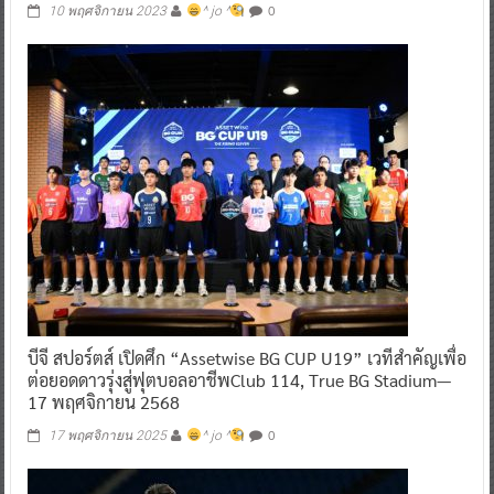
0
10 พฤศจิกายน 2023
^ jo ^
บีจี สปอร์ตส์ เปิดศึก “Assetwise BG CUP U19” เวทีสำคัญเพื่อ
ต่อยอดดาวรุ่งสู่ฟุตบอลอาชีพClub 114, True BG Stadium—
17 พฤศจิกายน 2568
0
17 พฤศจิกายน 2025
^ jo ^