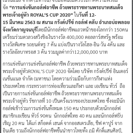
จัด
“การแข่งขันกอล์ฟอาชีพ ถ้วยพระราชทานพระบาทสมเด็จ
พระเจ้าอยู่หัว
ROYAL’S CUP 2020”
ใน
วันที่
12-
15 มีนาคม 2563 ณ สนาม กรังด์ปรีซ์ กอล์ฟ คลับ อำเภอบ่อพลอย
จังหวัดกาญจนบุรี
โดยมีนักกอล์ฟอาชีพแถวหน้าของโลกกว่า 150คน
เตรียมร่วมดวลวงสวิงชิงเงินรางวัล 400,000 ดอลลาร์สหรัฐ พร้อม
รางวัลพิเศษ รถยนต์หรู 7 คัน แบ่งเป็นรางวัลโฮล-อิน-วัน 4คัน และ
รางวัลอัลบาทรอส 3 คัน รวมมูลค่ากว่า12,000,000 บาท
การแข่งขันการแข่งขันกอล์ฟอาชีพ ถ้วยพระราชทานพระบาทสมเด็จ
พระเจ้าอยู่หัวROYAL’S CUP 2020 จัดโดย บริษัท กรังด์ปรีซ์ อินเตอร์
เนชั่นแนล จำกัด (มหาชน) โดยความร่วมมือกับการกีฬาแห่ง
ประเทศไทย กระทรวงการท่องเที่ยวและกีฬา และ เอเชียน ทัวร์ ถือ
เป็นรายการแข่งขันกอล์ฟอาชีพ ถ้วยพระราชทานพระบาทสมเด็จ
พระเจ้าอยู่หัว รัชกาลที่ 10 เป็นครั้งแรกของประเทศไทย ซึ่งจะมีนัก
กอล์ฟเข้าร่วมการแข่งขันทั้งหมด 150 คน ประกอบด้วยนักกอล์ฟ
สมาชิกเอเชียน ทัวร์ 90คน นักกอล์ฟไทย 40 คน และนักกอล์ฟรับ
เชิญ 20 คน ได้แก่ สก็อตต์ เฮนด์ จากออสเตรเลีย, ชีฟ คาปูร์ จาก
อินเดีย รวมถึงนักกอล์ฟอาชีพชั้นนำชาวไทยทั้ง ภูมิ ศักดิ์แสนศิลป์,