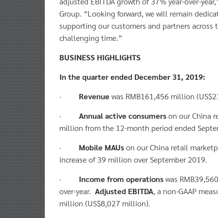
Group. “Looking forward, we will remain dedicate
supporting our customers and partners across t
challenging time.”
BUSINESS HIGHLIGHTS
In the quarter ended December 31, 2019:
·
Revenue
was RMB161,456 million (US$23,1
·
Annual active consumers
on our China re
million from the 12-month period ended Sept
·
Mobile MAUs
on our China retail market
increase of 39 million over September 2019.
·
Income from operations
was RMB39,560 m
over-year.
Adjusted EBITDA
, a non-GAAP meas
million (US$8,027 million).
·
Adjusted EBITA for core commerce
was 