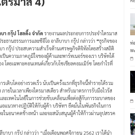
บา กรุ๊ป โฮลดิ้ง จำกัด
รายงานผลประกอบการประจำไตรมาส
ประธานธรรมการและซีอีโอ อาลีบาบา กรุ๊ป กล่าวว่า
“
ธุรกิจของ
ท่
บา กรุ๊ป ประสบความสำเร็จด้านเศรษฐกิจดิจิทัลโดยสร้างสถิติ
We
บเป็นความภาคภูมิใจของผู้ค้าและพาร์ทเนอร์ของเรา บริษัทได้
เนื่อง โดยเฉพาะคอนเทนต์เกี่ยวกับโซเชียลคอมเมิร์ซ โดยกำไรที่
รเติบโตอย่างรวดเร็ว นับเป็นครั้งแรกที่ธุรกิจนี้ทำรายได้รวม
 ภายในเวลาเพียงไตรมาสเดียว สำหรับมาตรการรับมือไวรัส
ละเทคโนโลยีในการช่วยขับเคลื่อนเพื่อต่อสู้กับการระบาดของ
อแนวทางปฏิบัติให้กับผู้ค้า บริษัทฯ ยึดมั่นในพันธกิจในการ
และในอนาคตข้างหน้า และจะสนับสนุนผู้ค้าให้ก้าวผ่านอุปสรรค
าลีบาบา กรุ๊ป กล่าวว่า “เมื่อเดือนพฤศจิกายน 2562 เราได้นำ