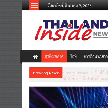
Skip
วันอาทิตย์, สิงหาคม 9, 2026
to
content
thailandinsidenew.com
Thailand
Inside
New
ธุรกิจ/ตลาด
ไอที
การศึกษา/เยา
Breaking News:
ชวนรู้จักซิม my by NT เน็ตเร