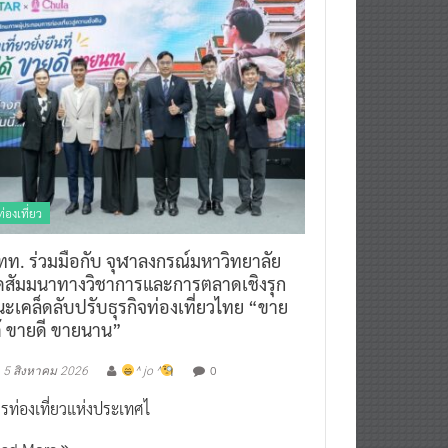
ท่องเที่ยว
ทท. ร่วมมือกับ จุฬาลงกรณ์มหาวิทยาลัย
ัดสัมมนาทางวิชาการและการตลาดเชิงรุก
ะเคล็ดลับปรับธุรกิจท่องเที่ยวไทย “ขาย
ด้ ขายดี ขายนาน”
0
5 สิงหาคม 2026
^ jo ^
รท่องเที่ยวแห่งประเทศไ
ead More