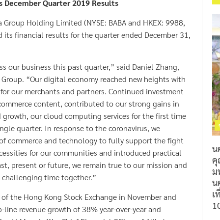
a Group Holding Limited (NYSE: BABA and HKEX: 9988,
its financial results for the quarter ended December 31,
s our business this past quarter,” said Daniel Zhang,
a Group. “Our digital economy reached new heights with
 for our merchants and partners. Continued investment
commerce content, contributed to our strong gains in
d growth, our cloud computing services for the first time
ngle quarter. In response to the coronavirus, we
of commerce and technology to fully support the fight
น
cessities for our communities and introduced practical
ค
st, present or future, we remain true to our mission and
ม
 challenging time together.”
นค
เท
rd of the Hong Kong Stock Exchange in November and
1
top-line revenue growth of 38% year-over-year and
 said Maggie Wu, Chief Financial Officer of Alibaba