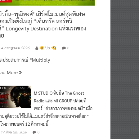
ิวกิ้น–พุฒิพงศ์’ เสิร์ฟโมเมนต์สุดพิเศษ
องเปิดยิ่งใหญ่ “เซ็นทรัล นอร์ทวิ
์” Longevity Destination แห่งแรกของ
ทย
0
4 กรกฎาคม 2026
^ jo ^
ิดประสบการณ์ “Multiply
ead More
M STUDIO จับมือ The Ghost
Radio และ MI GROUP ปล่อยที
เซอร์ “คำสารภาพของหมอผี” เมื่อ
ามยุติธรรมใช้ไม่ได้…มนตร์ดำจึงกลายเป็นทางเลือก”
กโรงภาพยนตร์ 12 สิงหาคมนี้
0
17 มิถุนายน 2026