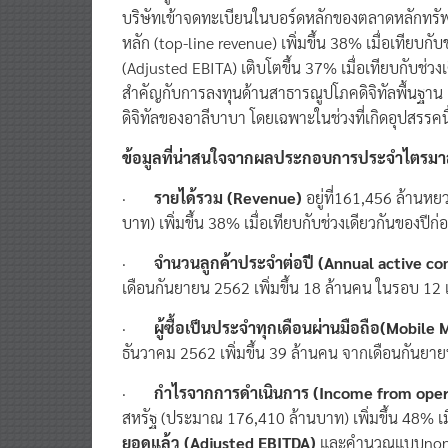
บริษัทเข้าจดทะเบียนในบอร์ดหลักของตลาดหลักทรัพย
หลัก (top-line revenue) เพิ่มขึ้น 38% เมื่อเทียบก
(Adjusted EBITA) เติบโตขึ้น 37% เมื่อเทียบกับช่
สำคัญกับการลงทุนด้านสาธารณูปโภคดิจิทัลพื้นฐาน 
ดิจิทัลของอาลีบาบา โดยเฉพาะในช่วงที่เกิดอุปสรรคน
ข้อมูลที่น่าสนใจจากผลประกอบการประจำไตรมาส เม
·
รายได้รวม
(Revenue)
อยู่ที่161,456 ล้านห
บาท) เพิ่มขึ้น 38% เมื่อเทียบกับช่วงเดียวกันของปีก
·
จำนวนลูกค้าประจำต่อปี
(Annual active c
เดือนกันยายน 2562 เพิ่มขึ้น 18 ล้านคน ในรอบ 12
·
ผู้ซื้อเป็นประจำทุกเดือนผ่านมือถือ
(Mobile 
ธันวาคม 2562 เพิ่มขึ้น 39 ล้านคน จากเดือนกันยา
·
กำไรจากการดำเนินการ
(Income from oper
สหรัฐ (ประมาณ 176,410 ล้านบาท) เพิ่มขึ้น 48% เมื
ยอดแล้ว (
Adjusted EBITDA)
และคำนวณแบบnon-GA