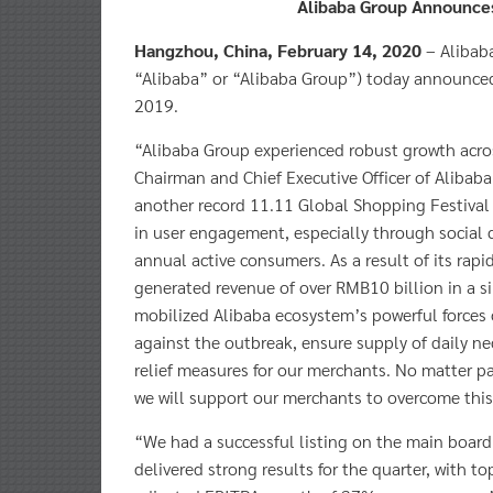
Hangzhou, China, February 14, 2020
– Alibab
“Alibaba” or “Alibaba Group”) today announced 
2019.
“Alibaba Group experienced robust growth acros
Chairman and Chief Executive Officer of Alibab
another record 11.11 Global Shopping Festival
in user engagement, especially through social 
annual active consumers. As a result of its rapi
generated revenue of over RMB10 billion in a si
mobilized Alibaba ecosystem’s powerful forces 
against the outbreak, ensure supply of daily ne
relief measures for our merchants. No matter pa
we will support our merchants to overcome this
“We had a successful listing on the main boa
delivered strong results for the quarter, with 
adjusted EBITDA growth of 37% year-over-year,”