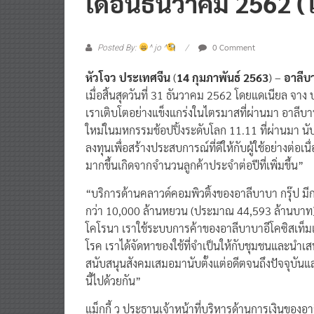
0 Comment
Posted By:
^ jo ^
หัวโจว ประเทศจีน
(
14
กุมภาพันธ์
2563
) –
อาลีบา
เมื่อสิ้นสุดวันที่ 31 ธันวาคม 2562
โดยแดเนียล จาง 
เราเติบโตอย่างแข็งแกร่งในไตรมาสที่ผ่านมา อาลีบา
ใหม่ในมหกรรมช้อปปิ้งระดับโลก 11.11 ที่ผ่านมา นั
ลงทุนเพื่อสร้างประสบการณ์ที่ดีให้กับผู้ใช้อย่างต่อ
มากขึ้นเกิดจากจำนวนลูกค้าประจำต่อปีที่เพิ่มขึ้น”
“บริการด้านคลาวด์คอมพิวติ้งของอาลีบาบา กรุ๊ป มีกา
กว่า 10,000 ล้านหยวน (ประมาณ 44,593 ล้านบาท)
โคโรนา เราใช้ระบบการค้าของอาลีบาบาอีโคซิสเท็มแ
โรค เราได้จัดหาของใช้ที่จำเป็นให้กับชุมชนและนำเสน
สนับสนุนสังคมเสมอมานับตั้งแต่อดีตจนถึงปัจจุบัน
นี้ไปด้วยกัน”
แม็กกี้ วู ประธานเจ้าหน้าที่บริหารด้านการเงินของอ