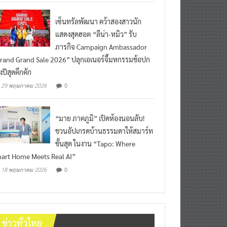
เซ็นทรัลพัฒนา คว้าสองสาวนัก
แสดงสุดฮอต “ลีน่า-หมิว” รับ
ภารกิจ Campaign Ambassador
rand Grand Sale 2026” ปลุกเอเนอร์จี้มหกรรมช้อปก
งปีสุดคึกคัก
0
29 พฤษภาคม 2026
“มาย ภาคภูมิ” เปิดห้องนอนลับ!
ชวนอัปเกรดบ้านธรรมดาให้สมาร์ท
ขั้นสุด ในงาน “Tapo: Where
art Home Meets Real AI”
0
18 พฤษภาคม 2026
ข่าวทั่วไทย