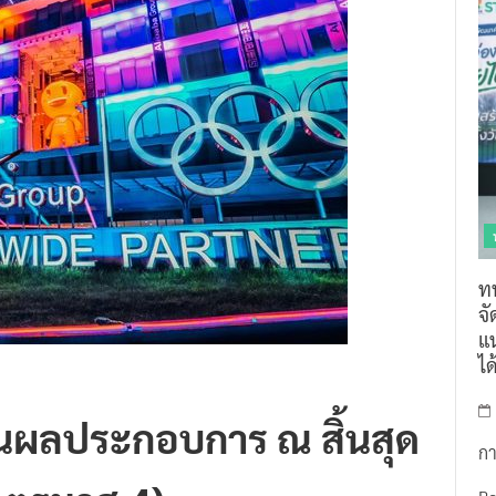
ท
จ
แน
ไ
านผลประกอบการ ณ สิ้นสุด
กา
ไตรมาส 4)
R