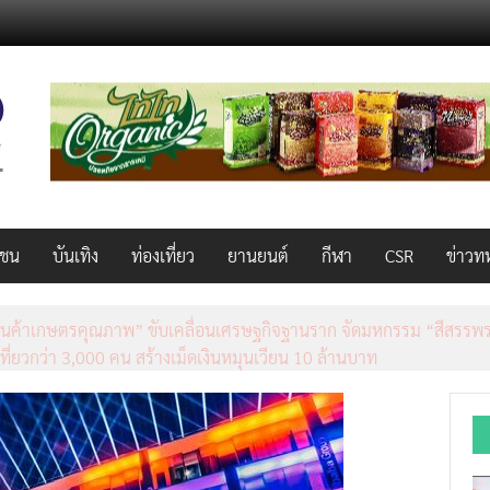
วชน
บันเทิง
ท่องเที่ยว
ยานยนต์
กีฬา
CSR
ข่าวท
็ว แรง คุ้มค่าทั่วไทยพร้อมโอกาสสร้างรายได้เสริมผ่าน Lazada Affiliate