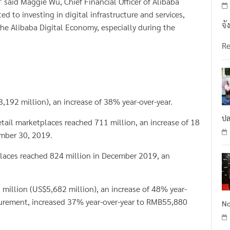
d to investing in digital infrastructure and services,
จั
he Alibaba Digital Economy, especially during the
R
92 million), an increase of 38% year-over-year.
ปล
tail marketplaces reached 711 million, an increase of 18
ember 30, 2019.
places reached 824 million in December 2019, an
illion (US$5,682 million), an increase of 48% year-
urement, increased 37% year-over-year to RMB55,880
No
RMB58,075 million (US$8,342 million), an increase of