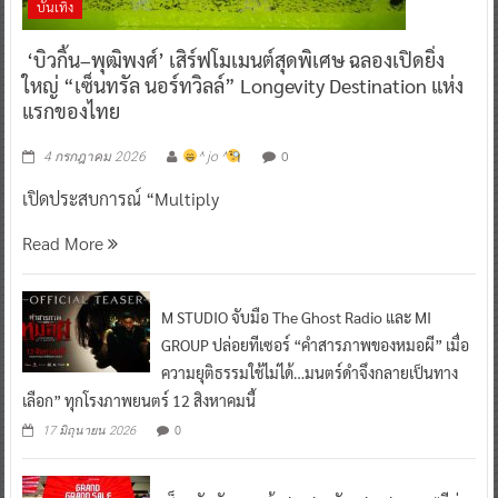
บันเทิง
‘บิวกิ้น–พุฒิพงศ์’ เสิร์ฟโมเมนต์สุดพิเศษ ฉลองเปิดยิ่ง
ใหญ่ “เซ็นทรัล นอร์ทวิลล์” Longevity Destination แห่ง
แรกของไทย
0
4 กรกฎาคม 2026
^ jo ^
เปิดประสบการณ์ “Multiply
Read More
M STUDIO จับมือ The Ghost Radio และ MI
GROUP ปล่อยทีเซอร์ “คำสารภาพของหมอผี” เมื่อ
ความยุติธรรมใช้ไม่ได้…มนตร์ดำจึงกลายเป็นทาง
เลือก” ทุกโรงภาพยนตร์ 12 สิงหาคมนี้
0
17 มิถุนายน 2026