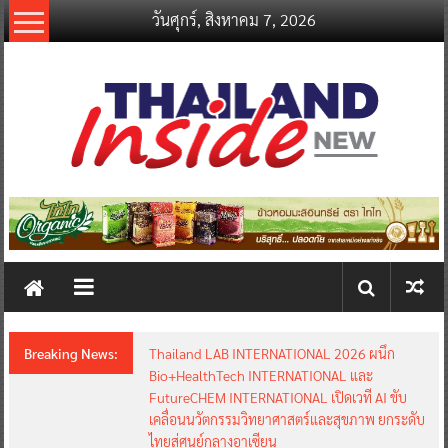
Skip
วันศุกร์, สิงหาคม 7, 2026
to
content
thailandinsidenew.com
Thailand
Inside
New
Breaking News:
Thailand LAB INTERNATIONAL 2026 ผนึก
Bio+HealthTech INTERNATIONAL และ
FutureCHEM INTERNATIONAL เปิดเวที AI ขับ
เคลื่อนนวัตกรรมวิทยาศาสตร์และสุขภาพ ยกระดับ
ไทยสู่ศูนย์กลางอาเซียน