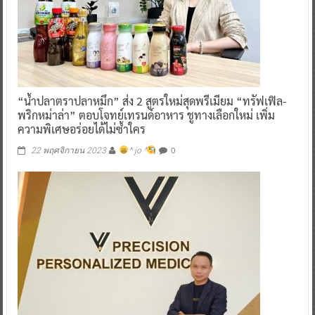
“น้ำปลาตราปลาหมึก” ส่ง 2 สูตรใหม่สุดพรีเมียม “ทรัฟเฟิล-
พริกหม่าล่า” ตอบโจทย์เทรนด์อาหาร ชูทางเลือกใหม่ เพิ่ม
ความพิเศษอร่อยได้ไม่ซ้ำใคร
0
22 พฤศจิกายน 2023
^ jo ^