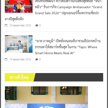
เซ็นทรัลพัฒนา คว้าสองสาวนักแสดงสุดฮอต “ลีน่า-
หมิว” รับภารกิจ Campaign Ambassador “Grand
Grand Sale 2026” ปลุกเอเนอร์จี้มหกรรมช้อปก
ลางปีสุดคึกคัก
0
29 พฤษภาคม 2026
“มาย ภาคภูมิ” เปิดห้องนอนลับ! ชวนอัปเกรดบ้าน
ธรรมดาให้สมาร์ทขั้นสุด ในงาน “Tapo: Where
Smart Home Meets Real AI”
0
18 พฤษภาคม 2026
ข่าวทั่วไทย