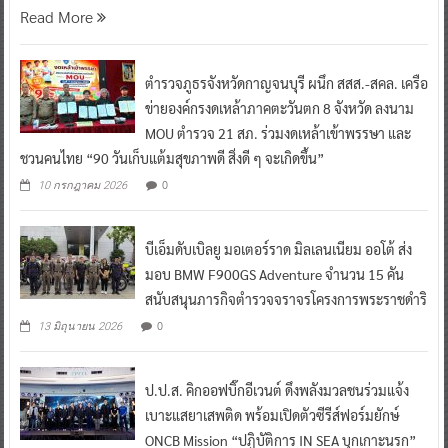
Read More
ตำรวจภูธรจังหวัดกาญจนบุรี ผนึก สสส.-สคล. เครือ
ข่ายองค์กรงดเหล้าภาคตะวันตก 8 จังหวัด ลงนาม
MOU ตำรวจ 21 สภ. ร่วมงดเหล้าเข้าพรรษา และ
ชวนคนไทย “90 วันเก็บแต้มสุขภาพดี สิ่งดี ๆ จะเกิดขึ้น”
0
10 กรกฎาคม 2026
บีเอ็มดับเบิลยู มอเตอร์ราด มิลเลนเนียม ออโต้ ส่ง
มอบ BMW F900GS Adventure จำนวน 15 คัน
สนับสนุนภารกิจตำรวจจราจรโครงการพระราชดำริ
0
13 มิถุนายน 2026
ป.ป.ส. คิกออฟบิ๊กอีเวนต์ ดึงพลังมวลชนร่วมแจ้ง
เบาะแสยาเสพติด พร้อมเปิดตัวซีรีส์ฟอร์มยักษ์
ONCB Mission “ปฏิบัติการ IN SEA บุกเกาะนรก”