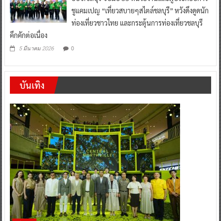
ชูแคมเปญ “เที่ยวสบายๆสไตล์ชลบุรี” หวังดึงดูดนัก
ท่องเที่ยวชาวไทย และกระตุ้นการท่องเที่ยวชลบุรี
คึกคักต่อเนื่อง
0
5 มีนาคม 2026
บันเทิง