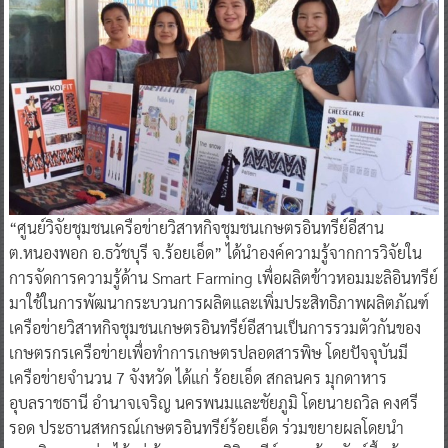
“ศูนย์วิจัยชุมชนเครือข่ายวิสาหกิจชุมชนเกษตรอินทรีย์อีสาน
ต.หนองพอก อ.ธวัชบุรี จ.ร้อยเอ็ด” ได้นำองค์ความรู้จากการวิจัยใน
การจัดการความรู้ด้าน Smart Farming เพื่อผลิตข้าวหอมมะลิอินทรีย์
มาใช้ในการพัฒนากระบวนการผลิตและเพิ่มประสิทธิภาพผลิตภัณฑ์
เครือข่ายวิสาหกิจชุมชนเกษตรอินทรีย์อีสานเป็นการรวมตัวกันของ
เกษตรกรเครือข่ายเพื่อทำการเกษตรปลอดสารพิษ โดยปัจจุบันมี
เครือข่ายจำนวน 7 จังหวัด ได้แก่ ร้อยเอ็ด สกลนคร มุกดาหาร
อุบลราชธานี อำนาจเจริญ นครพนมและชัยภูมิ โดยนายถวิล คงศรี
รอด ประธานสหกรณ์เกษตรอินทรีย์ร้อยเอ็ด ร่วมขยายผลโดยนำ