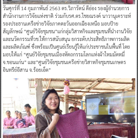
วันศุกร์ที่ 14 กุมภาพันธ์ 2563 ดร.วิภารัตน์ ดีอ่อง รองผู้อำนวยการ
สำนักงานการวิจัยแห่งชาติ ร่วมกับรศ.ดร.ไชยณรงค์ นาวานุเคราะห์
รองประธานเครือข่ายวิจัยภาคตะวันออกเฉียงเหนือ มอบป้าย
สัญลักษณ์ ”ศูนย์วิจัยชุมชน”แก่กลุ่มวิสาหกิจและชุมชนที่นำงานวิจัย
และนวัตกรรมที่วช.ให้การสนับสนุน ยกระดับประสิทธิภาพการผลิต
และผลิตภัณฑ์ ซึ่งพร้อมเป็นศูนย์เรียนรู้ให้แก่ประชาชนในพื้นที่ โดย
มอบให้แก่ “ศูนย์วิจัยชุมชนเมืองหัตถกรรมโลกแห่งผ้าไหมมัดหมี่
จ.ขอนแก่น” และ”ศูนย์วิจัยชุมชนเครือข่ายวิสาหกิจชุมชนเกษตร
อินทรีย์อีสาน จ.ร้อยเอ็ด”