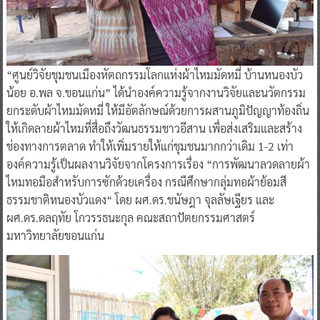
“ศูนย์วิจัยชุมชนเมืองหัตถกรรมโลกแห่งผ้าไหมมัดหมี่ บ้านหนองบัว
น้อย อ.พล จ.ขอนแก่น” ได้นำองค์ความรู้จากงานวิจัยและนวัตกรรม
ยกระดับผ้าไหมมัดหมี่ ให้มีอัตลักษณ์ด้วยการผสานภูมิปัญญาท้องถิ่น
ให้เกิดลายผ้าไหมที่สื่อถึงวัฒนธรรมชาวอีสาน เพื่อส่งเสริมและสร้าง
ช่องทางการตลาด ทำให้เพิ่มรายให้แก่ชุมชนมากกว่าเดิม 1-2 เท่า
องค์ความรู้เป็นผลงานวิจัยจากโครงการเรื่อง “การพัฒนาลวดลายผ้า
ไหมทอมือสำหรับการซักด้วยเครื่อง กรณีศึกษากลุ่มทอผ้าย้อมสี
ธรรมชาติหนองบัวแดง“ โดย ผศ.ดร.ชนัษฎา จุลลัษเฐียร และ
ผศ.ดร.ดลฤทัย โกวรรธนะกุล คณะสถาปัตยกรรมศาสตร์
มหาวิทยาลัยขอนแก่น