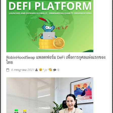
RobinHoodSwap แพลตฟอร์ม DeFi เพื่อการกุศลแห่งแรกของ
ไทย
0
6 กรกฎาคม 2021
^ jo ^