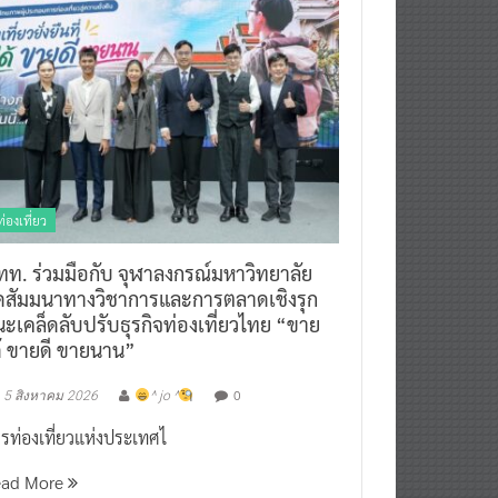
ท่องเที่ยว
ทท. ร่วมมือกับ จุฬาลงกรณ์มหาวิทยาลัย
ัดสัมมนาทางวิชาการและการตลาดเชิงรุก
ะเคล็ดลับปรับธุรกิจท่องเที่ยวไทย “ขาย
ด้ ขายดี ขายนาน”
0
5 สิงหาคม 2026
^ jo ^
รท่องเที่ยวแห่งประเทศไ
ead More