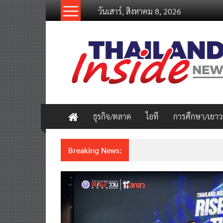
Skip
วันเสาร์, สิงหาคม 8, 2026
to
content
thailandinsidenew.com
Thailand
Inside
New
ธุรกิจ/ตลาด
ไอที
การศึกษา/เยา
Breaking News:
ชวนรู้จักซิม my by NT เน็ตเร