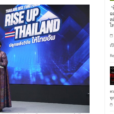
‘บ
ฉล
ลล
ไ
เป
R
คว
ทุ