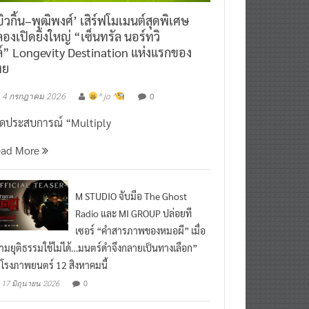
ิวกิ้น–พุฒิพงศ์’ เสิร์ฟโมเมนต์สุดพิเศษ
องเปิดยิ่งใหญ่ “เซ็นทรัล นอร์ทวิ
์” Longevity Destination แห่งแรกของ
ทย
0
4 กรกฎาคม 2026
^ jo ^
ิดประสบการณ์ “Multiply
ead More
M STUDIO จับมือ The Ghost
Radio และ MI GROUP ปล่อยที
เซอร์ “คำสารภาพของหมอผี” เมื่อ
ามยุติธรรมใช้ไม่ได้…มนตร์ดำจึงกลายเป็นทางเลือก”
กโรงภาพยนตร์ 12 สิงหาคมนี้
0
17 มิถุนายน 2026