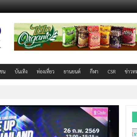
วชน
บันเทิง
ท่องเที่ยว
ยานยนต์
กีฬา
CSR
ข่าวท
็ว แรง คุ้มค่าทั่วไทยพร้อมโอกาสสร้างรายได้เสริมผ่าน Lazada Affiliate