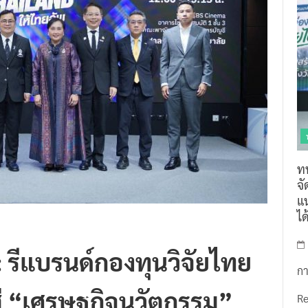
ท
จ
แน
ไ
 รีแบรนด์กองทุนวิจัยไทย
กา
่ “เศรษฐกิจนวัตกรรม”
R