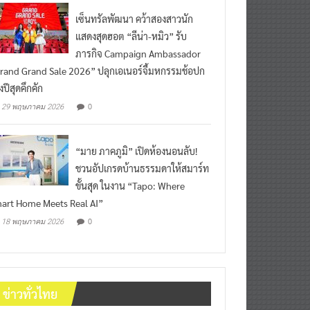
เซ็นทรัลพัฒนา คว้าสองสาวนัก
แสดงสุดฮอต “ลีน่า-หมิว” รับ
ภารกิจ Campaign Ambassador
rand Grand Sale 2026” ปลุกเอเนอร์จี้มหกรรมช้อปก
งปีสุดคึกคัก
0
29 พฤษภาคม 2026
“มาย ภาคภูมิ” เปิดห้องนอนลับ!
ชวนอัปเกรดบ้านธรรมดาให้สมาร์ท
ขั้นสุด ในงาน “Tapo: Where
art Home Meets Real AI”
0
18 พฤษภาคม 2026
ข่าวทั่วไทย