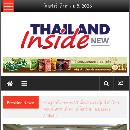
Skip
วันเสาร์, สิงหาคม 8, 2026
to
content
thailandinsidenew.com
Thailand
Inside
New
Breaking News:
ชวนรู้จักซิม my by NT เน็ตเร็ว แรง คุ้มค่าทั่วไทย
พร้อมโอกาสสร้างรายได้เสริมผ่าน Lazada
Affiliate