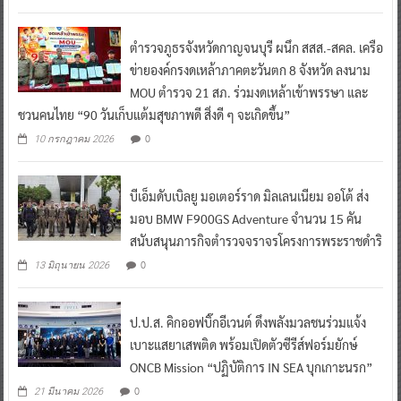
ตำรวจภูธรจังหวัดกาญจนบุรี ผนึก สสส.-สคล. เครือ
ข่ายองค์กรงดเหล้าภาคตะวันตก 8 จังหวัด ลงนาม
MOU ตำรวจ 21 สภ. ร่วมงดเหล้าเข้าพรรษา และ
ชวนคนไทย “90 วันเก็บแต้มสุขภาพดี สิ่งดี ๆ จะเกิดขึ้น”
0
10 กรกฎาคม 2026
บีเอ็มดับเบิลยู มอเตอร์ราด มิลเลนเนียม ออโต้ ส่ง
มอบ BMW F900GS Adventure จำนวน 15 คัน
สนับสนุนภารกิจตำรวจจราจรโครงการพระราชดำริ
0
13 มิถุนายน 2026
ป.ป.ส. คิกออฟบิ๊กอีเวนต์ ดึงพลังมวลชนร่วมแจ้ง
เบาะแสยาเสพติด พร้อมเปิดตัวซีรีส์ฟอร์มยักษ์
ONCB Mission “ปฏิบัติการ IN SEA บุกเกาะนรก”
0
21 มีนาคม 2026