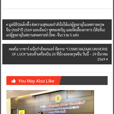
Post
มูลนิธิป่อเต็กตึ๊ง ส่งความสุขและกำลังใจให้แก่ผู้สูงอายุในเทศกาลตรุษ
จีน ประจำปี 2569 มอบอั่งเปา ชุดของขวัญ และจัดเลี้ยงอาหาร (โต๊ะจีน)
navigation
แก่ผู้สูงอายุในสถานสงเคราะห์ (ไทย -จีน) รวม 5 แห่ง
คอสโม บาซาร์ ผนึกกำลังนกแอร์ จัดงาน “COSMO BAZAAR UNIVERSE
OF LUCK”มอบตั๋วเครื่องบิน 20 ที่นั่ง ฉลองตรุษจีน วันนี้ – 29 มีนาคม
2569
You May Also Like