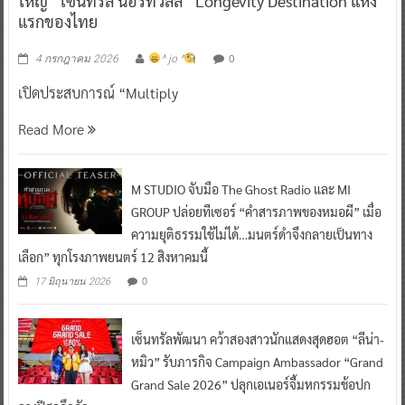
ใหญ่ “เซ็นทรัล นอร์ทวิลล์” Longevity Destination แห่ง
แรกของไทย
0
4 กรกฎาคม 2026
^ jo ^
เปิดประสบการณ์ “Multiply
Read More
M STUDIO จับมือ The Ghost Radio และ MI
GROUP ปล่อยทีเซอร์ “คำสารภาพของหมอผี” เมื่อ
ความยุติธรรมใช้ไม่ได้…มนตร์ดำจึงกลายเป็นทาง
เลือก” ทุกโรงภาพยนตร์ 12 สิงหาคมนี้
0
17 มิถุนายน 2026
เซ็นทรัลพัฒนา คว้าสองสาวนักแสดงสุดฮอต “ลีน่า-
หมิว” รับภารกิจ Campaign Ambassador “Grand
Grand Sale 2026” ปลุกเอเนอร์จี้มหกรรมช้อปก