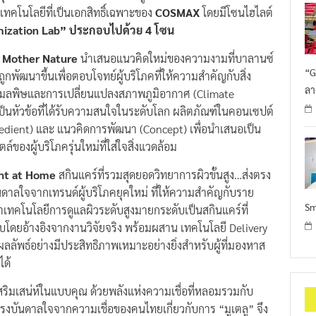
คโนโลยีที่เป็นเอกสิทธิ์เฉพาะของ
COSMAX
โดยมีโซนไฮไลต์
ization Lab” ประกอบไปด้วย 4 โซน
m Mother Nature
นำเสนอแนวคิดใหม่ของความงามที่บาลานซ์
“G
ถูกพัฒนาขึ้นเพื่อตอบโจทย์ผู้บริโภคที่ให้ความสำคัญกับสิ่ง
ลา
ามลพิษและการเปลี่ยนแปลงสภาพภูมิอากาศ (Climate
เป็นหัวข้อที่ได้รับความสนใจในระดับโลก ผลิตภัณฑ์ในคอนเซปต์
ngredient) และ แนวคิดการพัฒนา (Concept) เพื่อนำเสนอเป็น
์ของผู้บริโภครุ่นใหม่ที่ใส่ใจสิ่งแวดล้อม
ght at Home
สกินแคร์ที่รวมสุดยอดวิทยาการผิวขั้นสูง…ส่งตรง
ันดาลใจจากเทรนด์ผู้บริโภคยุคใหม่ ที่ให้ความสำคัญกับราย
Sm
ำเทคโนโลยีการดูแลผิวระดับสูงมายกระดับเป็นสกินแคร์ที่
บบโดยอ้างอิงจากงานวิจัยจริง พร้อมผสาน เทคโนโลยี Delivery
ลลัพธ์อย่างมีประสิทธิภาพเหมาะอย่างยิ่งสำหรับผู้ที่มองหาส
ได้
ริมเสน่ห์ในแบบคุณ ด้วยพลังแห่งความเชื่อที่หลอมรวมกับ
แรงบันดาลใจจากความเชื่อของคนไทยเกี่ยวกับการ “มูเตลู” จึง