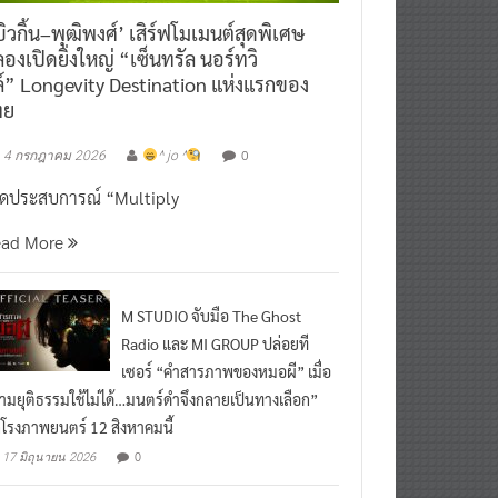
ิวกิ้น–พุฒิพงศ์’ เสิร์ฟโมเมนต์สุดพิเศษ
องเปิดยิ่งใหญ่ “เซ็นทรัล นอร์ทวิ
์” Longevity Destination แห่งแรกของ
ทย
0
4 กรกฎาคม 2026
^ jo ^
ิดประสบการณ์ “Multiply
ead More
M STUDIO จับมือ The Ghost
Radio และ MI GROUP ปล่อยที
เซอร์ “คำสารภาพของหมอผี” เมื่อ
ามยุติธรรมใช้ไม่ได้…มนตร์ดำจึงกลายเป็นทางเลือก”
กโรงภาพยนตร์ 12 สิงหาคมนี้
0
17 มิถุนายน 2026