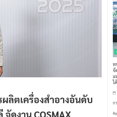
ท
จ
แน
ไ
ผลิตเครื่องสำอางอันดับ
กา
ลี จัดงาน COSMAX
R