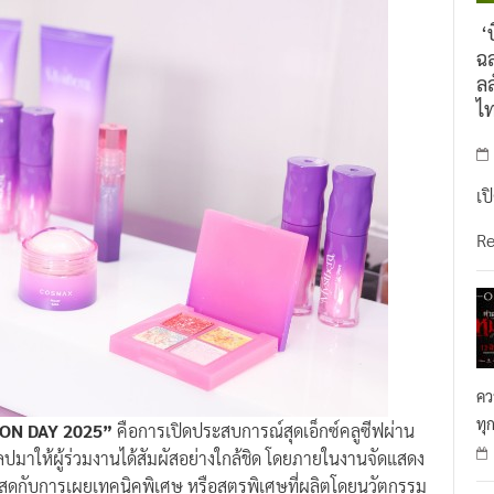
‘บ
ฉล
ลล
ไ
เป
R
คว
ทุ
ON DAY 2025”
คือการเปิดประสบการณ์สุดเอ็กซ์คลูซีฟผ่าน
มาให้ผู้ร่วมงานได้สัมผัสอย่างใกล้ชิด โดยภายในงานจัดแสดง
ษสุดกับการเผยเทคนิคพิเศษ หรือสูตรพิเศษที่ผลิตโดยนวัตกรรม