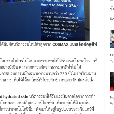
จั
R
งได้สัมผัสนวัตกรรมใหม่ล่าสุดจาก
COSMAX แบบเอ็กซ์คลูซีฟ
ปล
ัตกรรมไมโครไบโอมจากธรรมชาติที่ได้รับแรงบันดาลใจจากชี
อย่างยั่งยืน ต่างจากสารสกัดจากธรรมชาติทั่วไป ใช้
านกระบวนการหมักเฉพาะทางนานกว่า 250 ชั่วโมง พร้อมผ่าน
ร เพื่อให้ได้ผลลัพธ์ที่มีประสิทธิภาพและเป็นมิตรต่อสิ่ง
d hydrated skin
นวัตกรรมที่ได้รับแรงบันดาลใจจากการทำ
No
บคอลลาเจนสติมูเลเตอร์ โดยช่วยเพิ่มวอลุ่มให้ผิวดูแน่น
ี่การนำเทคโนโลยีนี้มาพัฒนาให้อยู่ในรูปแบบของสกินแคร์ที่