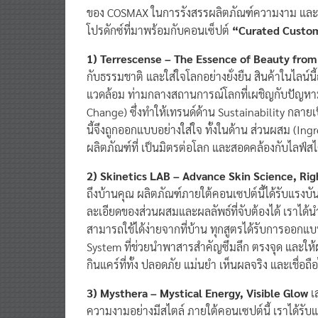
ของ COSMAX ในการรังสรรผลิตภัณฑ์ความงาม และเท
โปรดักซ์ที่มาพร้อมกับคอนเซ็ปต์
“Curated Custom
1) Terrescense – The Essence of Beauty fro
กับธรรมชาติ และใส่ใจโลกอย่างยั่งยืน สินค้าในไลน์นี้
แวดล้อม ท่ามกลางสถานการณ์โลกที่เผชิญกับปัญห
Change) ซึ่งทำให้เทรนด์ด้าน Sustainability กลาย
นี้จึงถูกออกแบบอย่างใส่ใจ ทั้งในด้าน ส่วนผสม (I
ผลิตภัณฑ์ที่ เป็นมิตรต่อโลก และสอดคล้องกับไลฟ์สไตล
2) Skinetics LAB – Advance Skin Science, Ri
ถึงบ้านคุณ ผลิตภัณฑ์ภายใต้คอนเซปต์นี้ได้รับแรงบ
ละเอียดของส่วนผสมและผลลัพธ์ที่จับต้องได้ เราได้น
สามารถใช้ได้ง่ายจากที่บ้าน ทุกสูตรได้รับการออกแ
System ที่ช่วยนำพาสารสำคัญซึมลึก ตรงจุด และให้ผ
กินแคร์ที่ทั้ง ปลอดภัย แม่นยำ เห็นผลจริง และเชื่อถือ
3) Mysthera – Mystical Energy, Visible Glow
เส
ความงามอย่างมีสไตล์ ภายใต้คอนเซปต์นี้ เราได้รับ