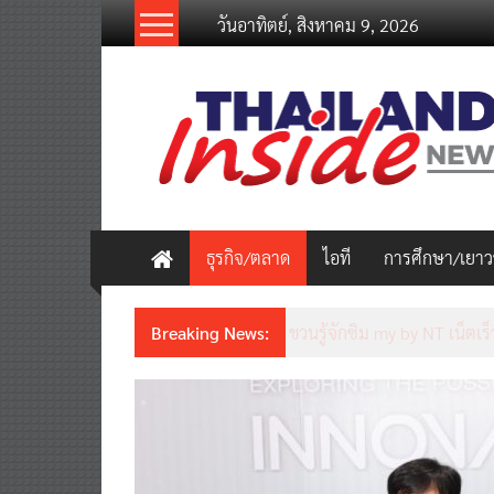
Skip
วันอาทิตย์, สิงหาคม 9, 2026
to
content
thailandinsidenew.com
Thailand
Inside
New
ธุรกิจ/ตลาด
ไอที
การศึกษา/เยา
Breaking News:
ชวนรู้จักซิม my by NT เน็ตเร