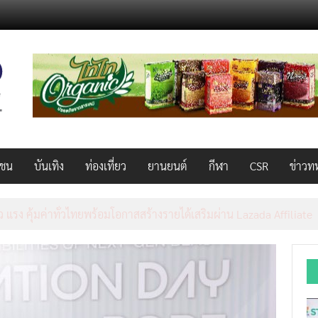
วชน
บันเทิง
ท่องเที่ยว
ยานยนต์
กีฬา
CSR
ข่าวท
็ว แรง คุ้มค่าทั่วไทยพร้อมโอกาสสร้างรายได้เสริมผ่าน Lazada Affiliate