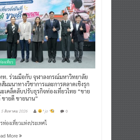
ท่องเที่ยว
ทท. ร่วมมือกับ จุฬาลงกรณ์มหาวิทยาลัย
ัดสัมมนาทางวิชาการและการตลาดเชิงรุก
ะเคล็ดลับปรับธุรกิจท่องเที่ยวไทย “ขาย
ด้ ขายดี ขายนาน”
0
5 สิงหาคม 2026
^ jo ^
รท่องเที่ยวแห่งประเทศไ
ead More