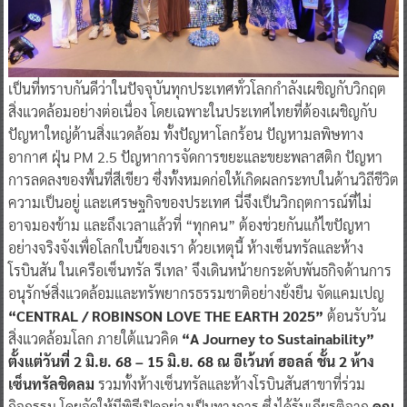
เป็นที่ทราบกันดีว่าในปัจจุบันทุกประเทศทั่วโลกกำลังเผชิญกับวิกฤต
สิ่งแวดล้อมอย่างต่อเนื่อง โดยเฉพาะในประเทศไทยที่ต้องเผชิญกับ
ปัญหาใหญ่ด้านสิ่งแวดล้อม ทั้งปัญหาโลกร้อน ปัญหามลพิษทาง
อากาศ ฝุ่น PM 2.5 ปัญหาการจัดการขยะและขยะพลาสติก ปัญหา
การลดลงของพื้นที่สีเขียว ซึ่งทั้งหมดก่อให้เกิดผลกระทบในด้านวิถีชีวิต
ความเป็นอยู่ และเศรษฐกิจของประเทศ นี่จึงเป็นวิกฤตการณ์ที่ไม่
อาจมองข้าม และถึงเวลาแล้วที่ “ทุกคน” ต้องช่วยกันแก้ไขปัญหา
อย่างจริงจังเพื่อโลกใบนี้ของเรา ด้วยเหตุนี้ ห้างเซ็นทรัลและห้าง
โรบินสัน ในเครือเซ็นทรัล รีเทล’ จึงเดินหน้ายกระดับพันธกิจด้านการ
อนุรักษ์สิ่งแวดล้อมและทรัพยากรธรรมชาติอย่างยั่งยืน จัดแคมเปญ
“CENTRAL / ROBINSON LOVE THE EARTH 2025”
ต้อนรับวัน
สิ่งแวดล้อมโลก ภายใต้แนวคิด
“A Journey to Sustainability”
ตั้งแต่วันที่ 2 มิ.ย. 68 – 15 มิ.ย. 68 ณ อีเว้นท์ ฮอลล์ ชั้น 2 ห้าง
เซ็นทรัลชิดลม
รวมทั้งห้างเซ็นทรัลและห้างโรบินสันสาขาที่ร่วม
กิจกรรม โดยจัดให้มีพิธีเปิดอย่างเป็นทางการ ซึ่งได้รับเกียรติจาก
คุณ