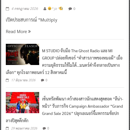
0
4 กรกฎาคม 2026
^ jo ^
เปิดประสบการณ์ “Multiply
Read More
M STUDIO จับมือ The Ghost Radio และ MI
GROUP ปล่อยทีเซอร์ “คำสารภาพของหมอผี” เมื่อ
ความยุติธรรมใช้ไม่ได้…มนตร์ดำจึงกลายเป็นทาง
เลือก” ทุกโรงภาพยนตร์ 12 สิงหาคมนี้
0
17 มิถุนายน 2026
เซ็นทรัลพัฒนา คว้าสองสาวนักแสดงสุดฮอต “ลีน่า-
หมิว” รับภารกิจ Campaign Ambassador “Grand
Grand Sale 2026” ปลุกเอเนอร์จี้มหกรรมช้อปก
ลางปีสุดคึกคัก
0
29 พฤษภาคม 2026