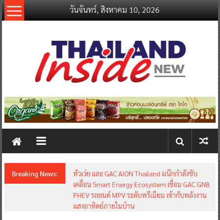
Skip
วันจันทร์, สิงหาคม 10, 2026
to
content
thailandinsidenew.com
Thailand
Inside
New
Breaking News:
หัวเว่ย และ GAC AION Thailand ผนึกกำลังขับ
เคลื่อน Smart Energy Ecosystem เชื่อม GAC GN8
PHEV รถยนต์ MPV ระดับพรีเมียม เข้ากับพลังงาน
แสงอาทิตย์ภายในบ้าน