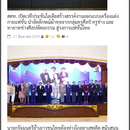
สศท. เปิดเวทีประชันไอเดียสร้างสรรค์งานออกแบบเครื่องแต่ง
กายแฟชั่น นำอัตลักษณ์ผ้าทอจากกลุ่มครูศิลป์ ครูช่าง และ
ทายาทช่างศิลปหัตถกรรม สู่วงการแฟชั่นไทย
0
21 มิถุนายน 2024
^ jo ^
นายกรัฐมนตรีย้ำเยาวชนไทยต้องห่างไกลยาเสพติด สนับสนุน