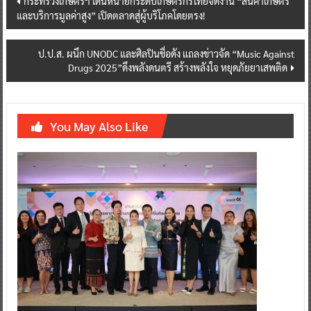
กระทรวงเกษตรฯ เดินหน้ายกระดับเกษตรกรไทยจัดงาน “สินค้าเกษตร
และบริการมูลค่าสูง” เปิดตลาดสู่ผู้บริโภคโดยตรง!
navigation
ป.ป.ส. ผนึก UNODC และศิลปินชื่อดัง แถลงข่าวจัด “Music Against
Drugs 2025”ดึงพลังดนตรี สร้างพลังใจ หยุดภัยยาเสพติด
You May Also Like