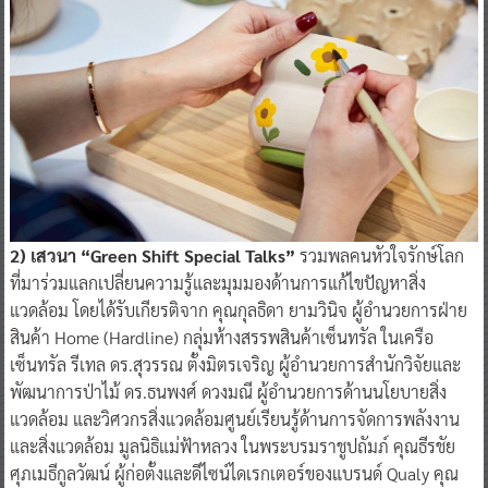
2) เสวนา “Green Shift Special Talks”
รวมพลคนหัวใจรักษ์โลก
ที่มาร่วมแลกเปลี่ยนความรู้และมุมมองด้านการแก้ไขปัญหาสิ่ง
แวดล้อม โดยได้รับเกียรติจาก คุณกุลธิดา ยามวินิจ ผู้อำนวยการฝ่าย
สินค้า Home (Hardline) กลุ่มห้างสรรพสินค้าเซ็นทรัล ในเครือ
เซ็นทรัล รีเทล ดร.สุวรรณ ตั้งมิตรเจริญ ผู้อำนวยการสำนักวิจัยและ
พัฒนาการป่าไม้ ดร.ธนพงศ์ ดวงมณี ผู้อำนวยการด้านนโยบายสิ่ง
แวดล้อม และวิศวกรสิ่งแวดล้อมศูนย์เรียนรู้ด้านการจัดการพลังงาน
และสิ่งแวดล้อม มูลนิธิแม่ฟ้าหลวง ในพระบรมราชูปถัมภ์ คุณธีรชัย
ศุภเมธีกูลวัฒน์ ผู้ก่อตั้งและดีไซน์ไดเรกเตอร์ของแบรนด์ Qualy คุณ