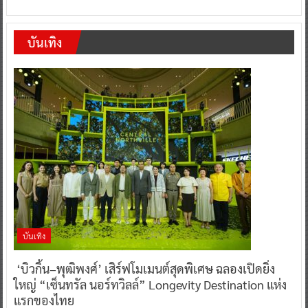
บันเทิง
บันเทิง
‘บิวกิ้น–พุฒิพงศ์’ เสิร์ฟโมเมนต์สุดพิเศษ ฉลองเปิดยิ่ง
ใหญ่ “เซ็นทรัล นอร์ทวิลล์” Longevity Destination แห่ง
แรกของไทย