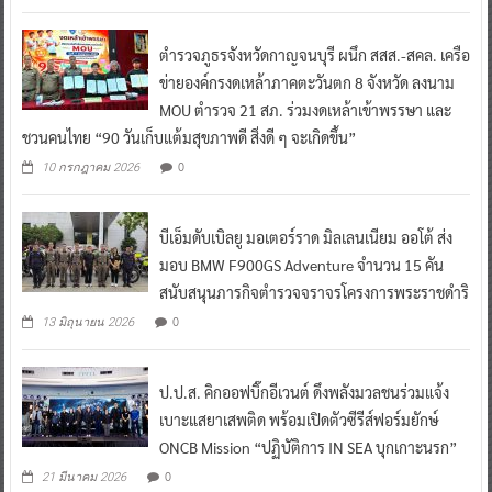
ตำรวจภูธรจังหวัดกาญจนบุรี ผนึก สสส.-สคล. เครือ
ข่ายองค์กรงดเหล้าภาคตะวันตก 8 จังหวัด ลงนาม
MOU ตำรวจ 21 สภ. ร่วมงดเหล้าเข้าพรรษา และ
ชวนคนไทย “90 วันเก็บแต้มสุขภาพดี สิ่งดี ๆ จะเกิดขึ้น”
0
10 กรกฎาคม 2026
บีเอ็มดับเบิลยู มอเตอร์ราด มิลเลนเนียม ออโต้ ส่ง
มอบ BMW F900GS Adventure จำนวน 15 คัน
สนับสนุนภารกิจตำรวจจราจรโครงการพระราชดำริ
0
13 มิถุนายน 2026
ป.ป.ส. คิกออฟบิ๊กอีเวนต์ ดึงพลังมวลชนร่วมแจ้ง
เบาะแสยาเสพติด พร้อมเปิดตัวซีรีส์ฟอร์มยักษ์
ONCB Mission “ปฏิบัติการ IN SEA บุกเกาะนรก”
0
21 มีนาคม 2026