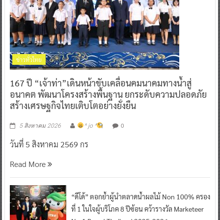
ข่าวทั่วไทย
167 ปี “เจ้าท่า”เดินหน้าขับเคลื่อนคมนาคมทางน้ำสู่
อนาคต พัฒนาโครงสร้างพื้นฐาน ยกระดับความปลอดภัย
สร้างเศรษฐกิจไทยเติบโตอย่างยั่งยืน
0
5 สิงหาคม 2026
^ jo ^
วันที่ 5 สิงหาคม 2569 กร
Read More
“ดีโด้” ตอกย้ำผู้นำตลาดน้ำผลไม้ Non 100% ครอง
ที่ 1 ในใจผู้บริโภค 8 ปีซ้อน คว้ารางวัล Marketeer