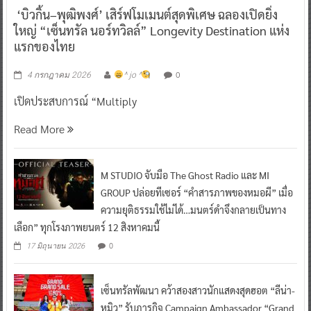
‘บิวกิ้น–พุฒิพงศ์’ เสิร์ฟโมเมนต์สุดพิเศษ ฉลองเปิดยิ่ง
ใหญ่ “เซ็นทรัล นอร์ทวิลล์” Longevity Destination แห่ง
แรกของไทย
0
4 กรกฎาคม 2026
^ jo ^
เปิดประสบการณ์ “Multiply
Read More
M STUDIO จับมือ The Ghost Radio และ MI
GROUP ปล่อยทีเซอร์ “คำสารภาพของหมอผี” เมื่อ
ความยุติธรรมใช้ไม่ได้…มนตร์ดำจึงกลายเป็นทาง
เลือก” ทุกโรงภาพยนตร์ 12 สิงหาคมนี้
0
17 มิถุนายน 2026
เซ็นทรัลพัฒนา คว้าสองสาวนักแสดงสุดฮอต “ลีน่า-
หมิว” รับภารกิจ Campaign Ambassador “Grand