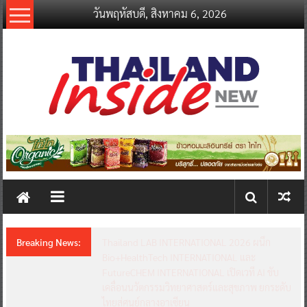
Skip
วันพฤหัสบดี, สิงหาคม 6, 2026
to
content
thailandinsidenew.com
Thailand
Inside
New
Breaking News:
Thailand LAB INTERNATIONAL 2026 ผนึก
Bio+HealthTech INTERNATIONAL และ
FutureCHEM INTERNATIONAL เปิดเวที AI ขับ
เคลื่อนนวัตกรรมวิทยาศาสตร์และสุขภาพ ยกระดับ
ไทยสู่ศูนย์กลางอาเซียน