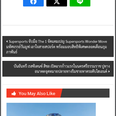
Post
Supersports จับมือ The 1 จัดแคมเปญ Supersports Wonder Move
มหัศจรรย์วันมูฟ เอาใจสายสปอร์ต พร้อมมอบสิทธิพิเศษตลอดเดือนภุม
navigation
ภาพันธ์
บันยันทรี เรสซิเดนซ์ สิชล เปิดฉากก้าวแรกในนครศรีธรรมราช ปูทาง
อนาคตจุดหมายปลายทางริมชายหาดระดับไฮเอนด์
You May Also Like