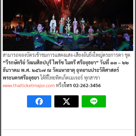
สามารถจองบัตรเข้าชมการแสดงแสง-เสียงอันยิ่งใหญ่ตระการตา ชุด
“วีรกษัตริย์ วัฒนศิลปบุรี ไพรัช ไมตรี ศรีอยุธยา” วันที่ ๑๓ – ๒๒
ธันวาคม พ.ศ. ๒๕๖๗ ณ วัดมหาธาตุ อุทยานประวัติศาสตร์
พระนครศรีอยุธยา
ได้ที่ไทยทิคเก็ตเมเจอร์ ทุกสาขา
www.thaiticketmajor.com
หรือ
โทร 02-262-3456