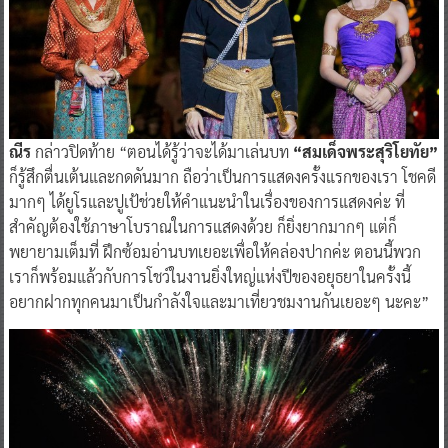
ณีร
กล่าวปิดท้าย “ตอนได้รู้ว่าจะได้มาเล่นบท
“สมเด็จพระสุริโยทัย”
ก็รู้สึกตื่นเต้นและกดดันมาก ถือว่าเป็นการแสดงครั้งแรกของเรา โชคดี
มากๆ ได้ยูโรและปูเป้ช่วยให้คำแนะนำในเรื่องของการแสดงค่ะ ที่
สำคัญต้องใช้ภาษาโบราณในการแสดงด้วย ก็ยิ่งยากมากๆ แต่ก็
พยายามเต็มที่ ฝึกซ้อมอ่านบทเยอะเพื่อให้คล่องปากค่ะ ตอนนี้พวก
เราก็พร้อมแล้วกับการโชว์ในงานยิ่งใหญ่แห่งปีของอยุธยาในครั้งนี้
อยากฝากทุกคนมาเป็นกำลังใจและมาเที่ยวชมงานกันเยอะๆ นะคะ”