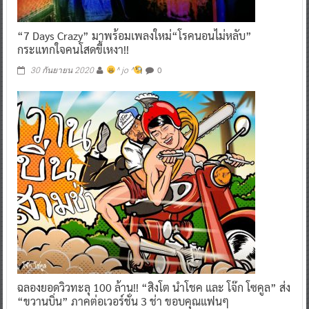
“7 Days Crazy” มาพร้อมเพลงใหม่“โรคนอนไม่หลับ”
กระแทกใจคนโสดขี้เหงา!!
0
30 กันยายน 2020
^ jo ^
ฉลองยอดวิวทะลุ 100 ล้าน!! “สิงโต นำโชค และ โจ๊ก โซคูล” ส่ง
“ขวานบิ่น” ภาคต่อเวอร์ชั่น 3 ช่า ขอบคุณแฟนๆ