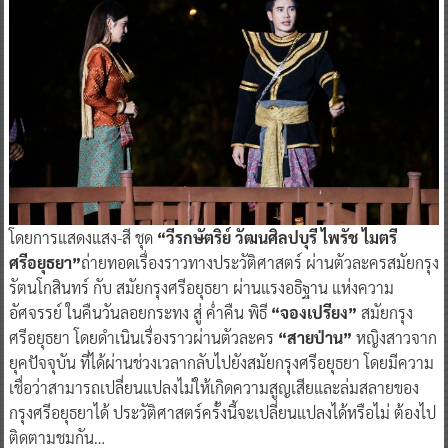
โดยการแสดงแสง-สี ชุด
“วีรกษัตริย์ วัฒนศิลปบุรี ไพรัช ไมตรี
ศรีอยุธยา”
ถ่ายทอดเรื่องราวทางประวัติศาสตร์ ผ่านตัวละครสมัยกรุง
รัตนโกสินทร์ กับ สมัยกรุงศรีอยุธยา ผ่านแรงอธิฐาน แห่งความ
อัศจรรย์ ในคืนวันลอยกระทง สู่ ค่ำคืน พิธี
“จองเปรียง”
สมัยกรุง
ศรีอยุธยา โดยดำเนินเรื่องราวผ่านตัวละคร
“สายป่าน”
หญิงสาวจาก
ยุคปัจจุบัน ที่ได้ผ่านช่วงเวลากลับไปยังสมัยกรุงศรีอยุธยา โดยมีความ
เชื่อว่าสามารถเปลี่ยนแปลงไม่ให้เกิดความสูญเสียและล่มสลายของ
กรุงศรีอยุธยาได้ ประวัติศาสตร์ครั้งนี้จะเปลี่ยนแปลงได้หรือไม่ ต้องไป
ติดตามชมกัน…