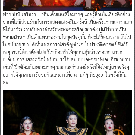
ฟาก
ปูเป้
เสริมว่า .. “ตื่นเต้นและดีใจมากๆ และรู้สึกเป็นเกียรติอย่าง
มากที่ได้มีส่วนร่วมในการแสดงแสง-สีในครั้งนี้ เป็นครั้งแรกของเราเลย
ที่ได้มาร่วมงานกับทางจังหวัดพระนครศรีอยุธยาค่ะ
ปูเป้
รับบทเป็น
“สายป่าน”
เป็นตัวแทนของคนในยุคปัจจุบัน ที่จะได้ย้อนเวลากลับไป
ในสมัยอยุธยา ได้เห็นเหตุการณ์สำคัญต่างๆ ในประวัติศาสตร์ ซึ่งก็มี
เหตุการณ์ที่เราต้องไปแก้ไข ก็จะทำให้ทุกคนลุ้นว่าเราจะสามารถ
เปลี่ยน การแสดงครั้งนี้เหมือนเราได้เล่นแบบละครเวทีเลย ก็พยายาม
เต็มที่ ฝึกซ้อมกันเยอะมากๆ บอกเลยว่าแสงสีครั้งนี้ยิ่งใหญ่มากจริงๆ
อยากให้ทุกคนมารับชมกันและมาเที่ยวงานดีๆ ที่อยุธยาในครั้งนี้กัน
ค่ะ”