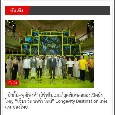
บันเทิง
บันเทิง
‘บิวกิ้น–พุฒิพงศ์’ เสิร์ฟโมเมนต์สุดพิเศษ ฉลองเปิดยิ่ง
ใหญ่ “เซ็นทรัล นอร์ทวิลล์” Longevity Destination แห่ง
แรกของไทย