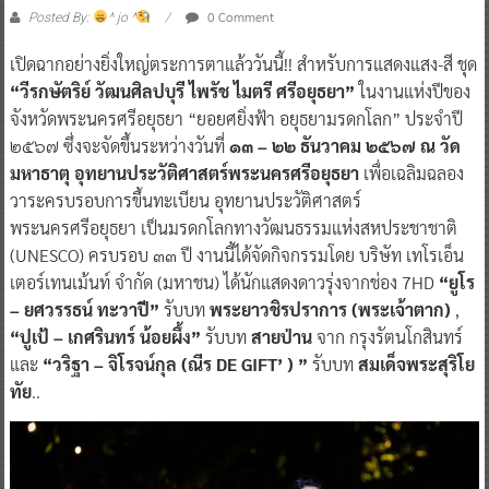
0 Comment
Posted By:
^ jo ^
เปิดฉากอย่างยิ่งใหญ่ตระการตาแล้ววันนี้!! สำหรับการแสดงแสง-สี ชุด
“วีรกษัตริย์ วัฒนศิลปบุรี ไพรัช ไมตรี ศรีอยุธยา”
ในงานแห่งปีของ
จังหวัดพระนครศรีอยุธยา “ยอยศยิ่งฟ้า อยุธยามรดกโลก” ประจำปี
๒๕๖๗ ซึ่งจะจัดขึ้นระหว่างวันที่
๑๓ – ๒๒ ธันวาคม ๒๕๖๗ ณ วัด
มหาธาตุ อุทยานประวัติศาสตร์พระนครศรีอยุธยา
เพื่อเฉลิมฉลอง
วาระครบรอบการขึ้นทะเบียน อุทยานประวัติศาสตร์
พระนครศรีอยุธยา เป็นมรดกโลกทางวัฒนธรรมแห่งสหประชาชาติ
(UNESCO) ครบรอบ ๓๓ ปี งานนี้ได้จัดกิจกรรมโดย บริษัท เทโรเอ็น
เตอร์เทนเม้นท์ จำกัด (มหาชน) ได้นักแสดงดาวรุ่งจากช่อง 7HD
“ยูโร
– ยศวรรธน์ ทะวาปี”
รับบท
พระยาวชิรปราการ (พระเจ้าตาก)
,
“ปูเป้ – เกศรินทร์ น้อยผึ้ง”
รับบท
สายป่าน
จาก กรุงรัตนโกสินทร์
และ
“วริฐา – จิโรจน์กุล (ณีร DE GIFT’ ) ”
รับบท
สมเด็จพระสุริโย
ทัย
..