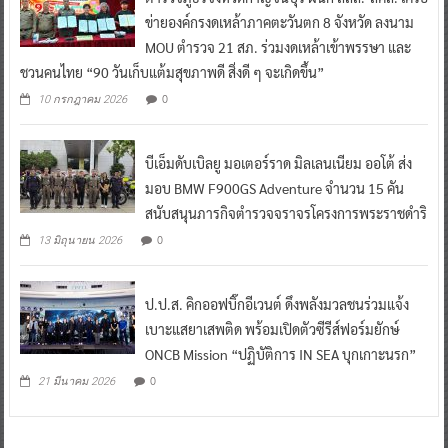
ข่ายองค์กรงดเหล้าภาคตะวันตก 8 จังหวัด ลงนาม
MOU ตำรวจ 21 สภ. ร่วมงดเหล้าเข้าพรรษา และ
ชวนคนไทย “90 วันเก็บแต้มสุขภาพดี สิ่งดี ๆ จะเกิดขึ้น”
0
10 กรกฎาคม 2026
บีเอ็มดับเบิลยู มอเตอร์ราด มิลเลนเนียม ออโต้ ส่ง
มอบ BMW F900GS Adventure จำนวน 15 คัน
สนับสนุนภารกิจตำรวจจราจรโครงการพระราชดำริ
0
13 มิถุนายน 2026
ป.ป.ส. คิกออฟบิ๊กอีเวนต์ ดึงพลังมวลชนร่วมแจ้ง
เบาะแสยาเสพติด พร้อมเปิดตัวซีรีส์ฟอร์มยักษ์
ONCB Mission “ปฏิบัติการ IN SEA บุกเกาะนรก”
0
21 มีนาคม 2026