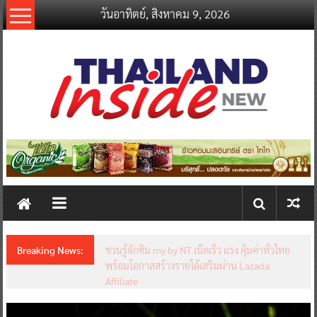
Skip
วันอาทิตย์, สิงหาคม 9, 2026
to
content
thailandinsidenew.com
Thailand
Inside
New
Breaking News:
ชวนรู้จักซิม my by NT เน็ตเร็ว แรง คุ้มค่าทั่วไทย
พร้อมโอกาสสร้างรายได้เสริมผ่าน Lazada
Affiliate