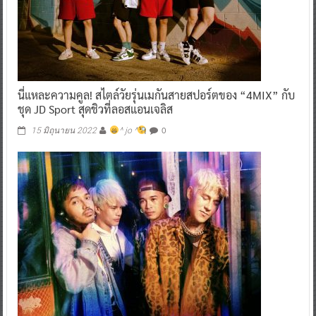
นี่แหละความคูล! สไตล์วัยรุ่นเมกันสายสปอร์ตของ “4MIX” กับ
ชุด JD Sport สุดชิวที่ลอสแอนเจลิส
0
15 มิถุนายน 2022
^ jo ^