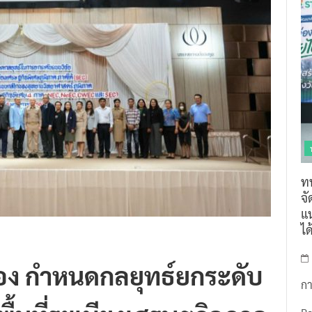
ท
จ
แน
ไ
อง กำหนดกลยุทธ์ยกระดับ
กา
พื้นที่ระเบียงเศรษฐกิจภาค
R