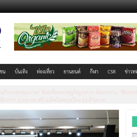
วชน
บันเทิง
ท่องเที่ยว
ยานยนต์
กีฬา
CSR
ข่าวท
็ว แรง คุ้มค่าทั่วไทยพร้อมโอกาสสร้างรายได้เสริมผ่าน Lazada Affiliate