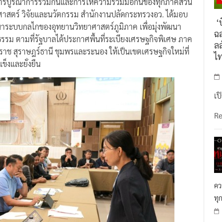
ศาสตร์ วิจัยและนวัตกรรม สำนักงานปลัดกระทรวงอว. ได้มอบ
‘บ
าระบบกลไกของอุทยานวิทยาศาสตร์ภูมิภาค เพื่อมุ่งพัฒนา
ฉล
ูปธรรม ตามที่รัฐบาลได้ประกาศพื้นที่ระเบียงเศรษฐกิจพิเศษ ภาค
ลล
รรมราช สุราษฎร์ธานี ชุมพรและระนอง ให้เป็นเขตเศรษฐกิจใหม่ที่
ไ
ข็งและยั่งยืน
เป
R
คว
ทุ