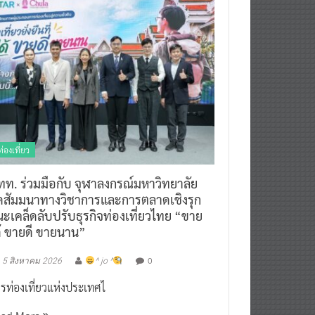
ท่องเที่ยว
ทท. ร่วมมือกับ จุฬาลงกรณ์มหาวิทยาลัย
ัดสัมมนาทางวิชาการและการตลาดเชิงรุก
ะเคล็ดลับปรับธุรกิจท่องเที่ยวไทย “ขาย
ด้ ขายดี ขายนาน”
0
5 สิงหาคม 2026
^ jo ^
รท่องเที่ยวแห่งประเทศไ
ead More