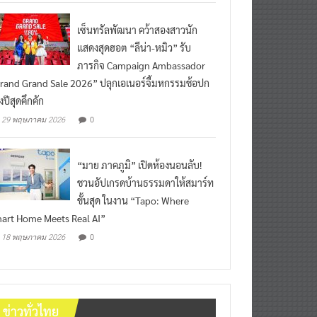
เซ็นทรัลพัฒนา คว้าสองสาวนัก
แสดงสุดฮอต “ลีน่า-หมิว” รับ
ภารกิจ Campaign Ambassador
rand Grand Sale 2026” ปลุกเอเนอร์จี้มหกรรมช้อปก
งปีสุดคึกคัก
0
29 พฤษภาคม 2026
“มาย ภาคภูมิ” เปิดห้องนอนลับ!
ชวนอัปเกรดบ้านธรรมดาให้สมาร์ท
ขั้นสุด ในงาน “Tapo: Where
art Home Meets Real AI”
0
18 พฤษภาคม 2026
ข่าวทั่วไทย