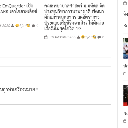
 EmQuartier เปิด
คณะพยาบาลศาสตร์ ม.มหิดล จัด
PARK เอาใจสายเอ็กซ์
ประชุมวิชาการนานาชาติ พัฒนา
จั
ศักยภาพบุคลากร ลดอัตราการ
ป่วยและเสียชีวิตจากโรคไม่ติดต่อ
R
0
ธ์ 2020
^ jo ^
เรื้อรังในยุคโควิด-19
0
10 มกราคม 2022
^ jo ^
ปล
ป็นถูกทำเครื่องหมาย
*
No