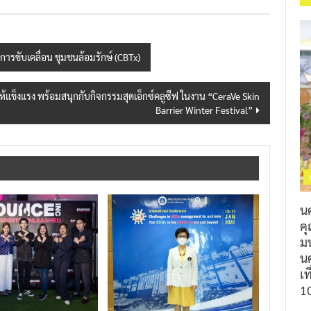
การขับเคลื่อน ชุมชนล้อมรักษ์ (CBTx)
้แข็งแรง พร้อมสนุกกับกิจกรรมสุดเอ็กซ์คลูซีฟ ในงาน “CeraVe Skin
Barrier Winter Festival”
น
ค
ม
นค
เท
1