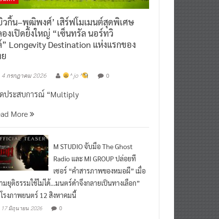
ิวกิ้น–พุฒิพงศ์’ เสิร์ฟโมเมนต์สุดพิเศษ
องเปิดยิ่งใหญ่ “เซ็นทรัล นอร์ทวิ
์” Longevity Destination แห่งแรกของ
ทย
0
4 กรกฎาคม 2026
^ jo ^
ิดประสบการณ์ “Multiply
ead More
M STUDIO จับมือ The Ghost
Radio และ MI GROUP ปล่อยที
เซอร์ “คำสารภาพของหมอผี” เมื่อ
ามยุติธรรมใช้ไม่ได้…มนตร์ดำจึงกลายเป็นทางเลือก”
กโรงภาพยนตร์ 12 สิงหาคมนี้
0
17 มิถุนายน 2026