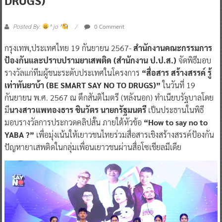
0 Comment
Posted By:
^ jo ^
กรุงเทพ,ประเทศไทย 19 กันยายน 2567-
สำนักงานคณะกรรมการ
ป้องกันและปราบปรามยาเสพติด (สำนักงาน ป.ป.ส.)
จัดพิธีมอบ
รางวัลแก่ทีมผู้ชนะระดับประเทศในโครงการ
“สื่อสาร สร้างสรรค์ รู้
เท่าทันยาบ้า (BE SMART SAY NO TO DRUGS)”
ในวันที่ 19
กันยายน พ.ศ. 2567 ณ ตึกสันติไมตรี (หลังนอก) ทำเนียบรัฐบาลโดย
มี
นางสาวแพทองธาร ชินวัตร นายกรัฐมนตรี
เป็นประธานในพิธี
มอบรางวัลการประกวดคลิปสั้น ภายใต้หัวข้อ
“How to say no to
YABA ?”
เพื่อมุ่งเน้นให้เยาวชนไทยร่วมสื่อสารเชิงสร้างสรรค์ป้องกัน
ปัญหายาเสพติดในกลุ่มเพื่อนเยาวชนผ่านสื่อโซเชียลมีเดีย