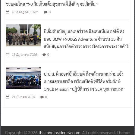
ชวนคนไทย “90 วันเก็บแต้มสุขภาพดี สิ่งดี ๆ จะเกิดขึ้น”
0
10 กรกฎาคม 2026
บีเอ็มดับเบิลยู มอเตอร์ราด มิลเลนเนียม ออโต้ ส่ง
มอบ BMW F900GS Adventure จำนวน 15 คัน
สนับสนุนภารกิจตำรวจจราจรโครงการพระราชดำริ
0
13 มิถุนายน 2026
ป.ป.ส. คิกออฟบิ๊กอีเวนต์ ดึงพลังมวลชนร่วมแจ้ง
เบาะแสยาเสพติด พร้อมเปิดตัวซีรีส์ฟอร์มยักษ์
ONCB Mission “ปฏิบัติการ IN SEA บุกเกาะนรก”
0
21 มีนาคม 2026
Copyright © 2026
thailandinsidenew.com
. All rights reserved. Theme: