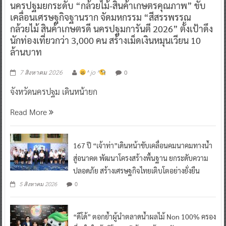
นครปฐมยกระดับ “กล้วยไม้-สินค้าเกษตรคุณภาพ” ขับ
เคลื่อนเศรษฐกิจฐานราก จัดมหกรรม “สีสรรพรรณ
กล้วยไม้ สินค้าเกษตรดี นครปฐมการันตี 2026” ตั้งเป้าดึง
นักท่องเที่ยวกว่า 3,000 คน สร้างเม็ดเงินหมุนเวียน 10
ล้านบาท
0
7 สิงหาคม 2026
^ jo ^
จังหวัดนครปฐม เดินหน้ายก
Read More
167 ปี “เจ้าท่า”เดินหน้าขับเคลื่อนคมนาคมทางน้ำ
สู่อนาคต พัฒนาโครงสร้างพื้นฐาน ยกระดับความ
ปลอดภัย สร้างเศรษฐกิจไทยเติบโตอย่างยั่งยืน
0
5 สิงหาคม 2026
“ดีโด้” ตอกย้ำผู้นำตลาดน้ำผลไม้ Non 100% ครอง