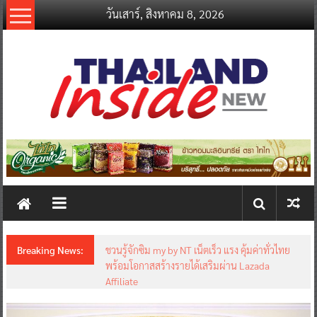
Skip
วันเสาร์, สิงหาคม 8, 2026
to
content
thailandinsidenew.com
Thailand
Inside
New
Breaking News:
ชวนรู้จักซิม my by NT เน็ตเร็ว แรง คุ้มค่าทั่วไทย
พร้อมโอกาสสร้างรายได้เสริมผ่าน Lazada
Affiliate