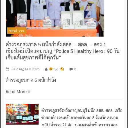
ข่าวตำรวจ
ตำรวจภูธรภาค 5 ผนึกกำลัง สสส. – สคล. – สคร.1
เชียงใหม่ เปิดแคมเปญ “Police 5 Healthy Hero : 90 วัน
เก็บแต้มสุขภาพดีได้ทุกวัน”
0
31 กรกฎาคม 2026
^ jo ^
ตำรวจภูธรภาค 5 ผนึกกำลัง
Read More
ตำรวจภูธรจังหวัดกาญจนบุรี ผนึก สสส.-สคล. เครือ
ข่ายองค์กรงดเหล้าภาคตะวันตก 8 จังหวัด ลงนาม
MOU ตำรวจ 21 สภ. ร่วมงดเหล้าเข้าพรรษา และ