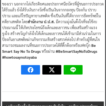
ของเรา นอกจากโล่เกียรติยศและประกาศนียบัตรที่ผู้ชนะการประกวด
ได้รับแล้ว ยังได้รับเงินรางวัลซึ่งเป็นเงินจากกองทุน ป้องกัน ปราบ
ปราม และแก้ไขปัญหายาเสพติด ซึ่งเป็นเงินที่ได้จากการยึดทรัพย์ใน
คดียาเสพติด โดย
สำนักงาน ป.ป.ส.
มีความมุ่งมั่นตั้งใจที่จะใช้งบ
ประมาณนี้ ให้เกิดประโยชน์ถึงเด็กและเยาวชน เพื่อเสริมสร้างแรง
จูงใจ สร้างขวัญกำลังใจให้เด็กและเยาวชนได้เข้ามามีส่วนร่วมในการ
ป้องกันยาเสพติดผ่านกิจกรรมเชิงสร้างสรรค์ต่อไป สำหรับผู้ที่สนใจ
สามารถชมผลงานที่ชนะการประกวดได้ที่ติ๊กต๊อกหรือเฟซบุ๊ก
Be
Smart Say No To Drugs
หรือผ่าน
#BeSmartSayNoToDrugs
#howtosaynotoyaba
Post