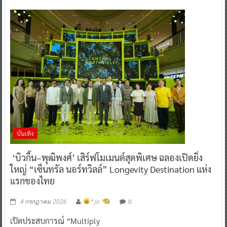
บันเทิง
‘บิวกิ้น–พุฒิพงศ์’ เสิร์ฟโมเมนต์สุดพิเศษ ฉลองเปิดยิ่ง
ใหญ่ “เซ็นทรัล นอร์ทวิลล์” Longevity Destination แห่ง
แรกของไทย
0
4 กรกฎาคม 2026
^ jo ^
เปิดประสบการณ์ “Multiply