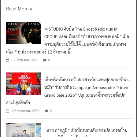
Read More
M STUDIO จับมือ The Ghost Radio และ MI
GROUP ปล่อยทีเซอร์ “คำสารภาพของหมอผี” เมื่อ
ความยุติธรรมใช้ไม่ได้…มนตร์ดำจึงกลายเป็นทาง
เลือก” ทุกโรงภาพยนตร์ 12 สิงหาคมนี้
0
17 มิถุนายน 2026
เซ็นทรัลพัฒนา คว้าสองสาวนักแสดงสุดฮอต “ลีน่า-
หมิว” รับภารกิจ Campaign Ambassador “Grand
Grand Sale 2026” ปลุกเอเนอร์จี้มหกรรมช้อปก
ลางปีสุดคึกคัก
0
29 พฤษภาคม 2026
“มาย ภาคภูมิ” เปิดห้องนอนลับ! ชวนอัปเกรดบ้าน