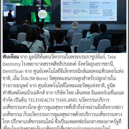
ฟันเทียม
จาก มูลนิธิทันตนวัตกรรมในพระบรมราชูปถัมภ์, Tele
Dentistry โรงพยาบาลสรรพสิทธิประสงค์ จังหวัดอุบลราชธานี,
DentiiScan จาก ศูนย์เทคโนโลยีอิเล็กทรอนิกส์และคอมพิวเตอร์แห่ง
ชาติ, เอ็ม-โบน (M-Bone) วัสดุทดแทนกระดูกสำหรับปลูกถ่ายใน
ร่างกายมนุษย์ จาก ศูนย์เทคโนโลยีโลหะและวัสดุแห่งชาติ, ยูนิต
ทำฟันพลังลมนิวเมติกส์ จาก บริษัท ไทย เด็นทอล อินเตอร์เนชั่นแนล
จำกัด เป็นต้น TELEHEALTH THAILAND: นวัตกรรมบริการ
เภสัชกรรมทางไกล สู่การดูแลสุขภาพที่เข้าถึงง่ายผ่านมือถือจากสภา
เภสัชกรรม กับนวัตกรรมการดูแลสุขภาพด้วยบริการเภสัชกรรมทาง
ไกล ปรึกษาเภสัชกรออนไลน์ ซึ่งเป็นแพลตฟอร์มกลางของภาครัฐที่
เชื่อมโยงประชาชนกับเภสัชกรผู้เชี่ยวชาญผ่านระบบออนไลน์