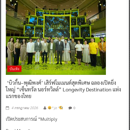
บันเทิง
‘บิวกิ้น–พุฒิพงศ์’ เสิร์ฟโมเมนต์สุดพิเศษ ฉลองเปิดยิ่ง
ใหญ่ “เซ็นทรัล นอร์ทวิลล์” Longevity Destination แห่ง
แรกของไทย
0
4 กรกฎาคม 2026
^ jo ^
เปิดประสบการณ์ “Multiply