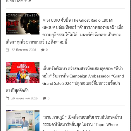
Read More
M STUDIO จับมือ The Ghost Radio และ MI
GROUP ปล่อยทีเซอร์ “คำสารภาพของหมอผี” เมื่อ
ความยุติธรรมใช้ไม่ได้…มนตร์ดำจึงกลายเป็นทาง
เลือก” ทุกโรงภาพยนตร์ 12 สิงหาคมนี้
0
17 มิถุนายน 2026
เซ็นทรัลพัฒนา คว้าสองสาวนักแสดงสุดฮอต “ลีน่า-
หมิว” รับภารกิจ Campaign Ambassador “Grand
Grand Sale 2026” ปลุกเอเนอร์จี้มหกรรมช้อปก
ลางปีสุดคึกคัก
0
29 พฤษภาคม 2026
“มาย ภาคภูมิ” เปิดห้องนอนลับ! ชวนอัปเกรดบ้าน
ธรรมดาให้สมาร์ทขั้นสุด ในงาน “Tapo: Where