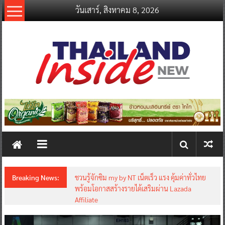
Skip
วันเสาร์, สิงหาคม 8, 2026
to
content
thailandinsidenew.com
Thailand
Inside
New
Breaking News:
ชวนรู้จักซิม my by NT เน็ตเร็ว แรง คุ้มค่าทั่วไทย
พร้อมโอกาสสร้างรายได้เสริมผ่าน Lazada
Affiliate