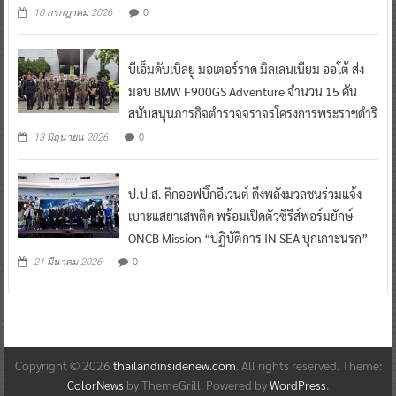
0
10 กรกฎาคม 2026
บีเอ็มดับเบิลยู มอเตอร์ราด มิลเลนเนียม ออโต้ ส่ง
มอบ BMW F900GS Adventure จำนวน 15 คัน
สนับสนุนภารกิจตำรวจจราจรโครงการพระราชดำริ
0
13 มิถุนายน 2026
ป.ป.ส. คิกออฟบิ๊กอีเวนต์ ดึงพลังมวลชนร่วมแจ้ง
เบาะแสยาเสพติด พร้อมเปิดตัวซีรีส์ฟอร์มยักษ์
ONCB Mission “ปฏิบัติการ IN SEA บุกเกาะนรก”
0
21 มีนาคม 2026
Copyright © 2026
thailandinsidenew.com
. All rights reserved. Theme:
ColorNews
by ThemeGrill. Powered by
WordPress
.