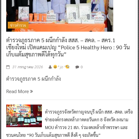
ข่าวตำรวจ
ตำรวจภูธรภาค 5 ผนึกกำลัง สสส. – สคล. – สคร.1
เชียงใหม่ เปิดแคมเปญ “Police 5 Healthy Hero : 90 วัน
เก็บแต้มสุขภาพดีได้ทุกวัน”
0
31 กรกฎาคม 2026
^ jo ^
ตำรวจภูธรภาค 5 ผนึกกำลัง
Read More
ตำรวจภูธรจังหวัดกาญจนบุรี ผนึก สสส.-สคล. เครือ
ข่ายองค์กรงดเหล้าภาคตะวันตก 8 จังหวัด ลงนาม
MOU ตำรวจ 21 สภ. ร่วมงดเหล้าเข้าพรรษา และ
ชวนคนไทย “90 วันเก็บแต้มสุขภาพดี สิ่งดี ๆ จะเกิดขึ้น”