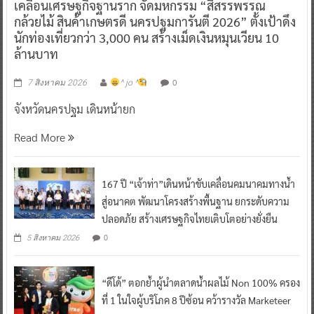
เคลื่อนเศรษฐกิจฐานราก จัดมหกรรม “สีสรรพรรณ
กล้วยไม้ สินค้าเกษตรดี นครปฐมการันตี 2026” ตั้งเป้าดึง
นักท่องเที่ยวกว่า 3,000 คน สร้างเม็ดเงินหมุนเวียน 10
ล้านบาท
0
7 สิงหาคม 2026
^ jo ^
จังหวัดนครปฐม เดินหน้ายก
Read More
167 ปี “เจ้าท่า”เดินหน้าขับเคลื่อนคมนาคมทางน้ำ
สู่อนาคต พัฒนาโครงสร้างพื้นฐาน ยกระดับความ
ปลอดภัย สร้างเศรษฐกิจไทยเติบโตอย่างยั่งยืน
0
5 สิงหาคม 2026
“ดีโด้” ตอกย้ำผู้นำตลาดน้ำผลไม้ Non 100% ครอง
ที่ 1 ในใจผู้บริโภค 8 ปีซ้อน คว้ารางวัล Marketeer