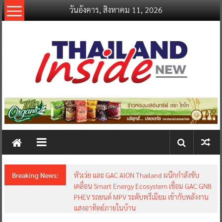
Skip
วันอังคาร, สิงหาคม 11, 2026
to
content
thailandinsidenew.com
Thailand
Inside
New
Breaking News:
หัวเว่ย และ GAC AION Thailand ผนึกกำลังขับ
เคลื่อน Smart Energy Ecosystem เชื่อม GAC GN8
PHEV รถยนต์ MPV ระดับพรีเมียม เข้ากับพลังงาน
แสงอาทิตย์ภายในบ้าน