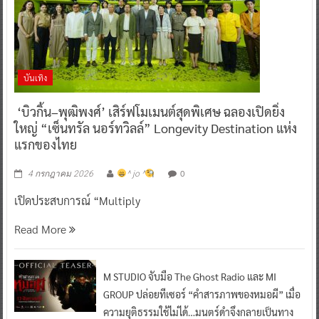
บันเทิง
‘บิวกิ้น–พุฒิพงศ์’ เสิร์ฟโมเมนต์สุดพิเศษ ฉลองเปิดยิ่ง
ใหญ่ “เซ็นทรัล นอร์ทวิลล์” Longevity Destination แห่ง
แรกของไทย
0
4 กรกฎาคม 2026
^ jo ^
เปิดประสบการณ์ “Multiply
Read More
M STUDIO จับมือ The Ghost Radio และ MI
GROUP ปล่อยทีเซอร์ “คำสารภาพของหมอผี” เมื่อ
ความยุติธรรมใช้ไม่ได้…มนตร์ดำจึงกลายเป็นทาง