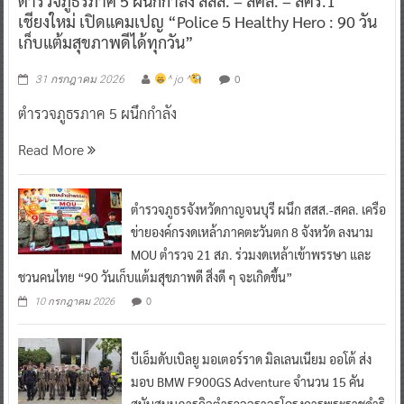
ตำรวจภูธรภาค 5 ผนึกกำลัง สสส. – สคล. – สคร.1
เชียงใหม่ เปิดแคมเปญ “Police 5 Healthy Hero : 90 วัน
เก็บแต้มสุขภาพดีได้ทุกวัน”
0
31 กรกฎาคม 2026
^ jo ^
ตำรวจภูธรภาค 5 ผนึกกำลัง
Read More
ตำรวจภูธรจังหวัดกาญจนบุรี ผนึก สสส.-สคล. เครือ
ข่ายองค์กรงดเหล้าภาคตะวันตก 8 จังหวัด ลงนาม
MOU ตำรวจ 21 สภ. ร่วมงดเหล้าเข้าพรรษา และ
ชวนคนไทย “90 วันเก็บแต้มสุขภาพดี สิ่งดี ๆ จะเกิดขึ้น”
0
10 กรกฎาคม 2026
บีเอ็มดับเบิลยู มอเตอร์ราด มิลเลนเนียม ออโต้ ส่ง
มอบ BMW F900GS Adventure จำนวน 15 คัน
สนับสนุนภารกิจตำรวจจราจรโครงการพระราชดำริ