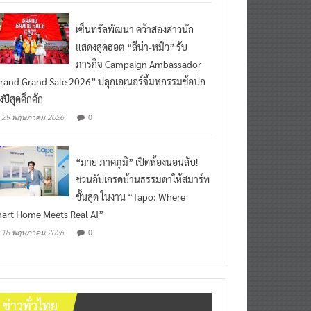
เซ็นทรัลพัฒนา คว้าสองสาวนัก
แสดงสุดฮอต “ลีน่า-หมิว” รับ
ภารกิจ Campaign Ambassador
rand Grand Sale 2026” ปลุกเอเนอร์จี้มหกรรมช้อปก
งปีสุดคึกคัก
0
29 พฤษภาคม 2026
“มาย ภาคภูมิ” เปิดห้องนอนลับ!
ชวนอัปเกรดบ้านธรรมดาให้สมาร์ท
ขั้นสุด ในงาน “Tapo: Where
art Home Meets Real AI”
0
18 พฤษภาคม 2026
ข่าวทั่วไทย