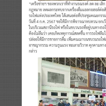
“เครือข่ายฯ ของพวกเราที่ทำงานรณรงค์ ลด ละ เลิก กา
กฎหมาย ลดผลกระทบจากเครื่องดื่มแอลกอฮอล์ต่อสังคมม
รถไฟแห่งประเทศไทย ได้เสนอต่อที่ประชุมคณะกรรมการ
วันที่ 4 ก.ค. 2567 ขอให้มีการพิจารณาทบทวน ยกเว้
ในบริเวณสถานีรถไฟ หรือในขบวนรถที่อยู่บนทางรถไฟ เ
ต้องไม่ลืมว่า เคยเกิดเหตุการณ์สลดขึ้น การรถไฟลืมไ
ปล่อยให้มีการขายการดื่ม เพิ่มคนเมาบนขบวนรถไฟแ
อาชญากรรม ความรุนแรง ทะเลาะวิวาท คุกคามทางเ
กล่าว