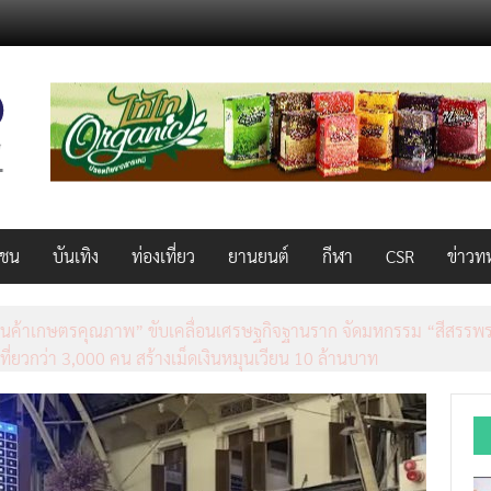
วชน
บันเทิง
ท่องเที่ยว
ยานยนต์
กีฬา
CSR
ข่าวท
็ว แรง คุ้มค่าทั่วไทยพร้อมโอกาสสร้างรายได้เสริมผ่าน Lazada Affiliate