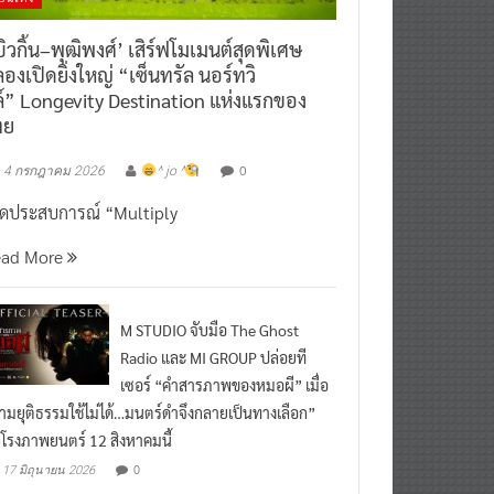
ิวกิ้น–พุฒิพงศ์’ เสิร์ฟโมเมนต์สุดพิเศษ
องเปิดยิ่งใหญ่ “เซ็นทรัล นอร์ทวิ
์” Longevity Destination แห่งแรกของ
ทย
0
4 กรกฎาคม 2026
^ jo ^
ิดประสบการณ์ “Multiply
ead More
M STUDIO จับมือ The Ghost
Radio และ MI GROUP ปล่อยที
เซอร์ “คำสารภาพของหมอผี” เมื่อ
ามยุติธรรมใช้ไม่ได้…มนตร์ดำจึงกลายเป็นทางเลือก”
กโรงภาพยนตร์ 12 สิงหาคมนี้
0
17 มิถุนายน 2026