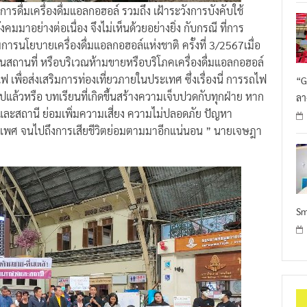
รดื่มเครื่องดื่มแอลกอฮอล์ รวมถึง เฝ้าระวังการบังคับใช้
าอย่างต่อเนื่อง จึงไม่เห็นด้วยอย่างยิ่ง กับกรณี ที่การ
นโยบายเครื่องดื่มแอลกอฮอล์แห่งชาติ ครั้งที่ 3/2567เมื่อ
นสถานที่ หรือบริเวณห้ามขายหรือบริโภคเครื่องดื่มแอลกอฮอล์
พื่อส่งเสริมการท่องเที่ยวภายในประเทศ ซึ่งเรื่องนี่ การรถไฟ
“G
ปแล้วหรือ บทเรียนที่เกิดขึ้นสร้างความเจ็บปวดกับทุกฝ่าย หาก
ลา
ละสถานี ย่อมเพิ่มความเสี่ยง ความไม่ปลอดภัย ปัญหา
พศ จนไปถึงการเสียชีวิตย่อมตามมาอีกแน่นอน ” นายเจษฎา
Sm