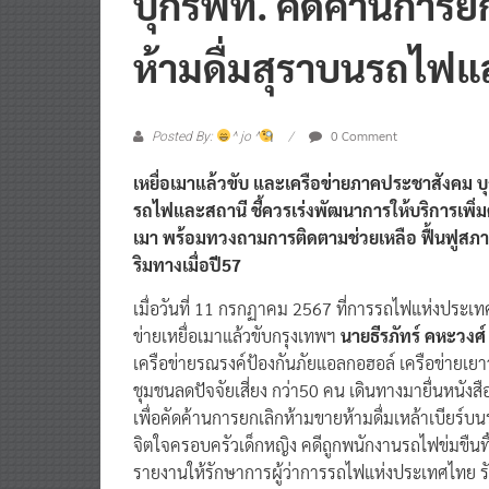
ห้ามดื่มสุราบนรถไฟแ
0 Comment
Posted By:
^ jo ^
เหยื่อเมาแล้วขับ และเครือข่ายภาคประชาสังคม 
รถไฟและสถานี ชี้ควรเร่งพัฒนาการให้บริการเพิ
เมา พร้อมทวงถามการติดตามช่วยเหลือ ฟื้นฟูสภา
ริมทางเมื่อปี57
เมื่อวันที่ 11 กรกฏาคม 2567 ที่การรถไฟแห่งประเ
ข่ายเหยื่อเมาแล้วขับกรุงเทพฯ
นายธีรภัทร์ คหะวงศ์
เครือข่ายรณรงค์ป้องกันภัยแอลกอฮอล์ เครือข่ายเยา
ชุมชนลดปัจจัยเสี่ยง กว่า50 คน เดินทางมายื่นหนังส
เพื่อคัดค้านการยกเลิกห้ามขายห้ามดื่มเหล้าเบีย
จิตใจครอบครัวเด็กหญิง คดีถูกพนักงานรถไฟข่มขืนทิ้
รายงานให้รักษาการผู้ว่าการรถไฟแห่งประเทศไทย 