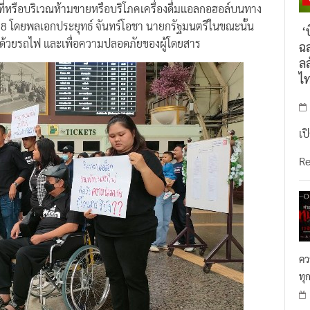
58 โดยพลเอกประยุทธ์ จันทร์โอชา นายกรัฐมนตรีในขณะนั้น
‘บ
งด้วยรถไฟ และเพื่อความปลอดภัยของผู้โดยสาร
ฉล
ลล
ไ
เป
R
คว
ทุ