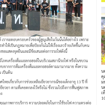
้ เราจะตอบครอบครัวของผู้สูญเสียในวันนั้นได้อย่างไร เพราะ
ทำให้เป็นกฎหมายเพื่อป้องกันไม่ให้เรื่องเลวร้ายเกิดขึ้นกับคน
ฯจึงขอแสดงจุดยืนและมีข้อเสนอต่อการรถไฟดังนี้
ริโภคเครื่องดื่มแอลกอฮอล์ในบริเวณสถานีรถไฟ หรือในขบวน
ทบจากการดื่มเครื่องดื่มแอลกอฮอล์ตามมามากมาย ทั้งความ
น
 เป็นต้น
ค
ม
เกี่ยวกับการช่วยเหลือเยียวยากรณีของเด็กอายุ 13 ปี ที่
นค
 เยียวยา ตามที่เคยตกลงไว้หรือไม่ ซึ่งรวมไปถึงการฟื้นฟูสภาพ
เท
าง
1
นาคุณภาพการบริการ ความปลอดภัยในการใช้รถไฟ ความตรงต่อ