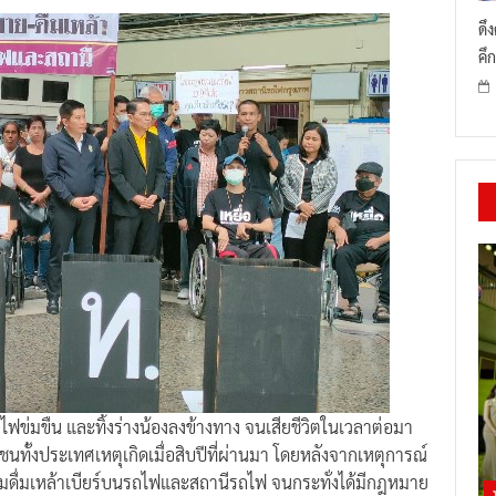
ดึ
คึก
ฟข่มขืน และทิ้งร่างน้องลงข้างทาง จนเสียชีวิตในเวลาต่อมา
ทั้งประเทศเหตุเกิดเมื่อสิบปีที่ผ่านมา โดยหลังจากเหตุการณ์
ามดื่มเหล้าเบียร์บนรถไฟและสถานีรถไฟ จนกระทั่งได้มีกฎหมาย
ี่หรือบริเวณห้ามขายหรือบริโภคเครื่องดื่มแอลกอฮอล์บนทาง