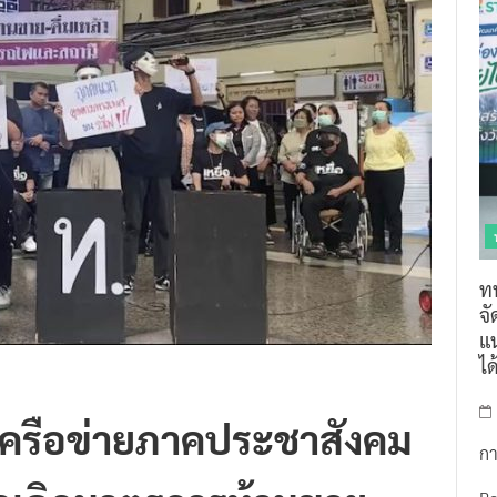
ท
จ
แน
ไ
ะเครือข่ายภาคประชาสังคม
กา
ยกเลิกมาตรการห้ามขาย
R