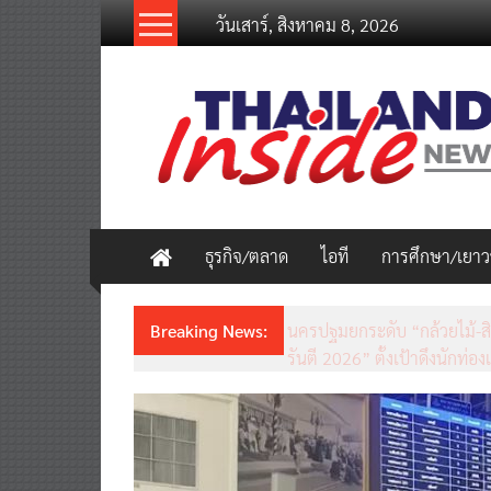
Skip
วันเสาร์, สิงหาคม 8, 2026
to
content
thailandinsidenew.com
Thailand
Inside
New
ธุรกิจ/ตลาด
ไอที
การศึกษา/เยา
Breaking News:
ชวนรู้จักซิม my by NT เน็ตเร