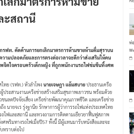
ละสถานี
ท่
บุกรฟท. คัดค้านการยกเลิกมาตรการห้ามขายห้ามดื่มสุราบน
We
่มความปลอดภัยและการตรงต่อเวลาจะดีกว่าส่งเสริมให้คน
พจิตใจครอบครัวเด็กหญิง ที่ถูกพนักงานรถไฟข่มขืนทิ้งศพ
ทศไทย (รฟท.) หัวลำโพง
นายเจษฎา แย้มสบาย
ประธานเครือ
ผู้ประสานงานเครือข่ายสร้างเสริมสุขภาพเยาวชน พร้อมด้วย
วชนลดปัจจัยเสี่ยง เครือข่ายพัฒนาคุณภาพชีวิต และเครือข่าย
ือถึง นายจเร รุ่งฐานีย รักษาการผู้ว่าการรถไฟแห่งประเทศไทย
ร์บนรถไฟและสถานี และทวงถามการติดตามเยียวยาฟื้นฟูสภาพ
งศพริมทางรถไฟเมื่อปี57 ทั้งนี้ มีผู้แทนมารับหนังสือและจะ
รับทราบต่อไป