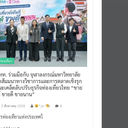
ท่องเที่ยว
ทท. ร่วมมือกับ จุฬาลงกรณ์มหาวิทยาลัย
ัดสัมมนาทางวิชาการและการตลาดเชิงรุก
ะเคล็ดลับปรับธุรกิจท่องเที่ยวไทย “ขาย
ด้ ขายดี ขายนาน”
0
5 สิงหาคม 2026
^ jo ^
รท่องเที่ยวแห่งประเทศไ
ead More