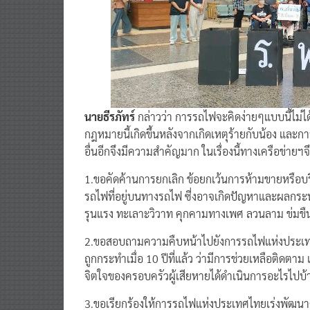
นายธีรภัทร์
กล่าวว่า การรถไฟจะคิดง่ายๆแบบนี้ไม่ได
กฎหมายนี้เกิดขึ้นหลังจากเกิดเหตุร้ายกับน้อง และการ
อื่นอีกจึงมีความสำคัญมาก ในเรื่องนี้ทางเครือข่าย
1.ขอคัดค้านการยกเลิก ข้อยกเว้นการห้ามขายหรือบ
รถไฟที่อยู่บนทางรถไฟ ซี่งอาจเกิดปัญหาและผลกระ
รุนแรง ทะเลาะวิวาท คุกคามทางเพศ ลวนลาม ข่มขืน
2.ขอสอบถามความคืบหน้าไปยังการรถไฟแห่งประเทศไทย
ถูกกระทำเมื่อ 10 ปีที่แล้ว ว่ามีการช่วยเหลือติดตาม
จิตใจของครอบครัวผู้เสียหายได้ดำเนินการอะไรไปบ้
3.ขอเรียกร้องให้การรถไฟแห่งประเทศไทยเร่งพัฒ