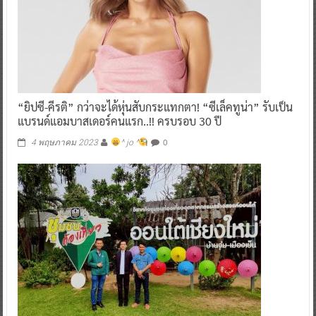
“ยิปซี-คีรติ” กว่าจะได้หุ่นสับกระแทกตา! “ซีเล็คทูน่า” รับเป็น
แบรนด์แอมบาสเดอร์คนแรก..!! ครบรอบ 30 ปี
0
4 พฤษภาคม 2023
^ jo ^