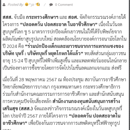
0 Comment
Posted By:
^ jo ^
สสส.
จับมือ
กระทรวงศึกษาฯ
และ
สอศ.
จัดกิจกรรมรณรงค์ภายใต้
โครงการ
“ปลอดควัน ปอดสะอาด ในอาชีวศึกษา”
เนื่องในวันงด
สูบบุหรี่โลก ชู 5 มาตรการปกป้องเด็กเยาวชนไม่ให้ได้รับพิษภัยจาก
ผลิตภัณฑ์ยาสูบรูปแบบใหม่ สอดคล้องนโยบายองค์การอนามัยโลกใน
ปี 2024 คือ
“ร่วมปกป้องเด็กและเยาวชนจากการแทรกแซงของ
บริษัท บุหรี่ : บริษัทบุหรี่ หยุดโกหกได้แล้ว”
พบสัดส่วนกลุ่มเยาวชน
อายุ 15-24 ปี สุบบุหรี่ไฟฟ้าเพิ่มสูงขึ้น และแพลตฟอร์มออนไลน์กลาย
เป็นช่องทางการซื้อขายโดยการจัดโปรโมชั่นลดแลกแจกแถม ส่งฟรี
เมื่อวันที่ 28 พฤษภาคม 2567 ณ ห้องประชุม สถาบันการอาชีวศึกษา
วิทยาลัยพณิชยการบางนา กรุงเทพมหานคร กระทรวงศึกษาธิการ
ร่วมกับสํานักงานคณะกรรมการการอาชีวศึกษา และสํานักสนับสนุน
การควบคุมปัจจัยเสี่ยงหลัก
สํานักงานกองทุนสนับสนุนการสร้าง
เสริมสุข (สสส.)
จัดแถลงข่าวกิจกรรมรณรงค์เนื่องในวันงดสูบบุหรี่
โลก ประจำปี 2567 ภายใต้โครงการ
“ปลอดควัน ปอดสะอาดใน
อาชีวศึกษา”
เพื่อป้องกันเยาวชนจากการเสพติดบุหรี่ไฟฟ้าทุกรูป