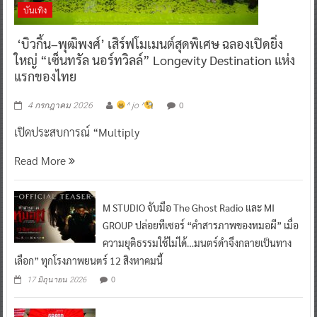
บันเทิง
‘บิวกิ้น–พุฒิพงศ์’ เสิร์ฟโมเมนต์สุดพิเศษ ฉลองเปิดยิ่ง
ใหญ่ “เซ็นทรัล นอร์ทวิลล์” Longevity Destination แห่ง
แรกของไทย
0
4 กรกฎาคม 2026
^ jo ^
เปิดประสบการณ์ “Multiply
Read More
M STUDIO จับมือ The Ghost Radio และ MI
GROUP ปล่อยทีเซอร์ “คำสารภาพของหมอผี” เมื่อ
ความยุติธรรมใช้ไม่ได้…มนตร์ดำจึงกลายเป็นทาง
เลือก” ทุกโรงภาพยนตร์ 12 สิงหาคมนี้
0
17 มิถุนายน 2026