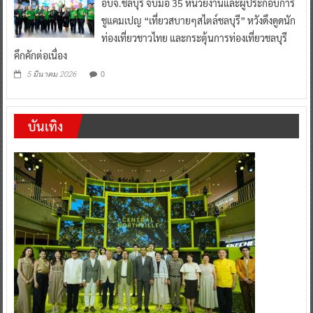
อบจ.ชลบุรี จับมือ 35 หน่วยงานและผู้ประกอบการ
ชูแคมเปญ “เที่ยวสบายๆสไตล์ชลบุรี” หวังดึงดูดนัก
ท่องเที่ยวชาวไทย และกระตุ้นการท่องเที่ยวชลบุรี
คึกคักต่อเนื่อง
0
5 มีนาคม 2026
บันเทิง