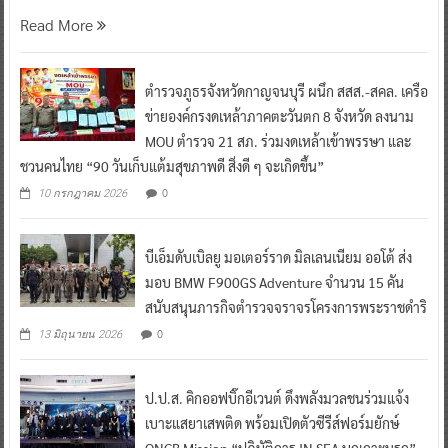
ตำรวจภูธรภาค 5 ผนึกกำลัง
Read More
ตำรวจภูธรจังหวัดกาญจนบุรี ผนึก สสส.-สคล. เครือ
ข่ายองค์กรงดเหล้าภาคตะวันตก 8 จังหวัด ลงนาม
MOU ตำรวจ 21 สภ. ร่วมงดเหล้าเข้าพรรษา และ
ชวนคนไทย “90 วันเก็บแต้มสุขภาพดี สิ่งดี ๆ จะเกิดขึ้น”
0
10 กรกฎาคม 2026
บีเอ็มดับเบิลยู มอเตอร์ราด มิลเลนเนียม ออโต้ ส่ง
มอบ BMW F900GS Adventure จำนวน 15 คัน
สนับสนุนภารกิจตำรวจจราจรโครงการพระราชดำริ
0
13 มิถุนายน 2026
ป.ป.ส. คิกออฟบิ๊กอีเวนต์ ดึงพลังมวลชนร่วมแจ้ง
เบาะแสยาเสพติด พร้อมเปิดตัวซีรีส์ฟอร์มยักษ์