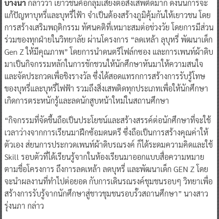
นางสาวรุ่งนภา ปุณยานุเดช ผู้อำนวยการวิทยาลัยพณิชยการ
บางนา
กล่าวว่า เยาวชนคือกลุ่มเสี่ยงต่อสิ่งเสพติดมาก ดังนั้นการจะ
แก้ปัญหาบุหรี่และบุหรี่ไฟ้า จำเป็นต้องสร้างภูมิคุ้มกันให้เยาวชน โดย
การสร้างเสริมพฤติกรรม ทัศนคติที่เหมาะสมต่อช่วงวัย โดยการมีส่วน
ร่วมของทุกฝ่ายในวิทยาลัย ผ่านโครงการ “ลดเหล้า ลุบุหรี่ พัฒนาเด็ก
Gen Z ให้มีคุณภาพ” โดยการนำดนตรีโฟล์กซอง และการเพนท์ผ้าดิบ
มาเป็นกิจกรรมหลักในการชักชวนให้นักศึกษาหันมาให้ความสนใจ
และจัดประกวดเพื่อชิงรางวัล ซึ่งได้สอดแทรกการสร้างการรับรู้โทษ
ของบุหรี่และบุหรี่ไฟฟ้า รวมถึงสิ่งเสพติดทุกประเภทเพื่อให้นักศึกษา
เกิดการตระหนักรู้และลดนักสูบหน้าใหม่ในสถานศึกษา
“กิจกรรมที่จัดขึ้นถือเป็นประโยชน์และสร้างสรรค์ต่อนักศึกษาที่จะใช้
เวลาว่างจากการเรียนมาฝึกซ้อมดนตรี ซึ่งถือเป็นการสร้างคุณค่าให้
ตัวเอง ส่ยนการประกวดเพนท์ผ้าดิบรณรงค์ ก็ได้ระดมความคิดและใช้
Skill รอบตัวที่ได้เรียนรู้จากในห้องเรียนมาออกแบบสื่อความหมาย
ตามชื่อโครงการ ถึงการลดเหล้า ลดบุหรี่ และพัฒนาเด็ก GEN Z โดย
จะนำผลงานที่ทำไปต่อยอด กับการเดินรณรงค์ชุมชนรอบๆ วิทยาเพื่อ
สร้างการรับรู้จากนักศึกษาสู่ชาวชุมชนรอบรั้วสถานศึกษา” นางสาว
รุ่งนภา กล่าว​​​