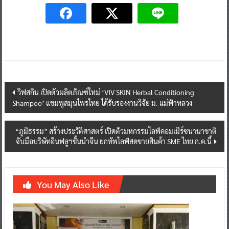
Post
วิฟสกิน เปิดตัวผลิตภัณฑ์ใหม่ ‘VIV SKIN Herbal Conditioning
Shampoo’ แชมพูสมุนไพรไทย ได้รับรองงานวิจัย ม. แม่ฟ้าหลวง
navigation
“ภูมิธรรม” สร้างประวัติศาสตร์ เปิดตัวมหกรรมไลฟ์คอมเมิร์ซนานาชาติ
จับมือบริษัทอินฟลูฯชั้นนำจีน ยกทัพไลฟ์สดขายสินค้า SME ไทย ก.ค.นี้
You May Also Like