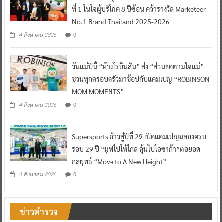
“ดีโด้” ตอกย้ำผู้นำตลาดน้ำผลไม้ Non 100% ครอง
ที่ 1 ในใจผู้บริโภค 8 ปีซ้อน คว้ารางวัล Marketeer
No.1 Brand Thailand 2025-2026
0
4 สิงหาคม 2026
วันแม่ปีนี้ “ห้างโรบินสัน” ส่ง “ส่วนลดตามใจแม่”
ชวนทุกครอบครัวมาช้อปกับแคมเปญ “ROBINSON
MOM MOMENTS”
0
4 สิงหาคม 2026
Supersports ก้าวสู่ปีที่ 29 เปิดแคมเปญฉลองครบ
รอบ 29 ปี “มูฟไปให้ไกล ลุ้นไปโอซาก้า”ต่อยอด
กลยุทธ์ “Move to A New Height”
0
4 สิงหาคม 2026