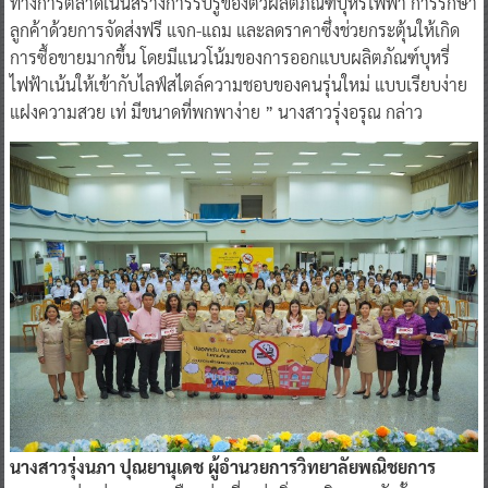
ทางการตลาดเน้นสร้างการรับรู้ของตัวผลิตภัณฑ์บุหรี่ไฟฟ้า การรักษา
ลูกค้าด้วยการจัดส่งฟรี แจก-แถม และลดราคาซึ่งช่วยกระตุ้นให้เกิด
การซื้อขายมากขึ้น โดยมีแนวโน้มของการออกแบบผลิตภัณฑ์บุหรี่
ไฟฟ้าเน้นให้เข้ากับไลฟ์สไตล์ความชอบของคนรุ่นใหม่ แบบเรียบง่าย
แฝงความสวย เท่ มีขนาดที่พกพาง่าย ” นางสาวรุ่งอรุณ กล่าว