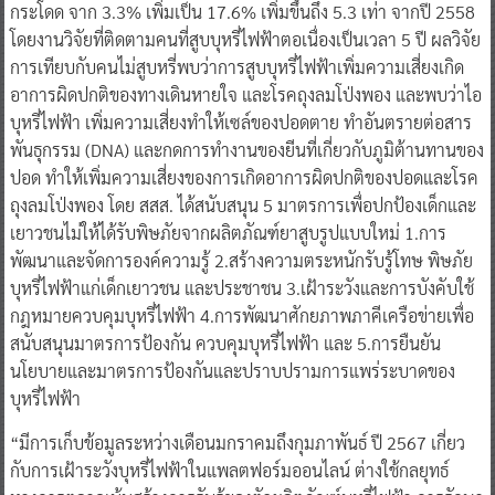
2565 พบว่า การสูบบุหรี่ไฟฟ้าของเด็กและเยาวชนเพิ่มสูงขึ้นก้าว
กระโดด จาก 3.3% เพิ่มเป็น 17.6% เพิ่มขึ้นถึง 5.3 เท่า จากปี 2558
โดยงานวิจัยที่ติดตามคนที่สูบบุหรี่ไฟฟ้าตอเนื่องเป็นเวลา 5 ปี ผลวิจัย
การเทียบกับคนไม่สูบหรี่พบว่าการสูบบุหรี่ไฟฟ้าเพิ่มความเสี่ยงเกิด
อาการผิดปกติของทางเดินหายใจ และโรคถุงลมโป่งพอง และพบว่าไอ
บุหรี่ไฟฟ้า เพิ่มความเสี่ยงทำให้เซล์ของปอดตาย ทำอันตรายต่อสาร
พันธุกรรม (DNA) และกดการทำงานของยีนที่เกี่ยวกับภูมิต้านทานของ
ปอด ทำให้เพิ่มความเสี่ยงของการเกิดอาการผิดปกติของปอดและโรค
ถุงลมโป่งพอง โดย สสส. ได้สนับสนุน 5 มาตรการเพื่อปกป้องเด็กและ
เยาวชนไม่ให้ได้รับพิษภัยจากผลิตภัณฑ์ยาสูบรูปแบบใหม่ 1.การ
พัฒนาและจัดการองค์ความรู้ 2.สร้างความตระหนักรับรู้โทษ พิษภัย
บุหรี่ไฟฟ้าแก่เด็กเยาวชน และประชาชน 3.เฝ้าระวังและการบังคับใช้
กฎหมายควบคุมบุหรี่ไฟฟ้า 4.การพัฒนาศักยภาพภาคีเครือข่ายเพื่อ
สนับสนุนมาตรการป้องกัน ควบคุมบุหรี่ไฟฟ้า และ 5.การยืนยัน
นโยบายและมาตรการป้องกันและปราบปรามการแพร่ระบาดของ
บุหรี่ไฟฟ้า
“มีการเก็บข้อมูลระหว่างเดือนมกราคมถึงกุมภาพันธ์ ปี 2567 เกี่ยว
กับการเฝ้าระวังบุหรี่ไฟฟ้าในแพลตฟอร์มออนไลน์ ต่างใช้กลยุทธ์