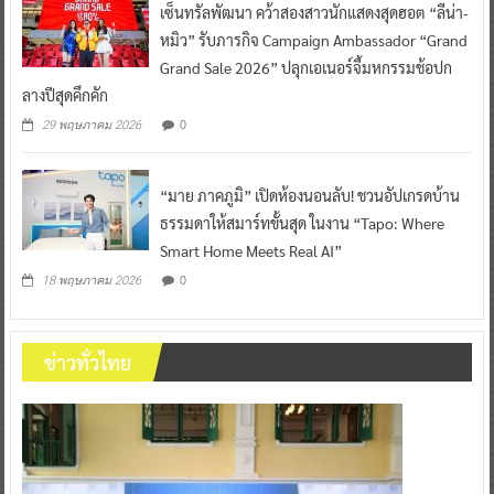
เซ็นทรัลพัฒนา คว้าสองสาวนักแสดงสุดฮอต “ลีน่า-
หมิว” รับภารกิจ Campaign Ambassador “Grand
Grand Sale 2026” ปลุกเอเนอร์จี้มหกรรมช้อปก
ลางปีสุดคึกคัก
0
29 พฤษภาคม 2026
“มาย ภาคภูมิ” เปิดห้องนอนลับ! ชวนอัปเกรดบ้าน
ธรรมดาให้สมาร์ทขั้นสุด ในงาน “Tapo: Where
Smart Home Meets Real AI”
0
18 พฤษภาคม 2026
ข่าวทั่วไทย