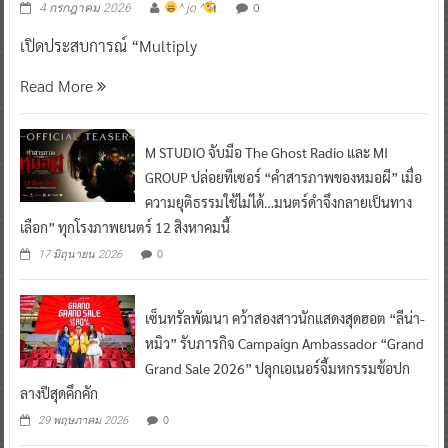
0
4 กรกฎาคม 2026
^ jo ^
เปิดประสบการณ์ “Multiply
Read More
M STUDIO จับมือ The Ghost Radio และ MI
GROUP ปล่อยทีเซอร์ “คำสารภาพของหมอผี” เมื่อ
ความยุติธรรมใช้ไม่ได้…มนตร์ดำจึงกลายเป็นทาง
เลือก” ทุกโรงภาพยนตร์ 12 สิงหาคมนี้
0
17 มิถุนายน 2026
เซ็นทรัลพัฒนา คว้าสองสาวนักแสดงสุดฮอต “ลีน่า-
หมิว” รับภารกิจ Campaign Ambassador “Grand
Grand Sale 2026” ปลุกเอเนอร์จี้มหกรรมช้อปก
ลางปีสุดคึกคัก
0
29 พฤษภาคม 2026