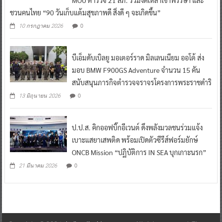
ชวนคนไทย “90 วันเก็บแต้มสุขภาพดี สิ่งดี ๆ จะเกิดขึ้น”
0
10 กรกฎาคม 2026
บีเอ็มดับเบิลยู มอเตอร์ราด มิลเลนเนียม ออโต้ ส่ง
มอบ BMW F900GS Adventure จำนวน 15 คัน
สนับสนุนภารกิจตำรวจจราจรโครงการพระราชดำริ
0
13 มิถุนายน 2026
ป.ป.ส. คิกออฟบิ๊กอีเวนต์ ดึงพลังมวลชนร่วมแจ้ง
เบาะแสยาเสพติด พร้อมเปิดตัวซีรีส์ฟอร์มยักษ์
ONCB Mission “ปฏิบัติการ IN SEA บุกเกาะนรก”
0
21 มีนาคม 2026