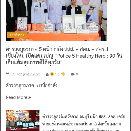
ข่าวตำรวจ
ตำรวจภูธรภาค 5 ผนึกกำลัง สสส. – สคล. – สคร.1
เชียงใหม่ เปิดแคมเปญ “Police 5 Healthy Hero : 90 วัน
เก็บแต้มสุขภาพดีได้ทุกวัน”
0
31 กรกฎาคม 2026
^ jo ^
ตำรวจภูธรภาค 5 ผนึกกำลัง
Read More
ตำรวจภูธรจังหวัดกาญจนบุรี ผนึก สสส.-สคล. เครือ
ข่ายองค์กรงดเหล้าภาคตะวันตก 8 จังหวัด ลงนาม
MOU ตำรวจ 21 สภ. ร่วมงดเหล้าเข้าพรรษา และ