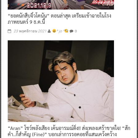
“ยอดนักสืบจิ๋วโคนัน” ตอนล่าสุด เตรียมเข้าฉายในโรง
ภาพยนตร์ 9 ธ.ค.นี้
0
23 พฤศจิกายน 2021
^ jo ^
“Aran” โชว์พลังเสียง เค้นอารมณ์ดิ่ง!! ส่งเพลงเศร้าขาดใจ! “สัก
คำ..ก็สำคัญ (Fine)” บอกเล่าการรอคอยที่แสนเคว้งคว้าง