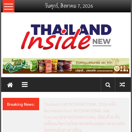
Skip
วันศุกร์, สิงหาคม 7, 2026
to
content
thailandinsidenew.com
Thailand
Inside
New
Breaking News:
Thailand LAB INTERNATIONAL 2026 ผนึก
Bio+HealthTech INTERNATIONAL และ
FutureCHEM INTERNATIONAL เปิดเวที AI ขับ
เคลื่อนนวัตกรรมวิทยาศาสตร์และสุขภาพ ยกระดับ
ไทยสู่ศูนย์กลางอาเซียน