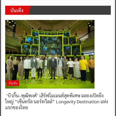
บันเทิง
บันเทิง
‘บิวกิ้น–พุฒิพงศ์’ เสิร์ฟโมเมนต์สุดพิเศษ ฉลองเปิดยิ่ง
ใหญ่ “เซ็นทรัล นอร์ทวิลล์” Longevity Destination แห่ง
แรกของไทย