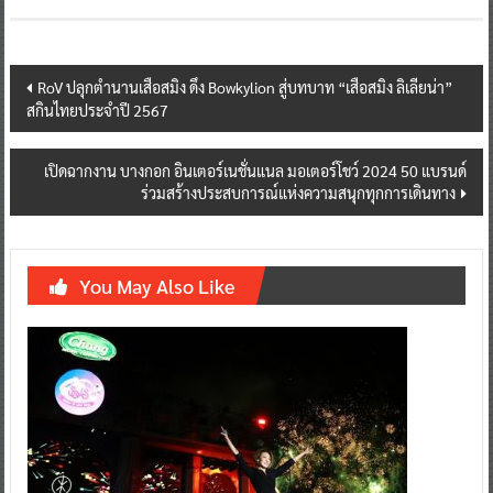
Post
RoV ปลุกตำนานเสือสมิง ดึง Bowkylion สู่บทบาท “เสือสมิง ลิเลียน่า”
สกินไทยประจำปี 2567
navigation
เปิดฉากงาน บางกอก อินเตอร์เนชั่นแนล มอเตอร์โชว์ 2024 50 แบรนด์
ร่วมสร้างประสบการณ์แห่งความสนุกทุกการเดินทาง
You May Also Like