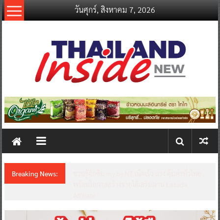
Skip
วันศุกร์, สิงหาคม 7, 2026
to
content
thailandinsidenew.com
Thailand
Inside
New
Breaking News:
ชวนรู้จักซิม my by NT เน็ตเร็ว แรง คุ้มค่าทั่วไทย
พร้อมโอกาสสร้างรายได้เสริมผ่าน Lazada
Affiliate