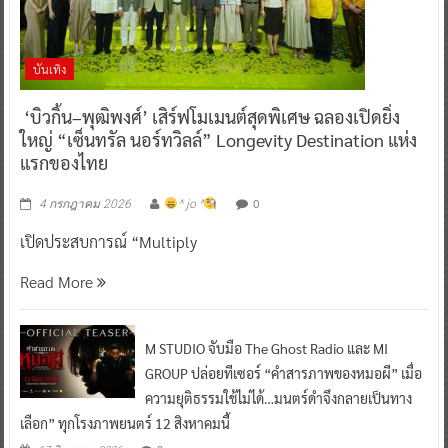
บันเทิง
‘บิวกิ้น–พุฒิพงศ์’ เสิร์ฟโมเมนต์สุดพิเศษ ฉลองเปิดยิ่ง
ใหญ่ “เซ็นทรัล นอร์ทวิลล์” Longevity Destination แห่ง
แรกของไทย
0
4 กรกฎาคม 2026
^ jo ^
เปิดประสบการณ์ “Multiply
Read More
M STUDIO จับมือ The Ghost Radio และ MI
GROUP ปล่อยทีเซอร์ “คำสารภาพของหมอผี” เมื่อ
ความยุติธรรมใช้ไม่ได้…มนตร์ดำจึงกลายเป็นทาง
เลือก” ทุกโรงภาพยนตร์ 12 สิงหาคมนี้