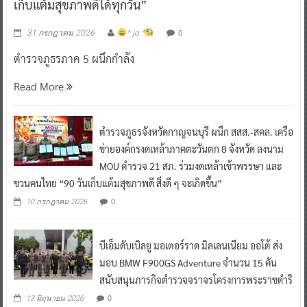
เก็บแต้มสุขภาพดีได้ทุกวัน”
0
31 กรกฎาคม 2026
^ jo ^
ตำรวจภูธรภาค 5 ผนึกกำลัง
Read More
ตำรวจภูธรจังหวัดกาญจนบุรี ผนึก สสส.-สคล. เครือ
ข่ายองค์กรงดเหล้าภาคตะวันตก 8 จังหวัด ลงนาม
MOU ตำรวจ 21 สภ. ร่วมงดเหล้าเข้าพรรษา และ
ชวนคนไทย “90 วันเก็บแต้มสุขภาพดี สิ่งดี ๆ จะเกิดขึ้น”
0
10 กรกฎาคม 2026
บีเอ็มดับเบิลยู มอเตอร์ราด มิลเลนเนียม ออโต้ ส่ง
มอบ BMW F900GS Adventure จำนวน 15 คัน
สนับสนุนภารกิจตำรวจจราจรโครงการพระราชดำริ
0
13 มิถุนายน 2026