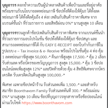
บุญถาวร
ตอกย้ำความเป็นผู้นำตลาดสินค้าเพื่อบ้านและที่อยู่อาศัย
พร้อมขานรับนโยบายลดหย่อนภาษี ช้อปทั้งทีต้องให้คุ้ม!! ได้ทั้งลด
หย่อนภาษี ได้ทั้งดีลคุ้มถึง 4 ต่อ! เพลินกับสินค้าราคาพิเศษ จาก
แบรนด์ชั้นนำ ที่ร่วมรายการ และสิทธิผ่อน 0%* นานสูงสุด 10 เดือน
บุญถาวร
ชวนลูกค้าช้อปเพลินกับสินค้าราคาพิเศษ จากแบรนด์ชั้นนำ
ที่ร่วมรายการมอบโปรโมชั่น ช้อปทั้งทีต้องให้คุ้ม!! ช้อปสนุก และ
สามารถลดหย่อนภาษีได้ กับ EASY E-RECEIPT ออกใบกำกับภาษีใน
รูปแบบ e – Tax invoice & e- Receive พร้อมโปรโมชั่นคุ้ม 4 ต่อ คุ้ม
1 ลดหย่อนภาษีสูงสุด 50,000.-* คืนภาษีสูงสุด 17,500.-* คุ้ม 2 เลือก
รับส่วนลด หรือบัตรของขวัญบุญถาวร สูงสุด 15,000.-* คุ้ม 3 ช้อปอ
อนไลน์ลดเพิ่มสูงสุด 12%* และปิดท้ายด้วย คุ้ม 4 สิทธิพิเศษจากบัตร
เครดิต รับเครดิตเงินคืนสูงสุด 100,000.-*
พิเศษ! เฉพาะช้อปหน้าร้าน รับส่วนลดเพิ่ม 1,500.-* และสำหรับ
สมาชิก Boonthavorn Family รับส่วนลดทันที 300.-* พร้อมผ่อน
0%* นานสูงสุด 10 เดือน ช้อปที่บุญถาวรทุกสาขาหรือช้อปออนไลน์
ผ่านเว็บไซต์
https://www.boonthavorn.com