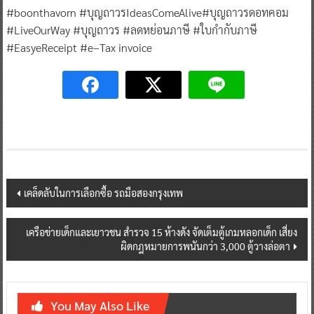
#boonthavorn #บุญถาวรIdeasComeAlive#บุญถาวรดอทคอม
#LiveOurWay #บุญถาวร #ลดหย่อนภาษี #ใบกำกับภาษี
#EasyeReceipt #e–Tax invoice
Post
เคล็ดลับในการเลือกซื้อ รถมือสองกรุงเทพ
navigation
เครือข่ายเด็กและเยาวชน สำรวจ 15 ห้างดัง จัดเต็มตู้เกมหลอกเด็ก เสี่ยง
ผิดกฎหมายการพนันกว่า 3,000 ตู้วางล่อตา
You May Also Like