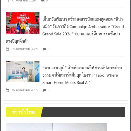
0
17 มิถุนายน 2026
เซ็นทรัลพัฒนา คว้าสองสาวนักแสดงสุดฮอต “ลีน่า-
หมิว” รับภารกิจ Campaign Ambassador “Grand
Grand Sale 2026” ปลุกเอเนอร์จี้มหกรรมช้อปก
ลางปีสุดคึกคัก
0
29 พฤษภาคม 2026
“มาย ภาคภูมิ” เปิดห้องนอนลับ! ชวนอัปเกรดบ้าน
ธรรมดาให้สมาร์ทขั้นสุด ในงาน “Tapo: Where
Smart Home Meets Real AI”
0
18 พฤษภาคม 2026
ข่าวทั่วไทย