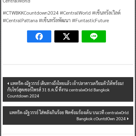
CentralWorld
#CTWBKKCountdown2024 #CentralWorld #เซ็นทรัลเวิลด์
#CentralPattana #เซ็นทรัลพัฒนา #FuntasticFuture
Post
แพทริค-ณัฐวรรธ์ เดินทางถึงไทยแล้ว เจ้าปลาดาวเตรียมตัวให้พร้อม!
กับโชว์สุดเซอร์ไพรส์ 31 ธ.ค.นี้ ที่งาน centralwOrld Bangkok
navigation
Countdown 2024
แพทริค-ณัฐวรรธ์ ใส่พลังเกินร้อย ฟิตซ้อมร้องเต้น บนเวที centralwOrld
Bangkok cOuntdOwn 2024