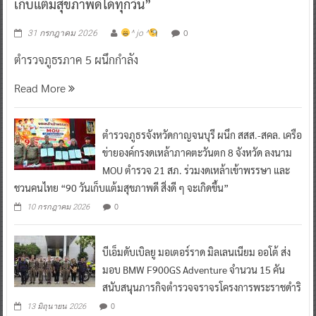
เก็บแต้มสุขภาพดีได้ทุกวัน”
0
31 กรกฎาคม 2026
^ jo ^
ตำรวจภูธรภาค 5 ผนึกกำลัง
Read More
ตำรวจภูธรจังหวัดกาญจนบุรี ผนึก สสส.-สคล. เครือ
ข่ายองค์กรงดเหล้าภาคตะวันตก 8 จังหวัด ลงนาม
MOU ตำรวจ 21 สภ. ร่วมงดเหล้าเข้าพรรษา และ
ชวนคนไทย “90 วันเก็บแต้มสุขภาพดี สิ่งดี ๆ จะเกิดขึ้น”
0
10 กรกฎาคม 2026
บีเอ็มดับเบิลยู มอเตอร์ราด มิลเลนเนียม ออโต้ ส่ง
มอบ BMW F900GS Adventure จำนวน 15 คัน
สนับสนุนภารกิจตำรวจจราจรโครงการพระราชดำริ
0
13 มิถุนายน 2026