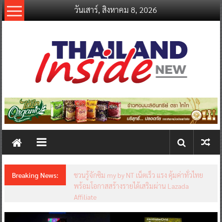
Skip
วันเสาร์, สิงหาคม 8, 2026
to
content
thailandinsidenew.com
Thailand
Inside
New
Breaking News:
ชวนรู้จักซิม my by NT เน็ตเร็ว แรง คุ้มค่าทั่วไทย
พร้อมโอกาสสร้างรายได้เสริมผ่าน Lazada
Affiliate