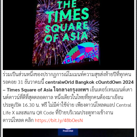
ร่วมเป็นส่วนหนึ่งของปรากฏการณ์โมเมนท์ความสุขส่งท้ายปีที่ทุกคน
รอคอย 31 ธันวาคมนี้
centralwOrld Bangkok cOuntdOwn 2024
– Times Square of Asia ใจกลางกรุงเทพฯ
เอ็นเตอร์เทนเมนต์เคา
นต์ดาวน์ที่ดีที่สุดตลอดกาล หนึ่งเดียวในไทยที่ทุกคนต้องมาเยือน
ประตูเปิด 16.30 น. ฟรี ไม่มีค่าใช้จ่าย เพียงดาวน์โหลดแอป Central
Life X และสแกน QR Code ที่ป้ายบริเวณประตูทางเข้างาน
ดาวน์โหลด คลิก
https://bit.ly/48bOesN