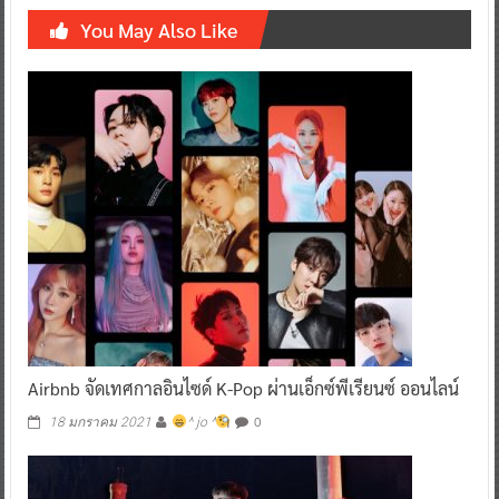
You May Also Like
Airbnb จัดเทศกาลอินไซด์ K-Pop ผ่านเอ็กซ์พีเรียนซ์ ออนไลน์
0
18 มกราคม 2021
^ jo ^