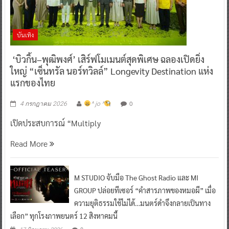
บันเทิง
‘บิวกิ้น–พุฒิพงศ์’ เสิร์ฟโมเมนต์สุดพิเศษ ฉลองเปิดยิ่ง
ใหญ่ “เซ็นทรัล นอร์ทวิลล์” Longevity Destination แห่ง
แรกของไทย
0
4 กรกฎาคม 2026
^ jo ^
เปิดประสบการณ์ “Multiply
Read More
M STUDIO จับมือ The Ghost Radio และ MI
GROUP ปล่อยทีเซอร์ “คำสารภาพของหมอผี” เมื่อ
ความยุติธรรมใช้ไม่ได้…มนตร์ดำจึงกลายเป็นทาง
เลือก” ทุกโรงภาพยนตร์ 12 สิงหาคมนี้