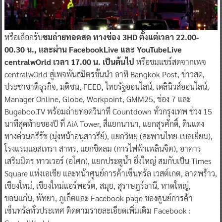
หรือเลือกรับ
ชมถ่ายทอดสด ทางช่อง 3HD ตั้งแต่เวลา 22.00-
00.30 น., และผ่าน FacebookLive และ YouTubeLive
centralwOrld เวลา 17.00 น. เป็นต้นไป
หรือชมแชร์สดจากเพจ
centralwOrld สู่เพจพันธมิตรชั้นนำ อาทิ Bangkok Post, ข่าวสด,
ประชาชาติธุรกิจ, มติชน, FEED, ไทยรัฐออนไลน์, เดลินิวส์ออนไลน์,
Manager Online, Globe, Workpoint, GMM25, ช่อง 7 และ
Bugaboo.TV พร้อมถ่ายทอดวินาที Countdown ทั่วกรุงเทพ ช่วง 15
นาทีสุดท้ายของปี ที่ AiA Tower, สี่แยกนานา, แยกสุรศักดิ์, ดินแดง
ทางด่วนศรีรัช (มุ่งหน้าอนุสาวรีย์), แยกวิทยุ (สะพานไทย-เบลเยี่ยม),
โรงแรมแอสเทรา สาทร, แยกชิดลม (การไฟฟ้าเพลินจิต), อาคาร
เสริมมิตร ทาวเวอร์ (อโศก), แยกประตูน้ำ ยิ่งใหญ่ สมกับเป็น Times
Square แห่งเอเชีย และหน้าศูนย์การค้าเซ็นทรัล เวสต์เกต, ลาดพร้าว,
เชียงใหม่, เชียงใหม่แอร์พอร์ต, สมุย, สุราษฎร์ธานี, หาดใหญ่,
ขอนแก่น, พัทยา, ภูเก็ตและ Facebook page ของศูนย์การค้า
เซ็นทรัลทั่วประเทศ ติดตามรายละเอียดเพิ่มเติม Facebook :