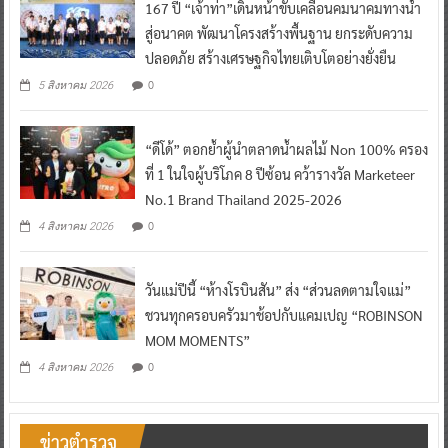
167 ปี “เจ้าท่า”เดินหน้าขับเคลื่อนคมนาคมทางน้ำ
สู่อนาคต พัฒนาโครงสร้างพื้นฐาน ยกระดับความ
ปลอดภัย สร้างเศรษฐกิจไทยเติบโตอย่างยั่งยืน
0
5 สิงหาคม 2026
“ดีโด้” ตอกย้ำผู้นำตลาดน้ำผลไม้ Non 100% ครอง
ที่ 1 ในใจผู้บริโภค 8 ปีซ้อน คว้ารางวัล Marketeer
No.1 Brand Thailand 2025-2026
0
4 สิงหาคม 2026
วันแม่ปีนี้ “ห้างโรบินสัน” ส่ง “ส่วนลดตามใจแม่”
ชวนทุกครอบครัวมาช้อปกับแคมเปญ “ROBINSON
MOM MOMENTS”
0
4 สิงหาคม 2026
ข่าวตำรวจ