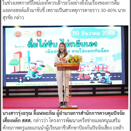
ในช่วงเทศกาลปีใหม่เองก็ควรเฝ้าระวังอย่างยิ่งในเรื่องของการดื่ม
แอลกอฮอล์แล้วมาขับขี่ เพราะเป็นสาเหตุการตายราว 30-40% นาย
สุรชัย กล่าว
นางสาวรุ่งอรุณ ลิ้มฬหะภัณ ผู้อำนวยการสำนักการควบคุมปัจจัย
เสี่ยงหลัก สสส.
กล่าวว่า โครงการพัฒนาเครือข่ายและหนุนเสริม
ศักยภาพครูและแกนนำผู้เรียนอาชีวศึกษาป้องกันปัจจัยเสี่ยง (เหล้า