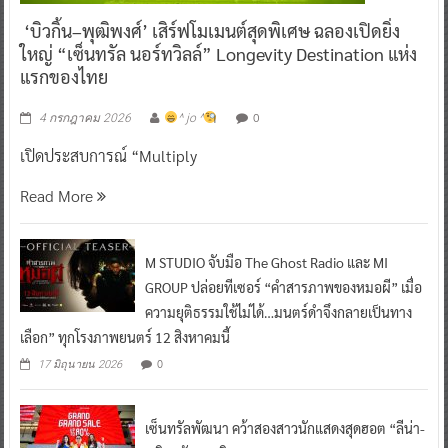
‘บิวกิ้น–พุฒิพงศ์’ เสิร์ฟโมเมนต์สุดพิเศษ ฉลองเปิดยิ่ง
ใหญ่ “เซ็นทรัล นอร์ทวิลล์” Longevity Destination แห่ง
แรกของไทย
0
4 กรกฎาคม 2026
^ jo ^
เปิดประสบการณ์ “Multiply
Read More
M STUDIO จับมือ The Ghost Radio และ MI
GROUP ปล่อยทีเซอร์ “คำสารภาพของหมอผี” เมื่อ
ความยุติธรรมใช้ไม่ได้…มนตร์ดำจึงกลายเป็นทาง
เลือก” ทุกโรงภาพยนตร์ 12 สิงหาคมนี้
0
17 มิถุนายน 2026
เซ็นทรัลพัฒนา คว้าสองสาวนักแสดงสุดฮอต “ลีน่า-