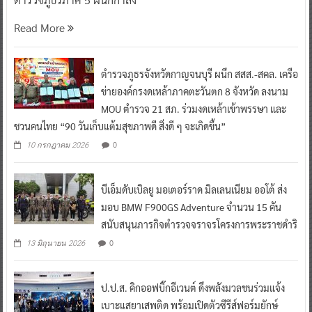
Read More
ตำรวจภูธรจังหวัดกาญจนบุรี ผนึก สสส.-สคล. เครือ
ข่ายองค์กรงดเหล้าภาคตะวันตก 8 จังหวัด ลงนาม
MOU ตำรวจ 21 สภ. ร่วมงดเหล้าเข้าพรรษา และ
ชวนคนไทย “90 วันเก็บแต้มสุขภาพดี สิ่งดี ๆ จะเกิดขึ้น”
0
10 กรกฎาคม 2026
บีเอ็มดับเบิลยู มอเตอร์ราด มิลเลนเนียม ออโต้ ส่ง
มอบ BMW F900GS Adventure จำนวน 15 คัน
สนับสนุนภารกิจตำรวจจราจรโครงการพระราชดำริ
0
13 มิถุนายน 2026
ป.ป.ส. คิกออฟบิ๊กอีเวนต์ ดึงพลังมวลชนร่วมแจ้ง
เบาะแสยาเสพติด พร้อมเปิดตัวซีรีส์ฟอร์มยักษ์