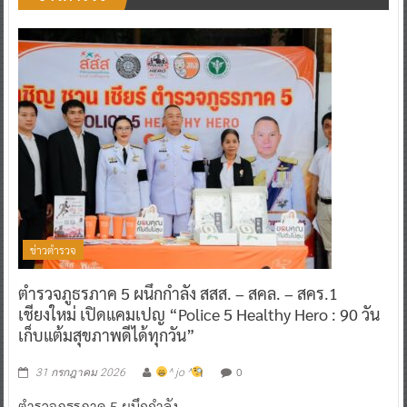
ข่าวตำรวจ
ตำรวจภูธรภาค 5 ผนึกกำลัง สสส. – สคล. – สคร.1
เชียงใหม่ เปิดแคมเปญ “Police 5 Healthy Hero : 90 วัน
เก็บแต้มสุขภาพดีได้ทุกวัน”
0
31 กรกฎาคม 2026
^ jo ^
ตำรวจภูธรภาค 5 ผนึกกำลัง