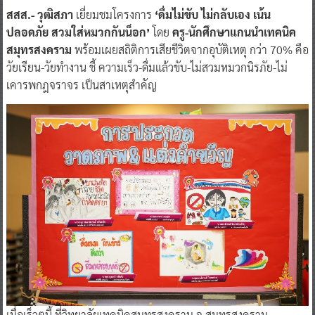
สสส.- วุฒิสภา
เยี่ยมชมโครงการ
‘ดื่มไม่ขับ ไม่กลับเอง เน้น
ปลอดภัย สวมใส่หมวกกันน็อก’
โดย
ครู-นักศึกษาแกนนำเทคนิค
สมุทรสงคราม
พร้อมเผยสถิติการเสียชีวิตจากอุบัติเหตุ กว่า 70% คือ
วัยเรียน-วัยทำงาน ชี้ ความเร็ว-ดื่มแล้วขับ-ไม่สวมหมวกนิรภัย-ไม่
เคารพกฎจราจร เป็นสาเหตุสำคัญ
เมื่อเร็วๆนี้ ที่วิทยาลัยเทคนิคสมุทรสงคราม จ.สมุทรสงคราม