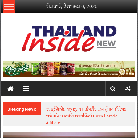
Skip
วันเสาร์, สิงหาคม 8, 2026
to
content
thailandinsidenew.com
Thailand
Inside
New
Breaking News:
ชวนรู้จักซิม my by NT เน็ตเร็ว แรง คุ้มค่าทั่วไทย
พร้อมโอกาสสร้างรายได้เสริมผ่าน Lazada
Affiliate