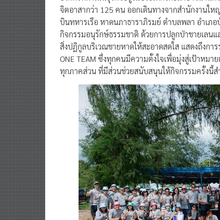
จิตอาสากว่า 125 คน ออกเดินทางจากสำนักงานใหญ่ไ
บินทหารเรือ หาดนภาธาราภิรมย์ ตำบลพลา อำเภอบ้าน
กิจกรรมอนุรักษ์ธรรมชาติ ด้วยการปลูกป่าชายเลนแ
สิ่งปฏิกูลบริเวณชายหาดให้สะอาดสดใส แสดงถึงการ
ONE TEAM ซึ่งทุกคนมีความตั้งใจเพื่อมุ่งสู่เป้าหมา
ทุกภาคส่วน ที่มีส่วนช่วยสนับสนุนให้กิจกรรมครั้งนี้สำ