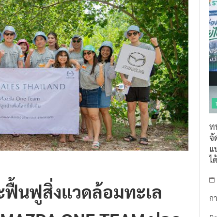
ท
จ
แน
ไ
ะฟื้นฟูสิ่งแวดล้อมทะเล
กา