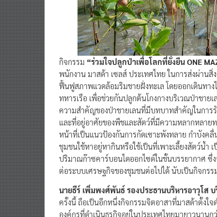
กิจกรรม
“ร่วมใจปลูกป่าเพื่อโลกที่ยั่งยืน ONE
พนักงาน มาสด้า เซลส์ ประเทศไทย ในการส่งผ่านสิ่งด
ฟื้นฟูสภาพแวดล้อมริมชายฝั่งทะเล โดยออกเดินทางไป
ทหารเรือ เพื่อช่วยกันปลูกต้นโกงกางบริเวณป่าชาย
ความสำคัญของป่าชายเลนที่มีบทบาทสำคัญในการรั
และที่อยู่อาศัยของพืชและสัตว์ที่มีความหลากหลายท
หน้าที่เป็นแนวป้องกันการกัดเซาะพังทลาย กำบังคลื
ชุมชนใช้หาอยู่หากินหรือใช้เป็นที่เพาะเลี้ยงสัตว์น้ำ
ปริมาณก๊าซคาร์บอนไดออกไซด์ในชั้นบรรยากาศ ซึ่งจะ
ต่อระบบเศรษฐกิจของชุมชนต่อไปได้ นับเป็นกิจกรรมที
นายธีร์ เพิ่มพงศ์พันธ์ รองประธานบริหารอาวุโส บ
ครั้งนี้ ถือเป็นอีกหนึ่งกิจกรรมจิตอาสาที่มาสด้าตั้งใจด
องค์กรที่ดำเนินธุรกิจอยู่ในประเทศไทยมายาวนานกว่