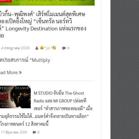
ิวกิ้น–พุฒิพงศ์’ เสิร์ฟโมเมนต์สุดพิเศษ
องเปิดยิ่งใหญ่ “เซ็นทรัล นอร์ทวิ
์” Longevity Destination แห่งแรกของ
ทย
0
4 กรกฎาคม 2026
^ jo ^
ิดประสบการณ์ “Multiply
ead More
M STUDIO จับมือ The Ghost
Radio และ MI GROUP ปล่อยที
เซอร์ “คำสารภาพของหมอผี” เมื่อ
ามยุติธรรมใช้ไม่ได้…มนตร์ดำจึงกลายเป็นทางเลือก”
กโรงภาพยนตร์ 12 สิงหาคมนี้
0
17 มิถุนายน 2026