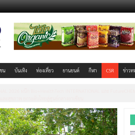
วชน
บันเทิง
ท่องเที่ยว
ยานยนต์
กีฬา
CSR
ข่าวท
AL 2026 ผนึก Bio+HealthTech INTERNATIONAL และ FutureCHEM 
และสุขภาพ ยกระดับไทยสู่ศูนย์กลางอาเซียน