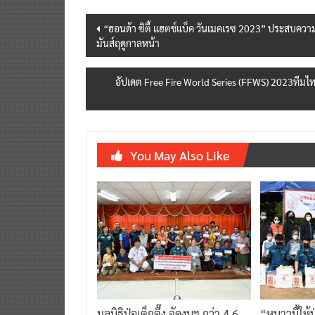
Post
“ฮอนด้า ซิตี้ แฮตช์แบ็ค วันเมคเรซ 2023” ประสบความ
มันส์ฤดูกาลหน้า
navigation
อัปเดต Free Fire World Series (FFWS) 2023ทีม
You May Also Like
มูลนิธิป่อเต็กตึ๊ง จัดงบฯ กว่า 4.6
“หนาวนี้ให้ป