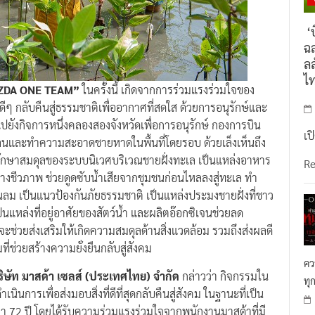
‘บ
ฉล
ลล
ไ
 MAZDA ONE TEAM”
ในครั้งนี้ เกิดจากการร่วมแรงร่วมใจของ
ีๆ กลับคืนสู่ธรรมชาติเพื่ออากาศที่สดใส ด้วยการอนุรักษ์และ
ยังกิจการหนึ่งคลองสองจังหวัดเพื่อการอนุรักษ์ กองการบิน
เป
เลนและทำความสะอาดชายหาดในพื้นที่โดยรอบ ด้วยเล็งเห็นถึง
กษาสมดุลของระบบนิเวศบริเวณชายฝั่งทะเล เป็นแหล่งอาหาร
R
างชีวภาพ ช่วยดูดซับน้ำเสียจากชุมชนก่อนไหลลงสู่ทะเล ทำ
่นลม เป็นแนวป้องกันภัยธรรมชาติ เป็นแหล่งประมงชายฝั่งที่ชาว
 เป็นแหล่งที่อยู่อาศัยของสัตว์น้ำ และผลิตอ๊อกซิเจนช่วยลด
ช่วยส่งเสริมให้เกิดความสมดุลด้านสิ่งแวดล้อม รวมถึงส่งผลดี
่ช่วยสร้างความยั่งยืนกลับสู่สังคม
คว
ริษัท มาสด้า เซลส์ (ประเทศไทย) จำกัด
กล่าวว่า กิจกรรมใน
ทุ
ำเนินการเพื่อส่งมอบสิ่งที่ดีที่สุดกลับคืนสู่สังคม ในฐานะที่เป็น
า 72 ปี โดยได้รับความร่วมแรงร่วมใจจากพนักงานมาสด้าที่มี