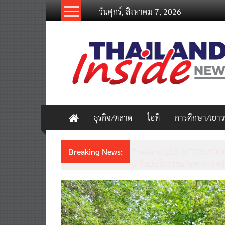
Skip
วันศุกร์, สิงหาคม 7, 2026
to
content
thailandinsidenew.com
Thailand
Inside
New
ธุรกิจ/ตลาด
ไอที
การศึกษา/เยา
Breaking News:
Thailand LAB INTERNATION
เคลื่อนนวัตกรรมวิทยาศาสตร์