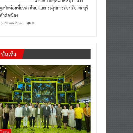
“เที่ยวสบายๆสไตล์ชลบุรี” หวัง
งดูดนักท่องเที่ยวชาวไทย และกระตุ้นการท่องเที่ยวชลบุรี
คักต่อเนื่อง
0
5 มีนาคม 2026
บันเทิง
บันเทิง