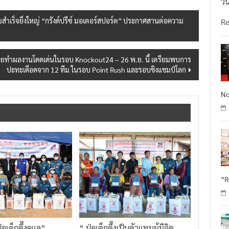
วั
สำเร็จยิ่งใหญ่ “กรังด์ปรีซ์ มอเตอร์สปอร์ต” ประกาศสานต่อความ
R
ไทยทำผลงานโดดเด่นในรอบ Knockout24 – 26 พ.ย. นี้ เตรียมพบการ
ปะทะเดือดจาก 12 ทีม ในรอบ Point Rush และรอบชิงแชมป์โลก
No
“
่อเต็กตึ๊งดูแล”
“ ป่อเต็กตึ๊งเป็นตัวแทนผู้มีจิต