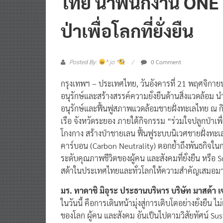
ไทย นำพนักงาน ONE
ป่าเพื่อโลกที่ยั่งยืน
0 Comment
Posted By:
^ jo ^
กรุงเทพฯ – ประเทศไทย, วันอังคารที่ 21 พฤศจิกา
อนุรักษ์และสร้างสรรค์ความยั่งยืนด้านสิ่งแวดล้อ
อนุรักษ์และฟื้นฟูสภาพแวดล้อมชายฝั่งทะเลไทย ณ ก
เรือ จังหวัดระยอง ภายใต้กิจกรรม “ร่วมใจปลูกป่าเ
โกงกาง สร้างป่าชายเลน ฟื้นฟูระบบนิเวศชายฝั่งทะเล
คาร์บอน (Carbon Neutrality) ตอกย้ำถึงพันธกิจใ
ระดับคุณภาพชีวิตของผู้คน และสังคมที่ยั่งยืน หร
สด้าในประเทศไทยและทั่วโลกให้ความสำคัญเสมอม
มร. ทาดาชิ มิอุระ ประธานบริหาร บริษัท มาสด้า 
ในวันนี้ คือการเดินหน้ามุ่งสู่การเติบโตอย่างยั่งยืน ไ
ของโลก ผู้คน และสังคม อันเป็นไปตามวิสัยทัศน์ Su