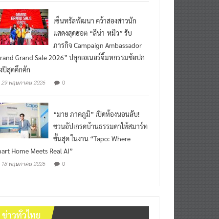
เซ็นทรัลพัฒนา คว้าสองสาวนัก
แสดงสุดฮอต “ลีน่า-หมิว” รับ
ภารกิจ Campaign Ambassador
rand Grand Sale 2026” ปลุกเอเนอร์จี้มหกรรมช้อปก
งปีสุดคึกคัก
0
29 พฤษภาคม 2026
“มาย ภาคภูมิ” เปิดห้องนอนลับ!
ชวนอัปเกรดบ้านธรรมดาให้สมาร์ท
ขั้นสุด ในงาน “Tapo: Where
art Home Meets Real AI”
0
18 พฤษภาคม 2026
ข่าวทั่วไทย