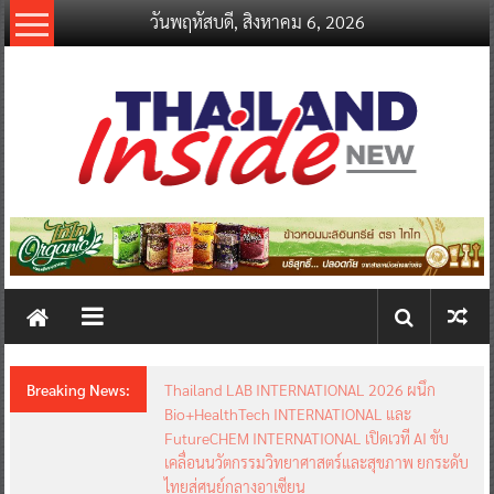
Skip
วันพฤหัสบดี, สิงหาคม 6, 2026
to
content
thailandinsidenew.com
Thailand
Inside
New
Breaking News:
Thailand LAB INTERNATIONAL 2026 ผนึก
Bio+HealthTech INTERNATIONAL และ
FutureCHEM INTERNATIONAL เปิดเวที AI ขับ
เคลื่อนนวัตกรรมวิทยาศาสตร์และสุขภาพ ยกระดับ
ไทยสู่ศูนย์กลางอาเซียน