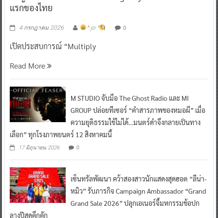
แรกของไทย
0
4 กรกฎาคม 2026
^ jo ^
เปิดประสบการณ์ “Multiply
Read More
M STUDIO จับมือ The Ghost Radio และ MI
GROUP ปล่อยทีเซอร์ “คำสารภาพของหมอผี” เมื่อ
ความยุติธรรมใช้ไม่ได้…มนตร์ดำจึงกลายเป็นทาง
เลือก” ทุกโรงภาพยนตร์ 12 สิงหาคมนี้
0
17 มิถุนายน 2026
เซ็นทรัลพัฒนา คว้าสองสาวนักแสดงสุดฮอต “ลีน่า-
หมิว” รับภารกิจ Campaign Ambassador “Grand
Grand Sale 2026” ปลุกเอเนอร์จี้มหกรรมช้อปก
ลางปีสุดคึกคัก