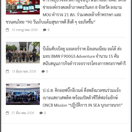
ข่ายองค์กรงดเหล้าภาคตะวันตก 8 จังหวัด ลงนาม
MOU ตำรวจ 21 สภ. ร่วมงดเหล้าเข้าพรรษา และ
ชวนคนไทย “90 วันเก็บแต้มสุขภาพดี สิ่งดี ๆ จะเกิดขึ้น”
0
10 กรกฎาคม 2026
บีเอ็มดับเบิลยู มอเตอร์ราด มิลเลนเนียม ออโต้ ส่ง
มอบ BMW F900GS Adventure จำนวน 15 คัน
สนับสนุนภารกิจตำรวจจราจรโครงการพระราชดำริ
0
13 มิถุนายน 2026
ป.ป.ส. คิกออฟบิ๊กอีเวนต์ ดึงพลังมวลชนร่วมแจ้ง
เบาะแสยาเสพติด พร้อมเปิดตัวซีรีส์ฟอร์มยักษ์
ONCB Mission “ปฏิบัติการ IN SEA บุกเกาะนรก”
0
21 มีนาคม 2026