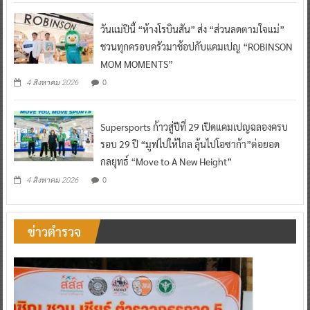
วันแม่ปีนี้ “ห้างโรบินสัน” ส่ง “ส่วนลดตามใจแม่”
ชวนทุกครอบครัวมาช้อปกับแคมเปญ “ROBINSON
MOM MOMENTS”
0
4 สิงหาคม 2026
Supersports ก้าวสู่ปีที่ 29 เปิดแคมเปญฉลองครบ
รอบ 29 ปี “มูฟไปให้ไกล ลุ้นไปโอซาก้า”ต่อยอด
กลยุทธ์ “Move to A New Height”
0
4 สิงหาคม 2026
ข่าวตำรวจ