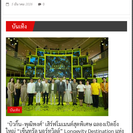
0
5 มีนาคม 2026
บันเทิง
บันเทิง
‘บิวกิ้น–พุฒิพงศ์’ เสิร์ฟโมเมนต์สุดพิเศษ ฉลองเปิดยิ่ง
ใหญ่ “เซ็นทรัล นอร์ทวิลล์” Longevity Destination แห่ง