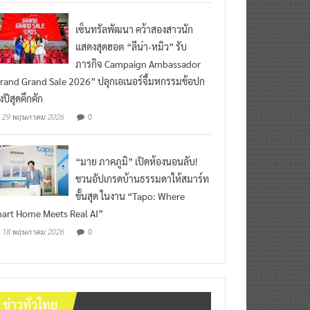
เซ็นทรัลพัฒนา คว้าสองสาวนัก
แสดงสุดฮอต “ลีน่า-หมิว” รับ
ภารกิจ Campaign Ambassador
rand Grand Sale 2026” ปลุกเอเนอร์จี้มหกรรมช้อปก
งปีสุดคึกคัก
0
29 พฤษภาคม 2026
“มาย ภาคภูมิ” เปิดห้องนอนลับ!
ชวนอัปเกรดบ้านธรรมดาให้สมาร์ท
ขั้นสุด ในงาน “Tapo: Where
art Home Meets Real AI”
0
18 พฤษภาคม 2026
ข่าวทั่วไทย