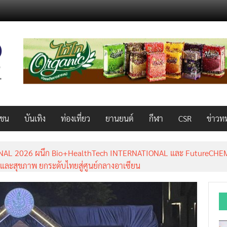
วชน
บันเทิง
ท่องเที่ยว
ยานยนต์
กีฬา
CSR
ข่าวท
AL 2026 ผนึก Bio+HealthTech INTERNATIONAL และ FutureCHEM 
และสุขภาพ ยกระดับไทยสู่ศูนย์กลางอาเซียน