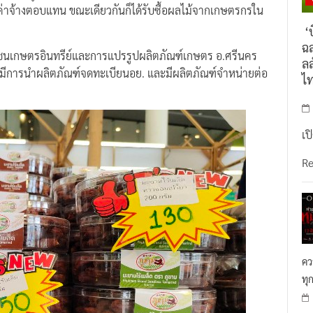
้ค่าจ้างตอบแทน ขณะเดียวกันก็ได้รับซื้อผลไม้จากเกษตรกรใน
‘บ
ฉล
ุมชนเกษตรอินทรีย์และการแปรรูปผลิตภัณฑ์เกษตร อ.ศรีนคร
ลล
น มีการนำผลิตภัณฑ์จดทะเบียนอย. และมีผลิตภัณฑ์จำหน่ายต่อ
ไ
เป
R
คว
ทุ