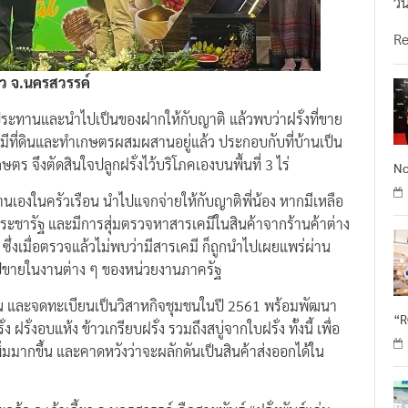
วั
R
้ยว จ.นครสวรรค์
ับประทานและนำไปเป็นของฝากให้กับญาติ แล้วพบว่าฝรั่งที่ขาย
มีที่ดินและทำเกษตรผสมผสานอยู่แล้ว ประกอบกับที่บ้านเป็น
ตร จึงตัดสินใจปลูกฝรั่งไว้บริโภคเองบนพื้นที่ 3 ไร่
No
านเองในครัวเรือน นำไปแจกจ่ายให้กับญาติพี่น้อง หากมีเหลือ
ระชารัฐ และมีการสุ่มตรวจหาสารเคมีในสินค้าจากร้านค้าต่าง
ซึ่งเมื่อตรวจแล้วไม่พบว่ามีสารเคมี ก็ถูกนำไปเผยแพร่ผ่าน
ั่งไปขายในงานต่าง ๆ ของหน่วยงานภาครัฐ
1 งาน และจดทะเบียนเป็นวิสาหกิจชุมชนในปี 2561 พร้อมพัฒนา
“
่งอบแห้ง ข้าวเกรียบฝรั่ง รวมถึงสบู่จากใบฝรั่ง ทั้งนี้ เพื่อ
ิ่มมากขึ้น และคาดหวังว่าจะผลักดันเป็นสินค้าส่งออกได้ใน