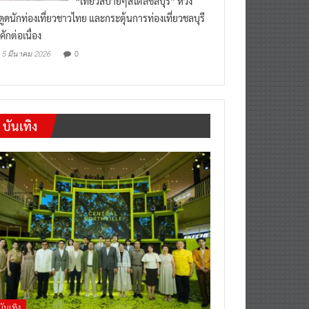
“เที่ยวสบายๆสไตล์ชลบุรี” หวัง
งดูดนักท่องเที่ยวชาวไทย และกระตุ้นการท่องเที่ยวชลบุรี
คักต่อเนื่อง
0
5 มีนาคม 2026
บันเทิง
บันเทิง