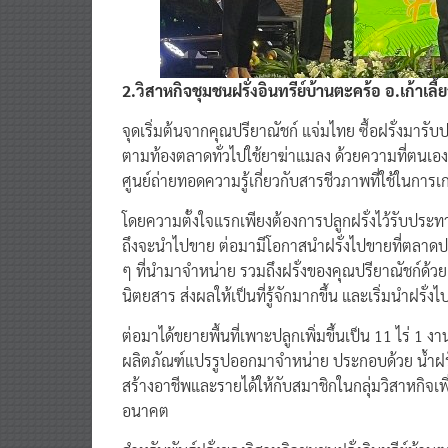
2.วิสาหกิจชุมชนฝรั่งอินทรีย์บ้านตะคร้อ อ.เก้าเลี
จุดเริ่มต้นจากคุณปรียาณัชก์ แจ่มไทย ซื้อฝรั่งมาร
ตามท้องตลาดทั่วไปใช้ยาฆ่าแมลง ด้วยความที่ตนเอง
ศูนย์ถ่ายทอดความรู้เกี่ยวกับสารชีวภาพที่ใช้ในการเกษ
โดยความตั้งใจแรกเพียงต้องการปลูกฝรั่งไว้รับประท
ถึงจะนำไปขาย ต่อมามีโอกาสนำฝรั่งไปขายที่ตลาดป
ๆ ที่นำมาจำหน่าย รวมถึงฝรั่งของคุณปรียาณัชก์ด้วย 
นิตยสาร ส่งผลให้เป็นที่รู้จักมากขึ้น และเริ่มนำฝร
ต่อมาได้ขยายพื้นที่เพาะปลูกเพิ่มขึ้นเป็น 11 ไร่ 
ผลิตภัณฑ์แปรรูปออกมาจำหน่าย ประกอบด้วย น้ำฝรั่ง ฝรั
สร้างอาชีพและรายได้ให้กับสมาชิกในกลุ่มวิสาหกิจเพ
อนาคต