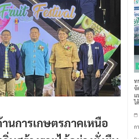
ท
จ
แน
ไ
ชนด้านการเกษตรภาคเหนือ
กา