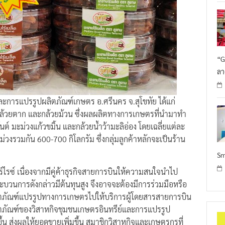
“G
ลา
ะการแปรรูปผลิตภัณฑ์เกษตร อ.ศรีนคร จ.สุโขทัย ได้แก่
กล้วยตาก และกล้วยม้วน ซึ่งผลผลิตทางการเกษตรที่นำมาทำ
ต์ มะม่วงแก้วขมิ้น และกล้วยน้ำว้ามะลิอ่อง โดยเฉลี่ยแต่ละ
วงรวมกัน 600-700 กิโลกรัม ซึ่งกลุ่มลูกค้าหลักจะเป็นร้าน
Sm
ไรซ์ เนื่องจากมีคู่ค้าธุรกิจสายการบินให้ความสนใจนำไป
ระบวนการดังกล่าวมีต้นทุนสูง จึงอาจจะต้องมีการร่วมมือหรือ
ลิตภัณฑ์แปรรูปทางการเกษตรไปให้บริการผู้โดยสารสายการบิน
ผลิตภัณฑ์ของวิสาหกิจชุมชนเกษตรอินทรีย์และการแปรรูป
ขึ้น ส่งผลให้ยอดขายเพิ่มขึ้น สมาชิกวิสาหกิจและเกษตรกรที่