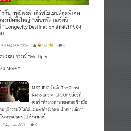
ิวกิ้น–พุฒิพงศ์’ เสิร์ฟโมเมนต์สุดพิเศษ
องเปิดยิ่งใหญ่ “เซ็นทรัล นอร์ทวิ
์” Longevity Destination แห่งแรกของ
ทย
0
4 กรกฎาคม 2026
^ jo ^
ิดประสบการณ์ “Multiply
ead More
M STUDIO จับมือ The Ghost
Radio และ MI GROUP ปล่อยที
เซอร์ “คำสารภาพของหมอผี” เมื่อ
ามยุติธรรมใช้ไม่ได้…มนตร์ดำจึงกลายเป็นทางเลือก”
กโรงภาพยนตร์ 12 สิงหาคมนี้
0
17 มิถุนายน 2026