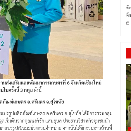
ดึ
คึก
านส่งเสริมและพัฒนาการเกษตรที่ 6 จังหวัดเชียงใหม่
ในครั้งนี้ 3 กลุ่ม
ดังนี้
ตภัณฑ์เกษตร อ.ศรีนคร จ.สุโขทัย
แปรรูปผลิตภัณฑ์เกษตร อ.ศรีนคร จ.สุโขทัย ได้มีการรวมกลุ่ม
มีจุดเริ่มต้นจากคุณนงค์รัก แสนอุบล ประธานวิสาหกิจชุมชนนำ
มาแปรรูปเป็นมะม่วงกวนจำหน่าย จากนั้นได้ชักชวนชาวบ้านที่