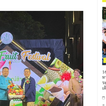
16
ท
ร
เต