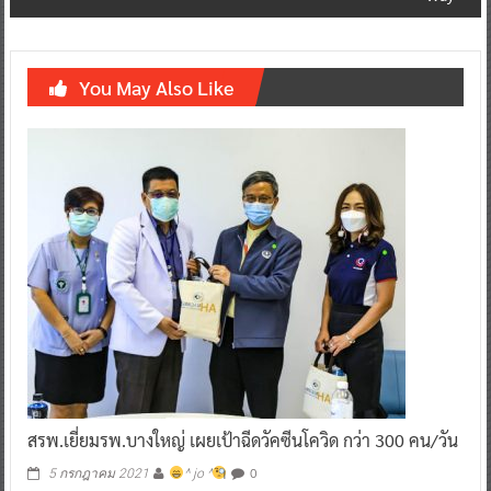
You May Also Like
สรพ.เยี่ยมรพ.บางใหญ่ เผยเป้าฉีดวัคซีนโควิด กว่า 300 คน/วัน
0
5 กรกฎาคม 2021
^ jo ^