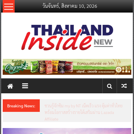
Skip
วันจันทร์, สิงหาคม 10, 2026
to
content
thailandinsidenew.com
Thailand
Inside
New
Breaking News:
ชวนรู้จักซิม my by NT เน็ตเร็ว แรง คุ้มค่าทั่วไทย
พร้อมโอกาสสร้างรายได้เสริมผ่าน Lazada
Affiliate