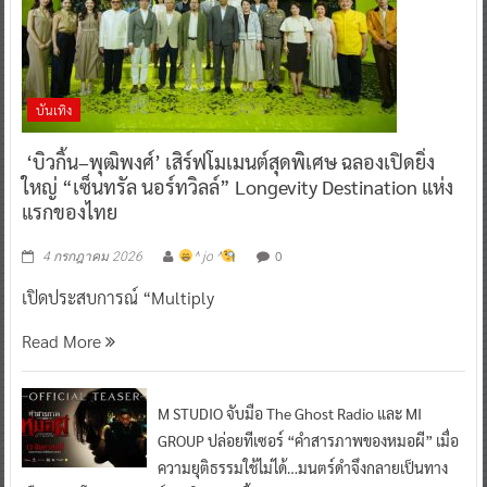
บันเทิง
‘บิวกิ้น–พุฒิพงศ์’ เสิร์ฟโมเมนต์สุดพิเศษ ฉลองเปิดยิ่ง
ใหญ่ “เซ็นทรัล นอร์ทวิลล์” Longevity Destination แห่ง
แรกของไทย
0
4 กรกฎาคม 2026
^ jo ^
เปิดประสบการณ์ “Multiply
Read More
M STUDIO จับมือ The Ghost Radio และ MI
GROUP ปล่อยทีเซอร์ “คำสารภาพของหมอผี” เมื่อ
ความยุติธรรมใช้ไม่ได้…มนตร์ดำจึงกลายเป็นทาง