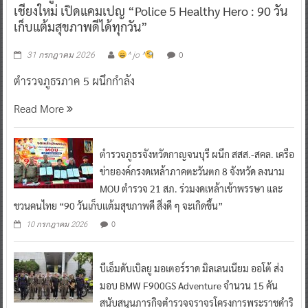
เชียงใหม่ เปิดแคมเปญ “Police 5 Healthy Hero : 90 วัน
เก็บแต้มสุขภาพดีได้ทุกวัน”
0
31 กรกฎาคม 2026
^ jo ^
ตำรวจภูธรภาค 5 ผนึกกำลัง
Read More
ตำรวจภูธรจังหวัดกาญจนบุรี ผนึก สสส.-สคล. เครือ
ข่ายองค์กรงดเหล้าภาคตะวันตก 8 จังหวัด ลงนาม
MOU ตำรวจ 21 สภ. ร่วมงดเหล้าเข้าพรรษา และ
ชวนคนไทย “90 วันเก็บแต้มสุขภาพดี สิ่งดี ๆ จะเกิดขึ้น”
0
10 กรกฎาคม 2026
บีเอ็มดับเบิลยู มอเตอร์ราด มิลเลนเนียม ออโต้ ส่ง
มอบ BMW F900GS Adventure จำนวน 15 คัน
สนับสนุนภารกิจตำรวจจราจรโครงการพระราชดำริ