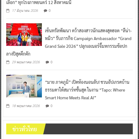
เลือก” ทุกโรงภาพยนตร์ 12 สิงหาคมนี้
0
17 มิถุนายน 2026
เซ็นทรัลพัฒนา คว้าสองสาวนักแสดงสุดฮอต “ลีน่า-
หมิว” รับภารกิจ Campaign Ambassador “Grand
Grand Sale 2026” ปลุกเอเนอร์จี้มหกรรมช้อปก
ลางปีสุดคึกคัก
0
29 พฤษภาคม 2026
“มาย ภาคภูมิ” เปิดห้องนอนลับ! ชวนอัปเกรดบ้าน
ธรรมดาให้สมาร์ทขั้นสุด ในงาน “Tapo: Where
Smart Home Meets Real AI”
0
18 พฤษภาคม 2026
ข่าวทั่วไทย