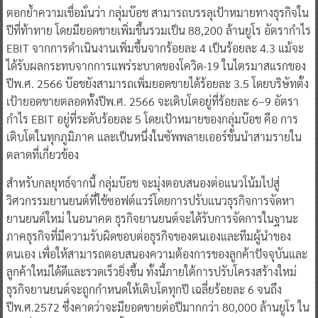
ตอกย้ำความเชื่อมั่นว่า กลุ่มบ๊อช สามารถบรรลุเป้าหมายทางธุรกิจใน
ปีที่ท้าทาย โดยมียอดขายเพิ่มขึ้นรวมเป็น 88,200 ล้านยูโร อัตรากำไร
EBIT จากการดำเนินงานเพิ่มขึ้นจากร้อยละ 4 เป็นร้อยละ 4.3 แม้จะ
ได้รับผลกระทบจากการแพร่ระบาดของโควิด-19 ในไตรมาสแรกของ
ปีพ.ศ. 2566 บ๊อชยังสามารถเพิ่มยอดขายได้ร้อยละ 3.5 โดยบริษัทตั้ง
เป้ายอดขายตลอดทั้งปีพ.ศ. 2566 จะเติบโตอยู่ที่ร้อยละ 6–9 อัตรา
กำไร EBIT อยู่ที่ระดับร้อยละ 5 โดยเป้าหมายของกลุ่มบ๊อช คือ การ
เติบโตในทุกภูมิภาค และเป็นหนึ่งในซัพพลายเออร์ชั้นนำสามรายใน
ตลาดที่เกี่ยวข้อง
สำหรับกลยุทธ์จากนี้ กลุ่มบ๊อช จะมุ่งตอบสนองต่อแนวโน้มไปสู่
วิศวกรรมยานยนต์ที่ใช้ซอฟต์แวร์โดยการปรับแนวธุรกิจการจัดหา
ยานยนต์ใหม่ ในอนาคต ธุรกิจยานยนต์จะได้รับการจัดการในฐานะ
ภาคธุรกิจที่มีความรับผิดชอบต่อธุรกิจของตนเองและทีมผู้นำของ
ตนเอง เพื่อให้สามารถตอบสนองความต้องการของลูกค้าปัจจุบันและ
ลูกค้าใหม่ได้ดีและรวดเร็วยิ่งขึ้น ทั้งนี้ภายใต้การปรับโครงสร้างใหม่
ธุรกิจยานยนต์จะถูกกำหนดให้เติบโตทุกปี เฉลี่ยร้อยละ 6 จนถึง
ปีพ.ศ.2572 ซึ่งคาดว่าจะมียอดขายต่อปีมากกว่า 80,000 ล้านยูโร ใน