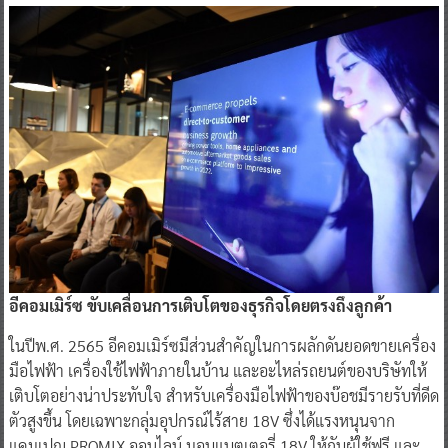
อีคอมเมิร์ซ ขับเคลื่อนการเติบโตของธุรกิจโดยตรงถึงลูกค้า
ในปีพ.ศ. 2565 อีคอมเมิร์ซมีส่วนสำคัญในการผลักดันยอดขายเครื่อง
มือไฟฟ้า เครื่องใช้ไฟฟ้าภายในบ้าน และอะไหล่รถยนต์ของบริษัทให้
เติบโตอย่างน่าประทับใจ สำหรับเครื่องมือไฟฟ้าของบ๊อชมีรายรับที่ดีด
ตัวสูงขึ้น โดยเฉพาะกลุ่มอุปกรณ์ไร้สาย 18V ซึ่งได้แรงหนุนจาก
แคมเปญ PROMIX ออนไลน์ มอบแบตเตอรี่ 18V ให้กับผู้ใช้ฟรี และ