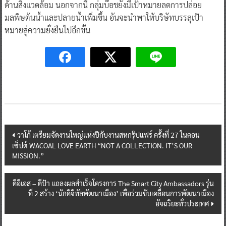
ด้านสิ่งแวดล้อม นอกจากนี้ กลุ่มบ๊อชยังมีเป้าหมายลดการปล่อย
มลพิษต้นน้ำและปลายน้ำเพิ่มขึ้น อันจะนำพาให้บริษัทบรรลุเป้า
หมายสู่ความยั่งยืนไปอีกขั้น
Post
วาโก้ เตรียมจัดงานใหญ่แห่งปีกับงานสหกรุ๊ปแฟร์ ครั้งที่ 27 ในคอน
เซ็ปต์ WACOAL LOVE EARTH “NOT A COLLECTION. IT’S OUR
navigation
MISSION.”
ดีอีเอส – ดีป้า แถลงผลสำเร็จโครงการ The Smart City Ambassadors รุ่น
ที่ 2 สร้าง ‘นักดิจิทัลพัฒนาเมือง’ เพื่อร่วมขับเคลื่อนการพัฒนาเมือง
อัจฉริยะทั่วประเทศ