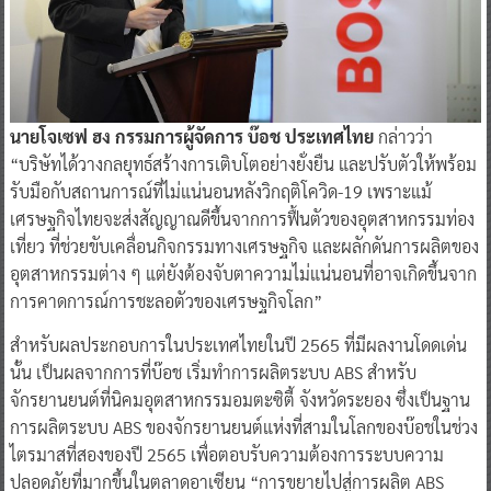
นายโจเซฟ ฮง กรรมการผู้จัดการ บ๊อช ประเทศไทย
กล่าวว่า
“บริษัทได้วางกลยุทธ์สร้างการเติบโตอย่างยั่งยืน และปรับตัวให้พร้อม
รับมือกับสถานการณ์ที่ไม่แน่นอนหลังวิกฤติโควิด-19 เพราะแม้
เศรษฐกิจไทยจะส่งสัญญาณดีขึ้นจากการฟื้นตัวของอุตสาหกรรมท่อง
เที่ยว ที่ช่วยขับเคลื่อนกิจกรรมทางเศรษฐกิจ และผลักดันการผลิตของ
อุตสาหกรรมต่าง ๆ แต่ยังต้องจับตาความไม่แน่นอนที่อาจเกิดขึ้นจาก
การคาดการณ์การชะลอตัวของเศรษฐกิจโลก”
สำหรับผลประกอบการในประเทศไทยในปี 2565 ที่มีผลงานโดดเด่น
นั้น เป็นผลจากการที่บ๊อช เริ่มทำการผลิตระบบ ABS สำหรับ
จักรยานยนต์ที่นิคมอุตสาหกรรมอมตะซิตี้ จังหวัดระยอง ซึ่งเป็นฐาน
การผลิตระบบ ABS ของจักรยานยนต์แห่งที่สามในโลกของบ๊อชในช่วง
ไตรมาสที่สองของปี 2565 เพื่อตอบรับความต้องการระบบความ
ปลอดภัยที่มากขึ้นในตลาดอาเซียน “การขยายไปสู่การผลิต ABS