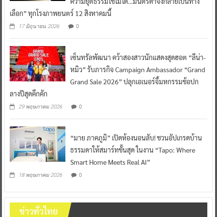
ความยุติธรรมใช้ไม่ได้…มนตร์ดำจึงกลายเป็นทาง
เลือก” ทุกโรงภาพยนตร์ 12 สิงหาคมนี้
0
17 มิถุนายน 2026
เซ็นทรัลพัฒนา คว้าสองสาวนักแสดงสุดฮอต “ลีน่า-
หมิว” รับภารกิจ Campaign Ambassador “Grand
Grand Sale 2026” ปลุกเอเนอร์จี้มหกรรมช้อปก
ลางปีสุดคึกคัก
0
29 พฤษภาคม 2026
“มาย ภาคภูมิ” เปิดห้องนอนลับ! ชวนอัปเกรดบ้าน
ธรรมดาให้สมาร์ทขั้นสุด ในงาน “Tapo: Where
Smart Home Meets Real AI”
0
18 พฤษภาคม 2026
ข่าวทั่วไทย