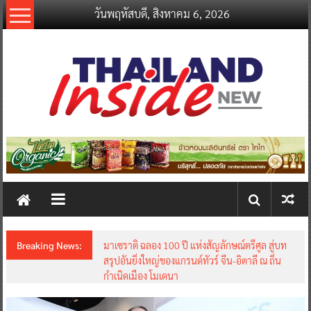
Skip
วันพฤหัสบดี, สิงหาคม 6, 2026
to
content
thailandinsidenew.com
Thailand
Inside
New
Breaking News:
มาเซราติ ฉลอง 100 ปี แห่งสัญลักษณ์ตรีศูล สู่บท
สรุปอันยิ่งใหญ่ของแกรนด์ทัวร์ จีน-อิตาลี ณ ถิ่น
กำเนิดเมือง โมเดนา