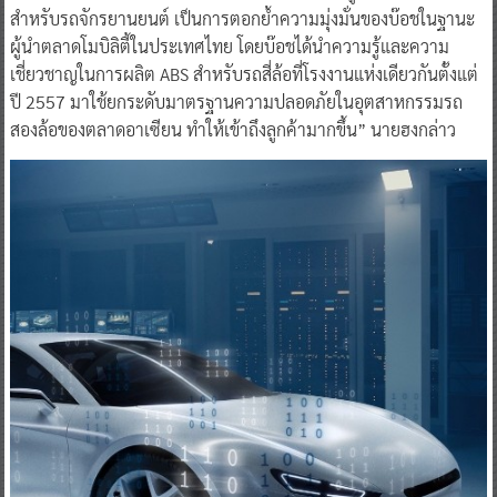
สำหรับรถจักรยานยนต์ เป็นการตอกย้ำความมุ่งมั่นของบ๊อชในฐานะ
ผู้นำตลาดโมบิลิตี้ในประเทศไทย โดยบ๊อชได้นำความรู้และความ
เชี่ยวชาญในการผลิต ABS สำหรับรถสี่ล้อที่โรงงานแห่งเดียวกันตั้งแต่
ปี 2557 มาใช้ยกระดับมาตรฐานความปลอดภัยในอุตสาหกรรมรถ
สองล้อของตลาดอาเซียน ทำให้เข้าถึงลูกค้ามากขึ้น” นายฮงกล่าว