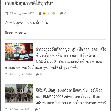
เก็บแต้มสุขภาพดีได้ทุกวัน”
0
31 กรกฎาคม 2026
^ jo ^
ตำรวจภูธรภาค 5 ผนึกกำลัง
Read More
ตำรวจภูธรจังหวัดกาญจนบุรี ผนึก สสส.-สคล. เครือ
ข่ายองค์กรงดเหล้าภาคตะวันตก 8 จังหวัด ลงนาม
MOU ตำรวจ 21 สภ. ร่วมงดเหล้าเข้าพรรษา และ
ชวนคนไทย “90 วันเก็บแต้มสุขภาพดี สิ่งดี ๆ จะเกิดขึ้น”
0
10 กรกฎาคม 2026
บีเอ็มดับเบิลยู มอเตอร์ราด มิลเลนเนียม ออโต้ ส่ง
มอบ BMW F900GS Adventure จำนวน 15 คัน
สนับสนุนภารกิจตำรวจจราจรโครงการพระราชดำริ
0
13 มิถุนายน 2026