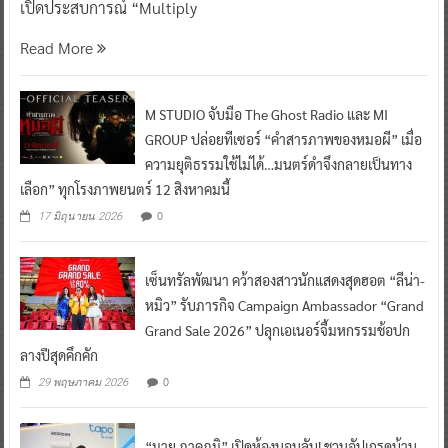
เปิดประสบการณ์ “Multiply
Read More
M STUDIO จับมือ The Ghost Radio และ MI
GROUP ปล่อยทีเซอร์ “คำสารภาพของหมอผี” เมื่อ
ความยุติธรรมใช้ไม่ได้…มนตร์ดำจึงกลายเป็นทาง
เลือก” ทุกโรงภาพยนตร์ 12 สิงหาคมนี้
0
17 มิถุนายน 2026
เซ็นทรัลพัฒนา คว้าสองสาวนักแสดงสุดฮอต “ลีน่า-
หมิว” รับภารกิจ Campaign Ambassador “Grand
Grand Sale 2026” ปลุกเอเนอร์จี้มหกรรมช้อปก
ลางปีสุดคึกคัก
0
29 พฤษภาคม 2026
“มาย ภาคภูมิ” เปิดห้องนอนลับ! ชวนอัปเกรดบ้าน