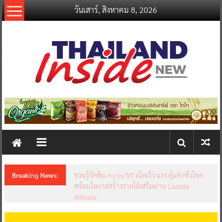
Skip
วันเสาร์, สิงหาคม 8, 2026
to
content
thailandinsidenew.com
Thailand
Inside
New
Breaking News:
ชวนรู้จักซิม my by NT เน็ตเร็ว แรง คุ้มค่าทั่วไทย
พร้อมโอกาสสร้างรายได้เสริมผ่าน Lazada
Affiliate