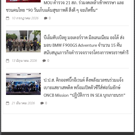
MOU ตำรวจ 21 สภ. ร่วมงดเหล้าเข้าพรรษา และ
ชวนคนไทย “90 วันเก็บแต้มสุขภาพดี สิ่งดี ๆ จะเกิดขึ้น”
0
10 กรกฎาคม 2026
บีเอ็มดับเบิลยู มอเตอร์ราด มิลเลนเนียม ออโต้ ส่ง
มอบ BMW F900GS Adventure จำนวน 15 คัน
สนับสนุนภารกิจตำรวจจราจรโครงการพระราชดำริ
0
13 มิถุนายน 2026
ป.ป.ส. คิกออฟบิ๊กอีเวนต์ ดึงพลังมวลชนร่วมแจ้ง
เบาะแสยาเสพติด พร้อมเปิดตัวซีรีส์ฟอร์มยักษ์
ONCB Mission “ปฏิบัติการ IN SEA บุกเกาะนรก”
0
21 มีนาคม 2026