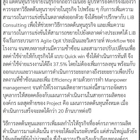
สูง แต่ต้นทุนรายจ่ายในธุรกิจก็ถือว่าไม่น้อย ผู้บริหารองค์กรจึงมองว่า
ควรจะหาวิธีลดต้นทุนรายจ่ายในธุรกิจ ไปพร้อม ๆ กับการเพิ่มความ
สามารถในการแข่งขันในตลาดส่งออกด้วย จึงได้ขอคำปรึกษากับ LiB
Consulting เพื่อให้ช่วยหาวิธีการลดต้นทุนธุรกิจ และเพิ่มความ
สามารถในการแข่งขันให้สามารถขยายไปยังตลาดต่างประเทศได้ LiB
จึงเริ่มกระบวนการ Agile OpX ประเมินและวิเคราะห์ Workflow ของ
โรงงาน จนพบหลายส่วนมีความซ้ำซ้อน และสามารถปรับเปลี่ยนเพื่อ
ลดค่าใช้จ่ายให้กับธุรกิจได้ แบบ Quick win ซึ่งได้ดำเนินการทันที จึง
ลดค่าใช้จ่ายแรงงานได้ถึง 37.5% โดยไม่ต้องเพิ่มการลงทุน พร้อมกับ
ออกแบบและวางแผนการดำเนินการระยะกลางถึงระยะยาวเพื่อปรับ
ลดงานที่ซ้ำซ้อนและเพิ่ม Efficiency ตามด้วยการทำ Manpower
management จนทำให้โรงงานผลิตอาหารแห่งนี้สามารถจัดสรร
บุคลากรให้สอดคล้องกับแผนการดำเนินงานในสายการผลิตของ
องค์กร ผลสุดท้ายของ Project คือ แผนการลดต้นทุนทั้งหมด เมื่อ
ดำเนินการเสร็จจะลดได้กว่า 20 ล้านบาทต่อปี
วิธีการลดต้นทุนและการเพิ่มผลกำไรให้ธุรกิจที่องค์กรภาคการผลิต
ดำเนินการมาแต่เดิมนั้น อาจจะได้ผลในระดับหนึ่ง แต่ส่วนใหญ่แล้วยัง
ให้ผลลัพธ์ที่ยังไม่น่าพอใจ ซึ่งในความเป็นจริงแล้วเกือบทุกองค์กร