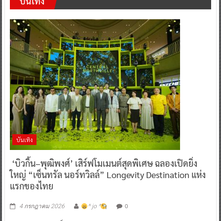
บันเทิง
บันเทิง
‘บิวกิ้น–พุฒิพงศ์’ เสิร์ฟโมเมนต์สุดพิเศษ ฉลองเปิดยิ่ง
ใหญ่ “เซ็นทรัล นอร์ทวิลล์” Longevity Destination แห่ง
แรกของไทย
0
4 กรกฎาคม 2026
^ jo ^