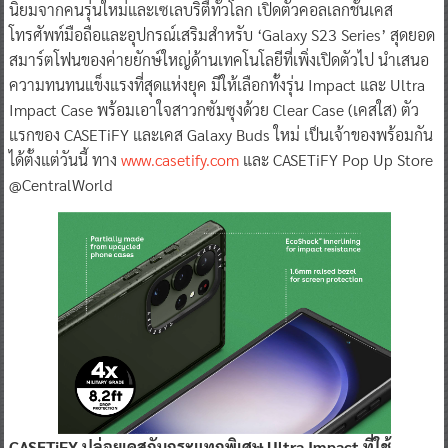
นิยมจากคนรุ่นใหม่และเซเลบริตี้ทั่วโลก เปิดตัวคอลเลกชั่นเคส
โทรศัพท์มือถือและอุปกรณ์เสริมสำหรับ ‘Galaxy S23 Series’ สุดยอด
สมาร์ตโฟนของค่ายยักษ์ใหญ่ด้านเทคโนโลยีที่เพิ่งเปิดตัวไป นำเสนอ
ความทนทนแข็งแรงที่สุดแห่งยุค มีให้เลือกทั้งรุ่น Impact และ Ultra
Impact Case พร้อมเอาใจสาวกซัมซุงด้วย Clear Case (เคสใส) ตัว
แรกของ CASETiFY และเคส Galaxy Buds ใหม่ เป็นเจ้าของพร้อมกัน
ได้ตั้งแต่วันนี้ ทาง
www.casetify.com
และ CASETiFY Pop Up Store
@CentralWorld
CASETiFY ปล่อยเคสกันกระแทกพิเศษ
Ultra Impact
ที่ใช้