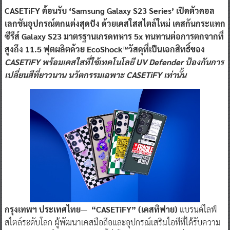
CASETiFY ต้อนรับ ‘Samsung Galaxy S23 Series’ เปิดตัวคอล
เลกชันอุปกรณ์ตกแต่งสุดปัง ด้วยเคสใสสไตล์ใหม่ เคสกันกระแทก
ซีรีส์ Galaxy S23 มาตรฐานเกรดทหาร 5x ทนทานต่อการตกจากที่
สูงถึง 11.5 ฟุตผลิตด้วย EcoShock™วัสดุที่เป็นเอกสิทธิ์ของ
CASETiFY
พร้อมเคสใสที่ใช้เทคโนโลยี UV Defender ป้องกันการ
เปลี่ยนสีที่ยาวนาน
นวัตกรรมเฉพาะ CASETiFY เท่านั้น
กรุงเทพฯ ประเทศไทย
—
“CASETiFY” (เคสทิฟาย)
แบรนด์ไลฟ์
สไตล์ระดับโลก ผู้พัฒนาเคสมือถือและอุปกรณ์เสริมไอทีที่ได้รับความ