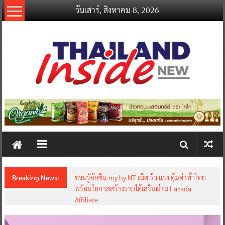
Skip
วันเสาร์, สิงหาคม 8, 2026
to
content
thailandinsidenew.com
Thailand
Inside
New
Breaking News:
ชวนรู้จักซิม my by NT เน็ตเร็ว แรง คุ้มค่าทั่วไทย
พร้อมโอกาสสร้างรายได้เสริมผ่าน Lazada
Affiliate