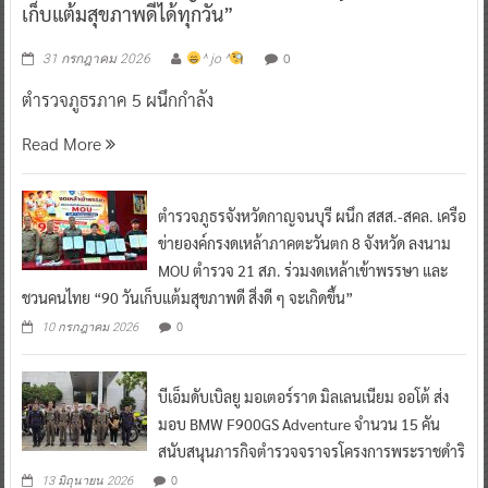
เก็บแต้มสุขภาพดีได้ทุกวัน”
0
31 กรกฎาคม 2026
^ jo ^
ตำรวจภูธรภาค 5 ผนึกกำลัง
Read More
ตำรวจภูธรจังหวัดกาญจนบุรี ผนึก สสส.-สคล. เครือ
ข่ายองค์กรงดเหล้าภาคตะวันตก 8 จังหวัด ลงนาม
MOU ตำรวจ 21 สภ. ร่วมงดเหล้าเข้าพรรษา และ
ชวนคนไทย “90 วันเก็บแต้มสุขภาพดี สิ่งดี ๆ จะเกิดขึ้น”
0
10 กรกฎาคม 2026
บีเอ็มดับเบิลยู มอเตอร์ราด มิลเลนเนียม ออโต้ ส่ง
มอบ BMW F900GS Adventure จำนวน 15 คัน
สนับสนุนภารกิจตำรวจจราจรโครงการพระราชดำริ
0
13 มิถุนายน 2026