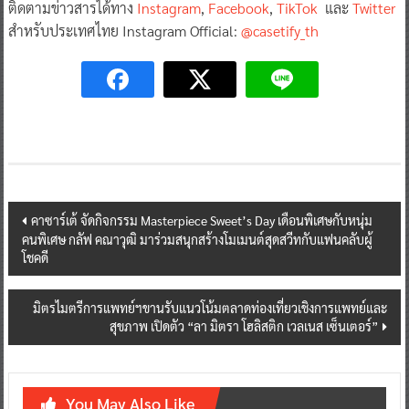
ติดตามข่าวสารได้ทาง
Instagram
,
Facebook
,
TikTok
และ
Twitter
สำหรับประเทศไทย Instagram Official:
@casetify_th
Post
คาซาร์เต้ จัดกิจกรรม Masterpiece Sweet’s Day เดือนพิเศษกับหนุ่ม
คนพิเศษ กลัฟ คณาวุฒิ มาร่วมสนุกสร้างโมเมนต์สุดสวีทกับแฟนคลับผู้
navigation
โชคดี
มิตรไมตรีการแพทย์ฯขานรับแนวโน้มตลาดท่องเที่ยวเชิงการแพทย์และ
สุขภาพ เปิดตัว “ลา มิตรา โฮลิสติก เวลเนส เซ็นเตอร์”
You May Also Like