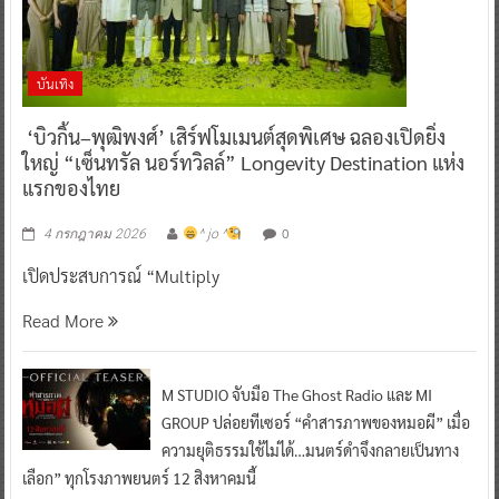
บันเทิง
‘บิวกิ้น–พุฒิพงศ์’ เสิร์ฟโมเมนต์สุดพิเศษ ฉลองเปิดยิ่ง
ใหญ่ “เซ็นทรัล นอร์ทวิลล์” Longevity Destination แห่ง
แรกของไทย
0
4 กรกฎาคม 2026
^ jo ^
เปิดประสบการณ์ “Multiply
Read More
M STUDIO จับมือ The Ghost Radio และ MI
GROUP ปล่อยทีเซอร์ “คำสารภาพของหมอผี” เมื่อ
ความยุติธรรมใช้ไม่ได้…มนตร์ดำจึงกลายเป็นทาง
เลือก” ทุกโรงภาพยนตร์ 12 สิงหาคมนี้