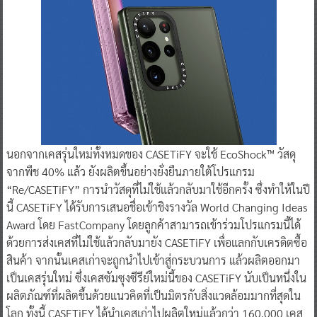
นอกจากเคสรุ่นใหม่ทั้งหมดของ CASETiFY จะใช้ EcoShock™ วัสดุ
จากพืช 40% แล้ว ยังผลิตขึ้นอย่างยั่งยืนภายใต้โปรแกรม
“Re/CASETiFY” การนำวัสดุที่ไม่ใช้แล้วกลับมาใช้อีกครั้ง ซึ่งทำให้ในปี
นี้ CASETiFY ได้รับการเสนอชื่อเข้าชิงรางวัล World Changing Ideas
Award โดย FastCompany โดยลูกค้าสามารถเข้าร่วมโปรแกรมนี้ได้
ด้วยการส่งเคสที่ไม่ใช้แล้วกลับมายัง CASETiFY เพื่อแลกกับเครดิตซื้อ
สินค้า จากนั้นเคสเก่าจะถูกนำไปเข้าสู่กระบวนการ แล้วผลิตออกมา
เป็นเคสรุ่นใหม่ ซึ่งเคสซัมซุงซีรีย์ใหม่นี้ของ CASETiFY นับเป็นหนึ่งใน
ผลิตภัณฑ์ที่ผลิตขึ้นด้วยแนวคิดที่เป็นมิตรกับสิ่งแวดล้อมมากที่สุดใน
โลก ทั้งนี้ CASETiFY ได้นำเคสเก่าไปผลิตใหม่แล้วกว่า 160,000 เคส