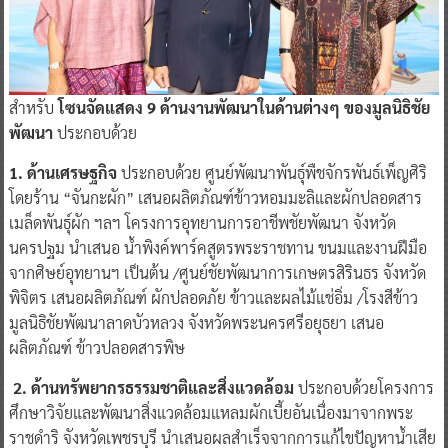
สำหรับ
โซนจัดแสดง 9 ด้านงานพัฒนาในด้านต่างๆ ของมูลนิธิชัย
พัฒนา
ประกอบด้วย
1. ด้านเศรษฐกิจ
ประกอบด้วย ศูนย์พัฒนาพันธุ์พืชจักรพันธ์เพ็ญศิริ
โดยร้าน “จันกะผัก” เสนอผลิตภัณฑ์ข้าวหอมมะลิและผักปลอดสาร
เมล็ดพันธุ์ผัก ฯลฯ โครงการอุทยานการอาชีพชัยพัฒนา จังหวัด
นครปฐม นำเสนอ น้ำพิงค์พาร์คสูตรพระราชทาน ขนมและงานฝีมือ
จากศิษย์อุทยานฯ เป็นต้น /ศูนย์ชัยพัฒนาการเกษตรสิรินธร จังหวัด
พิจิตร เสนอผลิตภัณฑ์ ผักปลอดภัย ข้าวและผลไม้แช่อิ่ม /โรงสีข้าว
มูลนิธิชัยพัฒนาลาดบัวหลวง จังหวัดพระนครศรีอยุธยา เสนอ
ผลิตภัณฑ์ ข้าวปลอดสารพิษ
2.
ด้านทรัพยากรธรรมชาติและสิ่งแวดล้อม
ประกอบด้วยโครงการ
ศึกษาวิจัยและพัฒนาสิ่งแวดล้อมแหลมผักเบี้ยอันเนื่องมาจากพระ
ราชดำริ จังหวัดเพชรบุรี นำเสนอผลสำเร็จจากการแก้ไขปัญหาน้ำเสีย