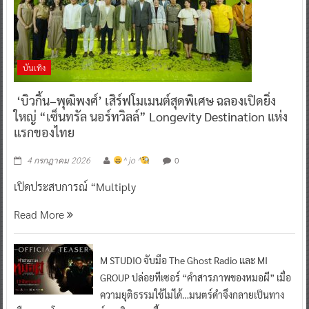
บันเทิง
‘บิวกิ้น–พุฒิพงศ์’ เสิร์ฟโมเมนต์สุดพิเศษ ฉลองเปิดยิ่ง
ใหญ่ “เซ็นทรัล นอร์ทวิลล์” Longevity Destination แห่ง
แรกของไทย
0
4 กรกฎาคม 2026
^ jo ^
เปิดประสบการณ์ “Multiply
Read More
M STUDIO จับมือ The Ghost Radio และ MI
GROUP ปล่อยทีเซอร์ “คำสารภาพของหมอผี” เมื่อ
ความยุติธรรมใช้ไม่ได้…มนตร์ดำจึงกลายเป็นทาง