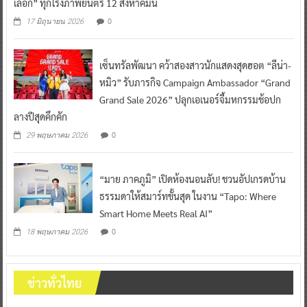
เลือก” ทุกโรงภาพยนตร์ 12 สิงหาคมนี้
0
17 มิถุนายน 2026
เซ็นทรัลพัฒนา คว้าสองสาวนักแสดงสุดฮอต “ลีน่า-
หมิว” รับภารกิจ Campaign Ambassador “Grand
Grand Sale 2026” ปลุกเอเนอร์จี้มหกรรมช้อปก
ลางปีสุดคึกคัก
0
29 พฤษภาคม 2026
“มาย ภาคภูมิ” เปิดห้องนอนลับ! ชวนอัปเกรดบ้าน
ธรรมดาให้สมาร์ทขั้นสุด ในงาน “Tapo: Where
Smart Home Meets Real AI”
0
18 พฤษภาคม 2026
ข่าวทั่วไทย