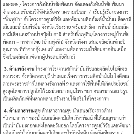
และขยะ / โครงการกังหันน้ำชัยพัฒนา จัดแสดงกังหันน้ำชัยพัฒนา
จำลองและรับชมวีดิทัศน์เรื่องราวความเป็นมา / เรียนรู้เรื่องของการ
“ฟื้นฟูป่า” กับโครงการศูนย์วิจัยและพัฒนาผลิตภัณฑ์น้ำมันเมล็ดคามี
เลียและน้ำมันพืชอื่น จังหวัดเชียงราย พร้อมสาธิตการหีบน้ำมันเมล็ด
คามีเลีย และจำหน่ายปุ๋ยโบกาฉิ สำหรับฟื้นฟูดิน/โครงการหมู่บ้านชัย
พัฒนา – กาชาดไทย (บ้านทุ่งรัก) จังหวัดพังงา เสนอผลิตภัณฑ์กะปิ
คุณภาพ ที่ทำจากกุ้งเคยแท้ และงานหัตถกรรมผ้าย้อมจากต้นเสม็ด
ซึ่งเป็นผลิตภัณฑ์จากผู้ประสบภัยสึนามิ
3.
ด้านพลังงาน
โครงการโรงงานสกัดน้ำมันพืชและผลิตไบโอดีเซล
ครบวงจร จังหวัดเพชรบุรี นำเสนอเรื่องราวการผลิตน้ำมันไบโอดีเซล
ตามพระราชดำริในหลวงรัชกาลที่ 9 และการใช้พื้นที่ให้เกิดประโยชน์
สูงสุดโดยการปลูกโกโก้ มะม่วงเบา สมุนไพร ฯลฯ จนสามารถแปรรูป
เป็นผลิตภัณฑ์ที่หลากหลายสร้างรายได้เสริมให้โครงการฯ
4. ด้านสาธารณสุข
ด้านสาธารณสุข นำเสนอเรื่องราวด้าน
“โภชนาการ” ของน้ำมันเมล็ดคามีเลีย ภัทรพัฒน์ ที่ได้สมญานามว่า
เป็นน้ำมันมะกอกแห่งโลกตะวันออก โดยโครงการศูนย์วิจัยและพัฒนา
ผลิตภัณฑ์น้ำมันเมล็ดคามีเลียและน้ำมันพืชอื่น จังหวัดเชียงราย /