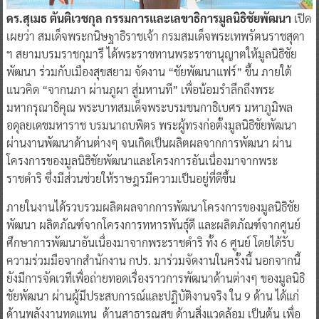
ดร.สุเมธ ตันติเวชกุล กรรมการและเลขาธิการมูลนิธิชัยพัฒนา
เปิด
เผยว่า สมเด็จพระกนิษฐาธิราชเจ้า กรมสมเด็จพระเทพรัตนราชสุดา
ฯ สยามบรมราชกุมารี ได้พระราชทานพระราชานุญาตให้มูลนิธิชัย
พัฒนา ร่วมกับเมืองสุขสยาม จัดงาน “ชัยพัฒนาแฟร์” ขึ้น ภายใต้
แนวคิด “จากนภา ผ่านภูผา สู่มหานที” เพื่อน้อมรำลึกถึงพระ
มหากรุณาธิคุณ พระบาทสมเด็จพระบรมชนกาธิเบศร มหาภูมิพล
อดุลยเดชมหาราช บรมนาถบพิตร พระผู้ทรงก่อตั้งมูลนิธิชัยพัฒนา
ผ่านงานพัฒนาด้านต่างๆ จนเกิดเป็นผลิตผลจากการพัฒนา ผ่าน
โครงการของมูลนิธิชัยพัฒนาและโครงการอันเนื่องมาจากพระ
ราชดำริ ซึ่งมีส่วนช่วยให้ราษฎรมีความเป็นอยู่ที่ดีขึ้น
ภายในงานได้รวบรวมผลิตผลจากการพัฒนาโครงการของมูลนิธิชัย
พัฒนา ผลิตภัณฑ์จากโครงการทหารพันธุ์ดี และผลิตภัณฑ์จากศูนย์
ศึกษาการพัฒนาอันเนื่องมาจากพระราชดำริ ทั้ง 6 ศูนย์ โดยได้รับ
ความร่วมมือจากสำนักงาน กปร. มาร่วมจัดงานในครั้งนี้ นอกจากนี้
ยังมีการจัดเวทีเพื่อถ่ายทอดเรื่องราวการพัฒนาด้านต่างๆ ของมูลนิธิ
ชัยพัฒนา ผ่านผู้มีประสบการณ์และปฏิบัติงานจริง ใน 9 ด้าน ได้แก่
ด้านพลังงานทดแทน ด้านสาธารณสุข ด้านสิ่งแวดล้อม เป็นต้น เพื่อ