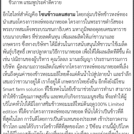
ชีวภาพ แชมพูประคำดีควาย
อีกไฮไลท์สำคัญคือ
โซนข้าวแดนสยาม
โดยกลุ่มบริษัทข้าวหงษ์ทอง
นำเสนอโครงการหงษ์ทองนาหยอด โครงการในพระราชดำรัสของ
พระบาทสมเด็จพระบรมชนกาธิเบศร มหาภูมิพลอดุลยเดชมหาราช
บรมนาถบพิตร ที่ช่วยลดต้นทุน เพิ่มผลผลิตให้แก่ชาวนาและ
เกษตรกร ซึ่งทางบริษัทฯ ได้มีส่วนในการสนับสนุนให้ชาวนาใช้เมล็ด
พันธุ์บริสุทธิ์ เพาะปลูกตามวิธีการนาหยอด เพื่อให้ได้ผลผลิตทีดีขึ้น ดัง
เช่น ปณิธานของผู้บริหาร คุณวัลลภ มานะธัญญา ประธานกรรมการ
บริษัท ผู้ลงนามถวายผลิตภัณฑ์จากโครงการหงษ์ทองนาหยอดที่เล็ง
เห็นถึงคุณค่าของข้าวหอมมะลิไทยตั้งแต่ต้นน้ำไปสู่ปลายน้ำ และรำลึก
เสมอว่าชาวนาอยู่ได้ เราก็อยู่ได้ เกษตรกรไทยยั่งยืน อีกทั้งยังมีโซน
Smart farm solution ที่ใช้เทคโนโลยีเข้ามาช่วยในการทำนา สามารถ
ทำให้ข้าวมีคุณภาพสูงขึ้น และพบกับกิจกรรมเมนูชงชิม ที่จะทำให้ผู้
บริโภคทั่วไปได้มีโอกาสชิมข้าวหอมมะลิใหม่ต้นฤดู100% Limited
edition ที่ได้จากโครงการหงษ์ทองนาหยอด ที่นับได้ว่าเป็นข้าวที่ดี
ที่สุดในโลก การันตีโดยการเป็นตัวแทนของประเทศ เข้าประกวดงาน
ข้าวโลก และได้รับรางวัลข้าวที่ดีที่สุดของโลก 2 ปีซ้อน งานนี้ผู้บริโภค
จะได้มีโอกาสสัมผัสกับ ข้าวที่หอมที่สุด นุ่มที่สุด และอร่อยที่สุดในงาน