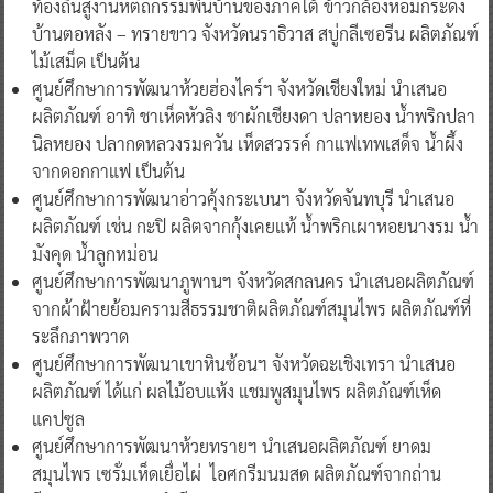
ท้องถิ่นสู่งานหัตถกรรมพื้นบ้านของภาคใต้ ข้าวกล้องหอมกระดัง
บ้านตอหลัง – ทรายขาว จังหวัดนราธิวาส สบู่กลีเซอรีน ผลิตภัณฑ์
ไม้เสม็ด เป็นต้น
ศูนย์ศึกษาการพัฒนาห้วยฮ่องไคร์ฯ จังหวัดเชียงใหม่ นำเสนอ
ผลิตภัณฑ์ อาทิ ชาเห็ดหัวลิง ชาผักเชียงดา ปลาหยอง น้ำพริกปลา
นิลหยอง ปลากดหลวงรมควัน เห็ดสวรรค์ กาแฟเทพเสด็จ น้ำผึ้ง
จากดอกกาแฟ เป็นต้น
ศูนย์ศึกษาการพัฒนาอ่าวคุ้งกระเบนฯ จังหวัดจันทบุรี นำเสนอ
ผลิตภัณฑ์ เช่น กะปิ ผลิตจากกุ้งเคยแท้ น้ำพริกเผาหอยนางรม น้ำ
มังคุด น้ำลูกหม่อน
ศูนย์ศึกษาการพัฒนาภูพานฯ จังหวัดสกลนคร นำเสนอผลิตภัณฑ์
จากผ้าฝ้ายย้อมครามสีธรรมชาติผลิตภัณฑ์สมุนไพร ผลิตภัณฑ์ที่
ระลึกภาพวาด
ศูนย์ศึกษาการพัฒนาเขาหินซ้อนฯ จังหวัดฉะเชิงเทรา นำเสนอ
ผลิตภัณฑ์ ได้แก่ ผลไม้อบแห้ง แชมพูสมุนไพร ผลิตภัณฑ์เห็ด
แคปซูล
ศูนย์ศึกษาการพัฒนาห้วยทรายฯ นำเสนอผลิตภัณฑ์ ยาดม
สมุนไพร เซรั่มเห็ดเยื่อไผ่ ไอศกรีมนมสด ผลิตภัณฑ์จากถ่าน