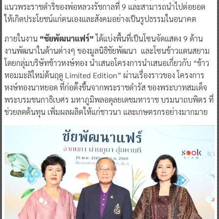
แนวพระราชดำริของพ่อหลวงรัชกาลที่ 9 และสามารถนำไปต่อยอด
ให้เกิดประโยชน์แก่ตนเองและสังคมอย่างเป็นรูปธรรมในอนาคต
ภายในงาน
“ชัยพัฒนาแฟร์”
ได้แบ่งพื้นที่เป็นโซนจัดแสดง 9 ด้าน
งานพัฒนาในด้านต่างๆ ของมูลนิธิชัยพัฒนา และโซนข้าวแดนสยาม
โดยกลุ่มบริษัทข้าวหงษ์ทอง นำเสนอโครงการนำเสนอเกี่ยวกับ “ข้าว
หอมมะลิใหม่ต้นฤดู Limited Edition” ผ่านเรื่องราวของ โครงการ
หงษ์ทองนาหยอด ที่ก่อตั้งขึ้นจากพระราชดำรัส ของพระบาทสมเด็จ
พระบรมชนกาธิเบศร มหาภูมิพลอดุลยเดชมหาราช บรมนาถบพิตร ที่
ช่วยลดต้นทุน เพิ่มผลผลิตให้แก่ชาวนา และเกษตรกรอย่างมากมาย