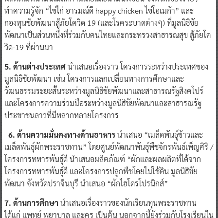
ทำความรู้จัก “ไข่ไก่ อารมณ์ดี happy chicken ไข่โอเมก้า” และ
กองทุนชัยพัฒนาสู้ภัยโควิด 19 (และโรคระบาดต่างๆ) ที่มูลนิธิชัย
พัฒนาเป็นส่วนหนึ่งที่ร่วมกับคนไทยและกระทรวงสาธารณสุข สู้ภัยโค
วิด-19 ที่ผ่านมา
5. ด้านต่างประเทศ
นำเสนอเรื่องราว โครงการระหว่างประเทศของ
มูลนิธิชัยพัฒนา เช่น โครงการแลกเปลี่ยนทางการศึกษาและ
วัฒนธรรมระยะสั้นระหว่างมูลนิธิชัยพัฒนาและสาธารณรัฐสิงคโปร์
และโครงการความร่วมมือระหว่างมูลนิธิชัยพัฒนาและสาธารณรัฐ
ประชาชนลาวที่มีหลากหลายโครงการ
6. ด้านความมั่นคงทางด้านอาหาร
นำเสนอ “เมล็ดพันธุ์ข้าวและ
เมล็ดพันธุ์ผักพระราชทาน” โดยศูนย์พัฒนาพันธุ์พืชจักรพันธ์เพ็ญศิริ /
โครงการทหารพันธุ์ดี นำเสนอผลิตภัณฑ์ “ผักและผลผลิตที่ได้จาก
โครงการทหารพันธุ์ดี และโครงการปลูกพืชโดยไม่ใช้ดิน มูลนิธิชัย
พัฒนา จังหวัดปราจีนบุรี นำเสนอ “ผักไฮโดรโปรนิกส์”
7.
ด้านการศึกษา
นำเสนอเรื่องราวของนักเรียนทุนพระราชทาน
ได้แก่ แพทย์ พยาบาล และครู เป็นต้น นอกจากนี้ยังร่วมกับโรงเรียนใน