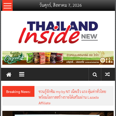
Skip
วันศุกร์, สิงหาคม 7, 2026
to
content
thailandinsidenew.com
Thailand
Inside
New
Breaking News:
ชวนรู้จักซิม my by NT เน็ตเร็ว แรง คุ้มค่าทั่วไทย
พร้อมโอกาสสร้างรายได้เสริมผ่าน Lazada
Affiliate