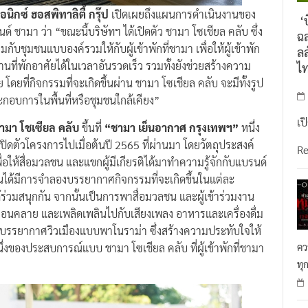
นิกซ์ ฮอสพิทาลิตี้ กรุ๊ป
เปิดเผยถึงแผนการดำเนินงานของ
‘บ
์ ชามา ว่า “ขณะนี้บริษัทฯ ได้เปิดตัว ชามา โซเชียล คลับ ซึ่ง
ฉล
บชุมชนแบบองค์รวมให้กับผู้เข้าพักที่ชามา เพื่อให้ผู้เข้าพัก
ลล
นที่พักอาศัยได้ในเวลาอันรวดเร็ว รวมทั้งยังช่วยสร้างความ
ไ
ย โดยที่กิจกรรมที่จะเกิดขึ้นผ่าน ชามา โซเชียล คลับ จะมีทั้งรูป
ระกอบการในพื้นที่หรือชุมชนใกล้เคียง”
เป
ามา โชเซียล คลับ
ขึ้นที่
“ชามา เย็นอากาศ กรุงเทพฯ”
หนึ่ง
ปิดตัวโครงการไปเมื่อต้นปี 2565 ที่ผ่านมา โดยวัตถุประสงค์
R
ื่อให้สื่อมวลชน และแขกผู้มีเกียรติได้มาทำความรู้จักกับแบรนด์
นได้มีการจำลองบรรยากาศกิจกรรมที่จะเกิดขึ้นในแต่ละ
้ร่วมสนุกกัน จากนั้นเป็นการพาสื่อมวลชน และผู้เข้าร่วมงาน
ผ่อนคลาย และเพลิดเพลินไปกับเสียงเพลง อาหารและเครื่องดื่ม
บรรยากาศวิวเมืองแบบพาโนราม่า ซึ่งสร้างความประทับใจให้
นึ่งของประสบการณ์แบบ ชามา โซเชียล คลับ ที่ผู้เข้าพักที่ชามา
คว
ทุ