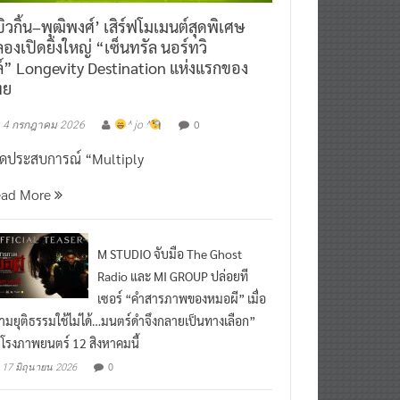
ิวกิ้น–พุฒิพงศ์’ เสิร์ฟโมเมนต์สุดพิเศษ
องเปิดยิ่งใหญ่ “เซ็นทรัล นอร์ทวิ
์” Longevity Destination แห่งแรกของ
ทย
0
4 กรกฎาคม 2026
^ jo ^
ิดประสบการณ์ “Multiply
ead More
M STUDIO จับมือ The Ghost
Radio และ MI GROUP ปล่อยที
เซอร์ “คำสารภาพของหมอผี” เมื่อ
ามยุติธรรมใช้ไม่ได้…มนตร์ดำจึงกลายเป็นทางเลือก”
กโรงภาพยนตร์ 12 สิงหาคมนี้
0
17 มิถุนายน 2026