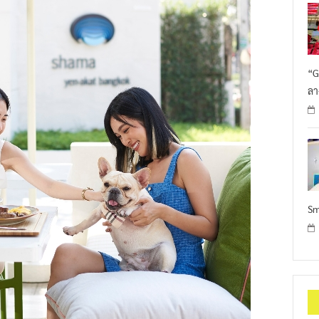
“G
ลา
Sm