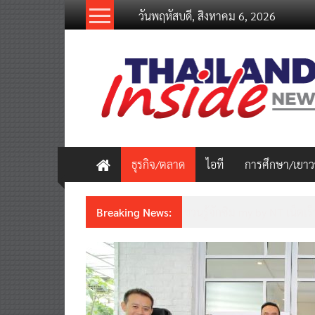
Skip
วันพฤหัสบดี, สิงหาคม 6, 2026
to
content
thailandinsidenew.com
Thailand
Inside
New
ธุรกิจ/ตลาด
ไอที
การศึกษา/เยา
Breaking News:
Thailand LAB INTERNATION
เคลื่อนนวัตกรรมวิทยาศาสตร์