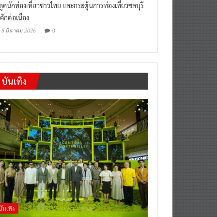
“เที่ยวสบายๆสไตล์ชลบุรี” หวัง
งดูดนักท่องเที่ยวชาวไทย และกระตุ้นการท่องเที่ยวชลบุรี
คักต่อเนื่อง
0
5 มีนาคม 2026
บันเทิง
บันเทิง