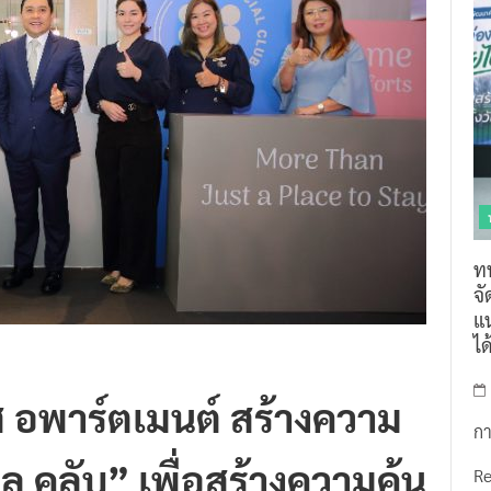
ท
จ
แน
ไ
ส อพาร์ตเมนต์ สร้างความ
กา