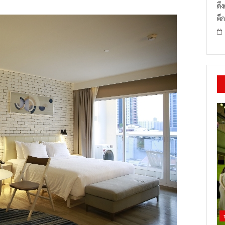
ดึ
คึก