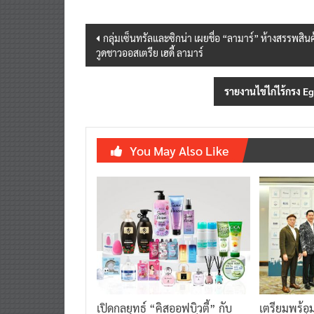
Post
กลุ่มเซ็นทรัลและซิกน่า เผยชื่อ “ลามาร์” ห้างสรรพส
วูดชาวออสเตรีย เฮดี้ ลามาร์
navigation
รายงานไข่ไก่ไร้กรง Eg
You May Also Like