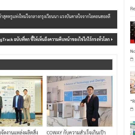
วั
R
ินค้าสุดหรูแห่งใหม่ใจกลางกรุงเวียนนา แรงบันดาลใจจากไอคอนฮอลลี
gTrack ฉบับที่หก ชี้ให้เห็นถึงความคืบหน้าของไข่ไก่ไร้กรงทั่วโลก
No
“