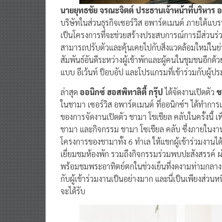
นายยุทธชัย จรณะจิตต์ ประธานเจ้าหน้าที่บริหาร ออ
บริษัทในส่วนธุรกิจเซอร์วิส อพาร์ตเมนต์ ภายใต้แบรนด
เป็นโครงการที่จะช่วยสร้างประสบการณ์การมีส่วนร่วมกั
สามารถปรับตัวและคุ้นเคยไปกับสิ่งแวดล้อมใหม่ในย่า
สัมพันธ์อันดีระหว่างผู้เข้าพักและผู้คนในชุมชนอีกด้ว
แบบ อีเว้นท์ ป็อบอัป และโปรแกรมที่เข้าร่วมกับผู้ป
ล่าสุด
ออนิกซ์ ฮอสพิทาลิตี้ กรุ๊ป
ได้จัดงานเปิดตัว
ช
ในชามา เซอร์วิส อพาร์ตเมนต์ ที่ออนิกซ์ฯ ได้ทำการเ
ของการจัดงานเปิดตัว ชามา โชเชียล คลับในครั้งนี้ เพ
ชามา และกิจกรรม ชามา โซเชียล คลับ ซึ่งภายในงา
โครงการของชามาทั้ง 6 ทำเล ให้แขกผู้เข้าร่วมงานได
เยี่ยมชมห้องพัก รวมถึงกิจกรรมร่วมพบปะสังสรรค์ 
พร้อมชมพระอาทิตย์ตกในช่วงเย็นที่งดงามท่ามกลาง
กับผู้เข้าร่วมงานเป็นอย่างมาก และนี่เป็นเพียงส่วนห
จะได้รับ