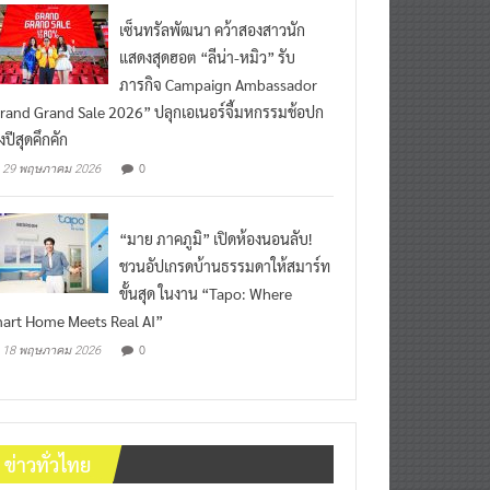
เซ็นทรัลพัฒนา คว้าสองสาวนัก
แสดงสุดฮอต “ลีน่า-หมิว” รับ
ภารกิจ Campaign Ambassador
rand Grand Sale 2026” ปลุกเอเนอร์จี้มหกรรมช้อปก
งปีสุดคึกคัก
0
29 พฤษภาคม 2026
“มาย ภาคภูมิ” เปิดห้องนอนลับ!
ชวนอัปเกรดบ้านธรรมดาให้สมาร์ท
ขั้นสุด ในงาน “Tapo: Where
art Home Meets Real AI”
0
18 พฤษภาคม 2026
ข่าวทั่วไทย