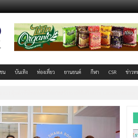
วชน
บันเทิง
ท่องเที่ยว
ยานยนต์
กีฬา
CSR
ข่าวท
AL 2026 ผนึก Bio+HealthTech INTERNATIONAL และ FutureCHEM 
และสุขภาพ ยกระดับไทยสู่ศูนย์กลางอาเซียน