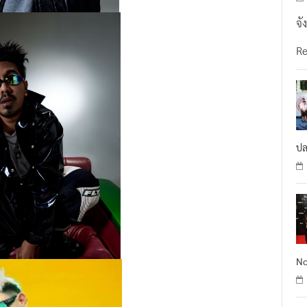
จั
R
ปล
No