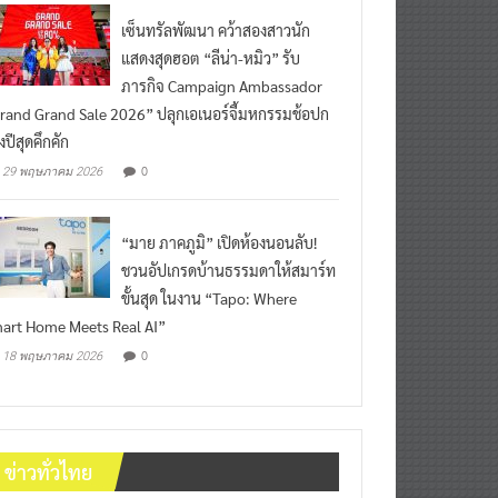
เซ็นทรัลพัฒนา คว้าสองสาวนัก
แสดงสุดฮอต “ลีน่า-หมิว” รับ
ภารกิจ Campaign Ambassador
rand Grand Sale 2026” ปลุกเอเนอร์จี้มหกรรมช้อปก
งปีสุดคึกคัก
0
29 พฤษภาคม 2026
“มาย ภาคภูมิ” เปิดห้องนอนลับ!
ชวนอัปเกรดบ้านธรรมดาให้สมาร์ท
ขั้นสุด ในงาน “Tapo: Where
art Home Meets Real AI”
0
18 พฤษภาคม 2026
ข่าวทั่วไทย