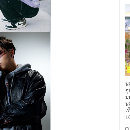
น
ค
ม
นค
เท
1