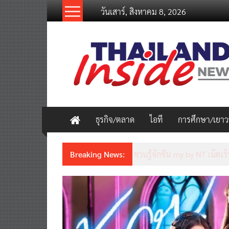
Skip
วันเสาร์, สิงหาคม 8, 2026
to
content
thailandinsidenew.com
Thailand
Inside
New
ธุรกิจ/ตลาด
ไอที
การศึกษา/เยา
Breaking News:
ชวนรู้จักซิม my by NT เน็ตเร