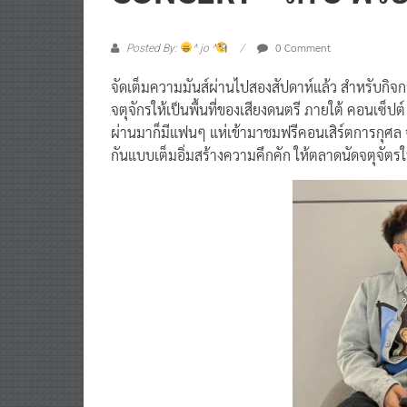
0 Comment
Posted By:
^ jo ^
จัดเต็มความมันส์ผ่านไปสองสัปดาห์แล้ว สำหรับกิ
จตุจักรให้เป็นพื้นที่ของเสียงดนตรี ภายใต้ คอนเซ็ปต์
ผ่านมาก็มีแฟนๆ แห่เข้ามาชมฟรีคอนเสิร์ตการกุศล จา
กันแบบเต็มอิ่มสร้างความคึกคัก ให้ตลาดนัดจตุจัตรใ