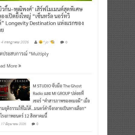
ิวกิ้น–พุฒิพงศ์’ เสิร์ฟโมเมนต์สุดพิเศษ
องเปิดยิ่งใหญ่ “เซ็นทรัล นอร์ทวิ
์” Longevity Destination แห่งแรกของ
ทย
0
4 กรกฎาคม 2026
^ jo ^
ิดประสบการณ์ “Multiply
ead More
M STUDIO จับมือ The Ghost
Radio และ MI GROUP ปล่อยที
เซอร์ “คำสารภาพของหมอผี” เมื่อ
ามยุติธรรมใช้ไม่ได้…มนตร์ดำจึงกลายเป็นทางเลือก”
กโรงภาพยนตร์ 12 สิงหาคมนี้
0
17 มิถุนายน 2026