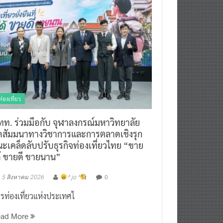
ท่องเที่ยว
ทท. ร่วมมือกับ จุฬาลงกรณ์มหาวิทยาลัย
ัดสัมมนาทางวิชาการและการตลาดเชิงรุก
ะเคล็ดลับปรับธุรกิจท่องเที่ยวไทย “ขาย
ด้ ขายดี ขายนาน”
0
5 สิงหาคม 2026
^ jo ^
รท่องเที่ยวแห่งประเทศไ
ead More