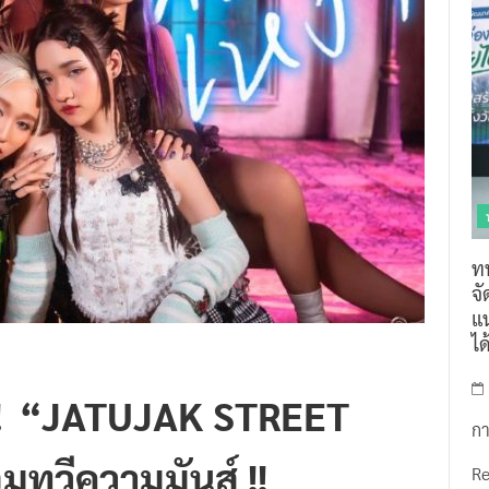
ท
จ
แน
ไ
ี้!! “JATUJAK STREET
กา
มทวีความมันส์ !!
R