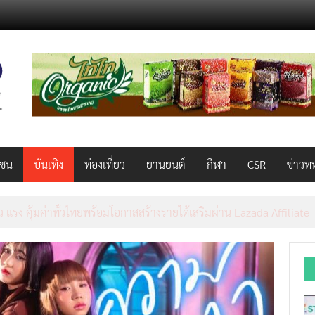
วชน
บันเทิง
ท่องเที่ยว
ยานยนต์
กีฬา
CSR
ข่าวท
็ว แรง คุ้มค่าทั่วไทยพร้อมโอกาสสร้างรายได้เสริมผ่าน Lazada Affiliate