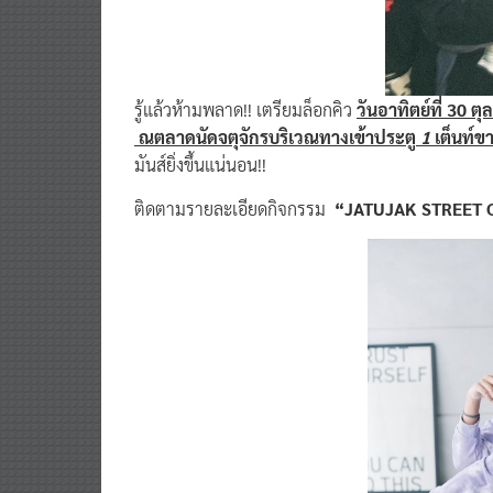
รู้แล้วห้ามพลาด!! เตรียมล็อกคิว
วันอาทิตย์ที่ 30 ตุ
ณตลาดนัดจตุจักรบริเวณทางเข้าประตู
1
เต็นท์ข
มันส์ยิ่งขึ้นแน่นอน!!
ติดตามรายละเอียดกิจกรรม
“JATUJAK STREET