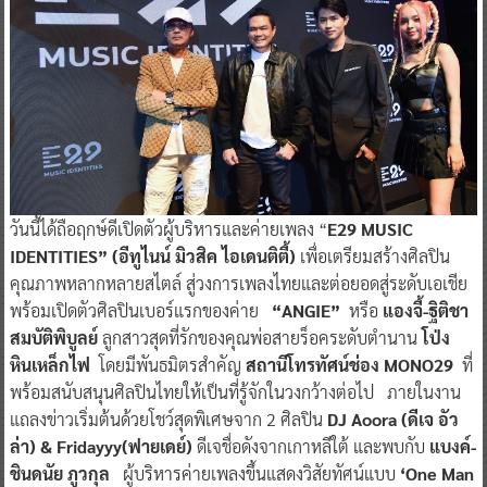
วันนี้ได้ถือฤกษ์ดีเปิดตัวผู้บริหารและค่ายเพลง “
E29 MUSIC
IDENTITIES”
(อีทูไนน์ มิวสิค ไอเดนติตี้)
เพื่อเตรียมสร้างศิลปิน
คุณภาพหลากหลายสไตล์ สู่วงการเพลงไทยและต่อยอดสู่ระดับเอเชีย
พร้อมเปิดตัวศิลปินเบอร์แรกของค่าย
“ANGIE”
หรือ
แองจี้-ฐิติชา
สมบัติพิบูลย์
ลูกสาวสุดที่รักของคุณพ่อสายร็อคระดับตำนาน
โป่ง
หินเหล็กไฟ
โดยมีพันธมิตรสำคัญ
สถานีโทรทัศน์ช่อง MONO29
ที่
พร้อมสนับสนุนศิลปินไทยให้เป็นที่รู้จักในวงกว้างต่อไป ภายในงาน
แถลงข่าวเริ่มต้นด้วยโชว์สุดพิเศษจาก 2 ศิลปิน
DJ Aoora (ดีเจ อัว
ล่า) & Fridayyy(ฟายเดย์)
ดีเจชื่อดังจากเกาหลีใต้ และพบกับ
แบงค์-
ชินดนัย ภูวกุล
ผู้บริหารค่ายเพลงขึ้นแสดงวิสัยทัศน์แบบ
‘One Man