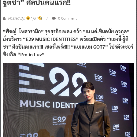
ฐิติชา” ศิลปินคนแรก!!
0 Comment
Posted By:
^ jo ^
“พิชญ์ โพธารามิก” รุกธุรกิจเพลง
คว้า “แบงค์-ชินดนัย ภูวกุล”
นั่งบริหาร “E29 MUSIC IDENTITIES”
พร้อมเปิดตัว “แองจี้-ฐิติ
ชา” ศิลปินคนแรก!!!
เซอร์ไพร์ส!!! “แบมแบม GOT7” โปรดิวเซอร์
ซิงเกิล “I’m in Luv”