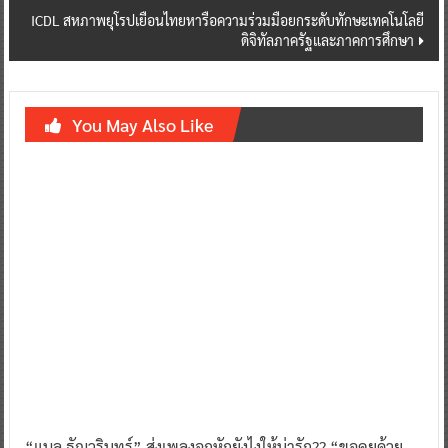
ICDL สหภาพยุโรปเยือนไทยหารือความร่วมมือยกระดับทักษะเทคโนโลยี
ดิจิทัลภาครัฐและภาคการศึกษา
You May Also Like
“แบล ธัญวรินทร์” ส่งเพลงอกหักยังไงให้น่ารัก?? “ขอคุยด้วย