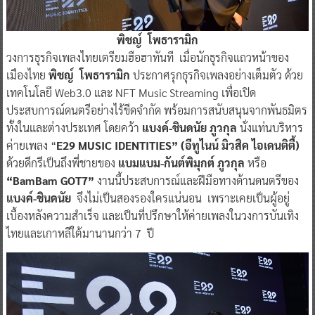
พิชญ์ โพธารามิก
วงการธุรกิจเพลงไทยเตรียมฮือฮาทันที เมื่อนักธุรกิจแถวหน้าของ
เมืองไทย
พิชญ์ โพธารามิก
ประกาศรุกธุรกิจเพลงอย่างเต็มตัว ด้วย
เทคโนโลยี Web3.0 และ NFT Music Streaming
เพื่อเปิด
ประสบการณ์ดนตรีอย่างไร้ขีดจำกัด พร้อมการสนับสนุนจากพันธมิตร
ทั้งในและต่างประเทศ โดยคว้า
แบงค์-ชินดนัย ภูวกุล
นั่งแท่นบริหาร
ค่ายเพลง “
E29 MUSIC IDENTITIES”
(อีทูไนน์ มิวสิค ไอเดนติตี้)
ด้วยดีกรีเป็นถึงพี่ชายของ
แบมแบม-กันต์พิมุกต์ ภูวกุล
หรือ
“BamBam GOT7”
งานนี้ประสบการณ์และฝีมือทางด้านดนตรีของ
แบงค์-ชินดนัย
จึงไม่เป็นสองรองใครแน่นอน เพราะเคยเป็นผู้อยู่
เบื้องหลังความสำเร็จ และเป็นที่ปรึกษาให้ค่ายเพลงในวงการบันเทิง
ไทยและเกาหลีใต้มานานกว่า 7 ปี