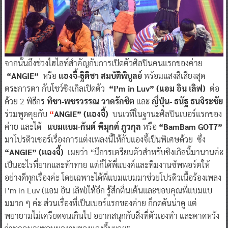
จากนั้นถึงช่วงไฮไลท์สำคัญกับการเปิดตัวศิลปินคนแรกของค่าย
“ANGIE”
หรือ
แองจี้-ฐิติชา สมบัติพิบูลย์
พร้อมแสงสีเสียงสุด
ตระการตา กับโชว์ซิงเกิลเปิดตัว
“I’m in Luv” (แอม อิน เลิฟ)
ต่อ
ด้วย 2 พิธีกร
ทิชา-พชรวรรณ วาดรักชิต
และ
ญี่ปุ่น- ธนัฐ ธนจิระชัย
ร่วมพูดคุยกับ
“
ANGIE” (แองจี้)
บนเวทีในฐานะศิลปินเบอร์แรกของ
ค่าย และได้
แบมแบม-กันต์ พิมุกต์ ภูวกุล
หรือ
“BamBam GOT7”
มาโปรดิวเซอร์เรื่องการแต่งเพลงนี้ให้กับแองจี้เป็นพิเศษด้วย ซึ่ง
“ANGIE” (แองจี้)
เผยว่า “มีการเตรียมตัวสำหรับซิงเกิลนี้มานานค่ะ
เป็นอะไรที่ยากและท้าทาย แต่ก็ได้พี่แบงค์และทีมงานซัพพอร์ตให้
อย่างดีทุกเรื่องค่ะ โดยเฉพาะได้พี่แบมแบมมาช่วยโปรดิวเนื้อร้องเพลง
I’m in Luv (แอม อิน เลิฟ)ให้อีก รู้สึกตื่นเต้นและขอบคุณพี่แบมแบ
มมาก ๆ ค่ะ ส่วนเรื่องที่เป็นเบอร์แรกของค่าย ก็กดดันน่าดู แต่
พยายามไม่เครียดจนเกินไป อยากสนุกกับสิ่งที่ตัวเองทำ และคาดหวัง