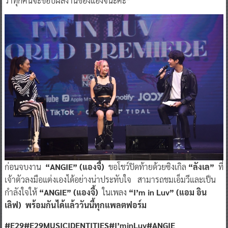
ว่าทุกคนจะชอบผลงานของแองจี้นะคะ”
ก่อนจบงาน
“
ANGIE”
(แองจี้)
ขอโชว์ปิดท้ายด้วยซิงเกิล
“ลังเล”
ที่
เจ้าตัวลงมือแต่งเองได้อย่างน่าประทับใจ สามารถชมเอ็มวีและเป็น
กำลังใจให้
“
ANGIE”
(แองจี้)
ในเพลง
“
I’m in Luv
” (แอม อิน
เลิฟ)
พร้อมกัน
ได้แล้ววันนี้ทุกแพลตฟอร์ม
#E29#E29MUSICIDENTITIES#I’minLuv#ANGIE