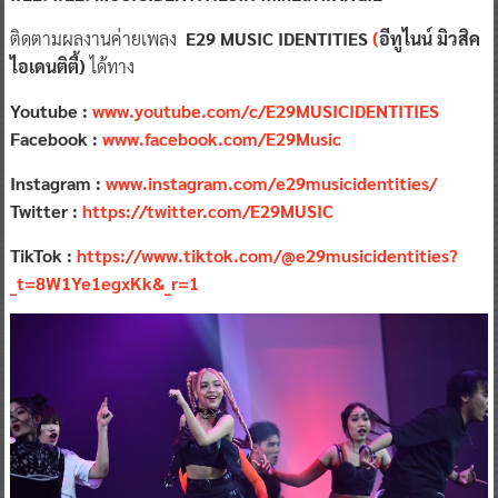
ติดตามผลงานค่ายเพลง
E29 MUSIC IDENTITIES
(
อีทูไนน์ มิวสิค
ไอเดนติตี้)
ได้ทาง
Youtube :
www.youtube.com/c/E
29
MUSICIDENTITIES
Facebook :
www.facebook.com/E
29
Music
Instagram :
www.instagram.com/e
29
musicidentities/
Twitter :
https://twitter.com/E
29
MUSIC
TikTok :
https://www.tiktok.com/@e29musicidentities?
_t=8W1Ye1egxKk&_r=1