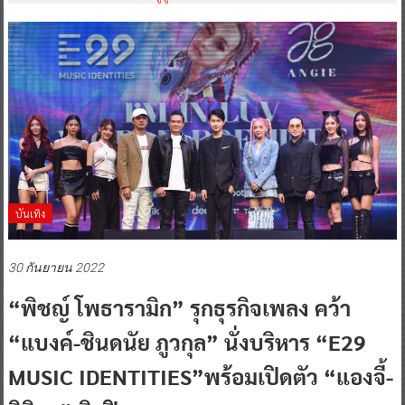
บันเทิง
30 กันยายน 2022
“พิชญ์ โพธารามิก” รุกธุรกิจเพลง คว้า
“แบงค์-ชินดนัย ภูวกุล” นั่งบริหาร “E29
MUSIC IDENTITIES”พร้อมเปิดตัว “แองจี้-