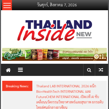
Skip
วันศุกร์, สิงหาคม 7, 2026
to
content
thailandinsidenew.com
Thailand
Inside
New
Breaking News:
Thailand LAB INTERNATIONAL 2026 ผนึก
Bio+HealthTech INTERNATIONAL และ
FutureCHEM INTERNATIONAL เปิดเวที AI ขับ
เคลื่อนนวัตกรรมวิทยาศาสตร์และสุขภาพ ยกระดับ
ไทยสู่ศูนย์กลางอาเซียน