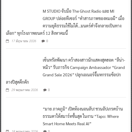
M STUDIO จับมือ The Ghost Radio และ MI
GROUP ปล่อยทีเซอร์ “คำสารภาพของหมอผี” เมื่อ
ความยุติธรรมใช้ไม่ได้…มนตร์ดำจึงกลายเป็นทาง
เลือก” ทุกโรงภาพยนตร์ 12 สิงหาคมนี้
0
17 มิถุนายน 2026
เซ็นทรัลพัฒนา คว้าสองสาวนักแสดงสุดฮอต “ลีน่า-
หมิว” รับภารกิจ Campaign Ambassador “Grand
Grand Sale 2026” ปลุกเอเนอร์จี้มหกรรมช้อปก
ลางปีสุดคึกคัก
0
29 พฤษภาคม 2026
“มาย ภาคภูมิ” เปิดห้องนอนลับ! ชวนอัปเกรดบ้าน
ธรรมดาให้สมาร์ทขั้นสุด ในงาน “Tapo: Where
Smart Home Meets Real AI”
0
18 พฤษภาคม 2026