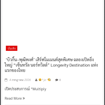
บันเทิง
‘บิวกิ้น–พุฒิพงศ์’ เสิร์ฟโมเมนต์สุดพิเศษ ฉลองเปิดยิ่ง
ใหญ่ “เซ็นทรัล นอร์ทวิลล์” Longevity Destination แห่ง
แรกของไทย
0
4 กรกฎาคม 2026
^ jo ^
เปิดประสบการณ์ “Multiply
Read More