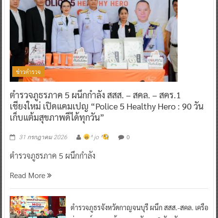
ข่าวตำรวจ
ตำรวจภูธรภาค 5 ผนึกกำลัง สสส. – สคล. – สคร.1
เชียงใหม่ เปิดแคมเปญ “Police 5 Healthy Hero : 90 วัน
เก็บแต้มสุขภาพดีได้ทุกวัน”
0
31 กรกฎาคม 2026
^ jo ^
ตำรวจภูธรภาค 5 ผนึกกำลัง
Read More
ตำรวจภูธรจังหวัดกาญจนบุรี ผนึก สสส.-สคล. เครือ