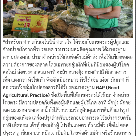
“สำหรับเทศกาลกินเจในปีนี้ ตลาดไท ได้ร่วมกับเกษตรกรผู้ปลูกและ
จำหน่ายผักจากทั่วประเทศ รวบรวมผลผลิตคุณภาพ ได้มาตรฐาน
ความปลอดภัย นำมาจำหน่ายให้กับพ่อค้าแม่ค้าส่ง เพื่อให้เพียงพอต่อ
ความต้องการของตลาด โดยเฉพาะกลุ่มผักที่เป็นที่นิยมของผู้บริโภค
สดใหม่ ส่งตรงจากสวน อาทิ คะน้า กวางตุ้ง กะหล่ำปลี ผักกาดขาว
เห็ด แตงกวา หัวไชเท้า พืชผักเมืองหนาว พืชไร่ เช่น เผือก มันเทศ ที่
สด รวมทั้งกลุ่มผักปลอดสารที่ได้รับรองมาตรฐาน
GAP (Good
Agricultural Practice)
ซึ่งเปิดพื้นที่ให้เกษตรกรได้เข้ามาจำหน่าย
โดยตรง มีความปลอดภัยทั้งต่อผู้ผลิตและผู้บริโภค อาทิ ผักบุ้ง ผักกะ
เฉด มะละกอ นอกจากนี้ ยังได้รวบรวมวัตถุดิบคุณภาพสินค้าแปรรูป
กลุ่มของแห้งเจ เครื่องปรุงสำหรับประกอบอาหารเจ ไว้อย่างครบครัน
อาทิ เห็ดหอม เต้าหู้ ฟองเต้าหู้ โปรตีนเกษตร ถั่ว หมี่ซั่ว เยื่อไผ่ ซอส
ปรุงรส ลูกชิ้นเจ ปลาหมึกเจ เป็นต้น โดยพ่อค้าแม่ค้า หรือร้านอาหาร