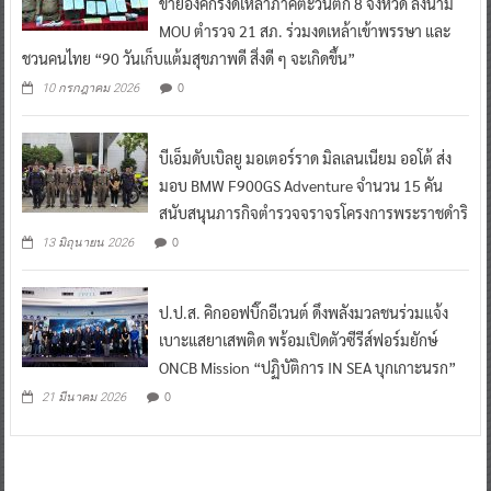
ข่ายองค์กรงดเหล้าภาคตะวันตก 8 จังหวัด ลงนาม
MOU ตำรวจ 21 สภ. ร่วมงดเหล้าเข้าพรรษา และ
ชวนคนไทย “90 วันเก็บแต้มสุขภาพดี สิ่งดี ๆ จะเกิดขึ้น”
0
10 กรกฎาคม 2026
บีเอ็มดับเบิลยู มอเตอร์ราด มิลเลนเนียม ออโต้ ส่ง
มอบ BMW F900GS Adventure จำนวน 15 คัน
สนับสนุนภารกิจตำรวจจราจรโครงการพระราชดำริ
0
13 มิถุนายน 2026
ป.ป.ส. คิกออฟบิ๊กอีเวนต์ ดึงพลังมวลชนร่วมแจ้ง
เบาะแสยาเสพติด พร้อมเปิดตัวซีรีส์ฟอร์มยักษ์
ONCB Mission “ปฏิบัติการ IN SEA บุกเกาะนรก”
0
21 มีนาคม 2026