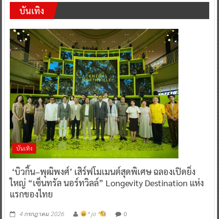
บันเทิง
บันเทิง
‘บิวกิ้น–พุฒิพงศ์’ เสิร์ฟโมเมนต์สุดพิเศษ ฉลองเปิดยิ่ง
ใหญ่ “เซ็นทรัล นอร์ทวิลล์” Longevity Destination แห่ง
แรกของไทย
0
4 กรกฎาคม 2026
^ jo ^