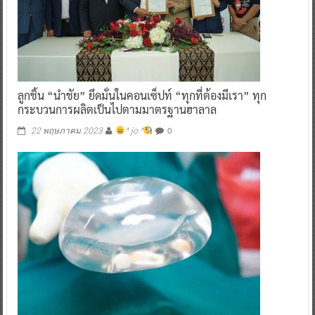
ลูกชิ้น “นำชัย” ยึดมั่นในคอนเซ็ปท์ “ทุกที่ต้องมีเรา” ทุก
กระบวนการผลิตเป็นไปตามมาตรฐานฮาลาล
0
22 พฤษภาคม 2023
^ jo ^