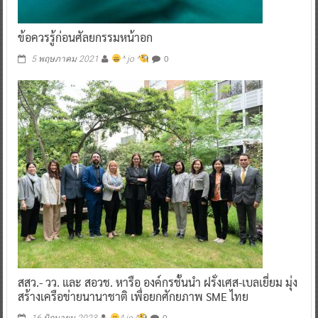
ข้อควรรู้ก่อนศัลยกรรมหน้าอก
0
5 พฤษภาคม 2021
^ jo ^
สสว.- วว. และ สอวช. หารือ องค์กรชั้นนำ ฝรั่งเศส-เบลเยี่ยม มุ่ง
สร้างเครือข่ายนานาชาติ เพื่อยกศักยภาพ SME ไทย
0
16 มิถุนายน 2023
^ jo ^