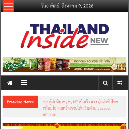
Skip
วันอาทิตย์, สิงหาคม 9, 2026
to
content
thailandinsidenew.com
Thailand
Inside
New
Breaking News:
ชวนรู้จักซิม my by NT เน็ตเร็ว แรง คุ้มค่าทั่วไทย
พร้อมโอกาสสร้างรายได้เสริมผ่าน Lazada
Affiliate