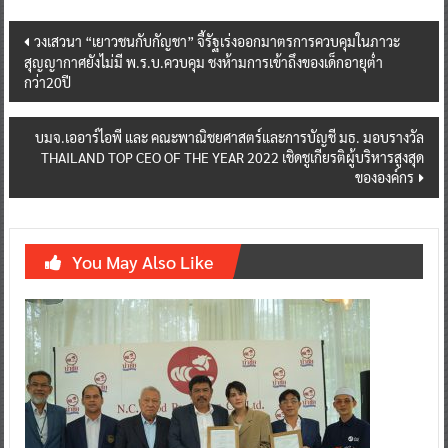
Post
วงเสวนา “เยาวชนกับกัญชา” จี้รัฐเร่งออกมาตรการควบคุมในภาวะ
สุญญากาศยังไม่มี พ.ร.บ.ควบคุม ชงห้ามการเข้าถึงของเด็กอายุต่ำ
navigation
กว่า20ปี
บมจ.เออาร์ไอพี และ คณะพาณิชยศาสตร์และการบัญชี มธ. มอบรางวัล
THAILAND TOP CEO OF THE YEAR 2022 เชิดชูเกียรติผู้บริหารสูงสุด
ขององค์กร
You May Also Like