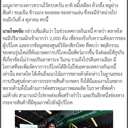
เมนูอาหารเจคาวหวานไว้ครบครัน อาทิ หมี่เหลือง คั่วกลิ้ง หมูย่าง
ส้มตำ ขนมจีน ข้าวแกง ของทอด ของทานเล่น ซึ่งจะมีจำหน่ายไป
จนถึงวันที่ 4 ตุลาคม ศกนี้
นายโชคชัย
กล่าวเพิ่มเติมว่า ในช่วงเทศกาลกินเจนี้ คาดว่า ตลาดไท
จะมีปริมาณผักเข้ามากว่า 2,000 ตัน เพื่อรองรับกับความต้องการของ
ผู้บริโภค และจากข้อมูลของศูนย์วิจัยกสิกรไทย ที่พบว่า พฤติกรรม
ของคนรุ่นใหม่ที่หันมาลดการบริโภคเนื้อสัตว์มากขึ้น จึงส่งผลให้ธุรกิจ
ที่เกี่ยวข้องไม่ว่าจะเป็นอาหารเจ วีแกน รวมถึงโปรตีนทางเลือก มี
โอกาสที่จะเพิ่มอัตราการบริโภคได้อีกไม่ใช่เฉพาะเทศกาลกินเจนี้
เท่านั้น ตลาดไท ได้เห็นถึงแนวโน้มการขยายตัวดังกล่าว ในฐานะของ
การเป็นศูนย์กลางการกระจายสินค้าเกษตร จึงได้มีแผนงานในหลาก
หลายด้านทั้งในด้านการคัดสรรคุณภาพผลผลิต ในราคาที่พ่อค้า
แม่ค้าส่ง สามารถนำไปขายต่อเพื่อสร้างกำไร และเป็นอีกหนึ่งช่องทาง
กระจายสินค้าที่มีคุณภาพไปยังผู้บริโภค