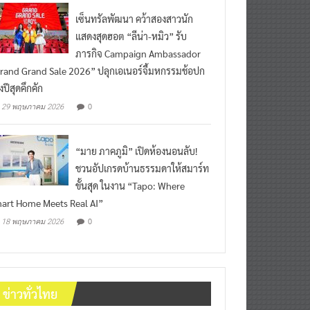
เซ็นทรัลพัฒนา คว้าสองสาวนัก
แสดงสุดฮอต “ลีน่า-หมิว” รับ
ภารกิจ Campaign Ambassador
rand Grand Sale 2026” ปลุกเอเนอร์จี้มหกรรมช้อปก
งปีสุดคึกคัก
0
29 พฤษภาคม 2026
“มาย ภาคภูมิ” เปิดห้องนอนลับ!
ชวนอัปเกรดบ้านธรรมดาให้สมาร์ท
ขั้นสุด ในงาน “Tapo: Where
art Home Meets Real AI”
0
18 พฤษภาคม 2026
ข่าวทั่วไทย