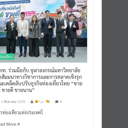
ท่องเที่ยว
ทท. ร่วมมือกับ จุฬาลงกรณ์มหาวิทยาลัย
ัดสัมมนาทางวิชาการและการตลาดเชิงรุก
ะเคล็ดลับปรับธุรกิจท่องเที่ยวไทย “ขาย
ด้ ขายดี ขายนาน”
0
5 สิงหาคม 2026
^ jo ^
รท่องเที่ยวแห่งประเทศไ
ead More