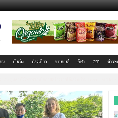
วชน
บันเทิง
ท่องเที่ยว
ยานยนต์
กีฬา
CSR
ข่าวท
็ว แรง คุ้มค่าทั่วไทยพร้อมโอกาสสร้างรายได้เสริมผ่าน Lazada Affiliate