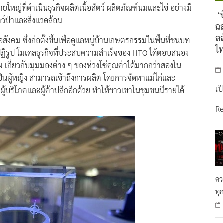
หญ่ที่ดำเนินธุรกิจผลิตเนื้อสัตว์ ผลิตภัณฑ์นมและไข่ อย่างมี
‘บ
ว์ป่าและสิ่งแวดล้อม
ฉล
ลล
สังคม ซึ่งก่อตั้งขึ้นเพื่อดูแลหมู่บ้านเกษตรกรรมในพื้นที่ชนบท
ไ
รูป โมเดลธุรกิจที่ประสบความสำเร็จของ HTO ได้ตอบสนอง
เกี่ยวกับมุมมองต่าง ๆ ของห่วงโซ่คุณค่าได้มากกว่าสองใน
เป็นผู้หญิง สามารถเข้าถึงการผลิต โดยการจัดหาแม่ไก่และ
เป
ผู้บริโภคและผู้ค้าปลีกอีกด้วย ทำให้ชาวเขาในชุมชนมีรายได้
R
คว
ทุ