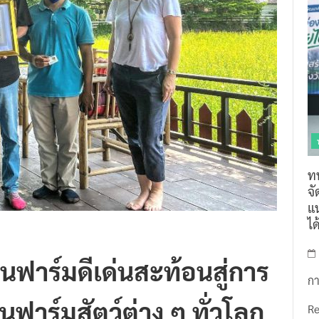
ท
จ
แน
ไ
ในฟาร์มดีเด่นสะท้อนสู่การ
กา
ฟาร์มสัตว์ต่าง ๆ ทั่วโลก
R