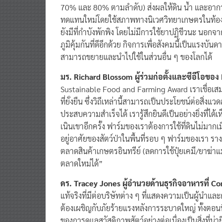
70% และ 80% ตามลำดับ) ส่งผลให้ดิน น้ำ และอากา
ทดแทนใหม่โดยใช้สภาพทางนิเวศวิทยาเกษตรในท้องถิ่นอย
ยังมีที่กำบังพักพิง โดยไม่มีการใช้ยาปฏิชีวนะ นอกจาก
ภูมิคุ้มกันที่ดีอีกด้วย กิจการเพื่อสังคมนี้เป็นแรงบ
สามารถขยายและนำไปใช้ในส่วนอื่น ๆ ของโลกได้
มร. Richard Blossom ผู้ร่วมก่อตั้งและซีอีโอขอ
Sustainable Food and Farming Award เราเชื่อเสมอ
ที่ยั่งยืน ซึ่งวิถีเหล่านี้สามารถเป็นประโยชน์ต่อสิ่
ประสบความสำเร็จได้ เรารู้สึกยินดีเป็นอย่างยิ่งที่ได
เนินเขาอีกครั้ง ฟาร์มของเราต้องการใช้ที่ดินไม่มากเ
อยู่อาศัยของสัตว์ป่าในพื้นที่รอบ ๆ ฟาร์มของเรา ราง
ตลาดสินค้าเกษตรอินทรีย์ (ลดการใช้ปุ๋ยเคมี/ยาฆ่าแม
ตลาดใหม่ได้”
ดร. Tracey Jones ผู้อำนวยด้านธุรกิจอาหารที่ C
แท้จริงที่มีต่อบริษัทต่าง ๆ ที่แสดงความเป็นผู้นำแ
ต้องเผชิญกับภัยร้ายแรงหลังการระบาดใหญ่ ทั้งตอนน
ของการดูแลสวัสดิภาพสัตว์อย่างต่อเนื่องเป็นสิ่งที่