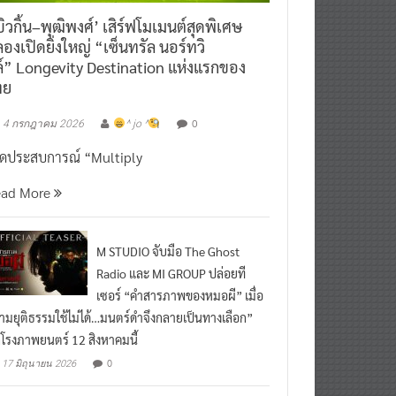
ิวกิ้น–พุฒิพงศ์’ เสิร์ฟโมเมนต์สุดพิเศษ
องเปิดยิ่งใหญ่ “เซ็นทรัล นอร์ทวิ
์” Longevity Destination แห่งแรกของ
ทย
0
4 กรกฎาคม 2026
^ jo ^
ิดประสบการณ์ “Multiply
ead More
M STUDIO จับมือ The Ghost
Radio และ MI GROUP ปล่อยที
เซอร์ “คำสารภาพของหมอผี” เมื่อ
ามยุติธรรมใช้ไม่ได้…มนตร์ดำจึงกลายเป็นทางเลือก”
กโรงภาพยนตร์ 12 สิงหาคมนี้
0
17 มิถุนายน 2026