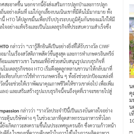
ศสะอาดขึ้น นอกจากนี้ยังส่งเสริมการปลูกป่าและการปลูก
่างเต็มที่ แม่ไก่ถูกเลี้ยงบนเนินเขาที่มีต้นไม้มากมาย ทั้ง
นี้ HTO ได้ปลูกขมิ้นเพื่อปรับปรุงระบบภูมิคุ้มกันของแม่ไก่ให้มี
ันดาลใจอย่างแท้จริงและเป็นโมเดลธุรกิจที่ประสบความสำเร็จซึ่ง
ง HTO
กล่าวว่า “เรารู้สึกยินดีเป็นอย่างยิ่งที่ได้รับรางวัล CIWF
มาในเรื่องสวัสดิภาพสัตว์ขั้นสูงสุด และการทำเกษตรอินทรีย์
งแวดล้อมและชาวเขา ในขณะที่ยังช่วยสนับสนุนรูปแบบธุรกิจที่
้เห็นโมเดลธุรกิจของ HTO เริ่มดึงดูดลูกหลานชาวนาให้กลับมาที่
มื่อเทียบกับการใช้ทำการเกษตรอื่น ๆ ทั้งยังช่วยปกป้องแหล่งที่
วัลนี้จะช่วยให้เราพัฒนาคุณภาพชีวิตให้ชาวเขาต่อไป เพื่อเพิ่ม
น
ลง) และเสริมสร้างรูปแบบธุรกิจนี้จนถึงจุดที่เราจะขยายไปสู่
ค
ม
นค
ompassion
กล่าวว่า “รางวัลประจำปีนี้เป็นแรงบันดาลใจอย่าง
เท
ละกระตุ้นบริษัทต่าง ๆ ในช่วงเวลาที่อุตสาหกรรมอาหารทั่วโลก
1
ี้ยังเกิดภาวะสงครามขึ้นในประเทศยูเครนอีก ซึ่งความก้าวหน้า
น่ายินดียิ่ง ในขณะที่ความคืบหน้าในการใส่ใจในการผลิตอาหาร