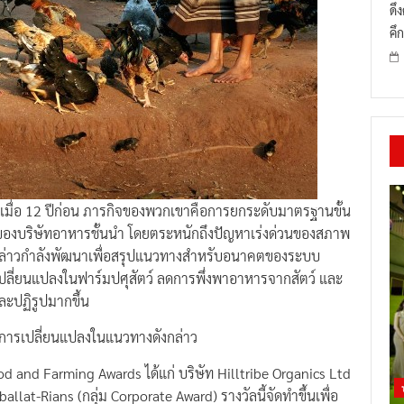
ดึ
คึก
หารเมื่อ 12 ปีก่อน ภารกิจของพวกเขาคือการยกระดับมาตรฐานขั้น
ของบริษัทอาหารชั้นนำ โดยตระหนักถึงปัญหาเร่งด่วนของสภาพ
กล่าวกำลังพัฒนาเพื่อสรุปแนวทางสำหรับอนาคตของระบบ
ลี่ยนแปลงในฟาร์มปศุสัตว์ ลดการพึ่งพาอาหารจากสัตว์ และ
ละปฏิรูปมากขึ้น
็นถึงการเปลี่ยนแปลงในแนวทางดังกล่าว
 Food and Farming Awards ได้แก่ บริษัท Hilltribe Organics Ltd
allat-Rians (กลุ่ม Corporate Award) รางวัลนี้จัดทำขึ้นเพื่อ