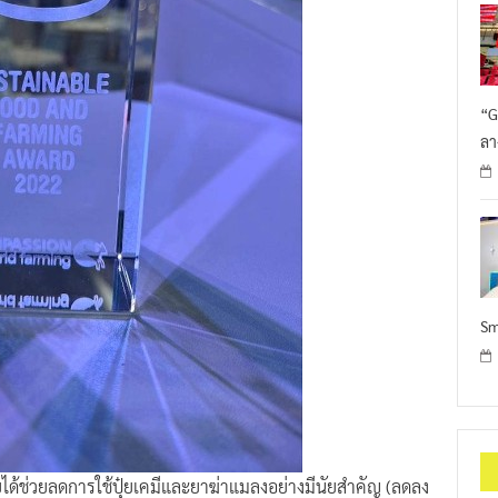
“G
ลา
Sm
ด้ช่วยลดการใช้ปุ๋ยเคมีและยาฆ่าแมลงอย่างมีนัยสำคัญ (ลดลง